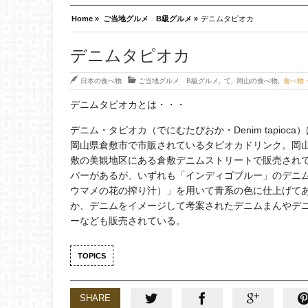
Home »
ご当地グルメ B級グルメ »
デニムタピオカ
デニムタピオカ
日本の食べ物
ご当地グルメ B級グルメ
,
て
,
岡山の食べ物
,
食べ物
デニムタピオカとは・・・
デニム・タピオカ（でにむたぴおか・Denim tapioca
岡山県倉敷市で市販されているタピオカドリンク。岡
敷の美観地区にある倉敷デニムストリートで販売され
バーがあるが、いずれも「インディゴブルー」のデニ
ウマメの花の搾り汁）」を用いて青系の色に仕上げて
か、デニムをイメージして考案されたデニムまんやデ
ーなども販売されている。
TOPICS
SHARE