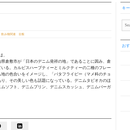
キー
・飲み物関連 全般
おす
）は、
山県倉敷市が「日本のデニム発祥の地」であることに因み、倉
ている。カルピスハーブティーとミルクティーの二種のフレー
ム地の色合いをイメージし、「バタフライピー（マメ科のチョ
あり、その美しい色も話題になっている。デニムタピオカのほ
ニムソフト、デニムプリン、デニムスカッシュ、デニムバーガ