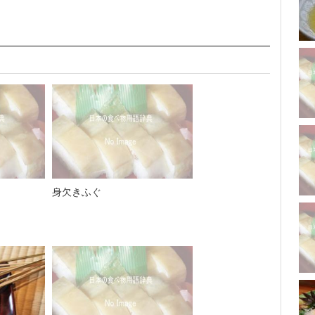
身欠きふぐ