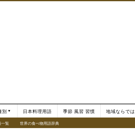
種別
日本料理用語
季節 風習 習慣
地域ならでは
語一覧
世界の食べ物用語辞典