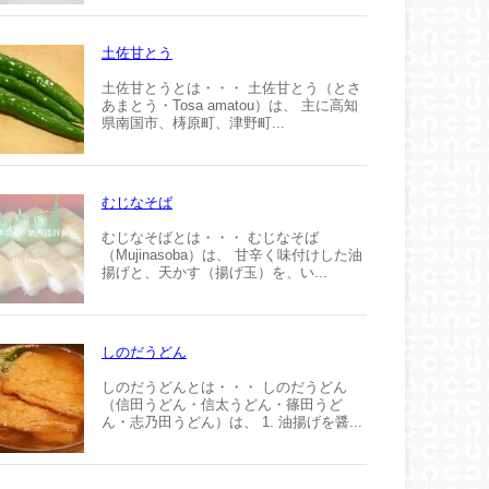
土佐甘とう
土佐甘とうとは・・・ 土佐甘とう（とさ
あまとう・Tosa amatou）は、 主に高知
県南国市、梼原町、津野町...
むじなそば
むじなそばとは・・・ むじなそば
（Mujinasoba）は、 甘辛く味付けした油
揚げと、天かす（揚げ玉）を、い...
しのだうどん
しのだうどんとは・・・ しのだうどん
（信田うどん・信太うどん・篠田うど
ん・志乃田うどん）は、 1. 油揚げを醤...