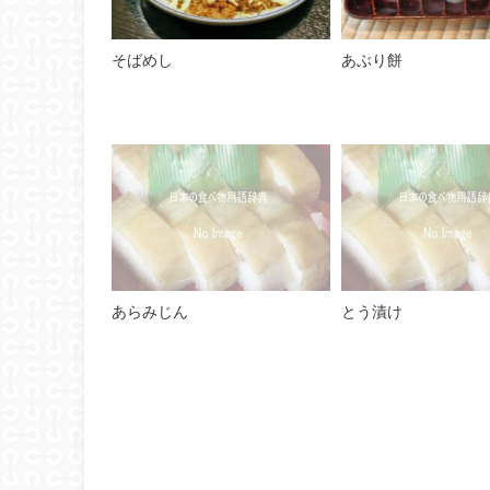
そばめし
あぶり餅
あらみじん
とう漬け