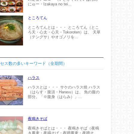
にゅー・Izakaya no tei...
ところてん
ところてんとは・・・ ところてん（とこ
ろ天・心太・心天・Tokoroten）は、 天草
（テングサ）やオゴノリを...
セス数の多いキーワード（全期間）
ハラス
ハラスとは・・・ サケのハラス焼 ハラス
（はらす・腹須・Harasu）は、 魚の腹の
部分。「※腹身（はらみ）」...
夜鳴きそば
夜鳴きそばとは・・・ 夜鳴きそば（夜鳴
き蕎麦・夜鳴そば・夜啼蕎麦・夜啼そ