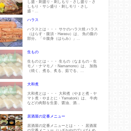
し盛・刺盛り・刺しもり・さし盛り・さ
しもり・サシ盛り・刺しモリ・さし
盛・...
ハラス
ハラスとは・・・ サケのハラス焼 ハラス
（はらす・腹須・Harasu）は、 魚の腹の
部分。「※腹身（はらみ）」...
生もの
生ものとは・・・ 生もの（なまもの・生
モノ・ナマモノ・Namamono）は、 加熱
（焼く、煮る、炙る、茹でる、...
大和煮
大和煮とは・・・ 大和煮（やまと煮・ヤ
マト煮・やまとに・Yamatoni）は、 牛肉
などの肉類を生姜、醤油、酒...
居酒屋の定番メニュー
居酒屋の定番メニューとは・・・ 居酒屋
の定番メニュー（いざかやのていばんめ