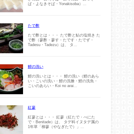
ば・よなきそば・Yonakisoba）...
たで酢
たで酢とは・・・ たで酢と鮎の塩焼き た
で酢（蓼酢・蓼す・たです・たでず・
Tadesu・Tadezu）は、 タ...
鯉の洗い
鯉の洗いとは・・・ 鯉の洗い（鯉のあら
い・こいの洗い・鯉の洗膾・鯉の洗魚・
こいのあらい・Koi no arai...
紅蓼
紅蓼とは・・・ 紅蓼（紅たで・べにた
で・Benitade）は、 タデ科イヌタデ属の
1年草「柳蓼（やなぎたで）」...