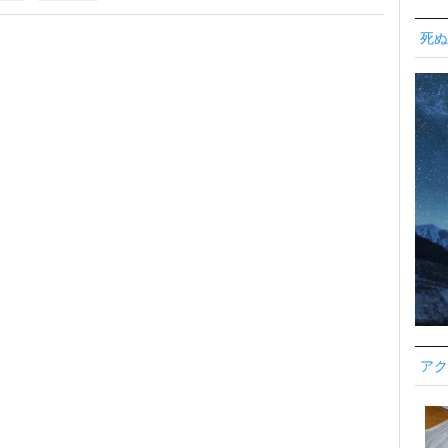
死ぬ
アク