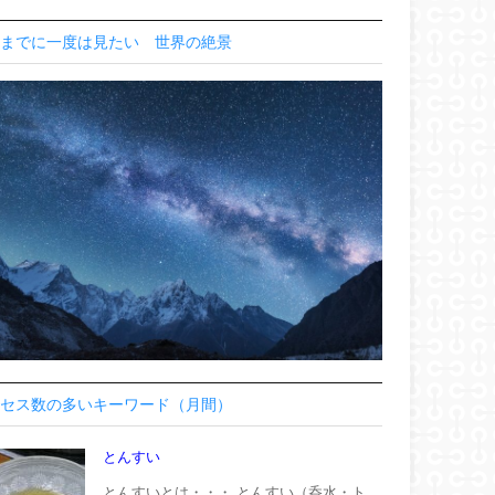
までに一度は見たい 世界の絶景
セス数の多いキーワード（月間）
とんすい
とんすいとは・・・ とんすい（呑水・ト