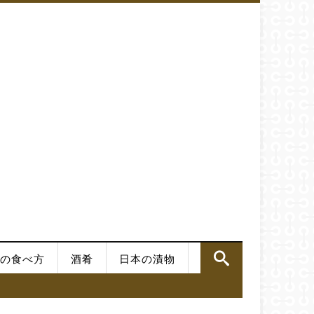
の食べ方
酒肴
日本の漬物