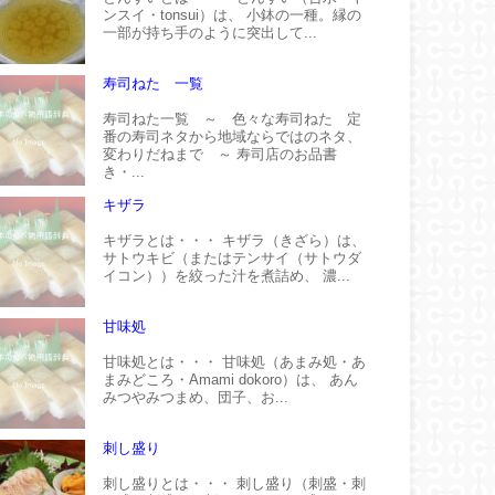
ンスイ・tonsui）は、 小鉢の一種。縁の
一部が持ち手のように突出して...
寿司ねた 一覧
寿司ねた一覧 ～ 色々な寿司ねた 定
番の寿司ネタから地域ならではのネタ、
変わりだねまで ～ 寿司店のお品書
き・...
キザラ
キザラとは・・・ キザラ（きざら）は、
サトウキビ（またはテンサイ（サトウダ
イコン））を絞った汁を煮詰め、 濃...
甘味処
甘味処とは・・・ 甘味処（あまみ処・あ
まみどころ・Amami dokoro）は、 あん
みつやみつまめ、団子、お...
刺し盛り
刺し盛りとは・・・ 刺し盛り（刺盛・刺