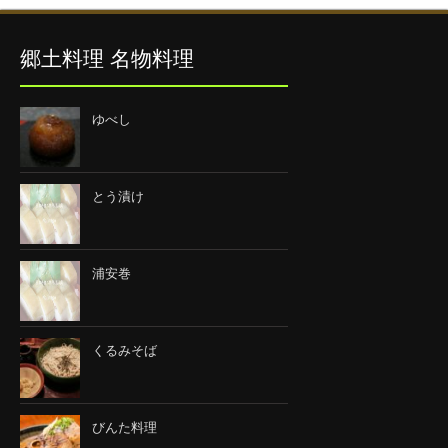
郷土料理 名物料理
ゆべし
とう漬け
浦安巻
くるみそば
びんた料理