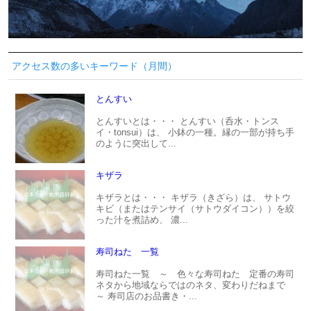
アクセス数の多いキーワード（月間）
とんすい
とんすいとは・・・ とんすい（呑水・トンス
イ・tonsui）は、 小鉢の一種。縁の一部が持ち手
のように突出して...
キザラ
キザラとは・・・ キザラ（きざら）は、 サトウ
キビ（またはテンサイ（サトウダイコン））を絞
った汁を煮詰め、 濃...
寿司ねた 一覧
寿司ねた一覧 ～ 色々な寿司ねた 定番の寿司
ネタから地域ならではのネタ、変わりだねまで
～ 寿司店のお品書き・...