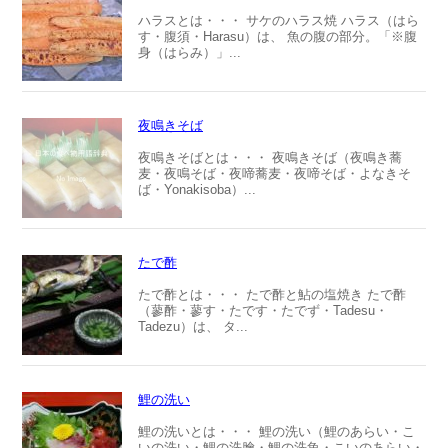
ハラスとは・・・ サケのハラス焼 ハラス（はら
す・腹須・Harasu）は、 魚の腹の部分。「※腹
身（はらみ）」...
夜鳴きそば
夜鳴きそばとは・・・ 夜鳴きそば（夜鳴き蕎
麦・夜鳴そば・夜啼蕎麦・夜啼そば・よなきそ
ば・Yonakisoba）...
たで酢
たで酢とは・・・ たで酢と鮎の塩焼き たで酢
（蓼酢・蓼す・たです・たでず・Tadesu・
Tadezu）は、 タ...
鯉の洗い
鯉の洗いとは・・・ 鯉の洗い（鯉のあらい・こ
いの洗い・鯉の洗膾・鯉の洗魚・こいのあらい・