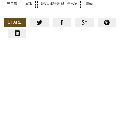
守口漬
尾張
愛知の郷土料理 食べ物
漬物
SHARE