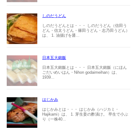
しのだうどん
しのだうどんとは・・・ しのだうどん（信田う
どん・信太うどん・篠田うどん・志乃田うどん）
は、 1. 油揚げを醤...
日本五大銘飯
日本五大銘飯とは・・・ 日本五大銘飯（にほん
ごだいめいはん・Nihon godaimeihan）は、
1939...
はじかみ
はじかみとは・・・ はじかみ（ハジカミ・
Hajikami）は、 1. 芽生姜の酢漬け。 早生で小ぶ
り（一株40...