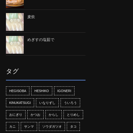
麦炊
めぎすの塩茹で
タグ
HEGISOBA
HESHIKO
IGONERI
KINUKATSUGI
いなりずし
ういろう
おにぎり
かつお
からし
とりめし
カニ
サンマ
ソウダガツオ
タコ