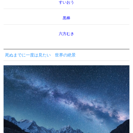
すいおう
黒棒
六方むき
死ぬまでに一度は見たい 世界の絶景