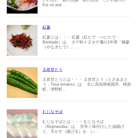
Koi no arai...
紅蓼
紅蓼とは・・・ 紅蓼（紅たで・べにたで・
Benitade）は、 タデ科イヌタデ属の1年草「柳蓼
（やなぎたで）」...
土佐甘とう
土佐甘とうとは・・・ 土佐甘とう（とさあまと
う・Tosa amatou）は、 主に高知県南国市、梼原
町、津野町...
むじなそば
むじなそばとは・・・ むじなそば
（Mujinasoba）は、 甘辛く味付けした油揚げ
と、天かす（揚げ玉）を、い...