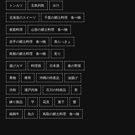
トンカツ
五島列島
出汁
北海道のスイーツ
千葉の郷土料理 食べ物
家庭料理
山形の郷土料理 食べ物
岩手の郷土料理 食べ物
島らっきょ
島根の郷土料理 食べ物
彩り
揚げカマ
料理酒
日本酒
春の野菜
果物
椎茸
沖縄の特産品
油揚げ
渋柿
瀬戸内海
石川の特産品
祭
練り製品
芋
花見
菓子
蟹
銘柄牛
魚介
鳥取の郷土料理 食べ物