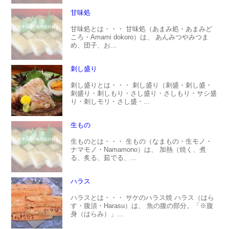
甘味処
甘味処とは・・・ 甘味処（あまみ処・あまみど
ころ・Amami dokoro）は、 あんみつやみつま
め、団子、お...
刺し盛り
刺し盛りとは・・・ 刺し盛り（刺盛・刺し盛・
刺盛り・刺しもり・さし盛り・さしもり・サシ盛
り・刺しモリ・さし盛・...
生もの
生ものとは・・・ 生もの（なまもの・生モノ・
ナマモノ・Namamono）は、 加熱（焼く、煮
る、炙る、茹でる、...
ハラス
ハラスとは・・・ サケのハラス焼 ハラス（はら
す・腹須・Harasu）は、 魚の腹の部分。「※腹
身（はらみ）」...