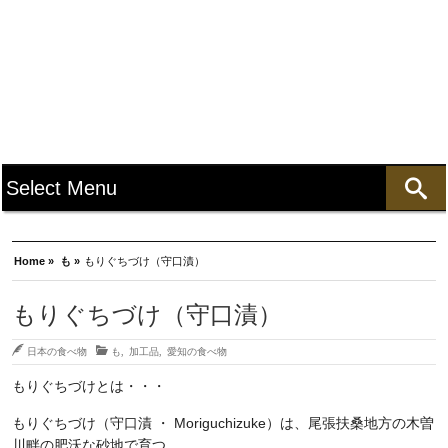
Home »
も »
もりぐちづけ（守口漬）
もりぐちづけ（守口漬）
日本の食べ物
も
,
加工品
,
愛知の食べ物
もりぐちづけとは・・・
もりぐちづけ（守口漬 ・ Moriguchizuke）は、尾張扶桑地方の木曽
川畔の肥沃な砂地で育つ