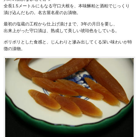
全長1.5メートルにもなる守口大根を、本味醂粕と酒粕でじっくり
漬け込んだもの。名古屋名産のお漬物。
最初の塩蔵の工程から仕上げ漬けまで、3年の月日を要し、
出来上がった守口漬は、熟成して美しい琥珀色をしている。
ポリポリとした食感と、じんわりと滲み出してくる深い味わいが特
徴の漬物。