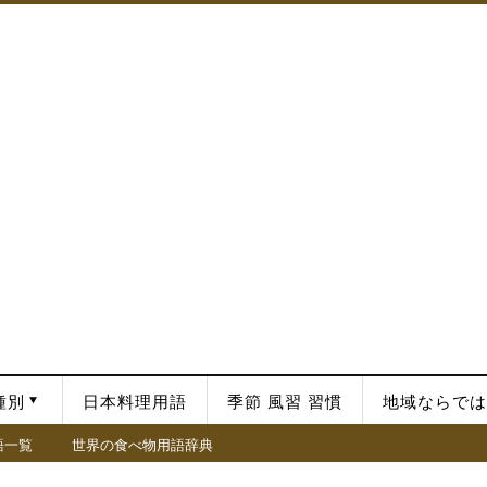
種別
日本料理用語
季節 風習 習慣
地域ならでは
語一覧
世界の食べ物用語辞典