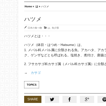
Home »
は »
ハツメ
ハツメ
日本の食べ物
は
,
魚介類
ハツメとは・・・
ハツメ（鉢目・はつめ・Hatsume）は、
1. メバル科メバル属に分類される魚。アカハタ、ア
ク、ゲンザなどとも呼ばれる。塩焼き、煮付け、唐揚
2. フサカサゴ科カサゴ属（メバル科カサゴ属）に分
→
カサゴ
TOPICS
SHARE