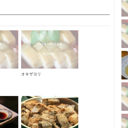
オキザヨリ