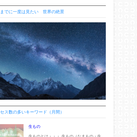
までに一度は見たい 世界の絶景
セス数の多いキーワード（月間）
生もの
生ものとは・・・ 生もの（なまもの・生