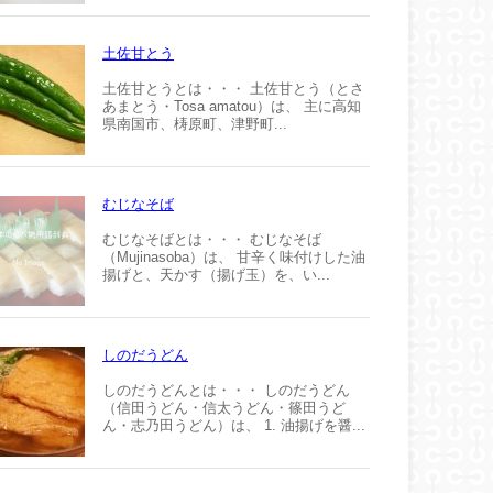
土佐甘とう
土佐甘とうとは・・・ 土佐甘とう（とさ
あまとう・Tosa amatou）は、 主に高知
県南国市、梼原町、津野町...
むじなそば
むじなそばとは・・・ むじなそば
（Mujinasoba）は、 甘辛く味付けした油
揚げと、天かす（揚げ玉）を、い...
しのだうどん
しのだうどんとは・・・ しのだうどん
（信田うどん・信太うどん・篠田うど
ん・志乃田うどん）は、 1. 油揚げを醤...