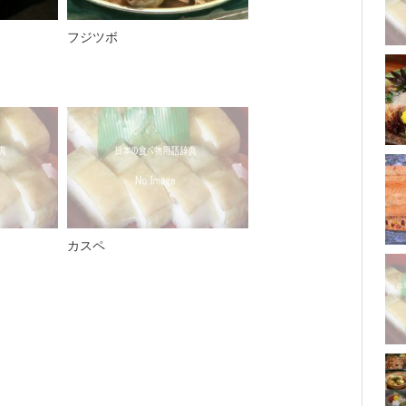
フジツボ
カスペ