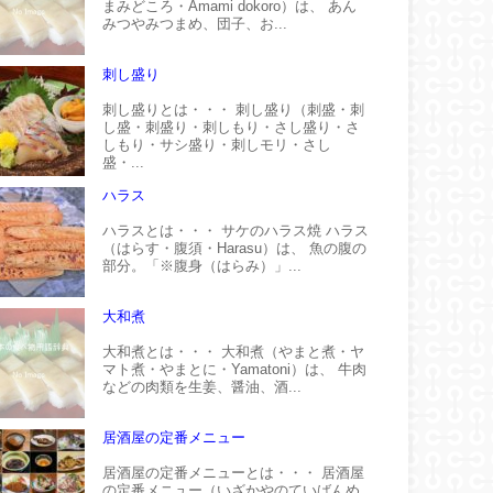
まみどころ・Amami dokoro）は、 あん
みつやみつまめ、団子、お...
刺し盛り
刺し盛りとは・・・ 刺し盛り（刺盛・刺
し盛・刺盛り・刺しもり・さし盛り・さ
しもり・サシ盛り・刺しモリ・さし
盛・...
ハラス
ハラスとは・・・ サケのハラス焼 ハラス
（はらす・腹須・Harasu）は、 魚の腹の
部分。「※腹身（はらみ）」...
大和煮
大和煮とは・・・ 大和煮（やまと煮・ヤ
マト煮・やまとに・Yamatoni）は、 牛肉
などの肉類を生姜、醤油、酒...
居酒屋の定番メニュー
居酒屋の定番メニューとは・・・ 居酒屋
の定番メニュー（いざかやのていばんめ