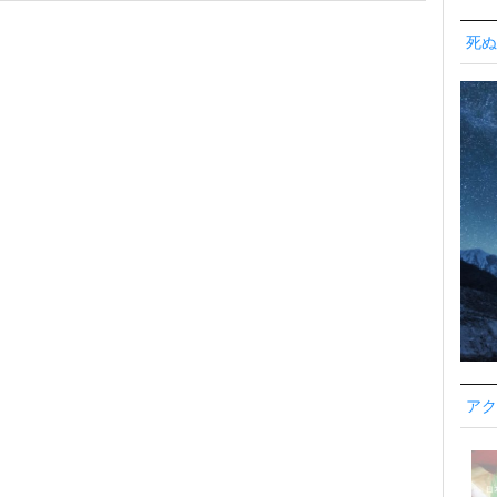
死ぬ
アク