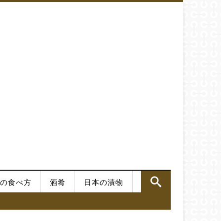
の食べ方
酒肴
日本の漬物