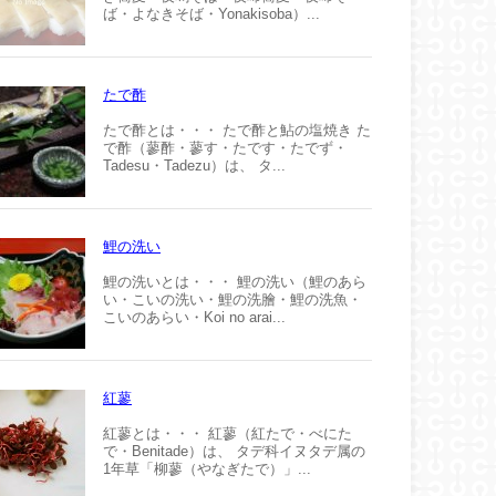
ば・よなきそば・Yonakisoba）...
たで酢
たで酢とは・・・ たで酢と鮎の塩焼き た
で酢（蓼酢・蓼す・たです・たでず・
Tadesu・Tadezu）は、 タ...
鯉の洗い
鯉の洗いとは・・・ 鯉の洗い（鯉のあら
い・こいの洗い・鯉の洗膾・鯉の洗魚・
こいのあらい・Koi no arai...
紅蓼
紅蓼とは・・・ 紅蓼（紅たで・べにた
で・Benitade）は、 タデ科イヌタデ属の
1年草「柳蓼（やなぎたで）」...