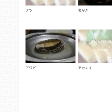
ダツ
岩がき
アワビ
アカエイ