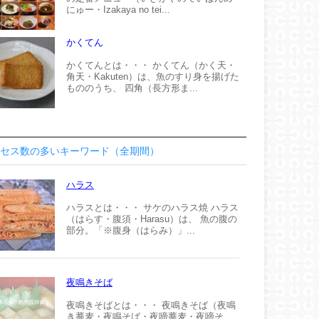
にゅー・Izakaya no tei...
かくてん
かくてんとは・・・ かくてん（かく天・
角天・Kakuten）は、魚のすり身を揚げた
もののうち、 四角（長方形ま...
セス数の多いキーワード（全期間）
ハラス
ハラスとは・・・ サケのハラス焼 ハラス
（はらす・腹須・Harasu）は、 魚の腹の
部分。「※腹身（はらみ）」...
夜鳴きそば
夜鳴きそばとは・・・ 夜鳴きそば（夜鳴
き蕎麦・夜鳴そば・夜啼蕎麦・夜啼そ