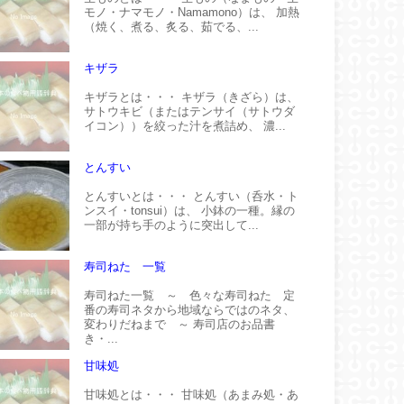
モノ・ナマモノ・Namamono）は、 加熱
（焼く、煮る、炙る、茹でる、...
キザラ
キザラとは・・・ キザラ（きざら）は、
サトウキビ（またはテンサイ（サトウダ
イコン））を絞った汁を煮詰め、 濃...
とんすい
とんすいとは・・・ とんすい（呑水・ト
ンスイ・tonsui）は、 小鉢の一種。縁の
一部が持ち手のように突出して...
寿司ねた 一覧
寿司ねた一覧 ～ 色々な寿司ねた 定
番の寿司ネタから地域ならではのネタ、
変わりだねまで ～ 寿司店のお品書
き・...
甘味処
甘味処とは・・・ 甘味処（あまみ処・あ