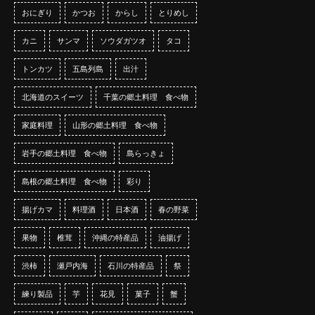
おにぎり
かつお
からし
とりめし
カニ
サンマ
ソウダガツオ
タコ
トンカツ
五島列島
出汁
北海道のスイーツ
千葉の郷土料理 食べ物
家庭料理
山形の郷土料理 食べ物
岩手の郷土料理 食べ物
島らっきょ
島根の郷土料理 食べ物
彩り
揚げカマ
料理酒
日本酒
春の野菜
果物
椎茸
沖縄の特産品
油揚げ
渋柿
瀬戸内海
石川の特産品
祭
練り製品
芋
花見
菓子
蟹