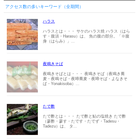
アクセス数の多いキーワード（全期間）
ハラス
ハラスとは・・・ サケのハラス焼 ハラス（はら
す・腹須・Harasu）は、 魚の腹の部分。「※腹
身（はらみ）」...
夜鳴きそば
夜鳴きそばとは・・・ 夜鳴きそば（夜鳴き蕎
麦・夜鳴そば・夜啼蕎麦・夜啼そば・よなきそ
ば・Yonakisoba）...
たで酢
たで酢とは・・・ たで酢と鮎の塩焼き たで酢
（蓼酢・蓼す・たです・たでず・Tadesu・
Tadezu）は、 タ...