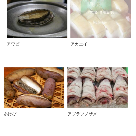
アワビ
アカエイ
あけび
アブラツノザメ