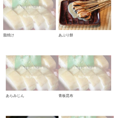
脂焼け
あぶり餅
あらみじん
青板昆布