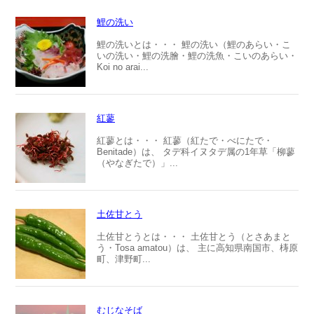
鯉の洗い
鯉の洗いとは・・・ 鯉の洗い（鯉のあらい・こ
いの洗い・鯉の洗膾・鯉の洗魚・こいのあらい・
Koi no arai...
紅蓼
紅蓼とは・・・ 紅蓼（紅たで・べにたで・
Benitade）は、 タデ科イヌタデ属の1年草「柳蓼
（やなぎたで）」...
土佐甘とう
土佐甘とうとは・・・ 土佐甘とう（とさあまと
う・Tosa amatou）は、 主に高知県南国市、梼原
町、津野町...
むじなそば