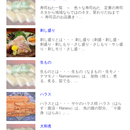
寿司ねた一覧 ～ 色々な寿司ねた 定番の寿司
ネタから地域ならではのネタ、変わりだねまで
～ 寿司店のお品書き・...
刺し盛り
刺し盛りとは・・・ 刺し盛り（刺盛・刺し盛・
刺盛り・刺しもり・さし盛り・さしもり・サシ盛
り・刺しモリ・さし盛・...
生もの
生ものとは・・・ 生もの（なまもの・生モノ・
ナマモノ・Namamono）は、 加熱（焼く、煮
る、炙る、茹でる、...
ハラス
ハラスとは・・・ サケのハラス焼 ハラス（はら
す・腹須・Harasu）は、 魚の腹の部分。「※腹
身（はらみ）」...
大和煮