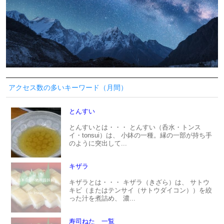
アクセス数の多いキーワード（月間）
とんすい
とんすいとは・・・ とんすい（呑水・トンス
イ・tonsui）は、 小鉢の一種。縁の一部が持ち手
のように突出して...
キザラ
キザラとは・・・ キザラ（きざら）は、 サトウ
キビ（またはテンサイ（サトウダイコン））を絞
った汁を煮詰め、 濃...
寿司ねた 一覧