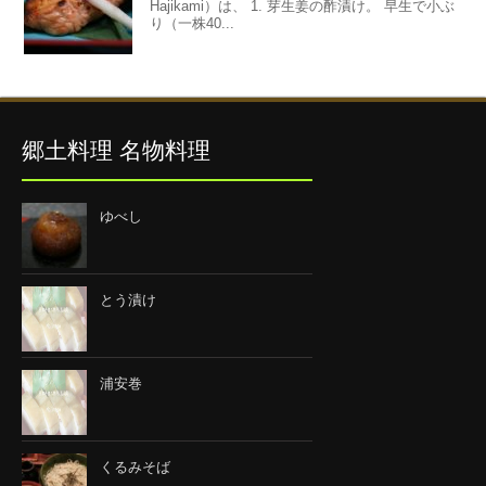
Hajikami）は、 1. 芽生姜の酢漬け。 早生で小ぶ
り（一株40...
郷土料理 名物料理
ゆべし
とう漬け
浦安巻
くるみそば