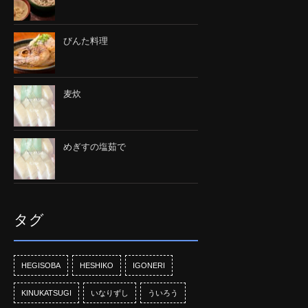
びんた料理
麦炊
めぎすの塩茹で
タグ
HEGISOBA
HESHIKO
IGONERI
KINUKATSUGI
いなりずし
ういろう