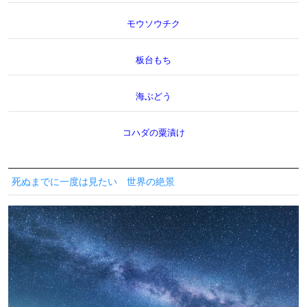
モウソウチク
板台もち
海ぶどう
コハダの粟漬け
死ぬまでに一度は見たい 世界の絶景