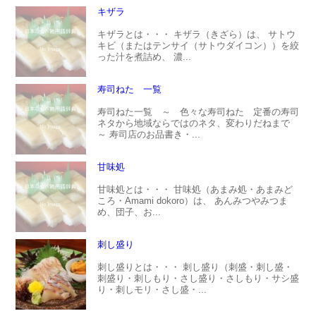
キザラ
キザラとは・・・ キザラ（きざら）は、 サトウ
キビ（またはテンサイ（サトウダイコン））を絞
った汁を煮詰め、 濃...
寿司ねた 一覧
寿司ねた一覧 ～ 色々な寿司ねた 定番の寿司
ネタから地域ならではのネタ、変わりだねまで
～ 寿司店のお品書き・...
甘味処
甘味処とは・・・ 甘味処（あまみ処・あまみど
ころ・Amami dokoro）は、 あんみつやみつま
め、団子、お...
刺し盛り
刺し盛りとは・・・ 刺し盛り（刺盛・刺し盛・
刺盛り・刺しもり・さし盛り・さしもり・サシ盛
り・刺しモリ・さし盛・...