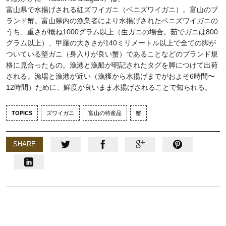
富山県で水揚げされる紅ズワイガニ（ベニズワイガニ）。富山のブ
ランド蟹。富山県内の漁業者により水揚げされたベニズワイガニの
うち、重さが概ね1000グラム以上（生ガニの場合。茹でガニは800
グラム以上）、甲羅の大きさが140ミリメートル以上で全ての脚が
ついている堅ガニ（身入りが良い蟹）であることなどのブランド規
格に見合ったもの。漁港と漁船が明記されたタグを脚につけて出荷
される。漁場と漁港が近い（漁獲から水揚げまでがおよそ6時間〜
12時間）ために、鮮度が良いまま水揚げされることで知られる。
TOPICS
ズワイガニ
富山の特産品
蟹
SHARE