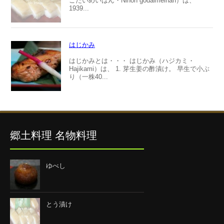
ごだいめいはん・Nihon godaimeihan）は、
1939...
はじかみ
はじかみとは・・・ はじかみ（ハジカミ・
Hajikami）は、 1. 芽生姜の酢漬け。 早生で小ぶ
り（一株40...
郷土料理 名物料理
ゆべし
とう漬け