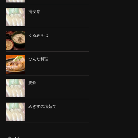
浦安巻
くるみそば
びんた料理
麦炊
めぎすの塩茹で