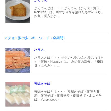
かくてん
かくてんとは・・・ かくてん（かく天・角天・
Kakuten）は、魚のすり身を揚げたもののうち、
四角（長方形ま...
アクセス数の多いキーワード（全期間）
ハラス
ハラスとは・・・ サケのハラス焼 ハラス（はら
す・腹須・Harasu）は、 魚の腹の部分。「※腹
身（はらみ）」...
夜鳴きそば
夜鳴きそばとは・・・ 夜鳴きそば（夜鳴き蕎
麦・夜鳴そば・夜啼蕎麦・夜啼そば・よなきそ
ば・Yonakisoba）...