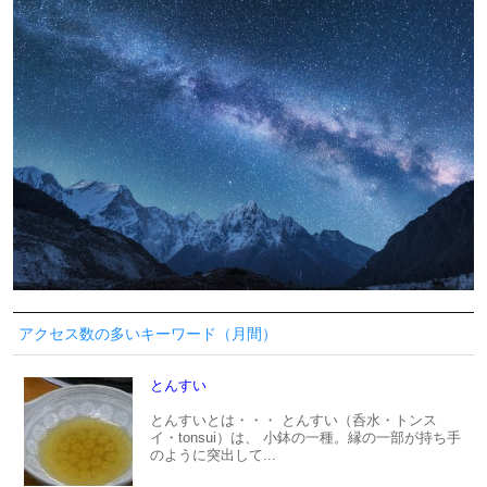
アクセス数の多いキーワード（月間）
とんすい
とんすいとは・・・ とんすい（呑水・トンス
イ・tonsui）は、 小鉢の一種。縁の一部が持ち手
のように突出して...