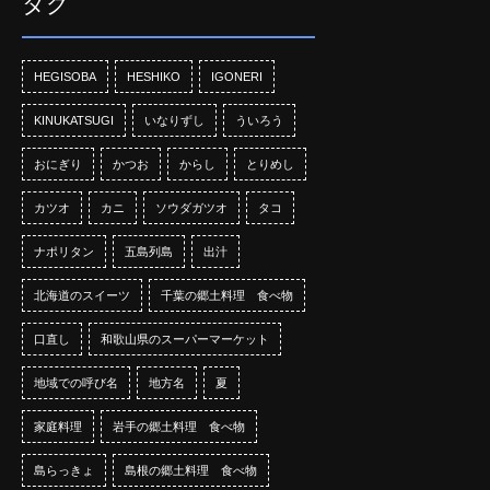
タグ
HEGISOBA
HESHIKO
IGONERI
KINUKATSUGI
いなりずし
ういろう
おにぎり
かつお
からし
とりめし
カツオ
カニ
ソウダガツオ
タコ
ナポリタン
五島列島
出汁
北海道のスイーツ
千葉の郷土料理 食べ物
口直し
和歌山県のスーパーマーケット
地域での呼び名
地方名
夏
家庭料理
岩手の郷土料理 食べ物
島らっきょ
島根の郷土料理 食べ物