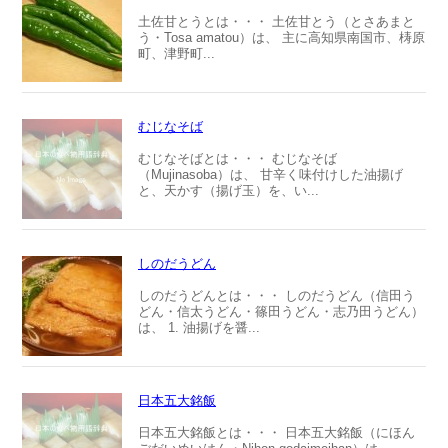
土佐甘とうとは・・・ 土佐甘とう（とさあまと
う・Tosa amatou）は、 主に高知県南国市、梼原
町、津野町...
むじなそば
むじなそばとは・・・ むじなそば
（Mujinasoba）は、 甘辛く味付けした油揚げ
と、天かす（揚げ玉）を、い...
しのだうどん
しのだうどんとは・・・ しのだうどん（信田う
どん・信太うどん・篠田うどん・志乃田うどん）
は、 1. 油揚げを醤...
日本五大銘飯
日本五大銘飯とは・・・ 日本五大銘飯（にほん