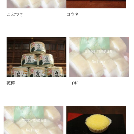
こぶつき
コウネ
菰樽
ゴギ