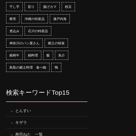
干し芋
彩り
揚げカマ
枝豆
椎茸
沖縄の特産品
瀬戸内海
煮込み
石川の特産品
神奈川のパン屋さん
郷土の味覚
銘柄牛
鍋料理
飯
魚介
鳥取の郷土料理 食べ物
鴨
検索キーワードTop15
とんすい
キザラ
寿司ねた 一覧