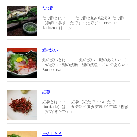
たで酢
たで酢とは・・・ たで酢と鮎の塩焼き たで酢
（蓼酢・蓼す・たです・たでず・Tadesu・
Tadezu）は、 タ...
鯉の洗い
鯉の洗いとは・・・ 鯉の洗い（鯉のあらい・こ
いの洗い・鯉の洗膾・鯉の洗魚・こいのあらい・
Koi no arai...
紅蓼
紅蓼とは・・・ 紅蓼（紅たで・べにたで・
Benitade）は、 タデ科イヌタデ属の1年草「柳蓼
（やなぎたで）」...
土佐甘とう