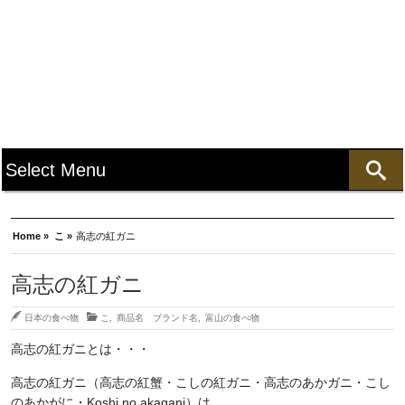
Home »
こ »
高志の紅ガニ
高志の紅ガニ
日本の食べ物
こ
,
商品名 ブランド名
,
富山の食べ物
高志の紅ガニとは・・・
高志の紅ガニ（高志の紅蟹・こしの紅ガニ・高志のあかガニ・こし
のあかがに・Koshi no akagani）は、