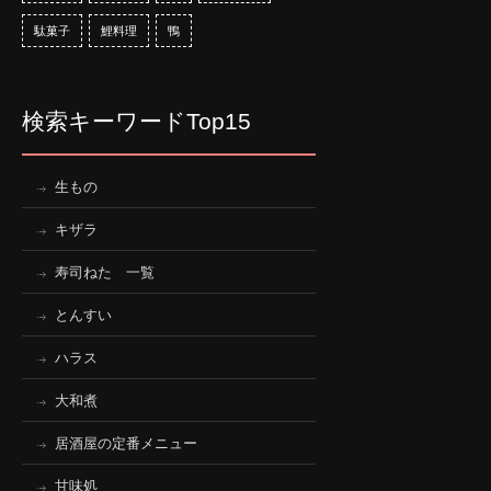
駄菓子
鯉料理
鴨
検索キーワードTop15
生もの
キザラ
寿司ねた 一覧
とんすい
ハラス
大和煮
居酒屋の定番メニュー
甘味処