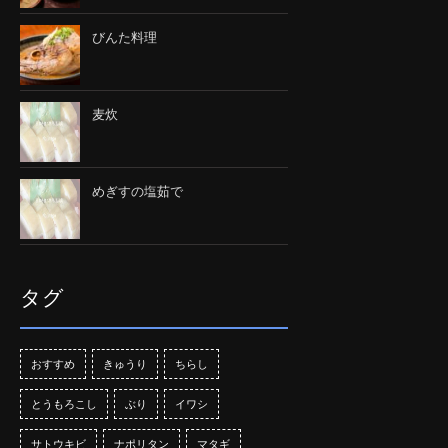
びんた料理
麦炊
めぎすの塩茹で
タグ
おすすめ
きゅうり
ちらし
とうもろこし
ぶり
イワシ
サトウキビ
ナポリタン
マタギ