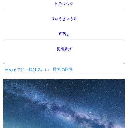
ヒラソウジ
りゅうきゅう丼
直蒸し
長州揚げ
死ぬまでに一度は見たい 世界の絶景