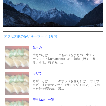
アクセス数の多いキーワード（月間）
生もの
生ものとは・・・ 生もの（なまもの・生モノ・
ナマモノ・Namamono）は、 加熱（焼く、煮
る、炙る、茹でる、...
キザラ
キザラとは・・・ キザラ（きざら）は、 サトウ
キビ（またはテンサイ（サトウダイコン））を絞
った汁を煮詰め、 濃...
寿司ねた 一覧