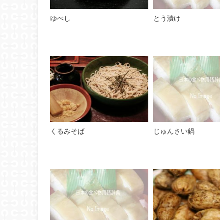
ゆべし
とう漬け
くるみそば
じゅんさい鍋