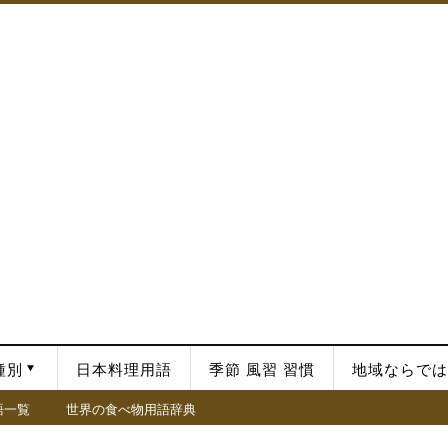
種別
日本料理用語
季節 風習 習慣
地域ならでは
語一覧
世界の食べ物用語辞典