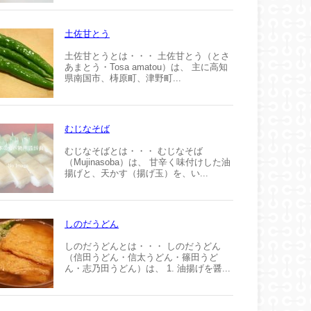
土佐甘とう
土佐甘とうとは・・・ 土佐甘とう（とさ
あまとう・Tosa amatou）は、 主に高知
県南国市、梼原町、津野町...
むじなそば
むじなそばとは・・・ むじなそば
（Mujinasoba）は、 甘辛く味付けした油
揚げと、天かす（揚げ玉）を、い...
しのだうどん
しのだうどんとは・・・ しのだうどん
（信田うどん・信太うどん・篠田うど
ん・志乃田うどん）は、 1. 油揚げを醤...