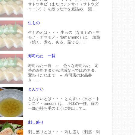
サトウキビ（またはテンサイ（サトウダ
イコン））を絞った汁を煮詰め、 濃...
生もの
生ものとは・・・ 生もの（なまもの・生
モノ・ナマモノ・Namamono）は、 加熱
（焼く、煮る、炙る、茹でる、...
寿司ねた 一覧
寿司ねた一覧 ～ 色々な寿司ねた 定
番の寿司ネタから地域ならではのネタ、
変わりだねまで ～ 寿司店のお品書
き・...
とんすい
とんすいとは・・・ とんすい（呑水・ト
ンスイ・tonsui）は、 小鉢の一種。縁の
一部が持ち手のように突出して...
刺し盛り
刺し盛りとは・・・ 刺し盛り（刺盛・刺