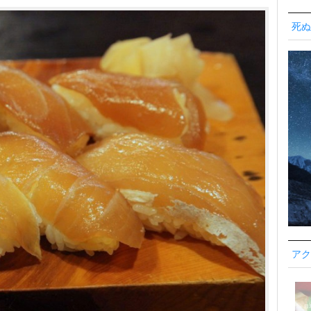
死ぬ
アク