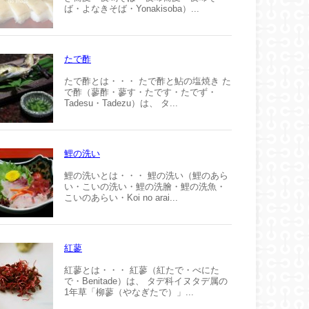
ば・よなきそば・Yonakisoba）...
たで酢
たで酢とは・・・ たで酢と鮎の塩焼き た
で酢（蓼酢・蓼す・たです・たでず・
Tadesu・Tadezu）は、 タ...
鯉の洗い
鯉の洗いとは・・・ 鯉の洗い（鯉のあら
い・こいの洗い・鯉の洗膾・鯉の洗魚・
こいのあらい・Koi no arai...
紅蓼
紅蓼とは・・・ 紅蓼（紅たで・べにた
で・Benitade）は、 タデ科イヌタデ属の
1年草「柳蓼（やなぎたで）」...