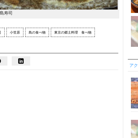
島寿司
司
小笠原
島の食べ物
東京の郷土料理 食べ物
アク