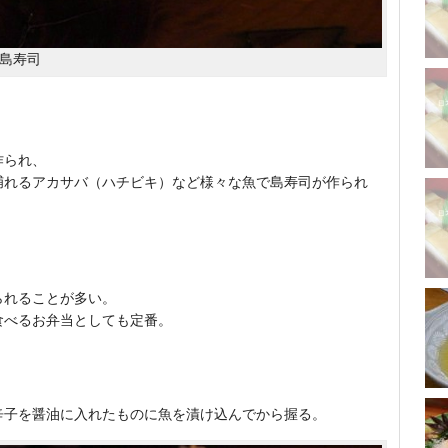
島寿司
作られ、
捕れるアカサバ（ハチビキ）など様々な魚で島寿司が作られ
られることが多い。
食べるお弁当としても定番。
辛子を醤油に入れたものに魚を漬け込んでから握る。