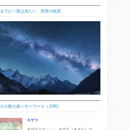
までに一度は見たい 世界の絶景
セス数の多いキーワード（月間）
キザラ
キザラとは・・・ キザラ（きざら）は、