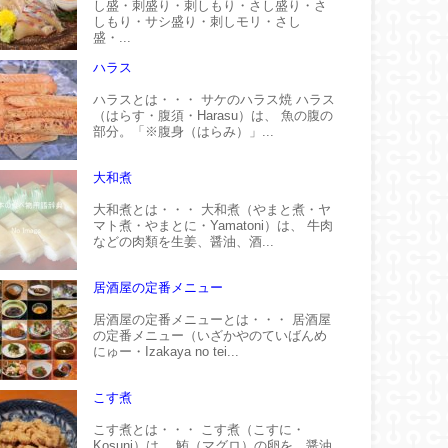
し盛・刺盛り・刺しもり・さし盛り・さ
しもり・サシ盛り・刺しモリ・さし
盛・...
ハラス
ハラスとは・・・ サケのハラス焼 ハラス
（はらす・腹須・Harasu）は、 魚の腹の
部分。「※腹身（はらみ）」...
大和煮
大和煮とは・・・ 大和煮（やまと煮・ヤ
マト煮・やまとに・Yamatoni）は、 牛肉
などの肉類を生姜、醤油、酒...
居酒屋の定番メニュー
居酒屋の定番メニューとは・・・ 居酒屋
の定番メニュー（いざかやのていばんめ
にゅー・Izakaya no tei...
こす煮
こす煮とは・・・ こす煮（こすに・
Kosuni）は、 鮪（マグロ）の卵を、醤油