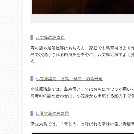
八丈島の島寿司
寿司店や居酒屋等はもちろん、家庭でも島寿司はよく
島で水揚げされる白身魚を中心に、八丈島近海でよく
る。
小笠原諸島 父島 母島 の島寿司
小笠原諸島では、島寿司としてはおもにサワラが用い
島寿司の詰め合わせは、小笠原から出航する船の中で
伊豆大島の島寿司
伊豆大島では、「青とう」と呼ばれる辛味の強い青唐