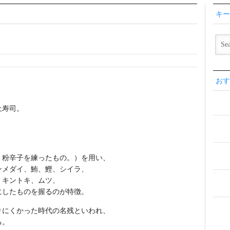
キー
おす
土寿司。
。
、粉辛子を練ったもの。）を用い、
ンメダイ、鮪、鰹、シイラ、
、キントキ、ムツ、
にしたものを握るのが特徴。
りにくかった時代の名残といわれ、
る。