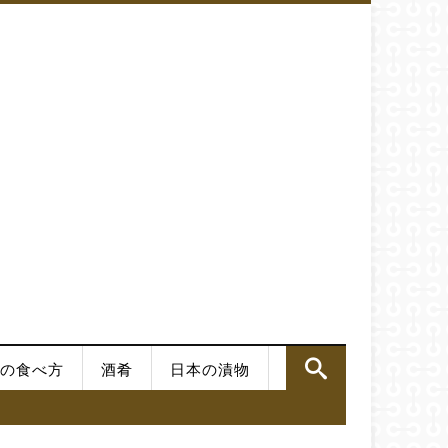
の食べ方
酒肴
日本の漬物