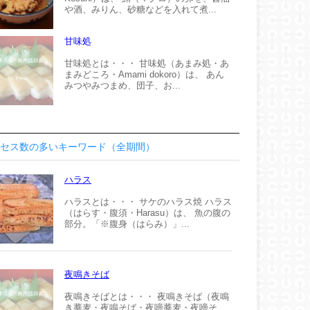
や酒、みりん、砂糖などを入れて煮...
甘味処
甘味処とは・・・ 甘味処（あまみ処・あ
まみどころ・Amami dokoro）は、 あん
みつやみつまめ、団子、お...
セス数の多いキーワード（全期間）
ハラス
ハラスとは・・・ サケのハラス焼 ハラス
（はらす・腹須・Harasu）は、 魚の腹の
部分。「※腹身（はらみ）」...
夜鳴きそば
夜鳴きそばとは・・・ 夜鳴きそば（夜鳴
き蕎麦・夜鳴そば・夜啼蕎麦・夜啼そ