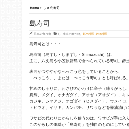
Home »
し »
島寿司
島寿司
日本の食べ物
し
,
東京の食べ物
,
郷土料理 名物料理
島寿司とは・・・
島寿司（島ずし・しまずし・Shimazushi）は、
主に、八丈島や小笠原諸島で食べられている寿司。郷
表面がつややかなべっこう色をしていることから、
「べっこう」、または「べっこう寿司」とも呼ばれる
甘めのしゃりに、わさびのかわりに辛子（練りがらし
真鯛、メダイ、オナガダイ、アオゼ（アオダイ）、キ
カジキ、シマアジ、オゴダイ（ヒメダイ）、ウメイロ
トビウオ、イサキ、カンパチ、サワラなどを醤油漬け
ワサビの代わりにからしを使うのは、ワサビが手に入
このからしの風味が「島寿司」を独自のものにしてい