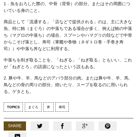
1．魚をおろした際の、中骨（背骨）の部分。またはその周囲につ
いている身のこと。
商品として「流通する」「店などで提供される」のは、主に大きな
魚、特に鮪（まぐろ）の中落ちである場合が多く、例えば鮪の中落
ち（マグロの中落ち）の場合、スプーンやハマグリの殻などで中骨
からこそげ落とし、寿司（軍艦や巻物（ネギトロ巻・手巻き寿
司））や中落ち丼などに利用する。
中落ちを削ぎ取ることを、「ねぎる」「ねぎ取る」ともいい、これ
が「ねぎとろ」の語源になったという説もある。
2. 豚や牛、羊、馬などのアバラ部分の肉。または豚や牛、羊、馬、
鳥などの骨の周りの部分。焼いたり、スープを取るのに用いられ
る。ゲタとも。
TOPICS
まぐろ
丼
寿司
SHARE