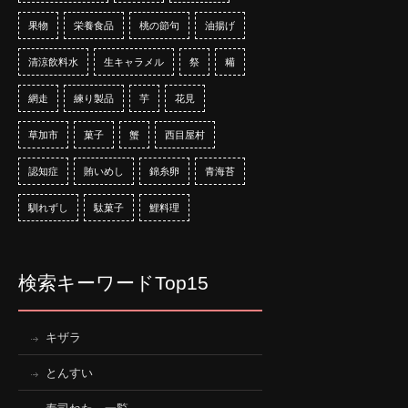
果物
栄養食品
桃の節句
油揚げ
清涼飲料水
生キャラメル
祭
糒
網走
練り製品
芋
花見
草加市
菓子
蟹
西目屋村
認知症
賄いめし
錦糸卵
青海苔
馴れずし
駄菓子
鯉料理
検索キーワードTop15
キザラ
とんすい