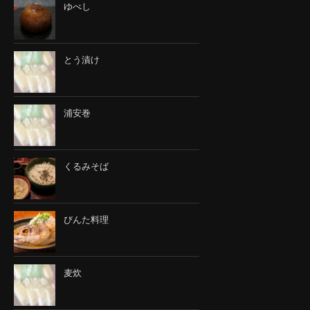
ゆべし
とう漬け
浦安巻
くるみそば
びんた料理
麦炊