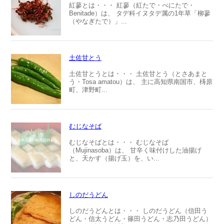
紅蓼とは・・・ 紅蓼（紅たで・べにたで・
Benitade）は、 タデ科イヌタデ属の1年草「柳蓼
（やなぎたで）」...
土佐甘とう
土佐甘とうとは・・・ 土佐甘とう（とさあまと
う・Tosa amatou）は、 主に高知県南国市、梼原
町、津野町...
むじなそば
むじなそばとは・・・ むじなそば
（Mujinasoba）は、 甘辛く味付けした油揚げ
と、天かす（揚げ玉）を、い...
しのだうどん
しのだうどんとは・・・ しのだうどん（信田う
どん・信太うどん・篠田うどん・志乃田うどん）