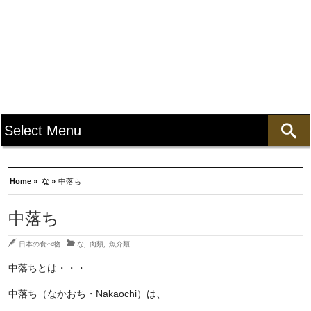
Home »
な »
中落ち
中落ち
日本の食べ物
な
,
肉類
,
魚介類
中落ちとは・・・
中落ち（なかおち・Nakaochi）は、