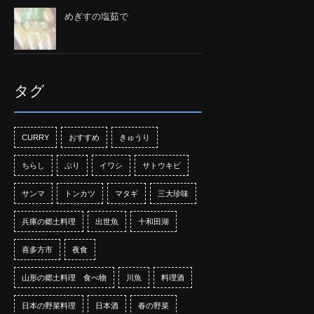
めぎすの塩茹で
タグ
CURRY
おすすめ
きゅうり
ちらし
ぶり
イワシ
サトウキビ
サンマ
トンカツ
マタギ
三大珍味
兵庫の郷土料理
出世魚
十和田湖
喜多方市
夜食
山形の郷土料理 食べ物
川魚
料理酒
日本の野菜料理
日本酒
春の野菜