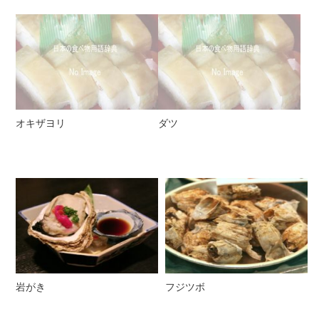
オキザヨリ
ダツ
岩がき
フジツボ