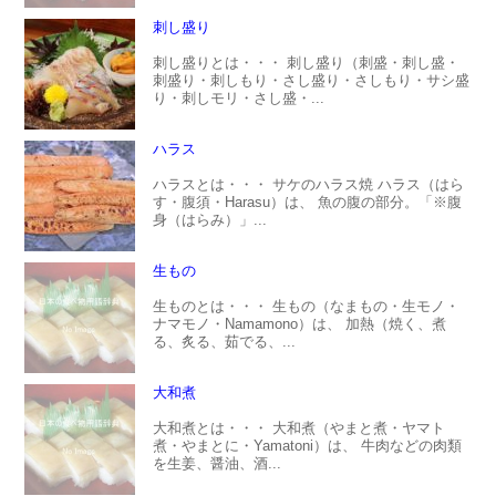
刺し盛り
刺し盛りとは・・・ 刺し盛り（刺盛・刺し盛・
刺盛り・刺しもり・さし盛り・さしもり・サシ盛
り・刺しモリ・さし盛・...
ハラス
ハラスとは・・・ サケのハラス焼 ハラス（はら
す・腹須・Harasu）は、 魚の腹の部分。「※腹
身（はらみ）」...
生もの
生ものとは・・・ 生もの（なまもの・生モノ・
ナマモノ・Namamono）は、 加熱（焼く、煮
る、炙る、茹でる、...
大和煮
大和煮とは・・・ 大和煮（やまと煮・ヤマト
煮・やまとに・Yamatoni）は、 牛肉などの肉類
を生姜、醤油、酒...