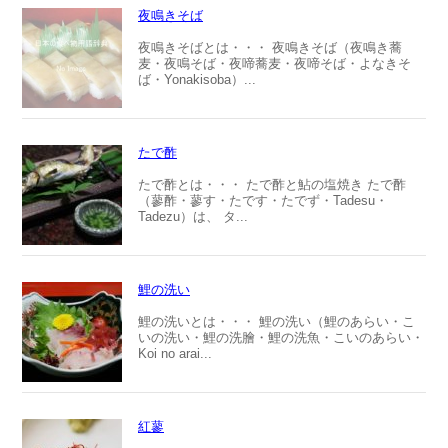
夜鳴きそば
夜鳴きそばとは・・・ 夜鳴きそば（夜鳴き蕎
麦・夜鳴そば・夜啼蕎麦・夜啼そば・よなきそ
ば・Yonakisoba）...
たで酢
たで酢とは・・・ たで酢と鮎の塩焼き たで酢
（蓼酢・蓼す・たです・たでず・Tadesu・
Tadezu）は、 タ...
鯉の洗い
鯉の洗いとは・・・ 鯉の洗い（鯉のあらい・こ
いの洗い・鯉の洗膾・鯉の洗魚・こいのあらい・
Koi no arai...
紅蓼