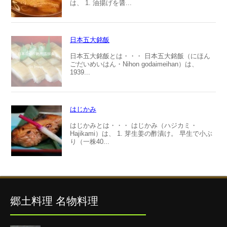
は、 1. 油揚げを醤...
日本五大銘飯
日本五大銘飯とは・・・ 日本五大銘飯（にほん
ごだいめいはん・Nihon godaimeihan）は、
1939...
はじかみ
はじかみとは・・・ はじかみ（ハジカミ・
Hajikami）は、 1. 芽生姜の酢漬け。 早生で小ぶ
り（一株40...
郷土料理 名物料理