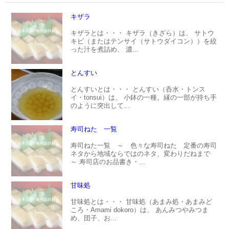
キザラ
キザラとは・・・ キザラ（きざら）は、 サトウ
キビ（またはテンサイ（サトウダイコン））を絞
った汁を煮詰め、 濃...
とんすい
とんすいとは・・・ とんすい（呑水・トンス
イ・tonsui）は、 小鉢の一種。縁の一部が持ち手
のように突出して...
寿司ねた 一覧
寿司ねた一覧 ～ 色々な寿司ねた 定番の寿司
ネタから地域ならではのネタ、変わりだねまで
～ 寿司店のお品書き・...
甘味処
甘味処とは・・・ 甘味処（あまみ処・あまみど
ころ・Amami dokoro）は、 あんみつやみつま
め、団子、お...