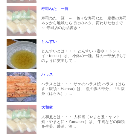
寿司ねた 一覧
寿司ねた一覧 ～ 色々な寿司ねた 定番の寿司
ネタから地域ならではのネタ、変わりだねまで
～ 寿司店のお品書き・...
とんすい
とんすいとは・・・ とんすい（呑水・トンス
イ・tonsui）は、 小鉢の一種。縁の一部が持ち手
のように突出して...
ハラス
ハラスとは・・・ サケのハラス焼 ハラス（はら
す・腹須・Harasu）は、 魚の腹の部分。「※腹
身（はらみ）」...
大和煮
大和煮とは・・・ 大和煮（やまと煮・ヤマト
煮・やまとに・Yamatoni）は、 牛肉などの肉類
を生姜、醤油、酒...