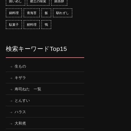
賄いめし
郷土の味覚
錦糸卵
鍋料理
青海苔
飯
馴れずし
駄菓子
鯉料理
鴨
検索キーワードTop15
生もの
キザラ
寿司ねた 一覧
とんすい
ハラス
大和煮