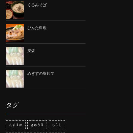
くるみそば
びんた料理
麦炊
めぎすの塩茹で
タグ
おすすめ
きゅうり
ちらし