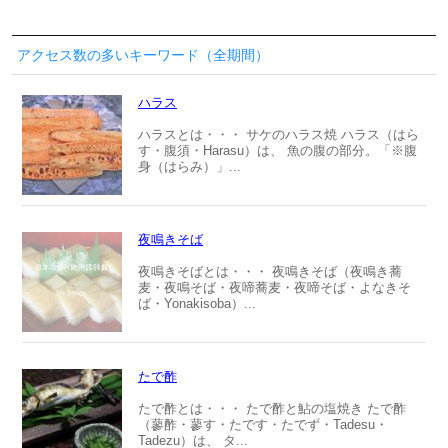
アクセス数の多いキーワード（全期間）
ハラス
ハラスとは・・・ サケのハラス焼 ハラス（はら
す・腹須・Harasu）は、 魚の腹の部分。「※腹
身（はらみ）」...
夜鳴きそば
夜鳴きそばとは・・・ 夜鳴きそば（夜鳴き蕎
麦・夜鳴そば・夜啼蕎麦・夜啼そば・よなきそ
ば・Yonakisoba）...
たで酢
たで酢とは・・・ たで酢と鮎の塩焼き たで酢
（蓼酢・蓼す・たです・たでず・Tadesu・
Tadezu）は、 タ...