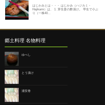
はじかみとは・・・ はじかみ（ハジカミ・
Hajikami）は、 1. 芽生姜の酢漬け。 早生で小ぶ
り（一株40...
郷土料理 名物料理
ゆべし
とう漬け
浦安巻