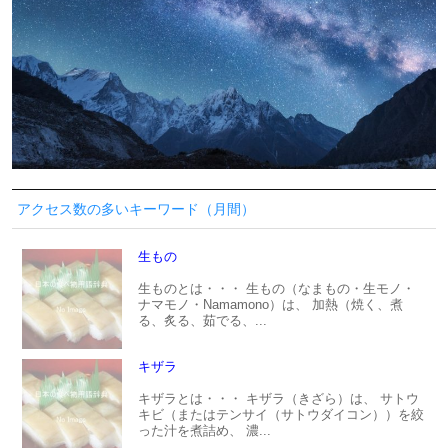
アクセス数の多いキーワード（月間）
生もの
生ものとは・・・ 生もの（なまもの・生モノ・
ナマモノ・Namamono）は、 加熱（焼く、煮
る、炙る、茹でる、...
キザラ
キザラとは・・・ キザラ（きざら）は、 サトウ
キビ（またはテンサイ（サトウダイコン））を絞
った汁を煮詰め、 濃...