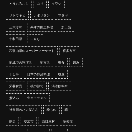
とうもろこし
ぶり
イワシ
サトウキビ
ナポリタン
マタギ
三大珍味
兵庫の郷土料理
加工品
十和田湖
口直し
和歌山県のスーパーマーケット
喜多方市
地域での呼び名
地方名
夜食
川魚
干し芋
日本の野菜料理
枝豆
栄養食品
桃の節句
清涼飲料水
煮込み
生キャラメル
神奈川のパン屋さん
粉もの
糒
網走
草加市
西目屋村
認知症