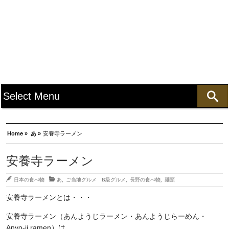
Home »
あ »
安養寺ラーメン
安養寺ラーメン
日本の食べ物
あ
,
ご当地グルメ B級グルメ
,
長野の食べ物
,
麺類
安養寺ラーメンとは・・・
安養寺ラーメン（あんようじラーメン・あんようじらーめん・
Anyo-ji ramen）は、