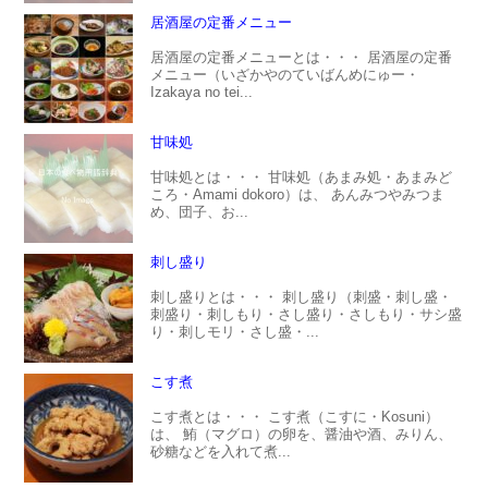
居酒屋の定番メニュー
居酒屋の定番メニューとは・・・ 居酒屋の定番
メニュー（いざかやのていばんめにゅー・
Izakaya no tei...
甘味処
甘味処とは・・・ 甘味処（あまみ処・あまみど
ころ・Amami dokoro）は、 あんみつやみつま
め、団子、お...
刺し盛り
刺し盛りとは・・・ 刺し盛り（刺盛・刺し盛・
刺盛り・刺しもり・さし盛り・さしもり・サシ盛
り・刺しモリ・さし盛・...
こす煮
こす煮とは・・・ こす煮（こすに・Kosuni）
は、 鮪（マグロ）の卵を、醤油や酒、みりん、
砂糖などを入れて煮...