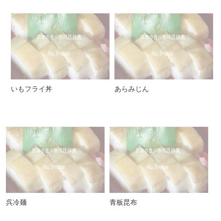
いもフライ丼
あらみじん
呉冷麺
青板昆布