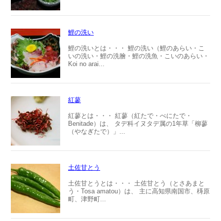
鯉の洗い
鯉の洗いとは・・・ 鯉の洗い（鯉のあらい・こ
いの洗い・鯉の洗膾・鯉の洗魚・こいのあらい・
Koi no arai...
紅蓼
紅蓼とは・・・ 紅蓼（紅たで・べにたで・
Benitade）は、 タデ科イヌタデ属の1年草「柳蓼
（やなぎたで）」...
土佐甘とう
土佐甘とうとは・・・ 土佐甘とう（とさあまと
う・Tosa amatou）は、 主に高知県南国市、梼原
町、津野町...