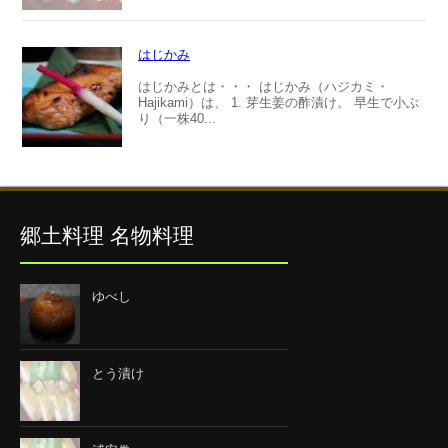
はじかみ
はじかみとは・・・ はじかみ（ハジカミ・
Hajikami）は、 1. 芽生姜の酢漬け。 早生で小ぶ
り（一株40...
郷土料理 名物料理
ゆべし
とう漬け