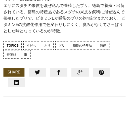
エサにスダチの果皮を混ぜ込んで養殖したブリ。徳島で養殖・出荷
されている。徳島の特産品であるスダチの果皮を飼料に混ぜ込んで
養殖したブリで、ビタミンEが通常のブリの約4倍含まれており、ビ
タミンEの抗酸化作用で色変わりしにくく、臭みがなくてさっぱり
とした味となっているのが特徴。
TOPICS
すだち
ぶり
ブリ
徳島の特産品
特産
特産品
鰤
SHARE