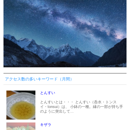
アクセス数の多いキーワード（月間）
とんすい
とんすいとは・・・ とんすい（呑水・トンス
イ・tonsui）は、 小鉢の一種。縁の一部が持ち手
のように突出して...
キザラ