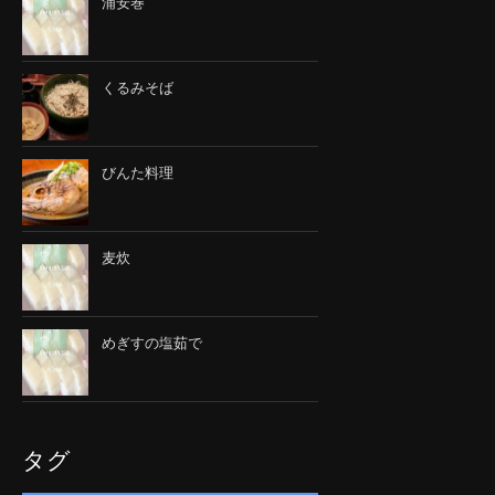
浦安巻
くるみそば
びんた料理
麦炊
めぎすの塩茹で
タグ