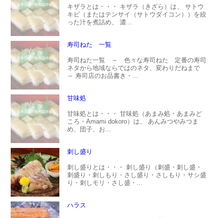
キザラとは・・・ キザラ（きざら）は、 サトウ
キビ（またはテンサイ（サトウダイコン））を絞
った汁を煮詰め、 濃...
寿司ねた 一覧
寿司ねた一覧 ～ 色々な寿司ねた 定番の寿司
ネタから地域ならではのネタ、変わりだねまで
～ 寿司店のお品書き・...
甘味処
甘味処とは・・・ 甘味処（あまみ処・あまみど
ころ・Amami dokoro）は、 あんみつやみつま
め、団子、お...
刺し盛り
刺し盛りとは・・・ 刺し盛り（刺盛・刺し盛・
刺盛り・刺しもり・さし盛り・さしもり・サシ盛
り・刺しモリ・さし盛・...
ハラス