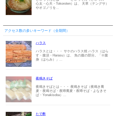
心太・心天・Tokoroten）は、 天草（テングサ）
やオゴノリを...
アクセス数の多いキーワード（全期間）
ハラス
ハラスとは・・・ サケのハラス焼 ハラス（はら
す・腹須・Harasu）は、 魚の腹の部分。「※腹
身（はらみ）」...
夜鳴きそば
夜鳴きそばとは・・・ 夜鳴きそば（夜鳴き蕎
麦・夜鳴そば・夜啼蕎麦・夜啼そば・よなきそ
ば・Yonakisoba）...
たで酢