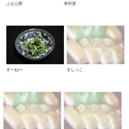
ぶえん鰹
寿司屋
すーねー
すしっこ