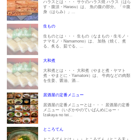
ハラスとは・・・ サケのハラス焼 ハラス（はら
す・腹須・Harasu）は、 魚の腹の部分。「※腹
身（はらみ）」...
生もの
生ものとは・・・ 生もの（なまもの・生モノ・
ナマモノ・Namamono）は、 加熱（焼く、煮
る、炙る、茹でる、...
大和煮
大和煮とは・・・ 大和煮（やまと煮・ヤマト
煮・やまとに・Yamatoni）は、 牛肉などの肉類
を生姜、醤油、酒...
居酒屋の定番メニュー
居酒屋の定番メニューとは・・・ 居酒屋の定番
メニュー（いざかやのていばんめにゅー・
Izakaya no tei...
ところてん
ところてんとは・・・ ところてん（ところ天・