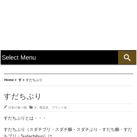
Home »
す »
すだちぶり
すだちぶり
日本の食べ物
す
,
商品名 ブランド名
すだちぶりとは・・・
すだちぶり（スダチブリ・スダチ鰤・スダチぶり・すだち鰤・すだ
ちブリ・Sudachiburi）は、