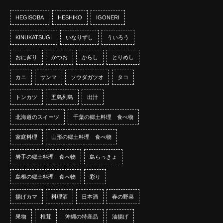
HEGISOBA
HESHIKO
IGONERI
KINUKATSUGI
いなりずし
ういろう
おにぎり
かつお
からし
とりめし
カニ
サンマ
ソウダガツオ
タコ
トンカツ
五島列島
出汁
北海道のスイーツ
千葉の郷土料理 食べ物
家庭料理
山形の郷土料理 食べ物
岩手の郷土料理 食べ物
島らっきょ
島根の郷土料理 食べ物
彩り
揚げカマ
料理酒
日本酒
春の野菜
果物
椎茸
沖縄の特産品
油揚げ