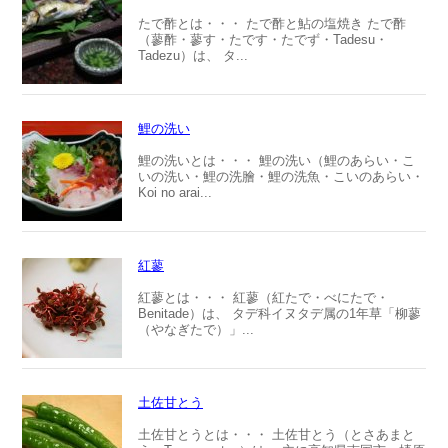
たで酢とは・・・ たで酢と鮎の塩焼き たで酢
（蓼酢・蓼す・たです・たでず・Tadesu・
Tadezu）は、 タ...
鯉の洗い
鯉の洗いとは・・・ 鯉の洗い（鯉のあらい・こ
いの洗い・鯉の洗膾・鯉の洗魚・こいのあらい・
Koi no arai...
紅蓼
紅蓼とは・・・ 紅蓼（紅たで・べにたで・
Benitade）は、 タデ科イヌタデ属の1年草「柳蓼
（やなぎたで）」...
土佐甘とう
土佐甘とうとは・・・ 土佐甘とう（とさあまと