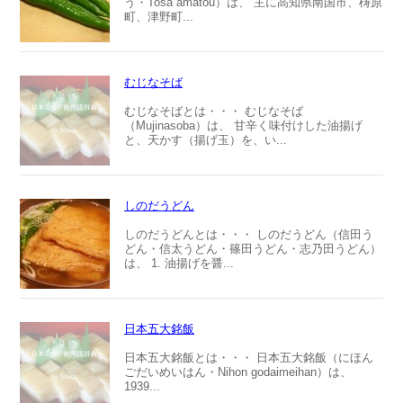
う・Tosa amatou）は、 主に高知県南国市、梼原
町、津野町...
むじなそば
むじなそばとは・・・ むじなそば
（Mujinasoba）は、 甘辛く味付けした油揚げ
と、天かす（揚げ玉）を、い...
しのだうどん
しのだうどんとは・・・ しのだうどん（信田う
どん・信太うどん・篠田うどん・志乃田うどん）
は、 1. 油揚げを醤...
日本五大銘飯
日本五大銘飯とは・・・ 日本五大銘飯（にほん
ごだいめいはん・Nihon godaimeihan）は、
1939...