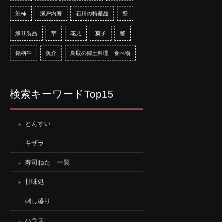
渋柿
瀬戸内海
石川の特産品
祭
練り製品
芋
花見
菓子
蟹
銘柄牛
魚介
鳥取の郷土料理 食べ物
検索キーワードTop15
とんすい
キザラ
寿司ねた 一覧
甘味処
刺し盛り
ハラス