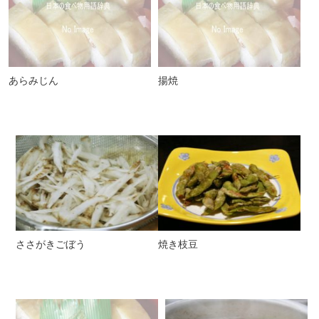
あらみじん
揚焼
ささがきごぼう
焼き枝豆