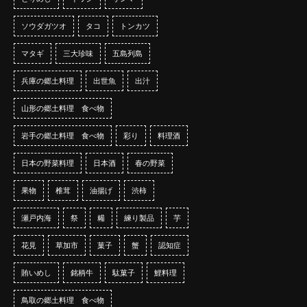
ソウダガツオ
タコ
トンカツ
マタギ
三大珍味
五島列島
兵庫の郷土料理
出世魚
出汁
山形の郷土料理 食べ物
岩手の郷土料理 食べ物
彩り
料理酒
日本の野菜料理
日本酒
春の野菜
果物
椎茸
油揚げ
渋柿
瀬戸内海
祭
糒
練り製品
芋
花見
草加市
菓子
蟹
認知症
賄いめし
銘柄牛
駄菓子
鯉料理
鳥取の郷土料理 食べ物