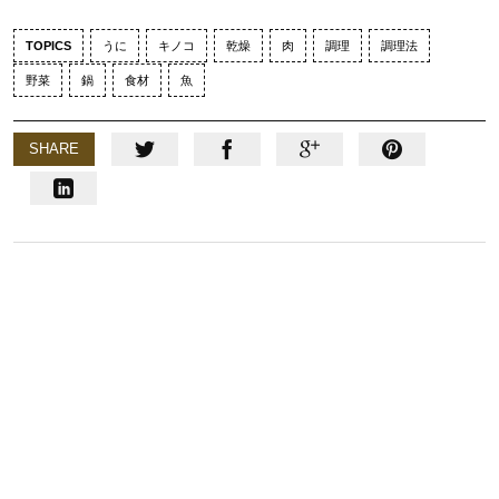
TOPICS
うに
キノコ
乾燥
肉
調理
調理法
野菜
鍋
食材
魚
SHARE