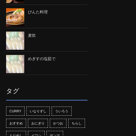
びんた料理
麦炊
めぎすの塩茹で
タグ
CURRY
いなりずし
ういろう
おすすめ
おにぎり
かつお
ちらし
とりめし
イワシ
サンマ