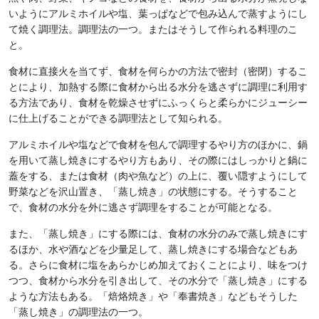
いようにアルミホイルや塩、葉っぱなどで包み込んで蒸すようにし
て焼く調理法。調理法の一つ。またはそうして作られる料理のこ
と。
食材に直接火を当てず、食材を何らかの方法で密封（密閉）するこ
とにより、加熱する際に食材から出る水分を逃さずに調理に利用す
る方法であり、食材を乾燥させずにふっくらと柔らかにジューシー
に仕上げることができる調理法として知られる。
アルミホイルや塩などで食材を包んで調理するやり方のほかに、鍋
を用いて蒸し焼きにするやり方もあり、その際にはしっかりと鍋に
蓋をする、または食材（肉や魚など）の上に、覆い隠すようにして
野菜などを沢山置き、「蒸し焼き」の状態にする。そうすること
で、食材の水分を外に逃さず調理をすることが可能となる。
また、「蒸し焼き」にする際には、食材の水分のみで蒸し焼きにす
るほか、水や酒などを少量足して、蒸し焼きにする場合などもあ
る。さらに食材に塩をあらかじめ加えておくことにより、味をつけ
つつ、食材から水分を引き出して、その水分で「蒸し焼き」にする
ような方法もある。「焙烙焼き」や「奉書焼き」などもそうした
「蒸し焼き」の調理法の一つ。