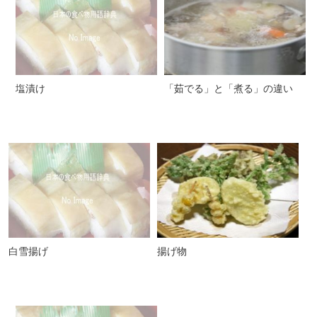
塩漬け
「茹でる」と「煮る」の違い
白雪揚げ
揚げ物