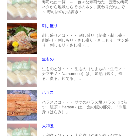
寿司ねた一覧 ～ 色々な寿司ねた 定番の寿司
ネタから地域ならではのネタ、変わりだねまで
～ 寿司店のお品書き・...
刺し盛り
刺し盛りとは・・・ 刺し盛り（刺盛・刺し盛・
刺盛り・刺しもり・さし盛り・さしもり・サシ盛
り・刺しモリ・さし盛・...
生もの
生ものとは・・・ 生もの（なまもの・生モノ・
ナマモノ・Namamono）は、 加熱（焼く、煮
る、炙る、茹でる、...
ハラス
ハラスとは・・・ サケのハラス焼 ハラス（はら
す・腹須・Harasu）は、 魚の腹の部分。「※腹
身（はらみ）」...
大和煮
大和煮とは・・・ 大和煮（やまと煮・ヤマト