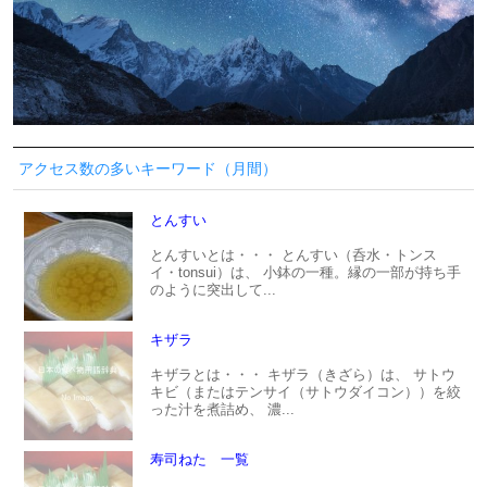
アクセス数の多いキーワード（月間）
とんすい
とんすいとは・・・ とんすい（呑水・トンス
イ・tonsui）は、 小鉢の一種。縁の一部が持ち手
のように突出して...
キザラ
キザラとは・・・ キザラ（きざら）は、 サトウ
キビ（またはテンサイ（サトウダイコン））を絞
った汁を煮詰め、 濃...
寿司ねた 一覧