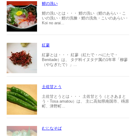
鯉の洗い
鯉の洗いとは・・・ 鯉の洗い（鯉のあらい・こ
いの洗い・鯉の洗膾・鯉の洗魚・こいのあらい・
Koi no arai...
紅蓼
紅蓼とは・・・ 紅蓼（紅たで・べにたで・
Benitade）は、 タデ科イヌタデ属の1年草「柳蓼
（やなぎたで）」...
土佐甘とう
土佐甘とうとは・・・ 土佐甘とう（とさあまと
う・Tosa amatou）は、 主に高知県南国市、梼原
町、津野町...
むじなそば