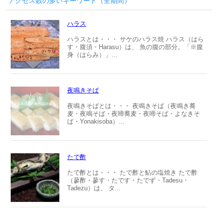
アクセス数の多いキーワード（全期間）
ハラス
ハラスとは・・・ サケのハラス焼 ハラス（はら
す・腹須・Harasu）は、 魚の腹の部分。「※腹
身（はらみ）」...
夜鳴きそば
夜鳴きそばとは・・・ 夜鳴きそば（夜鳴き蕎
麦・夜鳴そば・夜啼蕎麦・夜啼そば・よなきそ
ば・Yonakisoba）...
たで酢
たで酢とは・・・ たで酢と鮎の塩焼き たで酢
（蓼酢・蓼す・たです・たでず・Tadesu・
Tadezu）は、 タ...