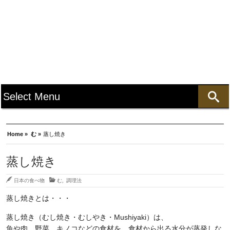
Home »
む »
蒸し焼き
蒸し焼き
日本の食べ物
む
,
調理法
蒸し焼きとは・・・
蒸し焼き（むし焼き・むしやき・Mushiyaki）は、
魚や肉、野菜、キノコなどの食材を、食材から出る水分が蒸発しな