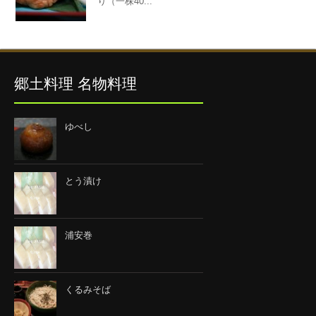
り（一株40...
郷土料理 名物料理
ゆべし
とう漬け
浦安巻
くるみそば