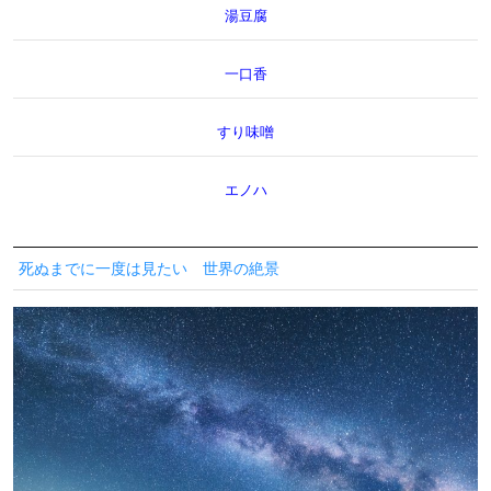
湯豆腐
一口香
すり味噌
エノハ
死ぬまでに一度は見たい 世界の絶景