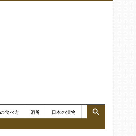
の食べ方
酒肴
日本の漬物