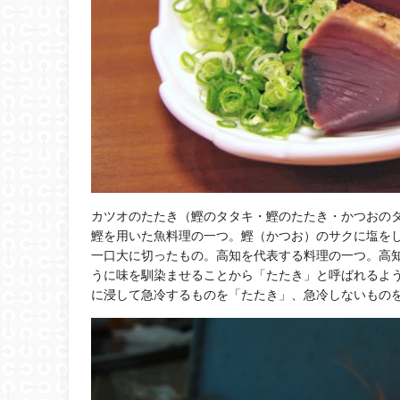
カツオのたたき（鰹のタタキ・鰹のたたき・かつおのタタキ・か
鰹を用いた魚料理の一つ。鰹（かつお）のサクに塩を
一口大に切ったもの。高知を代表する料理の一つ。高
うに味を馴染ませることから「たたき」と呼ばれるよ
に浸して急冷するものを「たたき」、急冷しないもの