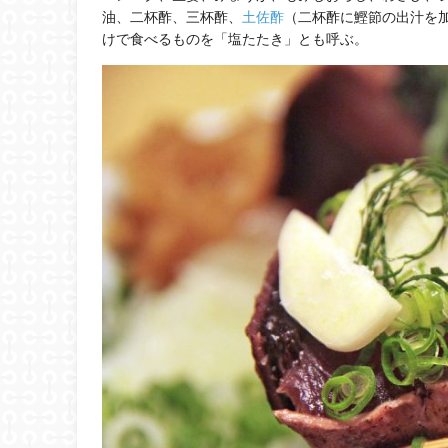
油、二杯酢、三杯酢、
土佐酢
（二杯酢に鰹節の出汁を
けで食べるものを「塩たたき」とも呼ぶ。