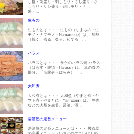
し盛・刺盛り・刺しもり・さし盛り・さ
しもり・サシ盛り・刺しモリ・さし
盛・...
生もの
生ものとは・・・ 生もの（なまもの・生
モノ・ナマモノ・Namamono）は、 加熱
（焼く、煮る、炙る、茹でる、...
ハラス
ハラスとは・・・ サケのハラス焼 ハラス
（はらす・腹須・Harasu）は、 魚の腹の
部分。「※腹身（はらみ）」...
大和煮
大和煮とは・・・ 大和煮（やまと煮・ヤ
マト煮・やまとに・Yamatoni）は、 牛肉
などの肉類を生姜、醤油、酒...
居酒屋の定番メニュー
居酒屋の定番メニューとは・・・ 居酒屋
の定番メニュー（いざかやのていばんめ