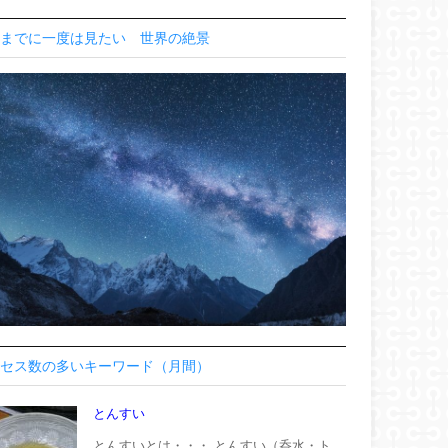
までに一度は見たい 世界の絶景
セス数の多いキーワード（月間）
とんすい
とんすいとは・・・ とんすい（呑水・ト