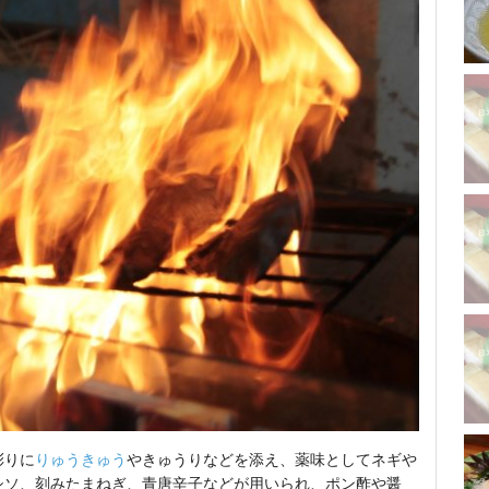
彩りに
りゅうきゅう
やきゅうりなどを添え、薬味としてネギや
シソ、刻みたまねぎ、青唐辛子などが用いられ、ポン酢や醤