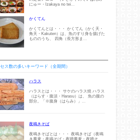
にゅー・Izakaya no tei...
かくてん
かくてんとは・・・ かくてん（かく天・
角天・Kakuten）は、魚のすり身を揚げた
もののうち、 四角（長方形ま...
セス数の多いキーワード（全期間）
ハラス
ハラスとは・・・ サケのハラス焼 ハラス
（はらす・腹須・Harasu）は、 魚の腹の
部分。「※腹身（はらみ）」...
夜鳴きそば
夜鳴きそばとは・・・ 夜鳴きそば（夜鳴
き蕎麦・夜鳴そば・夜啼蕎麦・夜啼そ