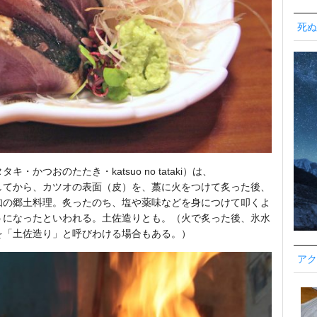
死ぬ
つおのたたき・katsuo no tataki）は、
してから、カツオの表面（皮）を、藁に火をつけて炙った後、
知の郷土料理。炙ったのち、塩や薬味などを身につけて叩くよ
うになったといわれる。土佐造りとも。（火で炙った後、氷水
を「土佐造り」と呼びわける場合もある。）
アク