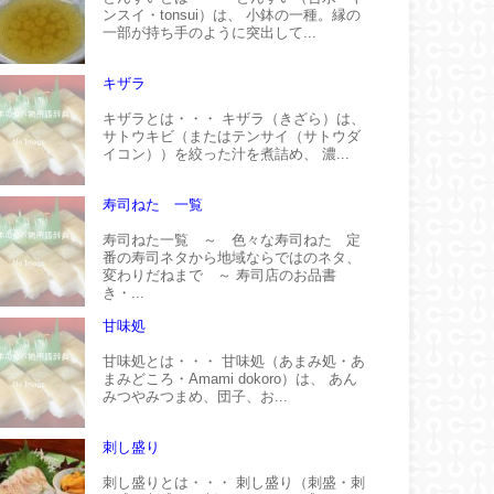
ンスイ・tonsui）は、 小鉢の一種。縁の
一部が持ち手のように突出して...
キザラ
キザラとは・・・ キザラ（きざら）は、
サトウキビ（またはテンサイ（サトウダ
イコン））を絞った汁を煮詰め、 濃...
寿司ねた 一覧
寿司ねた一覧 ～ 色々な寿司ねた 定
番の寿司ネタから地域ならではのネタ、
変わりだねまで ～ 寿司店のお品書
き・...
甘味処
甘味処とは・・・ 甘味処（あまみ処・あ
まみどころ・Amami dokoro）は、 あん
みつやみつまめ、団子、お...
刺し盛り
刺し盛りとは・・・ 刺し盛り（刺盛・刺