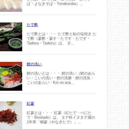
ば・よなきそば・Yonakisoba）...
たで酢
たで酢とは・・・ たで酢と鮎の塩焼き た
で酢（蓼酢・蓼す・たです・たでず・
Tadesu・Tadezu）は、 タ...
鯉の洗い
鯉の洗いとは・・・ 鯉の洗い（鯉のあら
い・こいの洗い・鯉の洗膾・鯉の洗魚・
こいのあらい・Koi no arai...
紅蓼
紅蓼とは・・・ 紅蓼（紅たで・べにた
で・Benitade）は、 タデ科イヌタデ属の
1年草「柳蓼（やなぎたで）」...