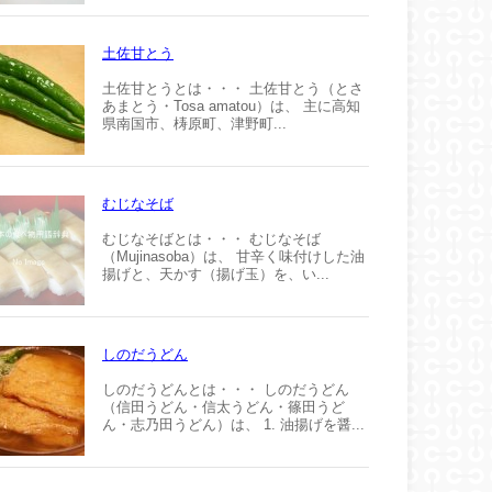
土佐甘とう
土佐甘とうとは・・・ 土佐甘とう（とさ
あまとう・Tosa amatou）は、 主に高知
県南国市、梼原町、津野町...
むじなそば
むじなそばとは・・・ むじなそば
（Mujinasoba）は、 甘辛く味付けした油
揚げと、天かす（揚げ玉）を、い...
しのだうどん
しのだうどんとは・・・ しのだうどん
（信田うどん・信太うどん・篠田うど
ん・志乃田うどん）は、 1. 油揚げを醤...