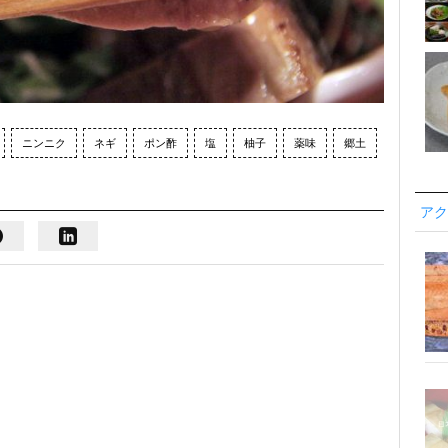
ニンニク
ネギ
ポン酢
塩
柚子
薬味
郷土
アク