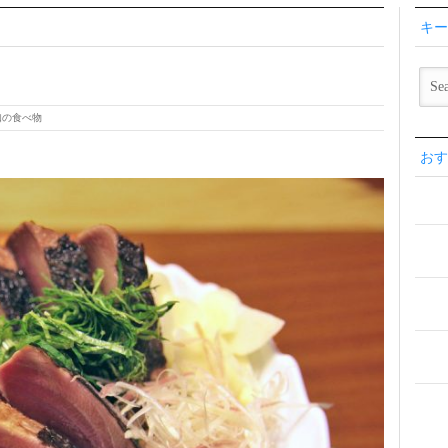
キー
知の食べ物
おす