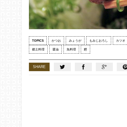
TOPICS
かつお
みょうが
もみじおろし
カツオ
郷土料理
醤油
魚料理
鰹
SHARE