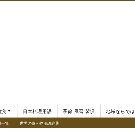
種別
日本料理用語
季節 風習 習慣
地域ならでは
語一覧
世界の食べ物用語辞典