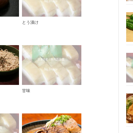
とう漬け
甘味