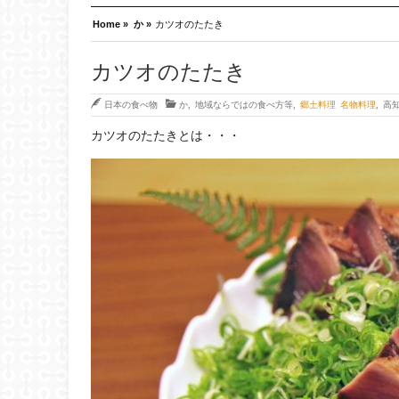
Home »
か »
カツオのたたき
カツオのたたき
日本の食べ物
か
,
地域ならではの食べ方等
,
郷土料理 名物料理
,
高
カツオのたたきとは・・・