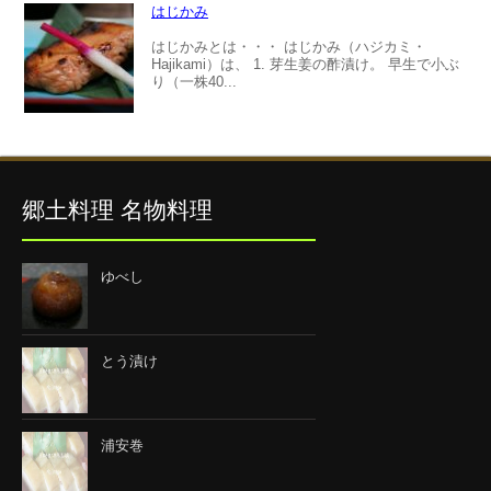
はじかみ
はじかみとは・・・ はじかみ（ハジカミ・
Hajikami）は、 1. 芽生姜の酢漬け。 早生で小ぶ
り（一株40...
郷土料理 名物料理
ゆべし
とう漬け
浦安巻