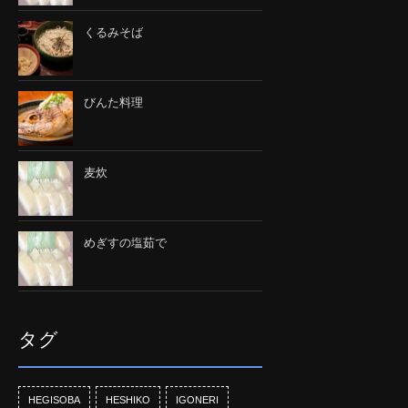
くるみそば
びんた料理
麦炊
めぎすの塩茹で
タグ
HEGISOBA
HESHIKO
IGONERI