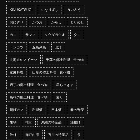
KINUKATSUGI
いなりずし
ういろう
おにぎり
かつお
からし
とりめし
カニ
サンマ
ソウダガツオ
タコ
トンカツ
五島列島
出汁
北海道のスイーツ
千葉の郷土料理 食べ物
家庭料理
山形の郷土料理 食べ物
岩手の郷土料理 食べ物
島らっきょ
島根の郷土料理 食べ物
彩り
揚げカマ
料理酒
日本酒
春の野菜
果物
椎茸
沖縄の特産品
油揚げ
渋柿
瀬戸内海
石川の特産品
祭