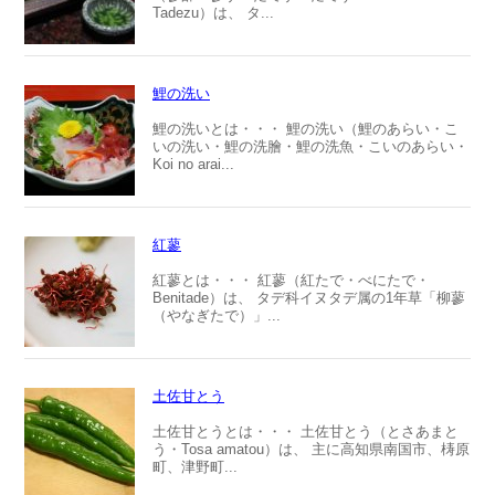
Tadezu）は、 タ...
鯉の洗い
鯉の洗いとは・・・ 鯉の洗い（鯉のあらい・こ
いの洗い・鯉の洗膾・鯉の洗魚・こいのあらい・
Koi no arai...
紅蓼
紅蓼とは・・・ 紅蓼（紅たで・べにたで・
Benitade）は、 タデ科イヌタデ属の1年草「柳蓼
（やなぎたで）」...
土佐甘とう
土佐甘とうとは・・・ 土佐甘とう（とさあまと
う・Tosa amatou）は、 主に高知県南国市、梼原
町、津野町...