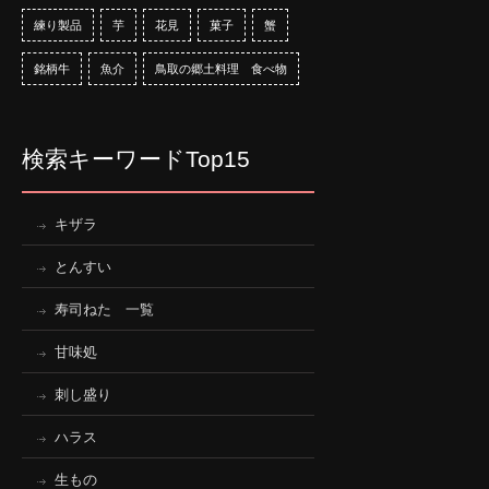
練り製品
芋
花見
菓子
蟹
銘柄牛
魚介
鳥取の郷土料理 食べ物
検索キーワードTop15
キザラ
とんすい
寿司ねた 一覧
甘味処
刺し盛り
ハラス
生もの