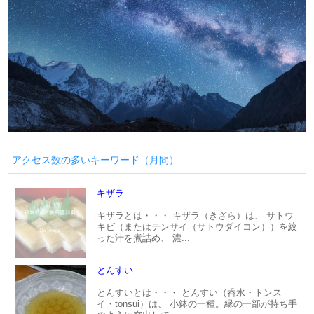
アクセス数の多いキーワード（月間）
キザラ
キザラとは・・・ キザラ（きざら）は、 サトウ
キビ（またはテンサイ（サトウダイコン））を絞
った汁を煮詰め、 濃...
とんすい
とんすいとは・・・ とんすい（呑水・トンス
イ・tonsui）は、 小鉢の一種。縁の一部が持ち手