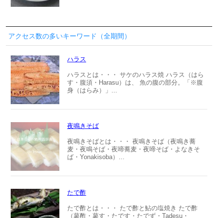
アクセス数の多いキーワード（全期間）
ハラス
ハラスとは・・・ サケのハラス焼 ハラス（はら
す・腹須・Harasu）は、 魚の腹の部分。「※腹
身（はらみ）」...
夜鳴きそば
夜鳴きそばとは・・・ 夜鳴きそば（夜鳴き蕎
麦・夜鳴そば・夜啼蕎麦・夜啼そば・よなきそ
ば・Yonakisoba）...
たで酢
たで酢とは・・・ たで酢と鮎の塩焼き たで酢
（蓼酢・蓼す・たです・たでず・Tadesu・