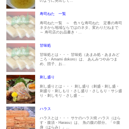
のように突出して...
寿司ねた 一覧
寿司ねた一覧 ～ 色々な寿司ねた 定番の寿司
ネタから地域ならではのネタ、変わりだねまで
～ 寿司店のお品書き・...
甘味処
甘味処とは・・・ 甘味処（あまみ処・あまみど
ころ・Amami dokoro）は、 あんみつやみつま
め、団子、お...
刺し盛り
刺し盛りとは・・・ 刺し盛り（刺盛・刺し盛・
刺盛り・刺しもり・さし盛り・さしもり・サシ盛
り・刺しモリ・さし盛・...
ハラス
ハラスとは・・・ サケのハラス焼 ハラス（はら
す・腹須・Harasu）は、 魚の腹の部分。「※腹
身（はらみ）」...