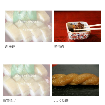
新海苔
時雨煮
白雪揚げ
しょうゆ餅