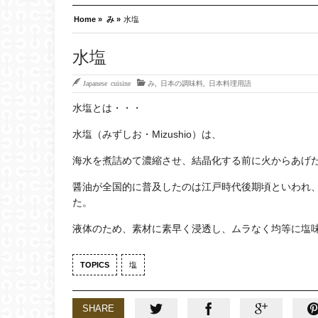
Home »
み »
水塩
水塩
Japanese cuisine
み
,
日本の調味料
,
日本料理用語
水塩とは・・・
水塩（みずしお・Mizushio）は、
海水を煮詰めて濃縮させ、結晶化する前に火からあげ
醤油が全国的に普及したのは江戸時代後期頃といわれ
た。
液体のため、素材に素早く浸透し、ムラなく均等に塩
TOPICS
塩
SHARE