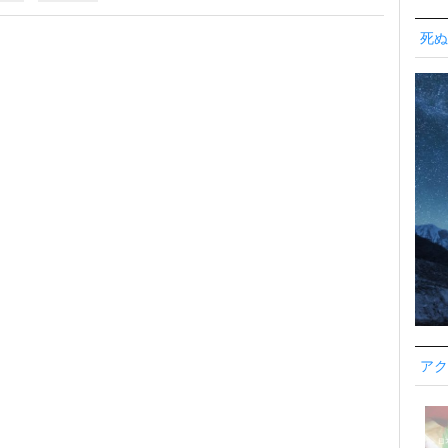
死ぬ
アク