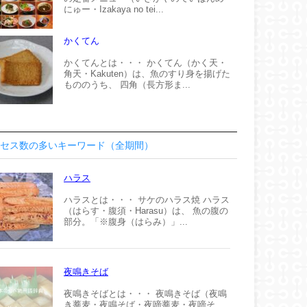
にゅー・Izakaya no tei...
かくてん
かくてんとは・・・ かくてん（かく天・
角天・Kakuten）は、魚のすり身を揚げた
もののうち、 四角（長方形ま...
セス数の多いキーワード（全期間）
ハラス
ハラスとは・・・ サケのハラス焼 ハラス
（はらす・腹須・Harasu）は、 魚の腹の
部分。「※腹身（はらみ）」...
夜鳴きそば
夜鳴きそばとは・・・ 夜鳴きそば（夜鳴
き蕎麦・夜鳴そば・夜啼蕎麦・夜啼そ