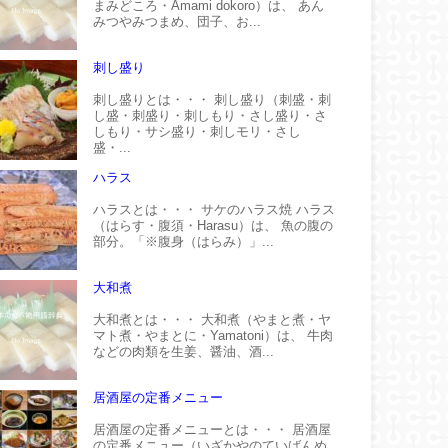
まみどころ・Amami dokoro）は、 あん
みつやみつまめ、団子、お...
刺し盛り
刺し盛りとは・・・ 刺し盛り（刺盛・刺
し盛・刺盛り・刺しもり・さし盛り・さ
しもり・サシ盛り・刺しモリ・さし
盛・...
ハラス
ハラスとは・・・ サケのハラス焼 ハラス
（はらす・腹須・Harasu）は、 魚の腹の
部分。「※腹身（はらみ）」...
大和煮
大和煮とは・・・ 大和煮（やまと煮・ヤ
マト煮・やまとに・Yamatoni）は、 牛肉
などの肉類を生姜、醤油、酒...
居酒屋の定番メニュー
居酒屋の定番メニューとは・・・ 居酒屋
の定番メニュー（いざかやのていばんめ