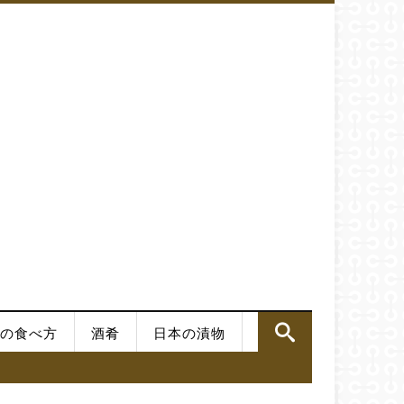
の食べ方
酒肴
日本の漬物