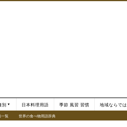
種別
日本料理用語
季節 風習 習慣
地域ならでは
語一覧
世界の食べ物用語辞典