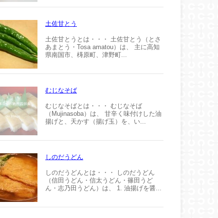
土佐甘とう
土佐甘とうとは・・・ 土佐甘とう（とさ
あまとう・Tosa amatou）は、 主に高知
県南国市、梼原町、津野町...
むじなそば
むじなそばとは・・・ むじなそば
（Mujinasoba）は、 甘辛く味付けした油
揚げと、天かす（揚げ玉）を、い...
しのだうどん
しのだうどんとは・・・ しのだうどん
（信田うどん・信太うどん・篠田うど
ん・志乃田うどん）は、 1. 油揚げを醤...