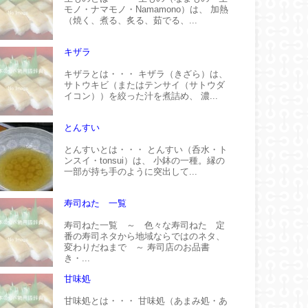
モノ・ナマモノ・Namamono）は、 加熱
（焼く、煮る、炙る、茹でる、...
キザラ
キザラとは・・・ キザラ（きざら）は、
サトウキビ（またはテンサイ（サトウダ
イコン））を絞った汁を煮詰め、 濃...
とんすい
とんすいとは・・・ とんすい（呑水・ト
ンスイ・tonsui）は、 小鉢の一種。縁の
一部が持ち手のように突出して...
寿司ねた 一覧
寿司ねた一覧 ～ 色々な寿司ねた 定
番の寿司ネタから地域ならではのネタ、
変わりだねまで ～ 寿司店のお品書
き・...
甘味処
甘味処とは・・・ 甘味処（あまみ処・あ