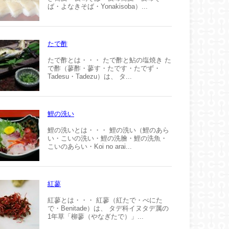
ば・よなきそば・Yonakisoba）...
たで酢
たで酢とは・・・ たで酢と鮎の塩焼き た
で酢（蓼酢・蓼す・たです・たでず・
Tadesu・Tadezu）は、 タ...
鯉の洗い
鯉の洗いとは・・・ 鯉の洗い（鯉のあら
い・こいの洗い・鯉の洗膾・鯉の洗魚・
こいのあらい・Koi no arai...
紅蓼
紅蓼とは・・・ 紅蓼（紅たで・べにた
で・Benitade）は、 タデ科イヌタデ属の
1年草「柳蓼（やなぎたで）」...