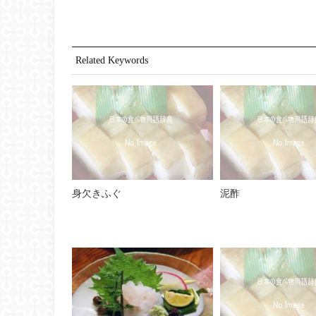
Related Keywords
身欠きふぐ
泥酢