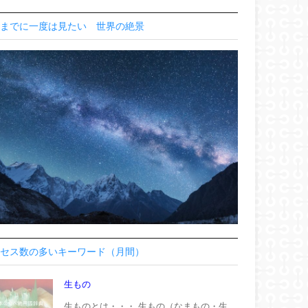
までに一度は見たい 世界の絶景
セス数の多いキーワード（月間）
生もの
生ものとは・・・ 生もの（なまもの・生