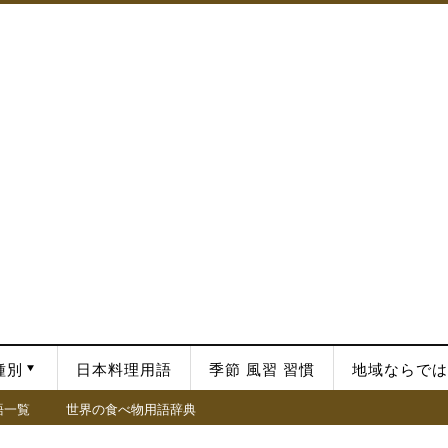
種別
日本料理用語
季節 風習 習慣
地域ならでは
語一覧
世界の食べ物用語辞典