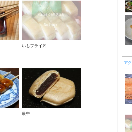
いもフライ丼
アク
最中