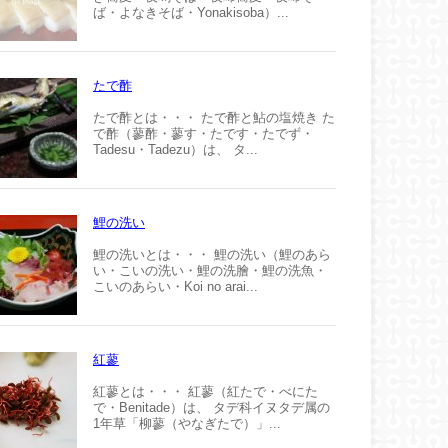
ば・よなきそば・Yonakisoba）...
たで酢
たで酢とは・・・ たで酢と鮎の塩焼き た
で酢（蓼酢・蓼す・たです・たでず・
Tadesu・Tadezu）は、 タ...
鯉の洗い
鯉の洗いとは・・・ 鯉の洗い（鯉のあら
い・こいの洗い・鯉の洗膾・鯉の洗魚・
こいのあらい・Koi no arai...
紅蓼
紅蓼とは・・・ 紅蓼（紅たで・べにた
で・Benitade）は、 タデ科イヌタデ属の
1年草「柳蓼（やなぎたで）」...