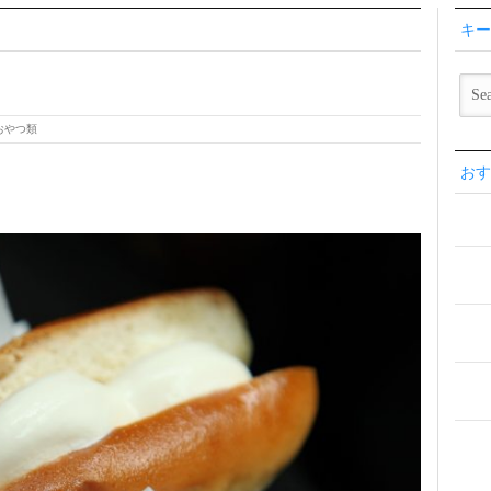
キー
おやつ類
おす