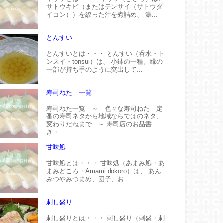
サトウキビ（またはテンサイ（サトウダ
イコン））を絞った汁を煮詰め、 濃...
とんすい
とんすいとは・・・ とんすい（呑水・ト
ンスイ・tonsui）は、 小鉢の一種。縁の
一部が持ち手のように突出して...
寿司ねた 一覧
寿司ねた一覧 ～ 色々な寿司ねた 定
番の寿司ネタから地域ならではのネタ、
変わりだねまで ～ 寿司店のお品書
き・...
甘味処
甘味処とは・・・ 甘味処（あまみ処・あ
まみどころ・Amami dokoro）は、 あん
みつやみつまめ、団子、お...
刺し盛り
刺し盛りとは・・・ 刺し盛り（刺盛・刺