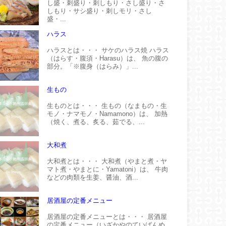
し盛・刺盛り・刺しもり・さし盛り・さ
しもり・サシ盛り・刺しモリ・さし
盛・...
ハラス
ハラスとは・・・ サケのハラス焼 ハラス
（はらす・腹須・Harasu）は、 魚の腹の
部分。「※腹身（はらみ）」...
生もの
生ものとは・・・ 生もの（なまもの・生
モノ・ナマモノ・Namamono）は、 加熱
（焼く、煮る、炙る、茹でる、...
大和煮
大和煮とは・・・ 大和煮（やまと煮・ヤ
マト煮・やまとに・Yamatoni）は、 牛肉
などの肉類を生姜、醤油、酒...
居酒屋の定番メニュー
居酒屋の定番メニューとは・・・ 居酒屋
の定番メニュー（いざかやのていばんめ