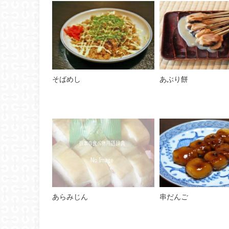
そばめし
あぶり餅
あらみじん
串だんご