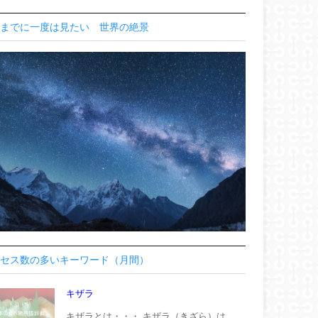
までに一度は見たい 世界の絶景
セス数の多いキーワード（月間）
キザラ
キザラとは・・・ キザラ（きざら）は、