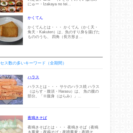
にゅー・Izakaya no tei...
かくてん
かくてんとは・・・ かくてん（かく天・
角天・Kakuten）は、魚のすり身を揚げた
もののうち、 四角（長方形ま...
セス数の多いキーワード（全期間）
ハラス
ハラスとは・・・ サケのハラス焼 ハラス
（はらす・腹須・Harasu）は、 魚の腹の
部分。「※腹身（はらみ）」...
夜鳴きそば
夜鳴きそばとは・・・ 夜鳴きそば（夜鳴
き蕎麦・夜鳴そば・夜啼蕎麦・夜啼そ