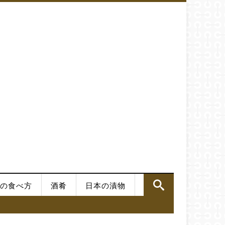
の食べ方
酒肴
日本の漬物