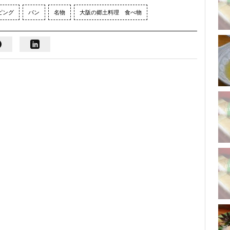
ピング
パン
名物
大阪の郷土料理 食べ物