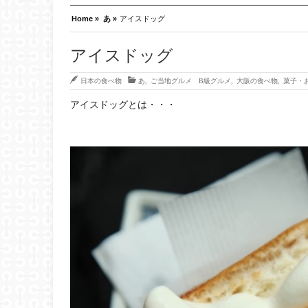
Home »
あ »
アイスドッグ
アイスドッグ
日本の食べ物
あ
,
ご当地グルメ B級グルメ
,
大阪の食べ物
,
菓子・
アイスドッグとは・・・