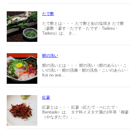
たで酢
たで酢とは・・・ たで酢と鮎の塩焼き たで酢
（蓼酢・蓼す・たです・たでず・Tadesu・
Tadezu）は、 タ...
鯉の洗い
鯉の洗いとは・・・ 鯉の洗い（鯉のあらい・こ
いの洗い・鯉の洗膾・鯉の洗魚・こいのあらい・
Koi no arai...
紅蓼
紅蓼とは・・・ 紅蓼（紅たで・べにたで・
Benitade）は、 タデ科イヌタデ属の1年草「柳蓼
（やなぎたで）」...