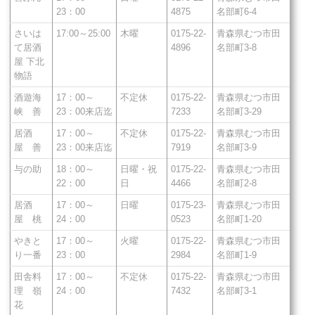
23：00
4875
名部町6-4
さいは
17:00～25:00
木曜
0175-22-
青森県むつ市田
て居酒
4896
名部町3-8
屋 下北
物語
酒遊海
17：00～
不定休
0175-22-
青森県むつ市田
峡 善
23：00来店迄
7233
名部町3-29
居酒
17：00～
不定休
0175-22-
青森県むつ市田
屋 善
23：00来店迄
7919
名部町3-9
与の助
18：00～
日曜・祝
0175-22-
青森県むつ市田
22：00
日
4466
名部町2-8
居酒
17：00～
日曜
0175-23-
青森県むつ市田
屋 桃
24：00
0523
名部町1-20
やきと
17：00～
火曜
0175-22-
青森県むつ市田
り一番
23：00
2984
名部町1-9
田舎料
17：00～
不定休
0175-22-
青森県むつ市田
理 嶺
24：00
7432
名部町3-1
花