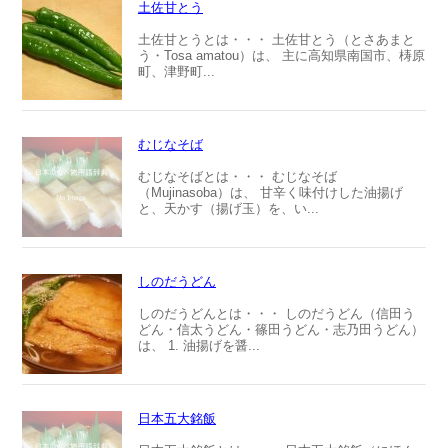
土佐甘とう
土佐甘とうとは・・・ 土佐甘とう（とさあまと
う・Tosa amatou）は、 主に高知県南国市、梼原
町、津野町...
むじなそば
むじなそばとは・・・ むじなそば
（Mujinasoba）は、 甘辛く味付けした油揚げ
と、天かす（揚げ玉）を、い...
しのだうどん
しのだうどんとは・・・ しのだうどん（信田う
どん・信太うどん・篠田うどん・志乃田うどん）
は、 1. 油揚げを醤...
日本五大銘飯