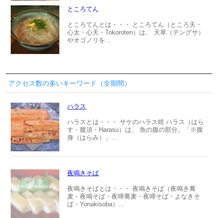
ところてん
ところてんとは・・・ ところてん（ところ天・
心太・心天・Tokoroten）は、 天草（テングサ）
やオゴノリを...
アクセス数の多いキーワード（全期間）
ハラス
ハラスとは・・・ サケのハラス焼 ハラス（はら
す・腹須・Harasu）は、 魚の腹の部分。「※腹
身（はらみ）」...
夜鳴きそば
夜鳴きそばとは・・・ 夜鳴きそば（夜鳴き蕎
麦・夜鳴そば・夜啼蕎麦・夜啼そば・よなきそ
ば・Yonakisoba）...