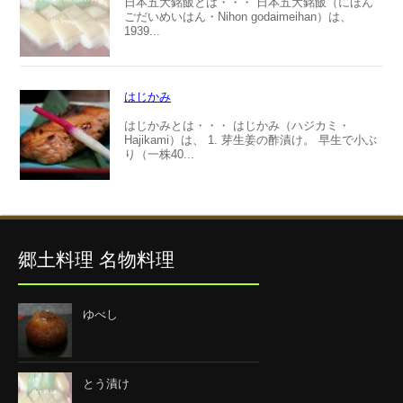
日本五大銘飯とは・・・ 日本五大銘飯（にほん
ごだいめいはん・Nihon godaimeihan）は、
1939...
はじかみ
はじかみとは・・・ はじかみ（ハジカミ・
Hajikami）は、 1. 芽生姜の酢漬け。 早生で小ぶ
り（一株40...
郷土料理 名物料理
ゆべし
とう漬け