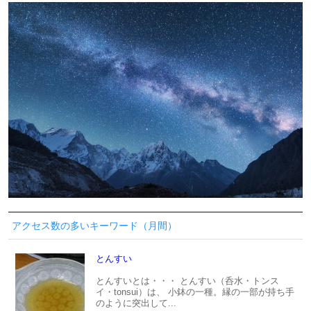
アクセス数の多いキーワード（月間）
とんすい
とんすいとは・・・ とんすい（呑水・トンス
イ・tonsui）は、 小鉢の一種。縁の一部が持ち手
のように突出して...