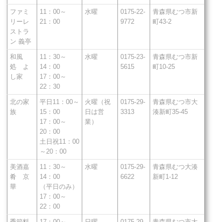
ファミ
11：00～
水曜
0175-22-
青森県むつ市新
リーレ
21：00
9772
町43-2
ストラ
ン 義亭
和風
11：30～
水曜
0175-23-
青森県むつ市新
処 よ
14：00
5615
町10-25
し家
17：00～
22：30
北の家
平日11：00～
火曜（祝
0175-29-
青森県むつ市大
族
15：00
日は営
3313
湊新町35-45
17：00～
業）
20：00
土日祝11：00
～20：00
美酒嘉
11：30～
水曜
0175-29-
青森県むつ大湊
肴 京
14：00
6622
新町1-12
華
（平日のみ）
17：00～
22：00
季節料
17：00～
日曜
0175-29-
青森県むつ市大