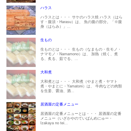
ハラス
ハラスとは・・・ サケのハラス焼 ハラス（はら
す・腹須・Harasu）は、 魚の腹の部分。「※腹
身（はらみ）」...
生もの
生ものとは・・・ 生もの（なまもの・生モノ・
ナマモノ・Namamono）は、 加熱（焼く、煮
る、炙る、茹でる、...
大和煮
大和煮とは・・・ 大和煮（やまと煮・ヤマト
煮・やまとに・Yamatoni）は、 牛肉などの肉類
を生姜、醤油、酒...
居酒屋の定番メニュー
居酒屋の定番メニューとは・・・ 居酒屋の定番
メニュー（いざかやのていばんめにゅー・
Izakaya no tei...