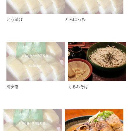
とう漬け
とろぼっち
浦安巻
くるみそば