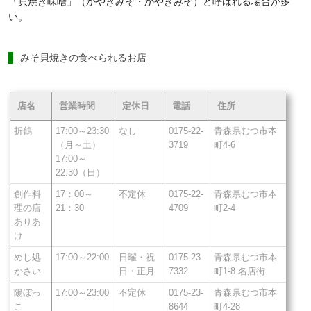
「貝焼き味噌」（かやきみそ・かやぎみそ）と呼ばれる場合が多
い。
みそ貝焼きの食べられるお店
店名
営業時間
定休日
電話
住所
折鶴
17:00～23:30
なし
0175-22-
青森県むつ市本
（月～土）
3719
町4-6
17:00～
22:30（日）
創作料
17：00～
不定休
0175-22-
青森県むつ市本
理の店
21：30
4709
町2-4
ありあ
け
めし処
17:00～22:00
日曜・祝
0175-23-
青森県むつ市本
かさい
日・正月
7332
町1-8 名店街
陽ぼっ
17:00～23:00
不定休
0175-23-
青森県むつ市本
こ
8644
町4-28