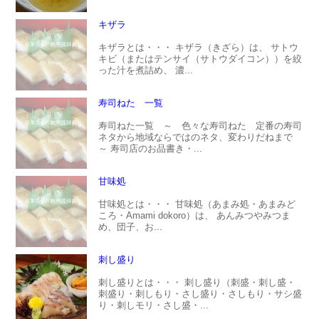
キザラ
キザラとは・・・ キザラ（きざら）は、 サトウ
キビ（またはテンサイ（サトウダイコン））を絞
った汁を煮詰め、 濃...
寿司ねた 一覧
寿司ねた一覧 ～ 色々な寿司ねた 定番の寿司
ネタから地域ならではのネタ、変わりだねまで
～ 寿司店のお品書き・...
甘味処
甘味処とは・・・ 甘味処（あまみ処・あまみど
ころ・Amami dokoro）は、 あんみつやみつま
め、団子、お...
刺し盛り
刺し盛りとは・・・ 刺し盛り（刺盛・刺し盛・
刺盛り・刺しもり・さし盛り・さしもり・サシ盛
り・刺しモリ・さし盛・...