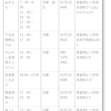
あすな
7：00～9：
日曜・祝
0175-22-
青森県むつ市田
ろ
00
日
8445
名部町2-7 はね
11：30～
やホテル2Ｆ
14：00
17：00～
21：00
下北名
11：00～
月曜
0175-22-
青森県むつ市田
物樺山
17：00
0610
名部字南糀山19-
そば
1
ホルモ
10：00～
月曜
090-
青森県むつ市田
ン居酒
25：00
1375-
名部町1-8
屋さと
3902
ちゃん
居酒屋
18:00～23:00
日曜
0175-22-
青森県むつ市田
くるま
9288
名部町2-17
ざ
蕎麦酒
17：00～
日曜
0175-22-
青森県むつ市田
肴かも
23：00
9230
名部町2-3
川
喜ぶん
17：00～
日曜
0175-22-
青森県むつ市田