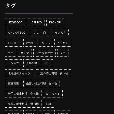
タグ
HEGISOBA
HESHIKO
IGONERI
KINUKATSUGI
いなりずし
ういろう
おにぎり
かつお
からし
とりめし
カニ
サンマ
ソウダガツオ
タコ
トンカツ
五島列島
出汁
北海道のスイーツ
千葉の郷土料理 食べ物
家庭料理
山形の郷土料理 食べ物
岩手の郷土料理 食べ物
島らっきょ
島根の郷土料理 食べ物
彩り