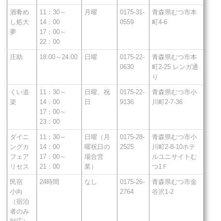
酒肴め
11：30～
月曜
0175-31-
青森県むつ市本
し処大
14：00
0559
町4-6
夢
17：00～
22：00
庄助
18:00～24:00
日曜
0175-22-
青森県むつ市本
0630
町2-25 レンガ通
り
くい道
11：30～
日曜、祝
0175-22-
青森県むつ市小
楽
14：00
日
9136
川町2-7-36
17：00～
23：00
ダイニ
11：30～
日曜（月
0175-28-
青森県むつ市小
ングカ
14：00
曜祝日の
2525
川町2-8-10ホテ
フェア
17：00～
場合営
ルユニサイトむ
リセス
21：00
業）
つ1Ｆ
民宿
24時間
なし
0175-26-
青森県むつ市金
小向
2764
谷沢1-2
（宿泊
者のみ