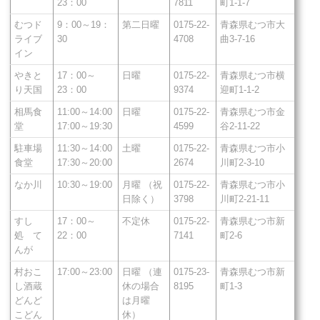
23：00
7811
町1-1-7
むつド
9：00～19：
第二日曜
0175-22-
青森県むつ市大
ライブ
30
4708
曲3-7-16
イン
やきと
17：00～
日曜
0175-22-
青森県むつ市横
り天国
23：00
9374
迎町1-1-2
相馬食
11:00～14:00
日曜
0175-22-
青森県むつ市金
堂
17:00～19:30
4599
谷2-11-22
駐車場
11:30～14:00
土曜
0175-22-
青森県むつ市小
食堂
17:30～20:00
2674
川町2-3-10
なか川
10:30～19:00
月曜 （祝
0175-22-
青森県むつ市小
日除く）
3798
川町2-21-11
すし
17：00～
不定休
0175-22-
青森県むつ市新
処 て
22：00
7141
町2-6
んが
村おこ
17:00～23:00
日曜 （連
0175-23-
青森県むつ市新
し酒蔵
休の場合
8195
町1-3
どんど
は月曜
こどん
休）