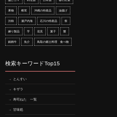
揚げカマ
料理酒
日本酒
春の野菜
果物
椎茸
沖縄の特産品
油揚げ
渋柿
瀬戸内海
石川の特産品
祭
練り製品
芋
花見
菓子
蟹
銘柄牛
魚介
鳥取の郷土料理 食べ物
検索キーワードTop15
とんすい
キザラ
寿司ねた 一覧
甘味処