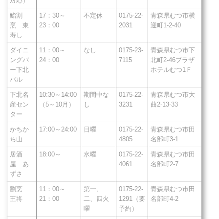
対応）
鮨割
17：30～
不定休
0175-22-
青森県むつ市横
烹 東
23：00
2031
迎町1-2-40
寿し
ダイニ
11：00～
なし
0175-23-
青森県むつ市下
ングバ
24：00
7115
北町2-46プラザ
ー下北
ホテルむつ1Ｆ
バル
下北名
10:30～14:00
期間中な
0175-22-
青森県むつ市大
産セン
（5～10月）
し
3231
曲2-13-33
ター
かちか
17:00～24:00
日曜
0175-22-
青森県むつ市田
ち山
4805
名部町3-1
居酒
18:00～
水曜
0175-22-
青森県むつ市田
屋 あ
4061
名部町2-7
ずさ
割烹
11：00～
第一、
0175-22-
青森県むつ市田
王将
21：00
二、四火
1291（要
名部町4-2
曜
予約）