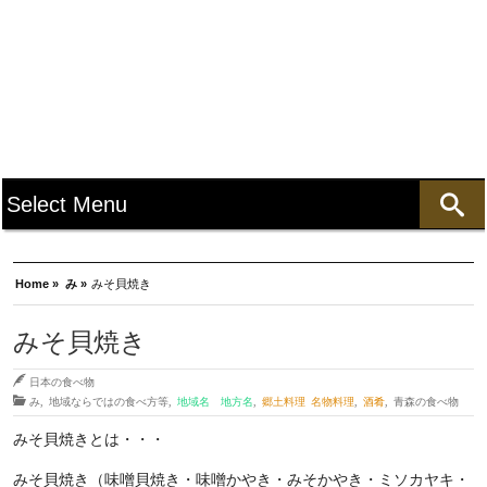
Home »
み »
みそ貝焼き
みそ貝焼き
日本の食べ物
み
,
地域ならではの食べ方等
,
地域名 地方名
,
郷土料理 名物料理
,
酒肴
,
青森の食べ物
みそ貝焼きとは・・・
みそ貝焼き（味噌貝焼き・味噌かやき・みそかやき・ミソカヤキ・