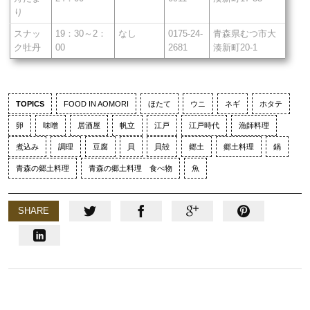
り
スナッ
19：30～2：
なし
0175-24-
青森県むつ市大
ク牡丹
00
2681
湊新町20-1
TOPICS
FOOD IN AOMORI
ほたて
ウニ
ネギ
ホタテ
卵
味噌
居酒屋
帆立
江戸
江戸時代
漁師料理
煮込み
調理
豆腐
貝
貝殻
郷土
郷土料理
鍋
青森の郷土料理
青森の郷土料理 食べ物
魚
SHARE