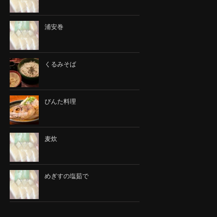
浦安巻
くるみそば
びんた料理
麦炊
めぎすの塩茹で