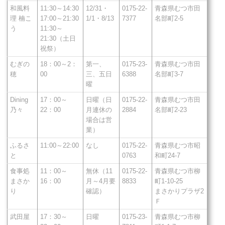
和風料
11:30～14:30
12/31・
0175-22-
青森県むつ市田
理 楠こ
17:00～21:30
1/1・8/13
7377
名部町2-5
う
11:30～
21:30（土日
祝祭）
むぎの
18：00～2：
第一、
0175-23-
青森県むつ市田
穂
00
三、五日
6388
名部町3-7
曜
Dining
17：00～
日曜（日
0175-22-
青森県むつ市田
乃々
22：00
月連休の
2884
名部町2-23
場合は営
業）
ふるさ
11:00～22:00
なし
0175-22-
青森県むつ市昭
と
0763
和町24-7
食事処
11：00～
無休（11
0175-22-
青森県むつ市柳
まさか
16：00
月～4月要
8833
町1-10-25
り
確認）
まさかりプラザ2
Ｆ
武田屋
17：30～
日曜
0175-23-
青森県むつ市柳