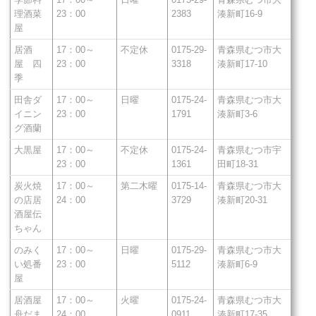
理酒菜
23：00
2383
湊新町16-9
屋
居酒
17：00～
不定休
0175-29-
青森県むつ市大
屋 四
23：00
3318
湊新町17-10
季
田舎ダ
17：00～
日曜
0175-24-
青森県むつ市大
イニン
23：00
1791
湊新町3-6
グ酒蘭
大黒屋
17：00～
不定休
0175-24-
青森県むつ市宇
23：00
1361
田町18-31
炭火焼
17：00～
第二木曜
0175-14-
青森県むつ市大
の店居
24：00
3729
湊新町20-31
酒屋伝
ちゃん
のみく
17：00～
日曜
0175-29-
青森県むつ市大
い処番
23：00
5112
湊新町6-9
屋
居酒屋
17：00～
火曜
0175-24-
青森県むつ市大
舟だま
24：00
0911
湊新町17-35