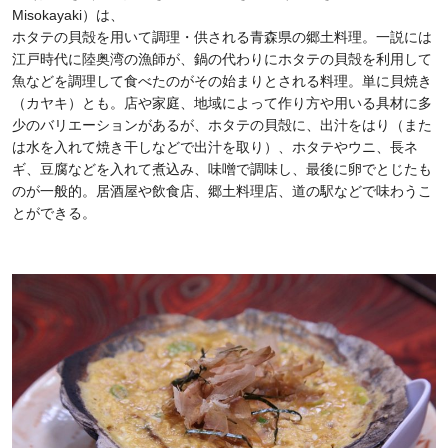
Misokayaki）は、
ホタテの貝殻を用いて調理・供される青森県の郷土料理。一説には
江戸時代に陸奥湾の漁師が、鍋の代わりにホタテの貝殻を利用して
魚などを調理して食べたのがその始まりとされる料理。単に貝焼き
（カヤキ）とも。店や家庭、地域によって作り方や用いる具材に多
少のバリエーションがあるが、ホタテの貝殻に、出汁をはり（また
は水を入れて焼き干しなどで出汁を取り）、ホタテやウニ、長ネ
ギ、豆腐などを入れて煮込み、味噌で調味し、最後に卵でとじたも
のが一般的。居酒屋や飲食店、郷土料理店、道の駅などで味わうこ
とができる。