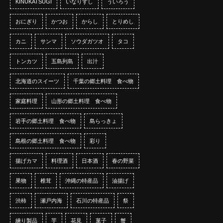
KINUKATSUGI
いなりずし
ういろう
おにぎり
かつお
からし
とりめし
カニ
サンマ
ソウダガツオ
タコ
トンカツ
五島列島
出汁
北海道のスイーツ
千葉の郷土料理 食べ物
家庭料理
山形の郷土料理 食べ物
岩手の郷土料理 食べ物
島らっきょ
島根の郷土料理 食べ物
彩り
揚げカマ
料理酒
日本酒
春の野菜
果物
椎茸
沖縄の特産品
油揚げ
渋柿
瀬戸内海
石川の特産品
祭
練り製品
芋
花見
菓子
蟹