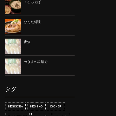
くるみそば
びんた料理
麦炊
めぎすの塩茹で
タグ
HEGISOBA
HESHIKO
IGONERI