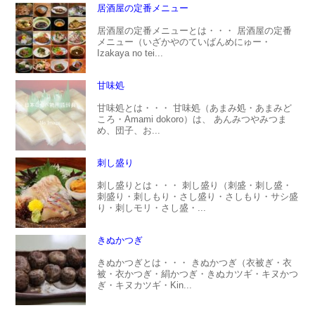
居酒屋の定番メニュー
居酒屋の定番メニューとは・・・ 居酒屋の定番
メニュー（いざかやのていばんめにゅー・
Izakaya no tei...
甘味処
甘味処とは・・・ 甘味処（あまみ処・あまみど
ころ・Amami dokoro）は、 あんみつやみつま
め、団子、お...
刺し盛り
刺し盛りとは・・・ 刺し盛り（刺盛・刺し盛・
刺盛り・刺しもり・さし盛り・さしもり・サシ盛
り・刺しモリ・さし盛・...
きぬかつぎ
きぬかつぎとは・・・ きぬかつぎ（衣被ぎ・衣
被・衣かつぎ・絹かつぎ・きぬカツギ・キヌかつ
ぎ・キヌカツギ・Kin...