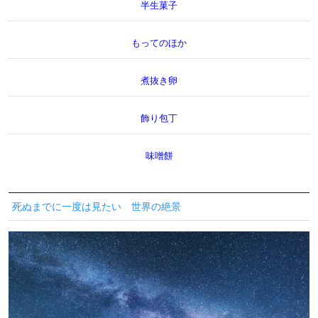
半生菓子
もってのほか
煮抜き卵
飾り包丁
味噌餅
死ぬまでに一度は見たい 世界の絶景