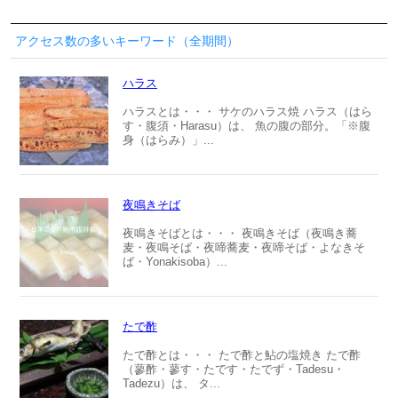
アクセス数の多いキーワード（全期間）
ハラス
ハラスとは・・・ サケのハラス焼 ハラス（はら
す・腹須・Harasu）は、 魚の腹の部分。「※腹
身（はらみ）」...
夜鳴きそば
夜鳴きそばとは・・・ 夜鳴きそば（夜鳴き蕎
麦・夜鳴そば・夜啼蕎麦・夜啼そば・よなきそ
ば・Yonakisoba）...
たで酢
たで酢とは・・・ たで酢と鮎の塩焼き たで酢
（蓼酢・蓼す・たです・たでず・Tadesu・
Tadezu）は、 タ...