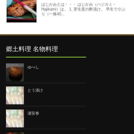
はじかみとは・・・ はじかみ（ハジカミ・
Hajikami）は、 1. 芽生姜の酢漬け。 早生で小ぶ
り（一株40...
郷土料理 名物料理
ゆべし
とう漬け
浦安巻