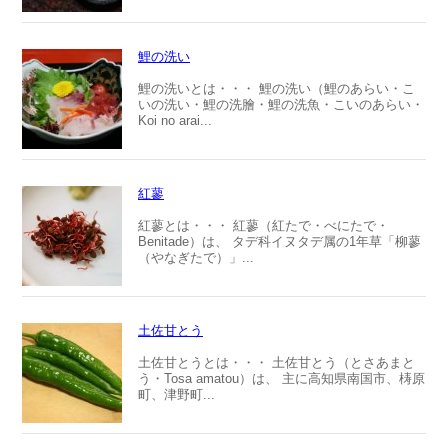
鯉の洗い
鯉の洗いとは・・・ 鯉の洗い（鯉のあらい・こ
いの洗い・鯉の洗膾・鯉の洗魚・こいのあらい・
Koi no arai...
紅蓼
紅蓼とは・・・ 紅蓼（紅たで・べにたで・
Benitade）は、 タデ科イヌタデ属の1年草「柳蓼
（やなぎたで）」...
土佐甘とう
土佐甘とうとは・・・ 土佐甘とう（とさあまと
う・Tosa amatou）は、 主に高知県南国市、梼原
町、津野町...