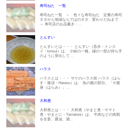
寿司ねた 一覧
寿司ねた一覧 ～ 色々な寿司ねた 定番の寿司
ネタから地域ならではのネタ、変わりだねまで
～ 寿司店のお品書き・...
とんすい
とんすいとは・・・ とんすい（呑水・トンス
イ・tonsui）は、 小鉢の一種。縁の一部が持ち手
のように突出して...
ハラス
ハラスとは・・・ サケのハラス焼 ハラス（はら
す・腹須・Harasu）は、 魚の腹の部分。「※腹
身（はらみ）」...
大和煮
大和煮とは・・・ 大和煮（やまと煮・ヤマト
煮・やまとに・Yamatoni）は、 牛肉などの肉類
を生姜、醤油、酒...