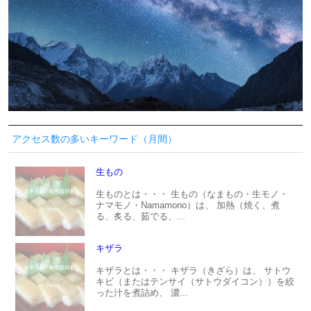
アクセス数の多いキーワード（月間）
生もの
生ものとは・・・ 生もの（なまもの・生モノ・
ナマモノ・Namamono）は、 加熱（焼く、煮
る、炙る、茹でる、...
キザラ
キザラとは・・・ キザラ（きざら）は、 サトウ
キビ（またはテンサイ（サトウダイコン））を絞
った汁を煮詰め、 濃...