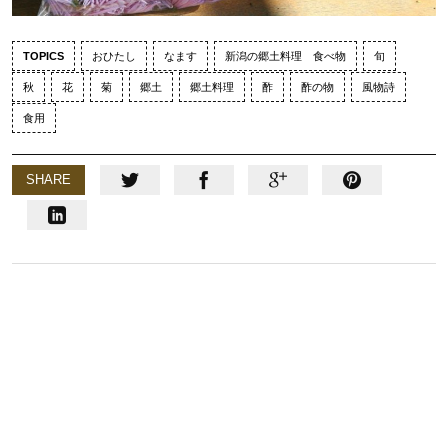
TOPICS
おひたし
なます
新潟の郷土料理 食べ物
旬
秋
花
菊
郷土
郷土料理
酢
酢の物
風物詩
食用
SHARE