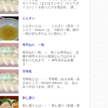
サトウキビ（またはテンサイ（サトウダ
イコン））を絞った汁を煮詰め、 濃...
とんすい
とんすいとは・・・ とんすい（呑水・ト
ンスイ・tonsui）は、 小鉢の一種。縁の
一部が持ち手のように突出して...
寿司ねた 一覧
寿司ねた一覧 ～ 色々な寿司ねた 定
番の寿司ネタから地域ならではのネタ、
変わりだねまで ～ 寿司店のお品書
き・...
甘味処
甘味処とは・・・ 甘味処（あまみ処・あ
まみどころ・Amami dokoro）は、 あん
みつやみつまめ、団子、お...
刺し盛り
刺し盛りとは・・・ 刺し盛り（刺盛・刺