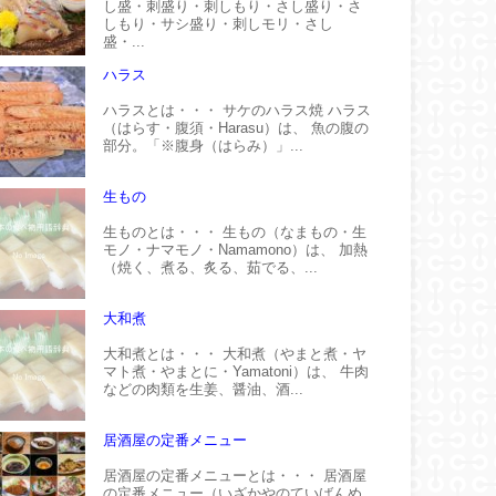
し盛・刺盛り・刺しもり・さし盛り・さ
しもり・サシ盛り・刺しモリ・さし
盛・...
ハラス
ハラスとは・・・ サケのハラス焼 ハラス
（はらす・腹須・Harasu）は、 魚の腹の
部分。「※腹身（はらみ）」...
生もの
生ものとは・・・ 生もの（なまもの・生
モノ・ナマモノ・Namamono）は、 加熱
（焼く、煮る、炙る、茹でる、...
大和煮
大和煮とは・・・ 大和煮（やまと煮・ヤ
マト煮・やまとに・Yamatoni）は、 牛肉
などの肉類を生姜、醤油、酒...
居酒屋の定番メニュー
居酒屋の定番メニューとは・・・ 居酒屋
の定番メニュー（いざかやのていばんめ