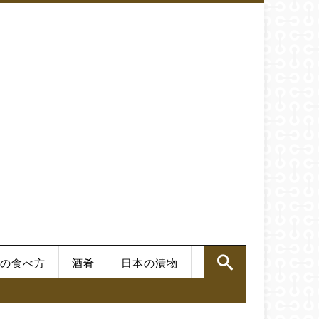
の食べ方
酒肴
日本の漬物