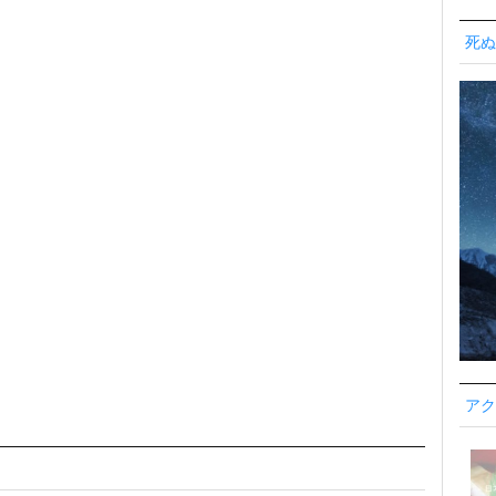
死ぬ
アク