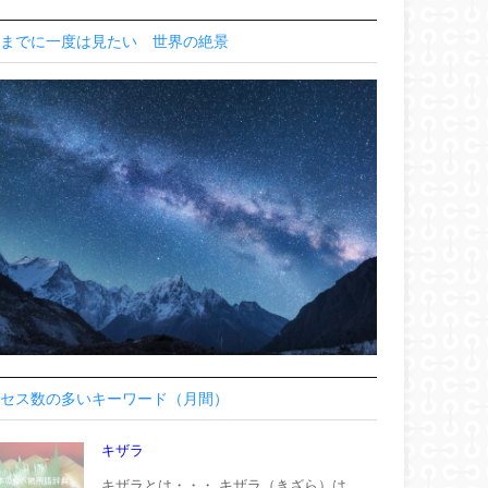
までに一度は見たい 世界の絶景
セス数の多いキーワード（月間）
キザラ
キザラとは・・・ キザラ（きざら）は、