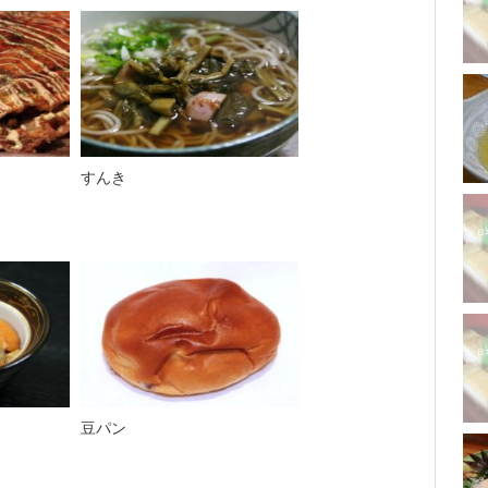
すんき
豆パン