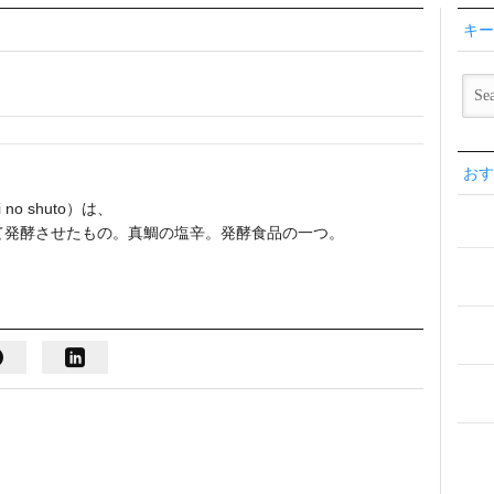
キー
おす
 shuto）は、
て発酵させたもの。真鯛の塩辛。発酵食品の一つ。