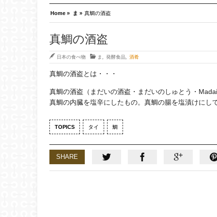
Home »
ま »
真鯛の酒盗
真鯛の酒盗
日本の食べ物
ま
,
発酵食品
,
酒肴
真鯛の酒盗とは・・・
真鯛の酒盗（まだいの酒盗・まだいのしゅとう・Madai no
真鯛の内臓を塩辛にしたもの。真鯛の腸を塩漬けにし
TOPICS
タイ
鯛
SHARE