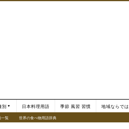
種別
日本料理用語
季節 風習 習慣
地域ならでは
語一覧
世界の食べ物用語辞典