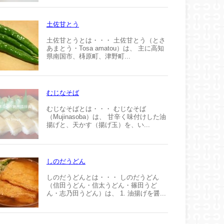
土佐甘とう
土佐甘とうとは・・・ 土佐甘とう（とさ
あまとう・Tosa amatou）は、 主に高知
県南国市、梼原町、津野町...
むじなそば
むじなそばとは・・・ むじなそば
（Mujinasoba）は、 甘辛く味付けした油
揚げと、天かす（揚げ玉）を、い...
しのだうどん
しのだうどんとは・・・ しのだうどん
（信田うどん・信太うどん・篠田うど
ん・志乃田うどん）は、 1. 油揚げを醤...