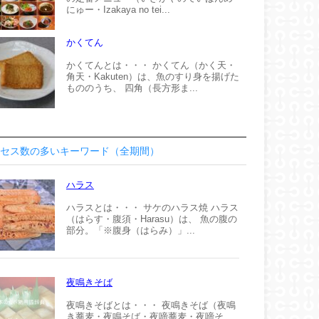
にゅー・Izakaya no tei...
かくてん
かくてんとは・・・ かくてん（かく天・
角天・Kakuten）は、魚のすり身を揚げた
もののうち、 四角（長方形ま...
セス数の多いキーワード（全期間）
ハラス
ハラスとは・・・ サケのハラス焼 ハラス
（はらす・腹須・Harasu）は、 魚の腹の
部分。「※腹身（はらみ）」...
夜鳴きそば
夜鳴きそばとは・・・ 夜鳴きそば（夜鳴
き蕎麦・夜鳴そば・夜啼蕎麦・夜啼そ