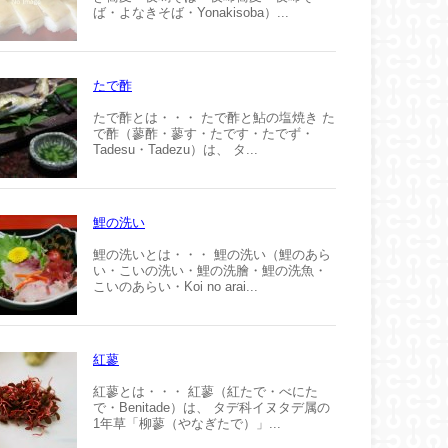
ば・よなきそば・Yonakisoba）...
たで酢
たで酢とは・・・ たで酢と鮎の塩焼き た
で酢（蓼酢・蓼す・たです・たでず・
Tadesu・Tadezu）は、 タ...
鯉の洗い
鯉の洗いとは・・・ 鯉の洗い（鯉のあら
い・こいの洗い・鯉の洗膾・鯉の洗魚・
こいのあらい・Koi no arai...
紅蓼
紅蓼とは・・・ 紅蓼（紅たで・べにた
で・Benitade）は、 タデ科イヌタデ属の
1年草「柳蓼（やなぎたで）」...