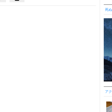
死ぬ
アク