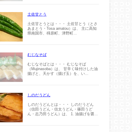
土佐甘とう
土佐甘とうとは・・・ 土佐甘とう（とさ
あまとう・Tosa amatou）は、 主に高知
県南国市、梼原町、津野町...
むじなそば
むじなそばとは・・・ むじなそば
（Mujinasoba）は、 甘辛く味付けした油
揚げと、天かす（揚げ玉）を、い...
しのだうどん
しのだうどんとは・・・ しのだうどん
（信田うどん・信太うどん・篠田うど
ん・志乃田うどん）は、 1. 油揚げを醤...