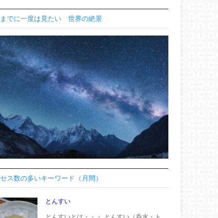
までに一度は見たい 世界の絶景
セス数の多いキーワード（月間）
とんすい
とんすいとは・・・ とんすい（呑水・ト