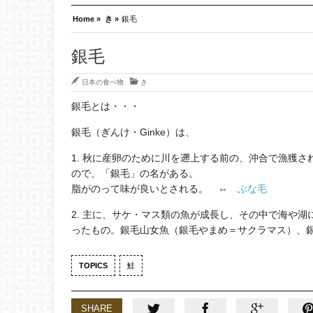
Home »
き »
銀毛
銀毛
日本の食べ物
き
銀毛とは・・・
銀毛（ぎんけ・Ginke）は、
1. 秋に産卵のために川を遡上する前の、沖合で漁獲
ので、「銀毛」の名がある。
脂がのって味が良いとされる。 ⇔
ぶな毛
2. 主に、サケ・マス類の魚が成長し、その中で海や湖
ったもの。銀毛山女魚（銀毛やまめ＝サクラマス）、
TOPICS
鮭
SHARE