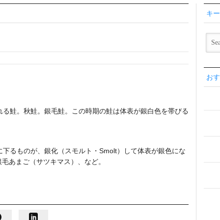
キー
おす
される鮭。秋鮭。銀毛鮭。この時期の鮭は体表が銀白色を帯びる
に下るものが、銀化（スモルト・Smolt）して体表が銀色にな
銀毛あまご（サツキマス）、など。