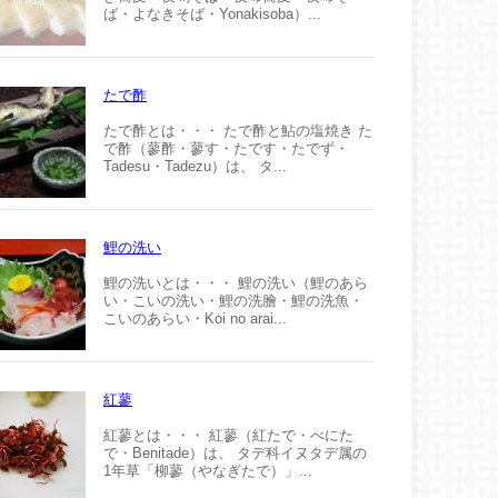
ば・よなきそば・Yonakisoba）...
たで酢
たで酢とは・・・ たで酢と鮎の塩焼き た
で酢（蓼酢・蓼す・たです・たでず・
Tadesu・Tadezu）は、 タ...
鯉の洗い
鯉の洗いとは・・・ 鯉の洗い（鯉のあら
い・こいの洗い・鯉の洗膾・鯉の洗魚・
こいのあらい・Koi no arai...
紅蓼
紅蓼とは・・・ 紅蓼（紅たで・べにた
で・Benitade）は、 タデ科イヌタデ属の
1年草「柳蓼（やなぎたで）」...