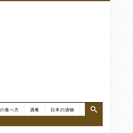
の食べ方
酒肴
日本の漬物