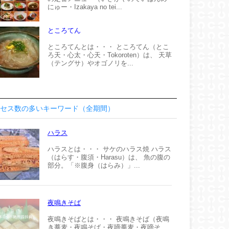
にゅー・Izakaya no tei...
ところてん
ところてんとは・・・ ところてん（とこ
ろ天・心太・心天・Tokoroten）は、 天草
（テングサ）やオゴノリを...
セス数の多いキーワード（全期間）
ハラス
ハラスとは・・・ サケのハラス焼 ハラス
（はらす・腹須・Harasu）は、 魚の腹の
部分。「※腹身（はらみ）」...
夜鳴きそば
夜鳴きそばとは・・・ 夜鳴きそば（夜鳴
き蕎麦・夜鳴そば・夜啼蕎麦・夜啼そ