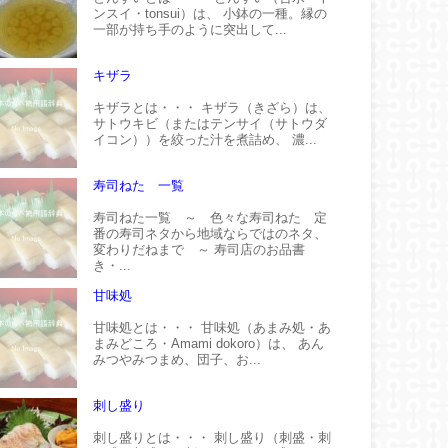
ンスイ・tonsui）は、 小鉢の一種。縁の
一部が持ち手のように突出して...
キザラ
キザラとは・・・ キザラ（きざら）は、
サトウキビ（またはテンサイ（サトウダ
イコン））を絞った汁を煮詰め、 濃...
寿司ねた 一覧
寿司ねた一覧 ～ 色々な寿司ねた 定
番の寿司ネタから地域ならではのネタ、
変わりだねまで ～ 寿司店のお品書
き・...
甘味処
甘味処とは・・・ 甘味処（あまみ処・あ
まみどころ・Amami dokoro）は、 あん
みつやみつまめ、団子、お...
刺し盛り
刺し盛りとは・・・ 刺し盛り（刺盛・刺