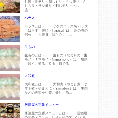
し盛・刺盛り・刺しもり・さし盛り・さ
しもり・サシ盛り・刺しモリ・さし
盛・...
ハラス
ハラスとは・・・ サケのハラス焼 ハラス
（はらす・腹須・Harasu）は、 魚の腹の
部分。「※腹身（はらみ）」...
生もの
生ものとは・・・ 生もの（なまもの・生
モノ・ナマモノ・Namamono）は、 加熱
（焼く、煮る、炙る、茹でる、...
大和煮
大和煮とは・・・ 大和煮（やまと煮・ヤ
マト煮・やまとに・Yamatoni）は、 牛肉
などの肉類を生姜、醤油、酒...
居酒屋の定番メニュー
居酒屋の定番メニューとは・・・ 居酒屋
の定番メニュー（いざかやのていばんめ