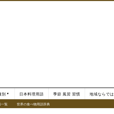
種別
日本料理用語
季節 風習 習慣
地域ならでは
語一覧
世界の食べ物用語辞典