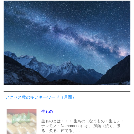
アクセス数の多いキーワード（月間）
生もの
生ものとは・・・ 生もの（なまもの・生モノ・
ナマモノ・Namamono）は、 加熱（焼く、煮
る、炙る、茹でる、...