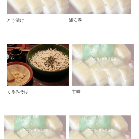
とう漬け
浦安巻
くるみそば
甘味