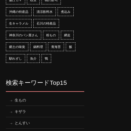
沖縄の特産品
清涼飲料水
煮込み
生キャラメル
石川の特産品
神奈川のパン屋さん
粉もの
網走
郷土の味覚
鍋料理
青海苔
飯
馴れずし
魚介
鴨
検索キーワードTop15
生もの
キザラ
とんすい