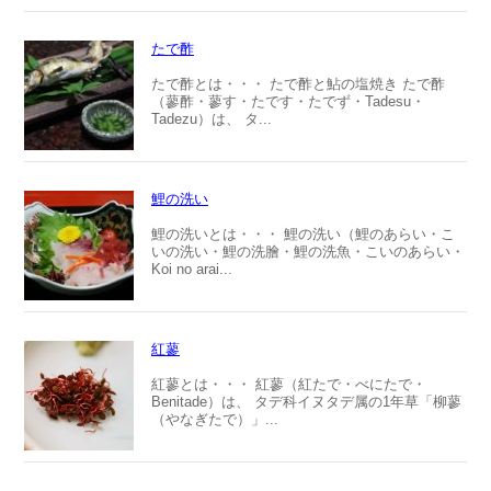
たで酢
たで酢とは・・・ たで酢と鮎の塩焼き たで酢
（蓼酢・蓼す・たです・たでず・Tadesu・
Tadezu）は、 タ...
鯉の洗い
鯉の洗いとは・・・ 鯉の洗い（鯉のあらい・こ
いの洗い・鯉の洗膾・鯉の洗魚・こいのあらい・
Koi no arai...
紅蓼
紅蓼とは・・・ 紅蓼（紅たで・べにたで・
Benitade）は、 タデ科イヌタデ属の1年草「柳蓼
（やなぎたで）」...