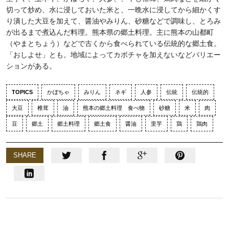
切って炒め、水に浸しておいた米と、一晩水に浸してから細かくす
り潰した大豆を加えて、醤油やみりん、砂糖などで調味し、とろみ
が出るまで煮込んだ料理。熊本県の郷土料理。主に熊本の山都町
（やまとちょう）などで古くから食べられている伝統的な郷土食。
「おしよせ」とも。地域によってカボチャを加えないなどバリエー
ションがある。
TOPICS
かぼちゃ
みりん
ネギ
人参
伝統
伝統的
大豆
椎茸
油
熊本の郷土料理 食べ物
砂糖
米
肉
豆
郷土
郷土料理
郷土食
醤油
里芋
鶏
鶏肉
SHARE