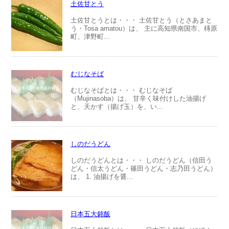
土佐甘とう
土佐甘とうとは・・・ 土佐甘とう（とさあまと
う・Tosa amatou）は、 主に高知県南国市、梼原
町、津野町...
むじなそば
むじなそばとは・・・ むじなそば
（Mujinasoba）は、 甘辛く味付けした油揚げ
と、天かす（揚げ玉）を、い...
しのだうどん
しのだうどんとは・・・ しのだうどん（信田う
どん・信太うどん・篠田うどん・志乃田うどん）
は、 1. 油揚げを醤...
日本五大銘飯