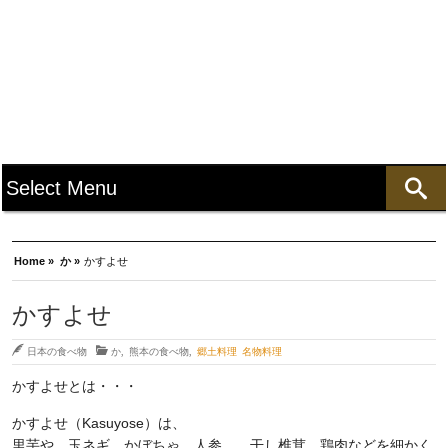
Home »
か »
かすよせ
かすよせ
日本の食べ物
か
,
熊本の食べ物
,
郷土料理 名物料理
かすよせとは・・・
かすよせ（Kasuyose）は、
里芋や、玉ネギ、かぼちゃ、人参、、干し椎茸、鶏肉などを細かく