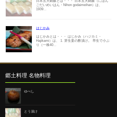
日本五大銘飯とは・・・ 日本五大銘飯（にほん
ごだいめいはん・Nihon godaimeihan）は、
1939...
はじかみ
はじかみとは・・・ はじかみ（ハジカミ・
Hajikami）は、 1. 芽生姜の酢漬け。 早生で小ぶ
り（一株40...
郷土料理 名物料理
ゆべし
とう漬け