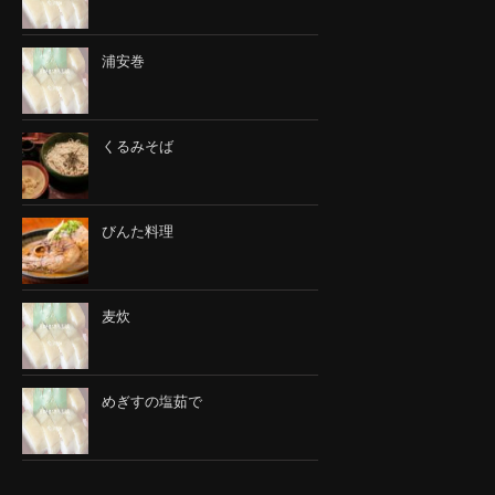
浦安巻
くるみそば
びんた料理
麦炊
めぎすの塩茹で