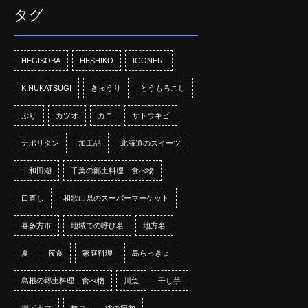
タグ
HEGISOBA
HESHIKO
IGONERI
KINUKATSUGI
きゅうり
とうもろこし
ぶり
カツオ
カニ
サトウキビ
ナポリタン
加工品
北海道のスイーツ
十和田湖
千葉の郷土料理 食べ物
口直し
和歌山県のスーパーマーケット
喜多方市
地域での呼び名
地方名
夏
夜食
家庭料理
島らっきょ
島根の郷土料理 食べ物
川魚
干し芋
揚げカマ
枝豆
桃の節句