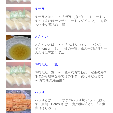
キザラ
キザラとは・・・ キザラ（きざら）は、 サトウ
キビ（またはテンサイ（サトウダイコン））を絞
った汁を煮詰め、 濃...
とんすい
とんすいとは・・・ とんすい（呑水・トンス
イ・tonsui）は、 小鉢の一種。縁の一部が持ち手
のように突出して...
寿司ねた 一覧
寿司ねた一覧 ～ 色々な寿司ねた 定番の寿司
ネタから地域ならではのネタ、変わりだねまで
～ 寿司店のお品書き・...
ハラス
ハラスとは・・・ サケのハラス焼 ハラス（はら
す・腹須・Harasu）は、 魚の腹の部分。「※腹
身（はらみ）」...