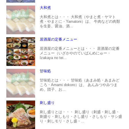
大和煮
大和煮とは・・・ 大和煮（やまと煮・ヤマト
煮・やまとに・Yamatoni）は、 牛肉などの肉類
を生姜、醤油、酒...
居酒屋の定番メニュー
居酒屋の定番メニューとは・・・ 居酒屋の定番
メニュー（いざかやのていばんめにゅー・
Izakaya no tei...
甘味処
甘味処とは・・・ 甘味処（あまみ処・あまみど
ころ・Amami dokoro）は、 あんみつやみつま
め、団子、お...
刺し盛り
刺し盛りとは・・・ 刺し盛り（刺盛・刺し盛・
刺盛り・刺しもり・さし盛り・さしもり・サシ盛
り・刺しモリ・さし盛・...