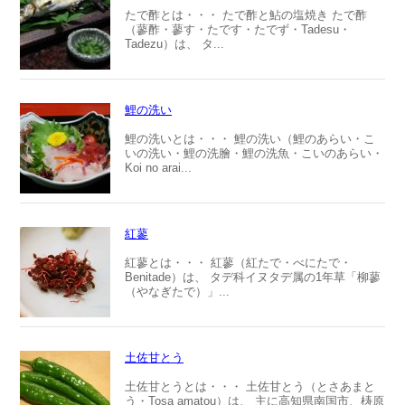
たで酢とは・・・ たで酢と鮎の塩焼き たで酢
（蓼酢・蓼す・たです・たでず・Tadesu・
Tadezu）は、 タ...
鯉の洗い
鯉の洗いとは・・・ 鯉の洗い（鯉のあらい・こ
いの洗い・鯉の洗膾・鯉の洗魚・こいのあらい・
Koi no arai...
紅蓼
紅蓼とは・・・ 紅蓼（紅たで・べにたで・
Benitade）は、 タデ科イヌタデ属の1年草「柳蓼
（やなぎたで）」...
土佐甘とう
土佐甘とうとは・・・ 土佐甘とう（とさあまと
う・Tosa amatou）は、 主に高知県南国市、梼原