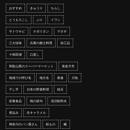
おすすめ
きゅうり
ちらし
とうもろこし
ぶり
イワシ
サトウキビ
ナポリタン
マタギ
三大珍味
兵庫の郷土料理
加工品
十和田湖
口直し
和歌山県のスーパーマーケット
喜多方市
地域での呼び名
地方名
夜食
川魚
干し芋
日本の野菜料理
枝豆
栄養食品
桃の節句
清涼飲料水
煮込み
生キャラメル
神奈川のパン屋さん
粉もの
糒