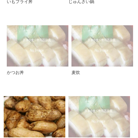
いもフライ丼
じゅんさい鍋
かつお丼
麦炊