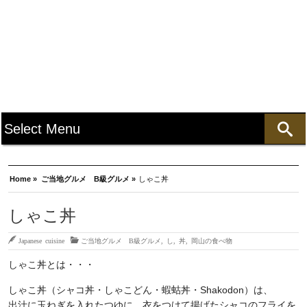
Home »
ご当地グルメ B級グルメ »
しゃこ丼
しゃこ丼
Japanese cuisine
ご当地グルメ B級グルメ
,
し
,
丼
,
岡山の食べ物
しゃこ丼とは・・・
しゃこ丼（シャコ丼・しゃこどん・蝦蛄丼・Shakodon）は、
出汁に玉ねぎを入れたつゆに、衣をつけて揚げたシャコのフライを