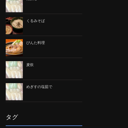
くるみそば
びんた料理
麦炊
めぎすの塩茹で
タグ