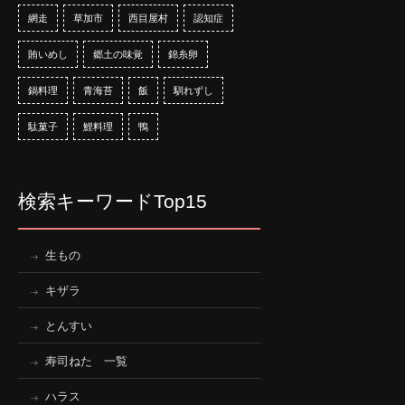
網走
草加市
西目屋村
認知症
賄いめし
郷土の味覚
錦糸卵
鍋料理
青海苔
飯
馴れずし
駄菓子
鯉料理
鴨
検索キーワードTop15
生もの
キザラ
とんすい
寿司ねた 一覧
ハラス