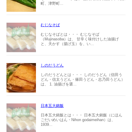
町、津野町...
むじなそば
むじなそばとは・・・ むじなそば
（Mujinasoba）は、 甘辛く味付けした油揚げ
と、天かす（揚げ玉）を、い...
しのだうどん
しのだうどんとは・・・ しのだうどん（信田う
どん・信太うどん・篠田うどん・志乃田うどん）
は、 1. 油揚げを醤...
日本五大銘飯
日本五大銘飯とは・・・ 日本五大銘飯（にほん
ごだいめいはん・Nihon godaimeihan）は、
1939...