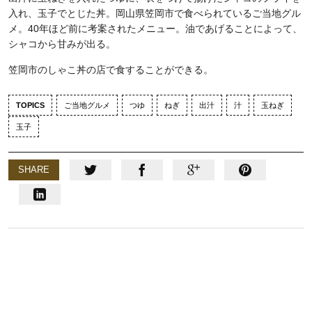
入れ、玉子でとじた丼。岡山県笠岡市で食べられているご当地グル
メ。40年ほど前に考案されたメニュー。油であげることによって、
シャコから甘みが出る。
笠岡市のしゃこ丼の店で食することができる。
TOPICS
ご当地グルメ
つゆ
ねぎ
出汁
汁
玉ねぎ
玉子
SHARE