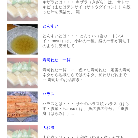
キザラとは・・・ キザラ（きざら）は、 サトウ
キビ（またはテンサイ（サトウダイコン））を絞
った汁を煮詰め、 濃...
とんすい
とんすいとは・・・ とんすい（呑水・トンス
イ・tonsui）は、 小鉢の一種。縁の一部が持ち手
のように突出して...
寿司ねた 一覧
寿司ねた一覧 ～ 色々な寿司ねた 定番の寿司
ネタから地域ならではのネタ、変わりだねまで
～ 寿司店のお品書き・...
ハラス
ハラスとは・・・ サケのハラス焼 ハラス（はら
す・腹須・Harasu）は、 魚の腹の部分。「※腹
身（はらみ）」...
大和煮
大和煮とは・・・ 大和煮（やまと煮・ヤマト