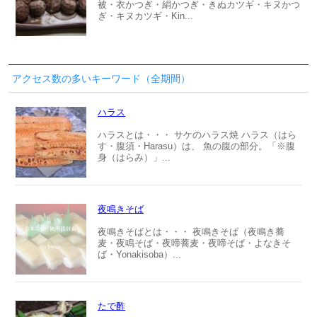
被・衣かつぎ・絹かつぎ・きぬカツギ・キヌかつ
ぎ・キヌカツギ・Kin...
アクセス数の多いキーワード（全期間）
ハラス
ハラスとは・・・ サケのハラス焼 ハラス（はら
す・腹須・Harasu）は、 魚の腹の部分。「※腹
身（はらみ）」...
夜鳴きそば
夜鳴きそばとは・・・ 夜鳴きそば（夜鳴き蕎
麦・夜鳴そば・夜啼蕎麦・夜啼そば・よなきそ
ば・Yonakisoba）...
たで酢