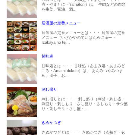
煮・やまとに・Yamatoni）は、 牛肉などの肉類
を生姜、醤油、酒...
居酒屋の定番メニュー
居酒屋の定番メニューとは・・・ 居酒屋の定番
メニュー（いざかやのていばんめにゅー・
Izakaya no tei...
甘味処
甘味処とは・・・ 甘味処（あまみ処・あまみど
ころ・Amami dokoro）は、 あんみつやみつま
め、団子、お...
刺し盛り
刺し盛りとは・・・ 刺し盛り（刺盛・刺し盛・
刺盛り・刺しもり・さし盛り・さしもり・サシ盛
り・刺しモリ・さし盛・...
きぬかつぎ
きぬかつぎとは・・・ きぬかつぎ（衣被ぎ・衣