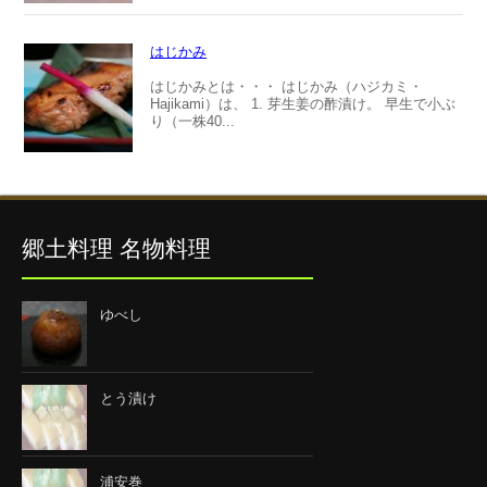
はじかみ
はじかみとは・・・ はじかみ（ハジカミ・
Hajikami）は、 1. 芽生姜の酢漬け。 早生で小ぶ
り（一株40...
郷土料理 名物料理
ゆべし
とう漬け
浦安巻