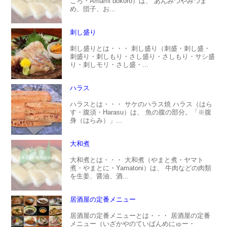
ころ・Amami dokoro）は、 あんみつやみつま
め、団子、お...
刺し盛り
刺し盛りとは・・・ 刺し盛り（刺盛・刺し盛・
刺盛り・刺しもり・さし盛り・さしもり・サシ盛
り・刺しモリ・さし盛・...
ハラス
ハラスとは・・・ サケのハラス焼 ハラス（はら
す・腹須・Harasu）は、 魚の腹の部分。「※腹
身（はらみ）」...
大和煮
大和煮とは・・・ 大和煮（やまと煮・ヤマト
煮・やまとに・Yamatoni）は、 牛肉などの肉類
を生姜、醤油、酒...
居酒屋の定番メニュー
居酒屋の定番メニューとは・・・ 居酒屋の定番
メニュー（いざかやのていばんめにゅー・