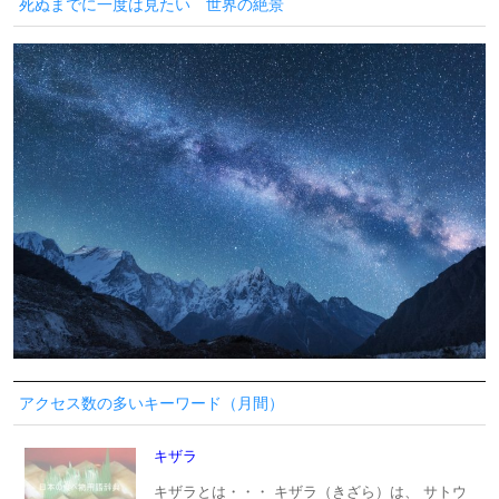
死ぬまでに一度は見たい 世界の絶景
アクセス数の多いキーワード（月間）
キザラ
キザラとは・・・ キザラ（きざら）は、 サトウ