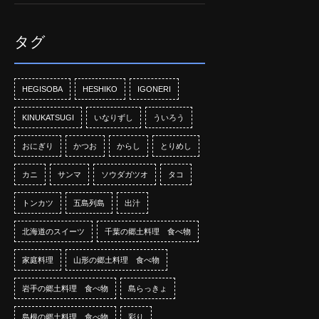
タグ
HEGISOBA
HESHIKO
IGONERI
KINUKATSUGI
いなりずし
ういろう
おにぎり
かつお
からし
とりめし
カニ
サンマ
ソウダガツオ
タコ
トンカツ
五島列島
出汁
北海道のスイーツ
千葉の郷土料理 食べ物
家庭料理
山形の郷土料理 食べ物
岩手の郷土料理 食べ物
島らっきょ
島根の郷土料理 食べ物
彩り