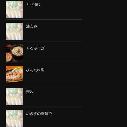
とう漬け
浦安巻
くるみそば
びんた料理
麦炊
めぎすの塩茹で