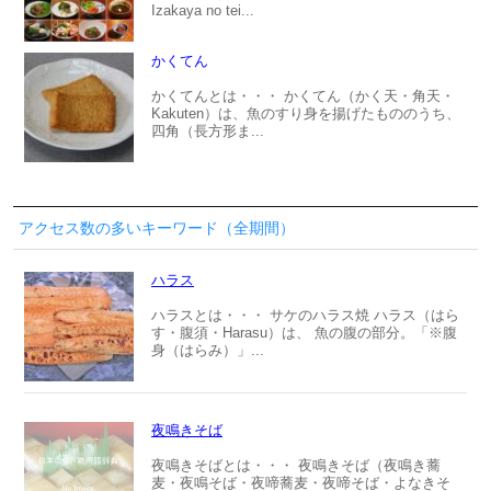
Izakaya no tei...
かくてん
かくてんとは・・・ かくてん（かく天・角天・
Kakuten）は、魚のすり身を揚げたもののうち、
四角（長方形ま...
アクセス数の多いキーワード（全期間）
ハラス
ハラスとは・・・ サケのハラス焼 ハラス（はら
す・腹須・Harasu）は、 魚の腹の部分。「※腹
身（はらみ）」...
夜鳴きそば
夜鳴きそばとは・・・ 夜鳴きそば（夜鳴き蕎
麦・夜鳴そば・夜啼蕎麦・夜啼そば・よなきそ