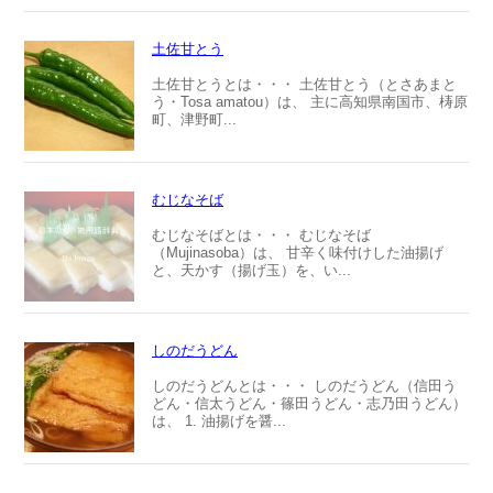
土佐甘とう
土佐甘とうとは・・・ 土佐甘とう（とさあまと
う・Tosa amatou）は、 主に高知県南国市、梼原
町、津野町...
むじなそば
むじなそばとは・・・ むじなそば
（Mujinasoba）は、 甘辛く味付けした油揚げ
と、天かす（揚げ玉）を、い...
しのだうどん
しのだうどんとは・・・ しのだうどん（信田う
どん・信太うどん・篠田うどん・志乃田うどん）
は、 1. 油揚げを醤...