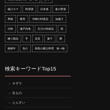
揚げカマ
料理酒
日本酒
春の野菜
果物
椎茸
沖縄の特産品
油揚げ
渋柿
瀬戸内海
石川の特産品
祭
練り製品
芋
花見
菓子
蟹
銘柄牛
魚介
鳥取の郷土料理 食べ物
検索キーワードTop15
キザラ
生もの
とんすい