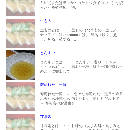
キビ（またはテンサイ（サトウダイコン））を絞
った汁を煮詰め、 濃...
生もの
生ものとは・・・ 生もの（なまもの・生モノ・
ナマモノ・Namamono）は、 加熱（焼く、煮
る、炙る、茹でる、...
とんすい
とんすいとは・・・ とんすい（呑水・トンス
イ・tonsui）は、 小鉢の一種。縁の一部が持ち手
のように突出して...
寿司ねた 一覧
寿司ねた一覧 ～ 色々な寿司ねた 定番の寿司
ネタから地域ならではのネタ、変わりだねまで
～ 寿司店のお品書き・...
甘味処
甘味処とは・・・ 甘味処（あまみ処・あまみど