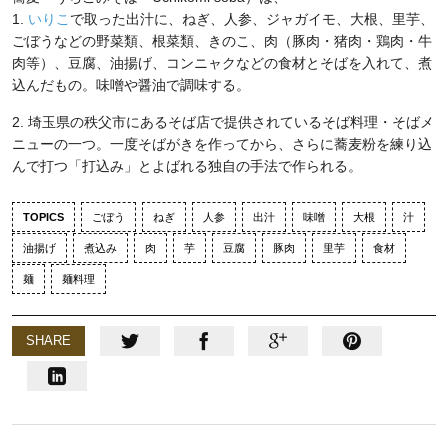
1.
いりこ
で取った出汁に、ねぎ、人参、ジャガイモ、大根、里芋、
ごぼうなどの野菜類、根菜類、きのこ、肉（豚肉・猪肉・鶏肉・牛
肉等）、豆腐、油揚げ、コンニャクなどの食材とそばを入れて、煮
込んだもの。味噌や醤油で調味する。
2. 埼玉県の秩父市にあるそば店で提供されているそば料理・そばメ
ニューの一つ。一度そばがきを作ってから、さらに蕎麦粉を練り込
んで打つ「打込み」とよばれる独自の手法で作られる。
TOPICS
ごぼう
ねぎ
人参
出汁
味噌
大根
汁
油揚げ
煮込み
肉
芋
豆腐
豚肉
里芋
食材
麺
麺料理
SHARE