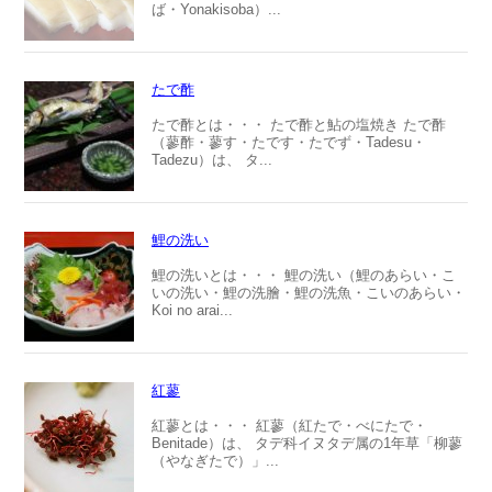
ば・Yonakisoba）...
たで酢
たで酢とは・・・ たで酢と鮎の塩焼き たで酢
（蓼酢・蓼す・たです・たでず・Tadesu・
Tadezu）は、 タ...
鯉の洗い
鯉の洗いとは・・・ 鯉の洗い（鯉のあらい・こ
いの洗い・鯉の洗膾・鯉の洗魚・こいのあらい・
Koi no arai...
紅蓼
紅蓼とは・・・ 紅蓼（紅たで・べにたで・
Benitade）は、 タデ科イヌタデ属の1年草「柳蓼
（やなぎたで）」...