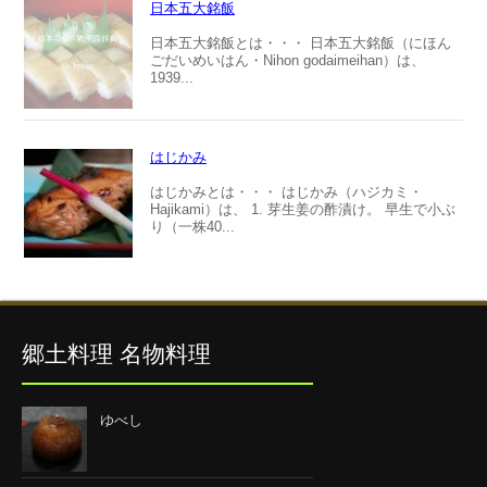
日本五大銘飯
日本五大銘飯とは・・・ 日本五大銘飯（にほん
ごだいめいはん・Nihon godaimeihan）は、
1939...
はじかみ
はじかみとは・・・ はじかみ（ハジカミ・
Hajikami）は、 1. 芽生姜の酢漬け。 早生で小ぶ
り（一株40...
郷土料理 名物料理
ゆべし