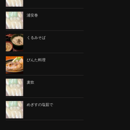
浦安巻
くるみそば
びんた料理
麦炊
めぎすの塩茹で