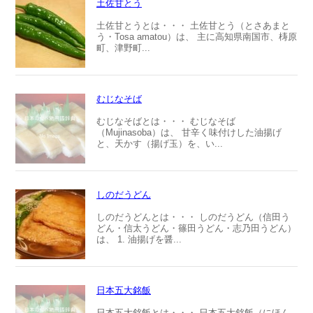
土佐甘とう
土佐甘とうとは・・・ 土佐甘とう（とさあまと
う・Tosa amatou）は、 主に高知県南国市、梼原
町、津野町...
むじなそば
むじなそばとは・・・ むじなそば
（Mujinasoba）は、 甘辛く味付けした油揚げ
と、天かす（揚げ玉）を、い...
しのだうどん
しのだうどんとは・・・ しのだうどん（信田う
どん・信太うどん・篠田うどん・志乃田うどん）
は、 1. 油揚げを醤...
日本五大銘飯
日本五大銘飯とは・・・ 日本五大銘飯（にほん