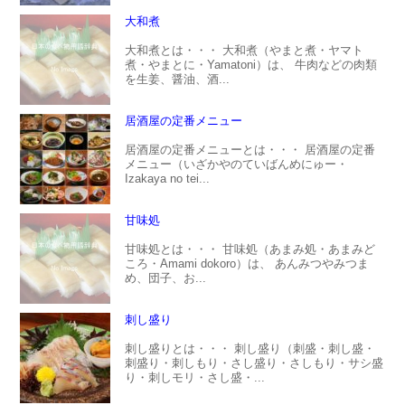
大和煮
大和煮とは・・・ 大和煮（やまと煮・ヤマト
煮・やまとに・Yamatoni）は、 牛肉などの肉類
を生姜、醤油、酒...
居酒屋の定番メニュー
居酒屋の定番メニューとは・・・ 居酒屋の定番
メニュー（いざかやのていばんめにゅー・
Izakaya no tei...
甘味処
甘味処とは・・・ 甘味処（あまみ処・あまみど
ころ・Amami dokoro）は、 あんみつやみつま
め、団子、お...
刺し盛り
刺し盛りとは・・・ 刺し盛り（刺盛・刺し盛・
刺盛り・刺しもり・さし盛り・さしもり・サシ盛
り・刺しモリ・さし盛・...