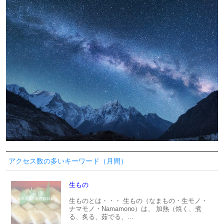
アクセス数の多いキーワード（月間）
生もの
生ものとは・・・ 生もの（なまもの・生モノ・
ナマモノ・Namamono）は、 加熱（焼く、煮
る、炙る、茹でる、...