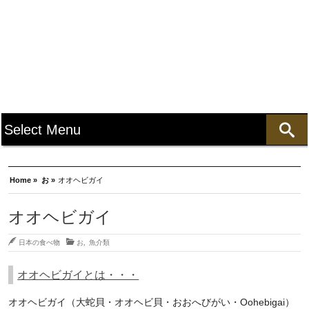
Home »
お »
オオヘビガイ
オオヘビガイ
日本の食べ物
お
,
魚介類
オオヘビガイとは・・・
オオヘビガイ（大蛇貝・オオヘビ貝・おおへびがい・Oohebigai）