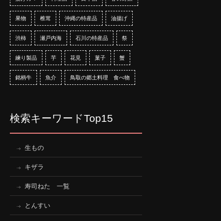
果物
椎茸
沖縄の特産品
油揚げ
渋柿
瀬戸内海
石川の特産品
祭
練り製品
芋
花見
菓子
蟹
銘柄牛
魚介
鳥取の郷土料理 食べ物
検索キーワードTop15
生もの
キザラ
寿司ねた 一覧
とんすい