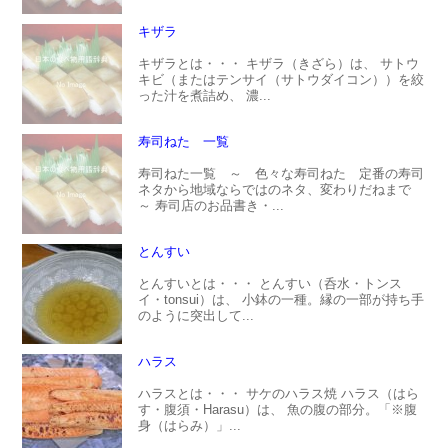
キザラ
キザラとは・・・ キザラ（きざら）は、 サトウ
キビ（またはテンサイ（サトウダイコン））を絞
った汁を煮詰め、 濃...
寿司ねた 一覧
寿司ねた一覧 ～ 色々な寿司ねた 定番の寿司
ネタから地域ならではのネタ、変わりだねまで
～ 寿司店のお品書き・...
とんすい
とんすいとは・・・ とんすい（呑水・トンス
イ・tonsui）は、 小鉢の一種。縁の一部が持ち手
のように突出して...
ハラス
ハラスとは・・・ サケのハラス焼 ハラス（はら
す・腹須・Harasu）は、 魚の腹の部分。「※腹
身（はらみ）」...