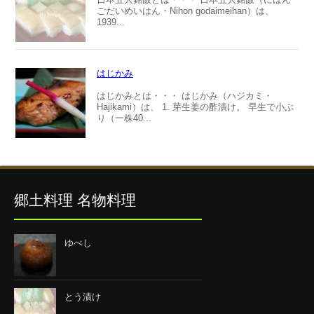
ごだいめいはん・Nihon godaimeihan）は、
1939...
はじかみ
はじかみとは・・・ はじかみ（ハジカミ・
Hajikami）は、 1. 芽生姜の酢漬け。 早生で小ぶ
り（一株40...
郷土料理 名物料理
ゆべし
とう漬け