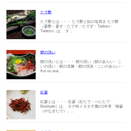
たで酢
たで酢とは・・・ たで酢と鮎の塩焼き たで酢
（蓼酢・蓼す・たです・たでず・Tadesu・
Tadezu）は、 タ...
鯉の洗い
鯉の洗いとは・・・ 鯉の洗い（鯉のあらい・こ
いの洗い・鯉の洗膾・鯉の洗魚・こいのあらい・
Koi no arai...
紅蓼
紅蓼とは・・・ 紅蓼（紅たで・べにたで・
Benitade）は、 タデ科イヌタデ属の1年草「柳蓼
（やなぎたで）」...