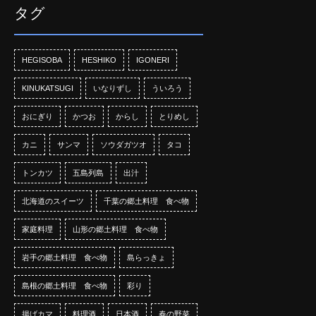
タグ
HEGISOBA
HESHIKO
IGONERI
KINUKATSUGI
いなりずし
ういろう
おにぎり
かつお
からし
とりめし
カニ
サンマ
ソウダガツオ
タコ
トンカツ
五島列島
出汁
北海道のスイーツ
千葉の郷土料理 食べ物
家庭料理
山形の郷土料理 食べ物
岩手の郷土料理 食べ物
島らっきょ
島根の郷土料理 食べ物
彩り
揚げカマ
料理酒
日本酒
春の野菜