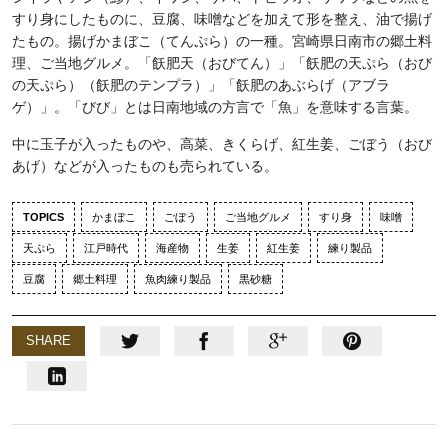
すり身にしたものに、豆腐、味噌などを加えて形を整え、油で揚げ
たもの。揚げかまぼこ（てんぷら）の一種。宮崎県日南市の郷土料
理、ご当地グルメ。「飫肥天（おびてん）」「飫肥の天ぷら（おび
の天ぷら）（飫肥のテンプラ）」「飫肥のあぶらげ（アブラ
ゲ）」。「びび」とは日南地域の方言で「魚」を意味する言葉。
中に玉子が入ったものや、高菜、きくらげ、紅生姜、ごぼう（おび
あげ）などが入ったものも売られている。
TOPICS
かまぼこ
ごぼう
ご当地グルメ
すり身
味噌
天ぷら
江戸時代
海産物
生姜
紅生姜
練り製品
豆腐
郷土料理
魚肉練り製品
黒砂糖
SHARE