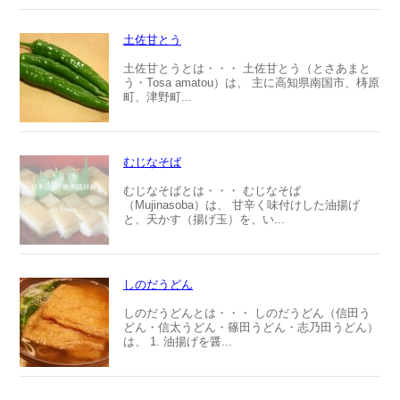
土佐甘とう
土佐甘とうとは・・・ 土佐甘とう（とさあまと
う・Tosa amatou）は、 主に高知県南国市、梼原
町、津野町...
むじなそば
むじなそばとは・・・ むじなそば
（Mujinasoba）は、 甘辛く味付けした油揚げ
と、天かす（揚げ玉）を、い...
しのだうどん
しのだうどんとは・・・ しのだうどん（信田う
どん・信太うどん・篠田うどん・志乃田うどん）
は、 1. 油揚げを醤...