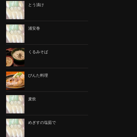
とう漬け
浦安巻
くるみそば
びんた料理
麦炊
めぎすの塩茹で