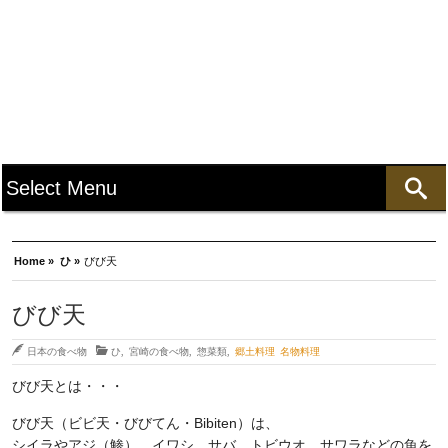
Home »
ひ »
びび天
びび天
日本の食べ物
ひ
,
宮崎の食べ物
,
惣菜類
,
郷土料理 名物料理
びび天とは・・・
びび天（ビビ天・びびてん・Bibiten）は、
シイラやアジ（鯵）、イワシ、サバ、トビウオ、サワラなどの魚を