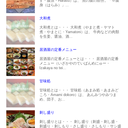
す・腹須・Harasu）は、 魚の腹の部分。「※腹
身（はらみ）」...
大和煮
大和煮とは・・・ 大和煮（やまと煮・ヤマト
煮・やまとに・Yamatoni）は、 牛肉などの肉類
を生姜、醤油、酒...
居酒屋の定番メニュー
居酒屋の定番メニューとは・・・ 居酒屋の定番
メニュー（いざかやのていばんめにゅー・
Izakaya no tei...
甘味処
甘味処とは・・・ 甘味処（あまみ処・あまみど
ころ・Amami dokoro）は、 あんみつやみつま
め、団子、お...
刺し盛り
刺し盛りとは・・・ 刺し盛り（刺盛・刺し盛・
刺盛り・刺しもり・さし盛り・さしもり・サシ盛