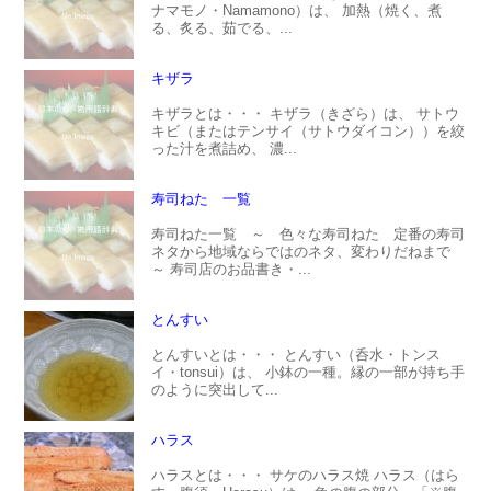
ナマモノ・Namamono）は、 加熱（焼く、煮
る、炙る、茹でる、...
キザラ
キザラとは・・・ キザラ（きざら）は、 サトウ
キビ（またはテンサイ（サトウダイコン））を絞
った汁を煮詰め、 濃...
寿司ねた 一覧
寿司ねた一覧 ～ 色々な寿司ねた 定番の寿司
ネタから地域ならではのネタ、変わりだねまで
～ 寿司店のお品書き・...
とんすい
とんすいとは・・・ とんすい（呑水・トンス
イ・tonsui）は、 小鉢の一種。縁の一部が持ち手
のように突出して...
ハラス
ハラスとは・・・ サケのハラス焼 ハラス（はら