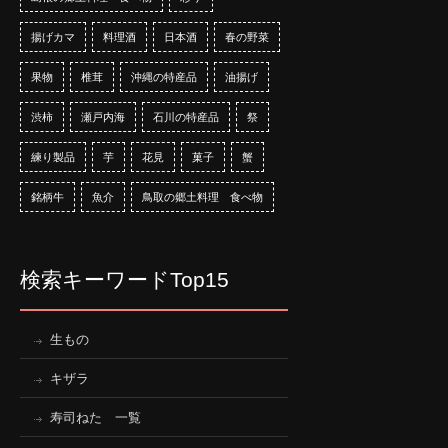
揚げカマ
料理酒
日本酒
春の野菜
果物
椎茸
沖縄の特産品
油揚げ
渋柿
瀬戸内海
石川の特産品
祭
練り製品
芋
花見
菓子
蟹
銘柄牛
魚介
鳥取の郷土料理 食べ物
検索キーワードTop15
生もの
キザラ
寿司ねた 一覧