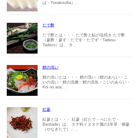
ば・Yonakisoba）...
たで酢
たで酢とは・・・ たで酢と鮎の塩焼き たで酢
（蓼酢・蓼す・たです・たでず・Tadesu・
Tadezu）は、 タ...
鯉の洗い
鯉の洗いとは・・・ 鯉の洗い（鯉のあらい・こ
いの洗い・鯉の洗膾・鯉の洗魚・こいのあらい・
Koi no arai...
紅蓼
紅蓼とは・・・ 紅蓼（紅たで・べにたで・
Benitade）は、 タデ科イヌタデ属の1年草「柳蓼
（やなぎたで）」...