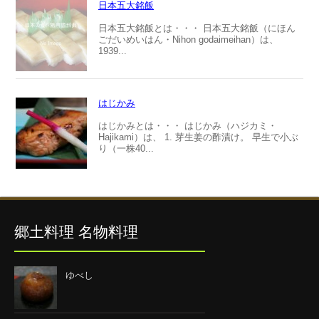
日本五大銘飯
日本五大銘飯とは・・・ 日本五大銘飯（にほん
ごだいめいはん・Nihon godaimeihan）は、
1939...
はじかみ
はじかみとは・・・ はじかみ（ハジカミ・
Hajikami）は、 1. 芽生姜の酢漬け。 早生で小ぶ
り（一株40...
郷土料理 名物料理
ゆべし