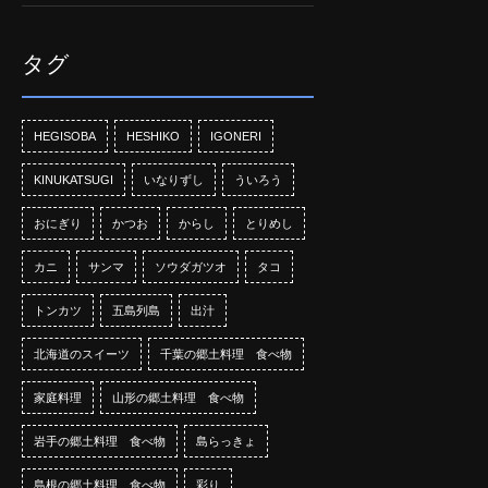
タグ
HEGISOBA
HESHIKO
IGONERI
KINUKATSUGI
いなりずし
ういろう
おにぎり
かつお
からし
とりめし
カニ
サンマ
ソウダガツオ
タコ
トンカツ
五島列島
出汁
北海道のスイーツ
千葉の郷土料理 食べ物
家庭料理
山形の郷土料理 食べ物
岩手の郷土料理 食べ物
島らっきょ
島根の郷土料理 食べ物
彩り