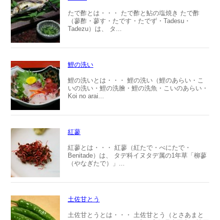
たで酢とは・・・ たで酢と鮎の塩焼き たで酢
（蓼酢・蓼す・たです・たでず・Tadesu・
Tadezu）は、 タ...
鯉の洗い
鯉の洗いとは・・・ 鯉の洗い（鯉のあらい・こ
いの洗い・鯉の洗膾・鯉の洗魚・こいのあらい・
Koi no arai...
紅蓼
紅蓼とは・・・ 紅蓼（紅たで・べにたで・
Benitade）は、 タデ科イヌタデ属の1年草「柳蓼
（やなぎたで）」...
土佐甘とう
土佐甘とうとは・・・ 土佐甘とう（とさあまと