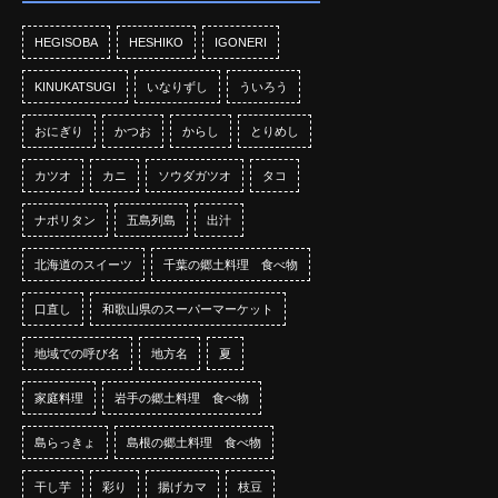
HEGISOBA
HESHIKO
IGONERI
KINUKATSUGI
いなりずし
ういろう
おにぎり
かつお
からし
とりめし
カツオ
カニ
ソウダガツオ
タコ
ナポリタン
五島列島
出汁
北海道のスイーツ
千葉の郷土料理 食べ物
口直し
和歌山県のスーパーマーケット
地域での呼び名
地方名
夏
家庭料理
岩手の郷土料理 食べ物
島らっきょ
島根の郷土料理 食べ物
干し芋
彩り
揚げカマ
枝豆