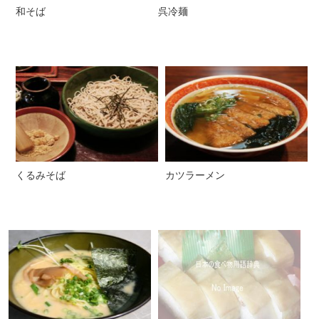
和そば
呉冷麺
くるみそば
カツラーメン