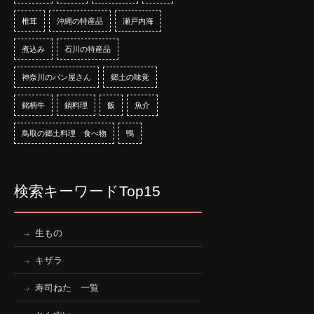
椎茸
沖縄の特産品
瀬戸内海
煮込み
石川の特産品
神奈川のパン屋さん
郷土の味覚
銘柄牛
鍋料理
飯
魚介
鳥取の郷土料理 食べ物
鴨
検索キーワードTop15
生もの
キザラ
寿司ねた 一覧