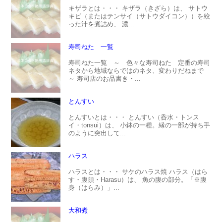
キザラとは・・・ キザラ（きざら）は、 サトウ
キビ（またはテンサイ（サトウダイコン））を絞
った汁を煮詰め、 濃...
寿司ねた 一覧
寿司ねた一覧 ～ 色々な寿司ねた 定番の寿司
ネタから地域ならではのネタ、変わりだねまで
～ 寿司店のお品書き・...
とんすい
とんすいとは・・・ とんすい（呑水・トンス
イ・tonsui）は、 小鉢の一種。縁の一部が持ち手
のように突出して...
ハラス
ハラスとは・・・ サケのハラス焼 ハラス（はら
す・腹須・Harasu）は、 魚の腹の部分。「※腹
身（はらみ）」...
大和煮