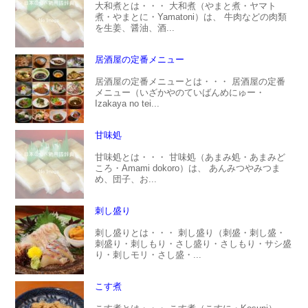
大和煮とは・・・ 大和煮（やまと煮・ヤマト
煮・やまとに・Yamatoni）は、 牛肉などの肉類
を生姜、醤油、酒...
居酒屋の定番メニュー
居酒屋の定番メニューとは・・・ 居酒屋の定番
メニュー（いざかやのていばんめにゅー・
Izakaya no tei...
甘味処
甘味処とは・・・ 甘味処（あまみ処・あまみど
ころ・Amami dokoro）は、 あんみつやみつま
め、団子、お...
刺し盛り
刺し盛りとは・・・ 刺し盛り（刺盛・刺し盛・
刺盛り・刺しもり・さし盛り・さしもり・サシ盛
り・刺しモリ・さし盛・...
こす煮