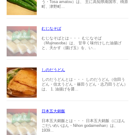
う・Tosa amatou）は、 主に高知県南国市、梼原
町、津野町...
むじなそば
むじなそばとは・・・ むじなそば
（Mujinasoba）は、 甘辛く味付けした油揚げ
と、天かす（揚げ玉）を、い...
しのだうどん
しのだうどんとは・・・ しのだうどん（信田う
どん・信太うどん・篠田うどん・志乃田うどん）
は、 1. 油揚げを醤...
日本五大銘飯
日本五大銘飯とは・・・ 日本五大銘飯（にほん
ごだいめいはん・Nihon godaimeihan）は、
1939...