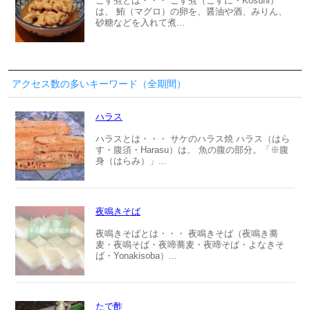
こす煮とは・・・ こす煮（こすに・Kosuni）
は、 鮪（マグロ）の卵を、醤油や酒、みりん、
砂糖などを入れて煮...
アクセス数の多いキーワード（全期間）
ハラス
ハラスとは・・・ サケのハラス焼 ハラス（はら
す・腹須・Harasu）は、 魚の腹の部分。「※腹
身（はらみ）」...
夜鳴きそば
夜鳴きそばとは・・・ 夜鳴きそば（夜鳴き蕎
麦・夜鳴そば・夜啼蕎麦・夜啼そば・よなきそ
ば・Yonakisoba）...
たで酢