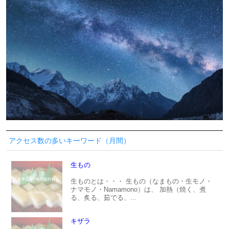
アクセス数の多いキーワード（月間）
生もの
生ものとは・・・ 生もの（なまもの・生モノ・
ナマモノ・Namamono）は、 加熱（焼く、煮
る、炙る、茹でる、...
キザラ