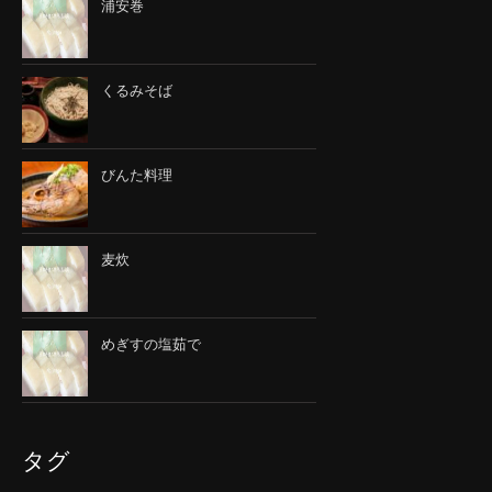
浦安巻
くるみそば
びんた料理
麦炊
めぎすの塩茹で
タグ