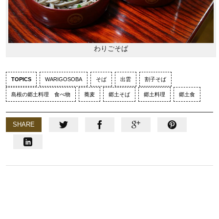
わりごそば
TOPICS
WARIGOSOBA
そば
出雲
割子そば
島根の郷土料理 食べ物
蕎麦
郷土そば
郷土料理
郷土食
SHARE