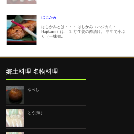
はじかみ
はじかみとは・・・ はじかみ（ハジカミ・
Hajikami）は、 1. 芽生姜の酢漬け。 早生で小ぶ
り（一株40...
郷土料理 名物料理
ゆべし
とう漬け