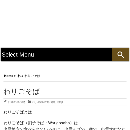
Home »
わ »
わりごそば
わりごそば
日本の食べ物
わ
,
島根の食べ物
,
麺類
わりごそばとは・・・
わりごそば（割子そば・Warigosoba）は、
出雲地方で食べられているそば。出雲そばの一種で、出雲大社など