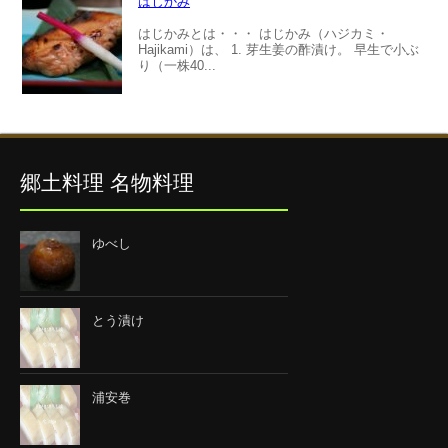
はじかみ
はじかみとは・・・ はじかみ（ハジカミ・
Hajikami）は、 1. 芽生姜の酢漬け。 早生で小ぶ
り（一株40...
郷土料理 名物料理
ゆべし
とう漬け
浦安巻