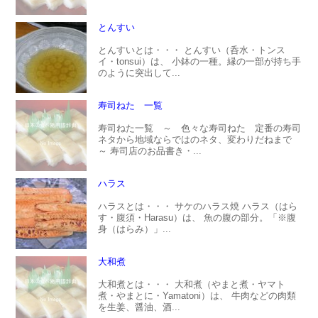
とんすい
とんすいとは・・・ とんすい（呑水・トンス
イ・tonsui）は、 小鉢の一種。縁の一部が持ち手
のように突出して...
寿司ねた 一覧
寿司ねた一覧 ～ 色々な寿司ねた 定番の寿司
ネタから地域ならではのネタ、変わりだねまで
～ 寿司店のお品書き・...
ハラス
ハラスとは・・・ サケのハラス焼 ハラス（はら
す・腹須・Harasu）は、 魚の腹の部分。「※腹
身（はらみ）」...
大和煮
大和煮とは・・・ 大和煮（やまと煮・ヤマト
煮・やまとに・Yamatoni）は、 牛肉などの肉類
を生姜、醤油、酒...