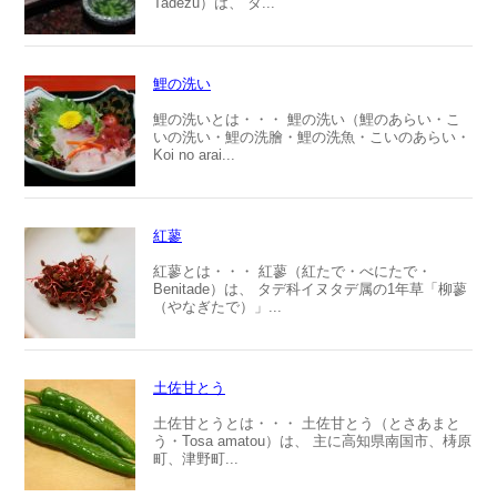
Tadezu）は、 タ...
鯉の洗い
鯉の洗いとは・・・ 鯉の洗い（鯉のあらい・こ
いの洗い・鯉の洗膾・鯉の洗魚・こいのあらい・
Koi no arai...
紅蓼
紅蓼とは・・・ 紅蓼（紅たで・べにたで・
Benitade）は、 タデ科イヌタデ属の1年草「柳蓼
（やなぎたで）」...
土佐甘とう
土佐甘とうとは・・・ 土佐甘とう（とさあまと
う・Tosa amatou）は、 主に高知県南国市、梼原
町、津野町...