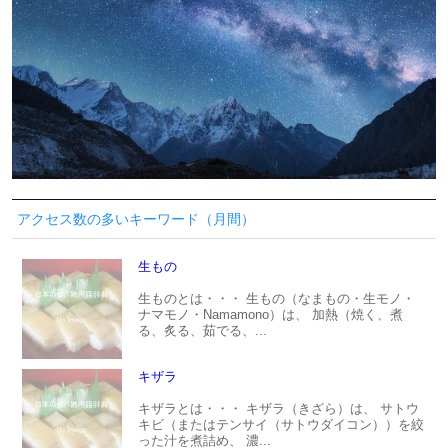
アクセス数の多いキーワード（月間）
生もの
生ものとは・・・ 生もの（なまもの・生モノ・
ナマモノ・Namamono）は、 加熱（焼く、煮
る、炙る、茹でる、...
キザラ
キザラとは・・・ キザラ（きざら）は、 サトウ
キビ（またはテンサイ（サトウダイコン））を絞
った汁を煮詰め、 濃...