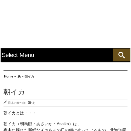
Home »
あ »
朝イカ
朝イカ
日本の食べ物
あ
朝イカとは・・・
朝イカ（朝烏賊・あさいか・Asaika）は、
夜中に採れた新鮮なイカをその日の朝に売っているもの。北海道函