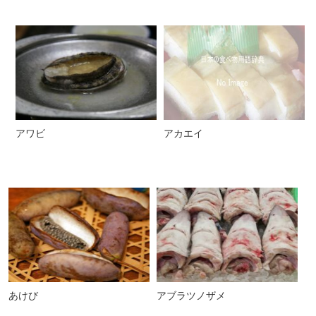
アワビ
アカエイ
あけび
アブラツノザメ