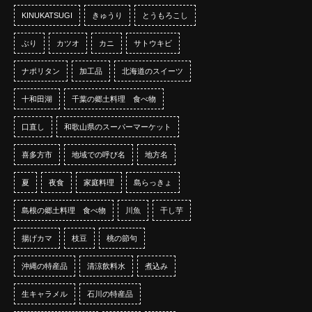
KINUKATSUGI
きゅうり
とうもろこし
ぶり
カツオ
カニ
サトウキビ
ナポリタン
加工品
北海道のスイーツ
十和田湖
千葉の郷土料理 食べ物
口直し
和歌山県のスーパーマーケット
喜多方市
地域での呼び名
地方名
夏
夜食
家庭料理
島らっきょ
島根の郷土料理 食べ物
川魚
干し芋
揚げカマ
枝豆
桃の節句
沖縄の特産品
清涼飲料水
煮込み
生キャラメル
石川の特産品