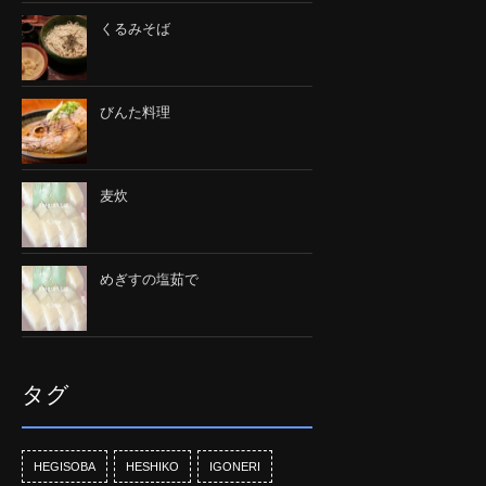
くるみそば
びんた料理
麦炊
めぎすの塩茹で
タグ
HEGISOBA
HESHIKO
IGONERI