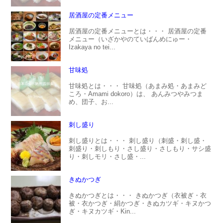
居酒屋の定番メニュー
居酒屋の定番メニューとは・・・ 居酒屋の定番
メニュー（いざかやのていばんめにゅー・
Izakaya no tei...
甘味処
甘味処とは・・・ 甘味処（あまみ処・あまみど
ころ・Amami dokoro）は、 あんみつやみつま
め、団子、お...
刺し盛り
刺し盛りとは・・・ 刺し盛り（刺盛・刺し盛・
刺盛り・刺しもり・さし盛り・さしもり・サシ盛
り・刺しモリ・さし盛・...
きぬかつぎ
きぬかつぎとは・・・ きぬかつぎ（衣被ぎ・衣
被・衣かつぎ・絹かつぎ・きぬカツギ・キヌかつ
ぎ・キヌカツギ・Kin...