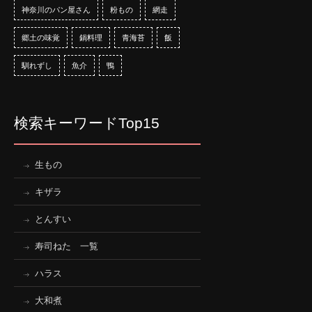
神奈川のパン屋さん
粉もの
網走
郷土の味覚
鍋料理
青海苔
飯
馴れずし
魚介
鴨
検索キーワードTop15
生もの
キザラ
とんすい
寿司ねた 一覧
ハラス
大和煮