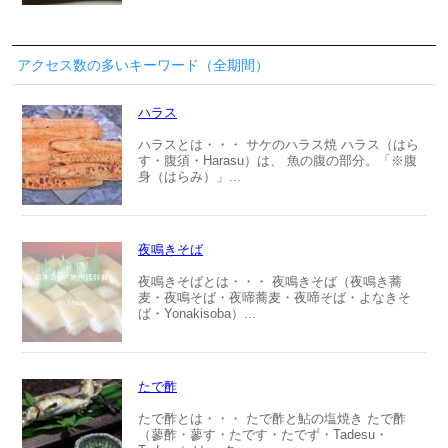
アクセス数の多いキーワード（全期間）
ハラス
ハラスとは・・・ サケのハラス焼 ハラス（はら
す・腹須・Harasu）は、 魚の腹の部分。「※腹
身（はらみ）」...
夜鳴きそば
夜鳴きそばとは・・・ 夜鳴きそば（夜鳴き蕎
麦・夜鳴そば・夜啼蕎麦・夜啼そば・よなきそ
ば・Yonakisoba）...
たで酢
たで酢とは・・・ たで酢と鮎の塩焼き たで酢
（蓼酢・蓼す・たです・たでず・Tadesu・