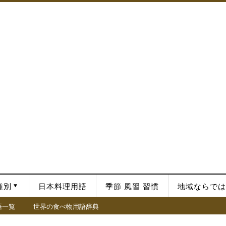
種別
日本料理用語
季節 風習 習慣
地域ならでは
語一覧
世界の食べ物用語辞典