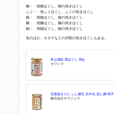
鯛： 焼鯛ほぐし、鯛の焼きほぐし
ふぐ： 焼ふぐほぐし、ふぐの焼きほぐし
鯵： 焼鯵ほぐし、鯵の焼きほぐし
鰤： 焼鰤ほぐし、鰤の焼きほぐし
鰯： 焼鰯ほぐし、鰯の焼きほぐし
魚のほか、ホタテなどの貝類の焼きほぐしもある。
本山漬鮭 焼ほぐし 80g
カワシマ
北海道きりたっぷ 網元 浜中丸 流し網 時
株式会社ヤマジュウ