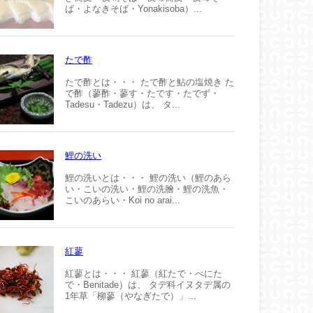
ば・よなきそば・Yonakisoba）...
たで酢
たで酢とは・・・ たで酢と鮎の塩焼き た
で酢（蓼酢・蓼す・たです・たでず・
Tadesu・Tadezu）は、 タ...
鯉の洗い
鯉の洗いとは・・・ 鯉の洗い（鯉のあら
い・こいの洗い・鯉の洗膾・鯉の洗魚・
こいのあらい・Koi no arai...
紅蓼
紅蓼とは・・・ 紅蓼（紅たで・べにた
で・Benitade）は、 タデ科イヌタデ属の
1年草「柳蓼（やなぎたで）」...