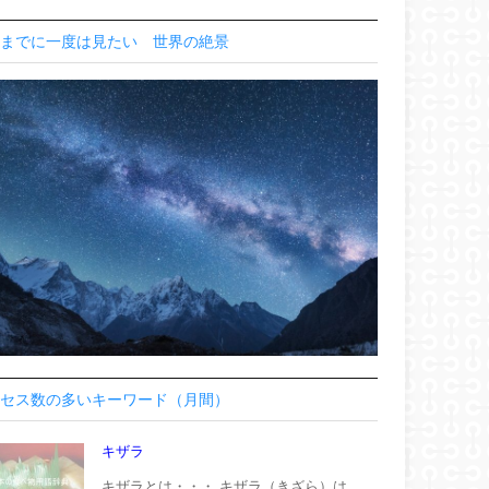
までに一度は見たい 世界の絶景
セス数の多いキーワード（月間）
キザラ
キザラとは・・・ キザラ（きざら）は、