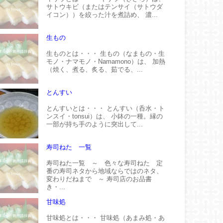
サトウキビ（またはテンサイ（サトウダ
イコン））を絞った汁を煮詰め、 濃...
生もの
生ものとは・・・ 生もの（なまもの・生
モノ・ナマモノ・Namamono）は、 加熱
（焼く、煮る、炙る、茹でる、...
とんすい
とんすいとは・・・ とんすい（呑水・ト
ンスイ・tonsui）は、 小鉢の一種。縁の
一部が持ち手のように突出して...
寿司ねた 一覧
寿司ねた一覧 ～ 色々な寿司ねた 定
番の寿司ネタから地域ならではのネタ、
変わりだねまで ～ 寿司店のお品書
き・...
甘味処
甘味処とは・・・ 甘味処（あまみ処・あ