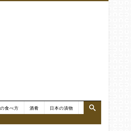
の食べ方
酒肴
日本の漬物