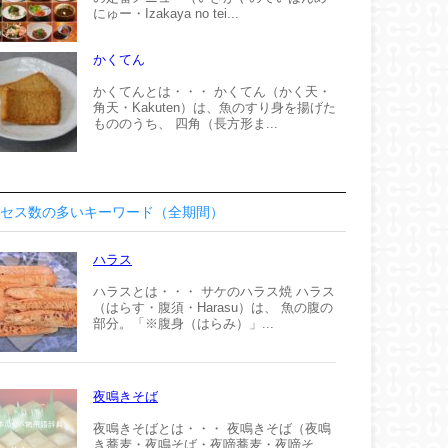
にゅー・Izakaya no tei...
かくてん
かくてんとは・・・ かくてん（かく天・
角天・Kakuten）は、魚のすり身を揚げた
もののうち、 四角（長方形ま...
セス数の多いキーワード（全期間）
ハラス
ハラスとは・・・ サケのハラス焼 ハラス
（はらす・腹須・Harasu）は、 魚の腹の
部分。「※腹身（はらみ）」...
夜鳴きそば
夜鳴きそばとは・・・ 夜鳴きそば（夜鳴
き蕎麦・夜鳴そば・夜啼蕎麦・夜啼そ