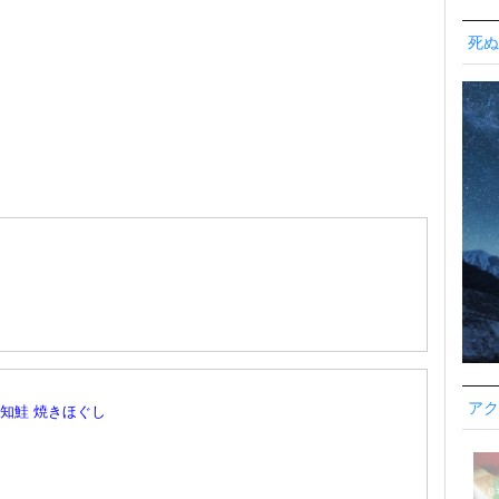
死ぬ
アク
不知鮭 焼きほぐし