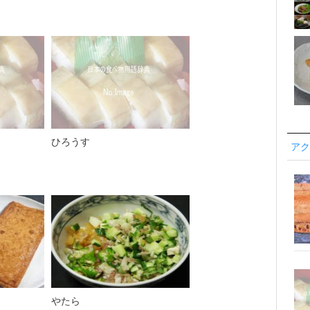
ひろうす
アク
やたら