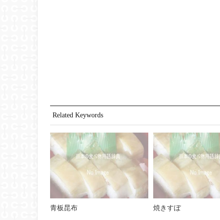
Related Keywords
青板昆布
焼きすぼ