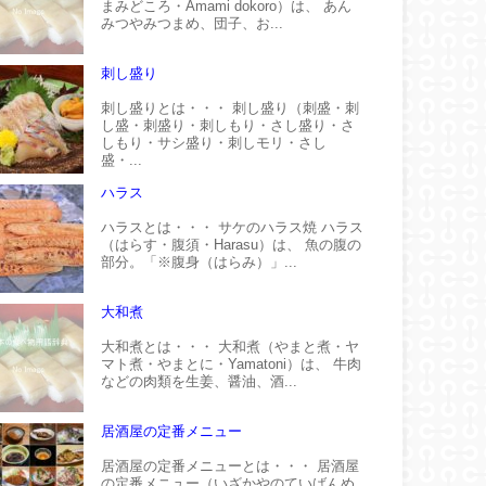
まみどころ・Amami dokoro）は、 あん
みつやみつまめ、団子、お...
刺し盛り
刺し盛りとは・・・ 刺し盛り（刺盛・刺
し盛・刺盛り・刺しもり・さし盛り・さ
しもり・サシ盛り・刺しモリ・さし
盛・...
ハラス
ハラスとは・・・ サケのハラス焼 ハラス
（はらす・腹須・Harasu）は、 魚の腹の
部分。「※腹身（はらみ）」...
大和煮
大和煮とは・・・ 大和煮（やまと煮・ヤ
マト煮・やまとに・Yamatoni）は、 牛肉
などの肉類を生姜、醤油、酒...
居酒屋の定番メニュー
居酒屋の定番メニューとは・・・ 居酒屋
の定番メニュー（いざかやのていばんめ