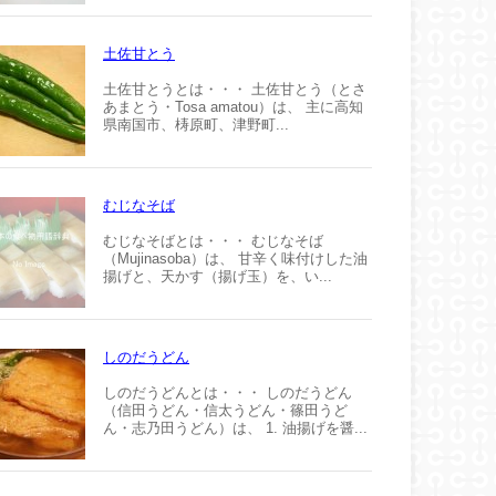
土佐甘とう
土佐甘とうとは・・・ 土佐甘とう（とさ
あまとう・Tosa amatou）は、 主に高知
県南国市、梼原町、津野町...
むじなそば
むじなそばとは・・・ むじなそば
（Mujinasoba）は、 甘辛く味付けした油
揚げと、天かす（揚げ玉）を、い...
しのだうどん
しのだうどんとは・・・ しのだうどん
（信田うどん・信太うどん・篠田うど
ん・志乃田うどん）は、 1. 油揚げを醤...