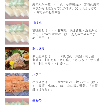
寿司ねた一覧 ～ 色々な寿司ねた 定番の寿司
ネタから地域ならではのネタ、変わりだねまで
～ 寿司店のお品書き・...
甘味処
甘味処とは・・・ 甘味処（あまみ処・あまみど
ころ・Amami dokoro）は、 あんみつやみつま
め、団子、お...
刺し盛り
刺し盛りとは・・・ 刺し盛り（刺盛・刺し盛・
刺盛り・刺しもり・さし盛り・さしもり・サシ盛
り・刺しモリ・さし盛・...
ハラス
ハラスとは・・・ サケのハラス焼 ハラス（はら
す・腹須・Harasu）は、 魚の腹の部分。「※腹
身（はらみ）」...
生もの