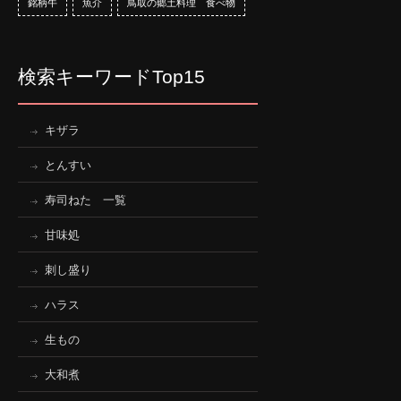
銘柄牛
魚介
鳥取の郷土料理 食べ物
検索キーワードTop15
キザラ
とんすい
寿司ねた 一覧
甘味処
刺し盛り
ハラス
生もの
大和煮