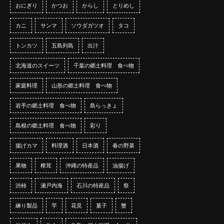
おにぎり
かつお
からし
とりめし
カニ
サンマ
ソウダガツオ
タコ
トンカツ
五島列島
出汁
北海道のスイーツ
千葉の郷土料理 食べ物
家庭料理
山形の郷土料理 食べ物
岩手の郷土料理 食べ物
島らっきょ
島根の郷土料理 食べ物
彩り
揚げカマ
料理酒
日本酒
春の野菜
果物
椎茸
沖縄の特産品
油揚げ
渋柿
瀬戸内海
石川の特産品
祭
練り製品
芋
花見
菓子
蟹