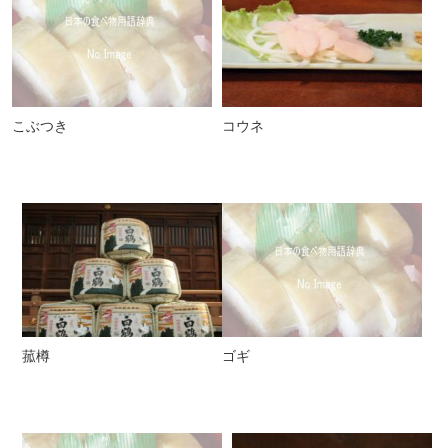
こぶつき
コウネ
菰樽
ゴギ