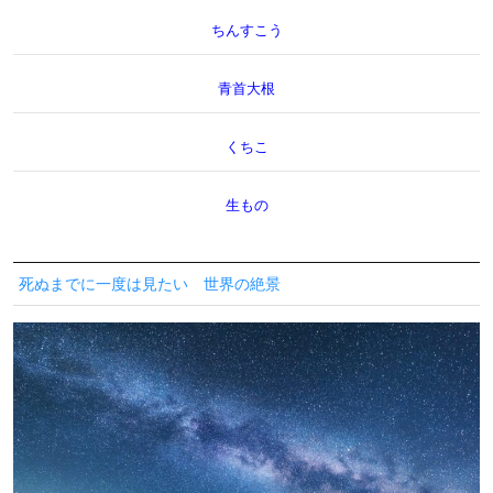
ちんすこう
青首大根
くちこ
生もの
死ぬまでに一度は見たい 世界の絶景