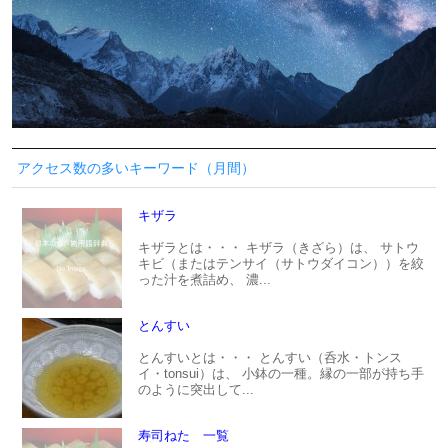
アクセス数の多いキーワード（月間）
キザラ
キザラとは・・・ キザラ（きざら）は、 サトウ
キビ（またはテンサイ（サトウダイコン））を絞
った汁を煮詰め、 濃...
とんすい
とんすいとは・・・ とんすい（呑水・トンス
イ・tonsui）は、 小鉢の一種。縁の一部が持ち手
のように突出して...
寿司ねた 一覧