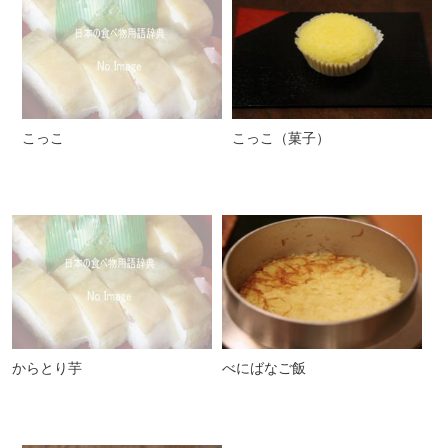
こっこ
こっこ（菓子）
からとり芋
べにばなご飯