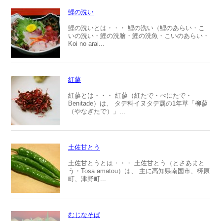
鯉の洗い
鯉の洗いとは・・・ 鯉の洗い（鯉のあらい・こ
いの洗い・鯉の洗膾・鯉の洗魚・こいのあらい・
Koi no arai...
紅蓼
紅蓼とは・・・ 紅蓼（紅たで・べにたで・
Benitade）は、 タデ科イヌタデ属の1年草「柳蓼
（やなぎたで）」...
土佐甘とう
土佐甘とうとは・・・ 土佐甘とう（とさあまと
う・Tosa amatou）は、 主に高知県南国市、梼原
町、津野町...
むじなそば