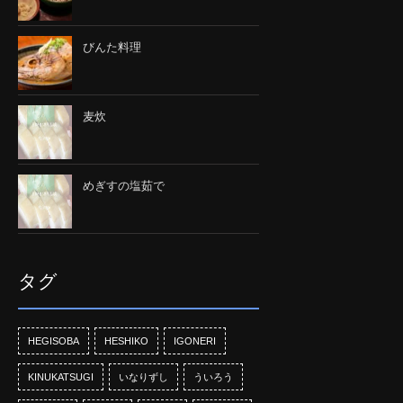
びんた料理
麦炊
めぎすの塩茹で
タグ
HEGISOBA
HESHIKO
IGONERI
KINUKATSUGI
いなりずし
ういろう