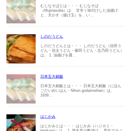
むじなそばとは・・・ むじなそば
（Mujinasoba）は、 甘辛く味付けした油揚げ
と、天かす（揚げ玉）を、い...
しのだうどん
しのだうどんとは・・・ しのだうどん（信田う
どん・信太うどん・篠田うどん・志乃田うどん）
は、 1. 油揚げを醤...
日本五大銘飯
日本五大銘飯とは・・・ 日本五大銘飯（にほん
ごだいめいはん・Nihon godaimeihan）は、
1939...
はじかみ
はじかみとは・・・ はじかみ（ハジカミ・
Hajikami）は、 1. 芽生姜の酢漬け。 早生で小ぶ