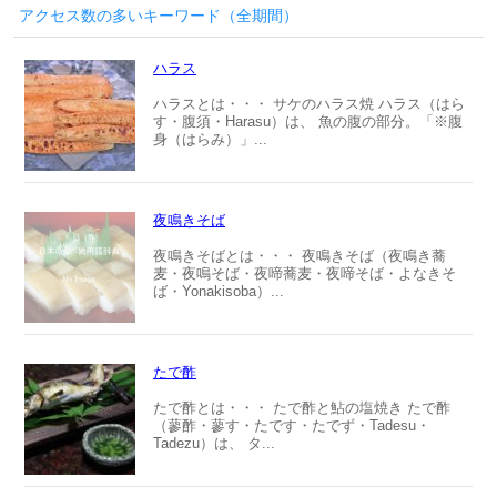
アクセス数の多いキーワード（全期間）
ハラス
ハラスとは・・・ サケのハラス焼 ハラス（はら
す・腹須・Harasu）は、 魚の腹の部分。「※腹
身（はらみ）」...
夜鳴きそば
夜鳴きそばとは・・・ 夜鳴きそば（夜鳴き蕎
麦・夜鳴そば・夜啼蕎麦・夜啼そば・よなきそ
ば・Yonakisoba）...
たで酢
たで酢とは・・・ たで酢と鮎の塩焼き たで酢
（蓼酢・蓼す・たです・たでず・Tadesu・
Tadezu）は、 タ...