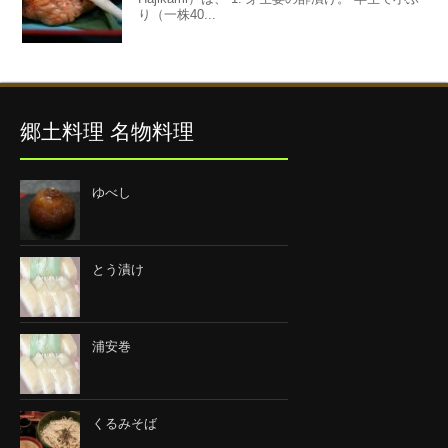
り（一株40...
郷土料理 名物料理
ゆべし
とう漬け
浦安巻
くるみそば