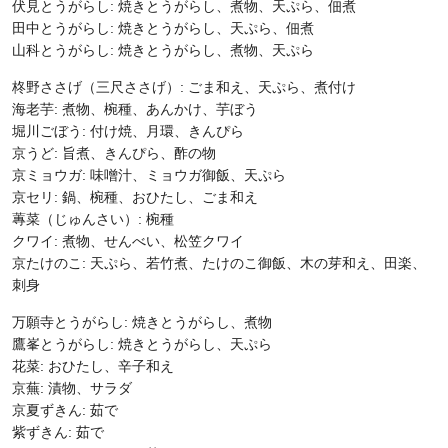
伏見とうがらし: 焼きとうがらし、煮物、天ぷら、佃煮
田中とうがらし: 焼きとうがらし、天ぷら、佃煮
山科とうがらし: 焼きとうがらし、煮物、天ぷら
柊野ささげ（三尺ささげ）: ごま和え、天ぷら、煮付け
海老芋: 煮物、椀種、あんかけ、芋ぼう
堀川ごぼう: 付け焼、月環、きんぴら
京うど: 旨煮、きんぴら、酢の物
京ミョウガ: 味噌汁、ミョウガ御飯、天ぷら
京セリ: 鍋、椀種、おひたし、ごま和え
蓴菜（じゅんさい）: 椀種
クワイ: 煮物、せんべい、松笠クワイ
京たけのこ: 天ぷら、若竹煮、たけのこ御飯、木の芽和え、田楽、
刺身
万願寺とうがらし: 焼きとうがらし、煮物
鷹峯とうがらし: 焼きとうがらし、天ぷら
花菜: おひたし、辛子和え
京蕪: 漬物、サラダ
京夏ずきん: 茹で
紫ずきん: 茹で