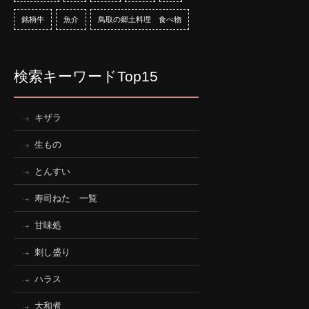
銘柄牛
魚介
鳥取の郷土料理 食べ物
検索キーワードTop15
キザラ
生もの
とんすい
寿司ねた 一覧
甘味処
刺し盛り
ハラス
大和煮