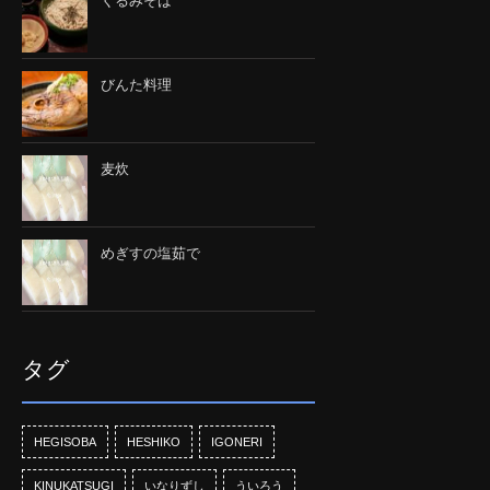
くるみそば
びんた料理
麦炊
めぎすの塩茹で
タグ
HEGISOBA
HESHIKO
IGONERI
KINUKATSUGI
いなりずし
ういろう