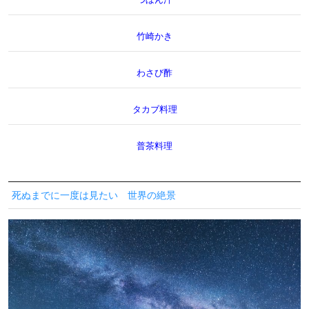
竹崎かき
わさび酢
タカブ料理
普茶料理
死ぬまでに一度は見たい 世界の絶景