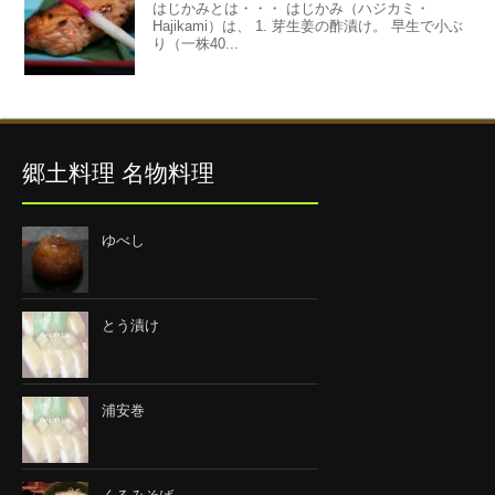
はじかみとは・・・ はじかみ（ハジカミ・
Hajikami）は、 1. 芽生姜の酢漬け。 早生で小ぶ
り（一株40...
郷土料理 名物料理
ゆべし
とう漬け
浦安巻