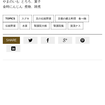
やまのいも: とろろ、菓子
金時にんじん: 煮物、雑煮
TOPICS
スグキ
京の伝統野菜
京都の郷土料理 食べ物
伝統野菜
水菜
聖護院大根
聖護院蕪
賀茂ナス
SHARE