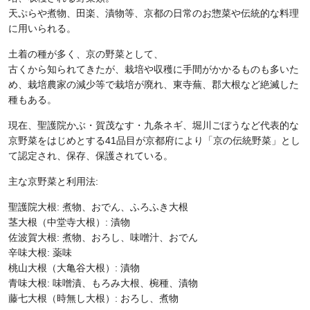
天ぷらや煮物、田楽、漬物等、京都の日常のお惣菜や伝統的な料理
に用いられる。
土着の種が多く、京の野菜として、
古くから知られてきたが、栽培や収穫に手間がかかるものも多いた
め、栽培農家の減少等で栽培が廃れ、東寺蕪、郡大根など絶滅した
種もある。
現在、聖護院かぶ・賀茂なす・九条ネギ、堀川ごぼうなど代表的な
京野菜をはじめとする41品目が京都府により「京の伝統野菜」とし
て認定され、保存、保護されている。
主な京野菜と利用法:
聖護院大根: 煮物、おでん、ふろふき大根
茎大根（中堂寺大根）: 漬物
佐波賀大根: 煮物、おろし、味噌汁、おでん
辛味大根: 薬味
桃山大根（大亀谷大根）: 漬物
青味大根: 味噌漬、もろみ大根、椀種、漬物
藤七大根（時無し大根）: おろし、煮物