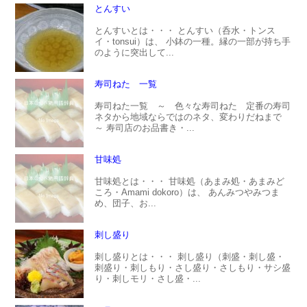
とんすい
とんすいとは・・・ とんすい（呑水・トンス
イ・tonsui）は、 小鉢の一種。縁の一部が持ち手
のように突出して...
寿司ねた 一覧
寿司ねた一覧 ～ 色々な寿司ねた 定番の寿司
ネタから地域ならではのネタ、変わりだねまで
～ 寿司店のお品書き・...
甘味処
甘味処とは・・・ 甘味処（あまみ処・あまみど
ころ・Amami dokoro）は、 あんみつやみつま
め、団子、お...
刺し盛り
刺し盛りとは・・・ 刺し盛り（刺盛・刺し盛・
刺盛り・刺しもり・さし盛り・さしもり・サシ盛
り・刺しモリ・さし盛・...