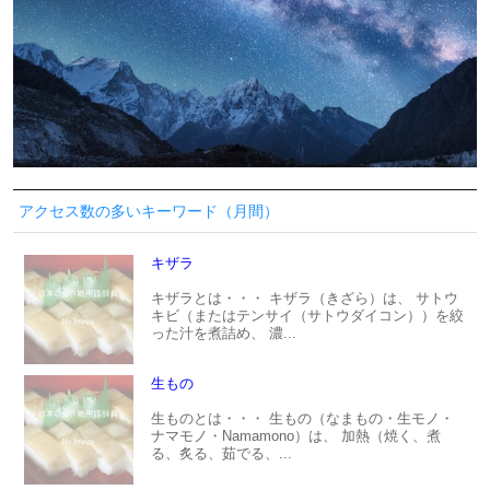
アクセス数の多いキーワード（月間）
キザラ
キザラとは・・・ キザラ（きざら）は、 サトウ
キビ（またはテンサイ（サトウダイコン））を絞
った汁を煮詰め、 濃...
生もの
生ものとは・・・ 生もの（なまもの・生モノ・
ナマモノ・Namamono）は、 加熱（焼く、煮
る、炙る、茹でる、...