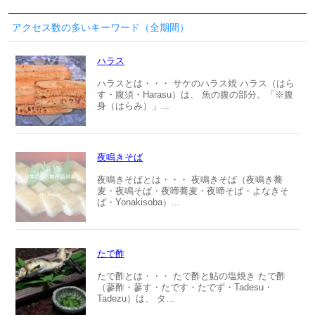
アクセス数の多いキーワード（全期間）
ハラス
ハラスとは・・・ サケのハラス焼 ハラス（はら
す・腹須・Harasu）は、 魚の腹の部分。「※腹
身（はらみ）」...
夜鳴きそば
夜鳴きそばとは・・・ 夜鳴きそば（夜鳴き蕎
麦・夜鳴そば・夜啼蕎麦・夜啼そば・よなきそ
ば・Yonakisoba）...
たで酢
たで酢とは・・・ たで酢と鮎の塩焼き たで酢
（蓼酢・蓼す・たです・たでず・Tadesu・
Tadezu）は、 タ...