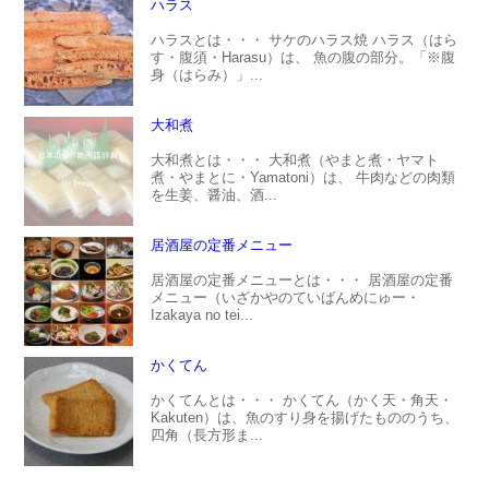
ハラス
ハラスとは・・・ サケのハラス焼 ハラス（はら
す・腹須・Harasu）は、 魚の腹の部分。「※腹
身（はらみ）」...
大和煮
大和煮とは・・・ 大和煮（やまと煮・ヤマト
煮・やまとに・Yamatoni）は、 牛肉などの肉類
を生姜、醤油、酒...
居酒屋の定番メニュー
居酒屋の定番メニューとは・・・ 居酒屋の定番
メニュー（いざかやのていばんめにゅー・
Izakaya no tei...
かくてん
かくてんとは・・・ かくてん（かく天・角天・
Kakuten）は、魚のすり身を揚げたもののうち、
四角（長方形ま...