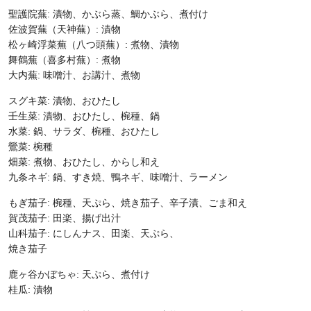
聖護院蕪: 漬物、かぶら蒸、鯛かぶら、煮付け
佐波賀蕪（天神蕪）: 漬物
松ヶ崎浮菜蕪（八つ頭蕪）: 煮物、漬物
舞鶴蕪（喜多村蕪）: 煮物
大内蕪: 味噌汁、お講汁、煮物
スグキ菜: 漬物、おひたし
壬生菜: 漬物、おひたし、椀種、鍋
水菜: 鍋、サラダ、椀種、おひたし
鶯菜: 椀種
畑菜: 煮物、おひたし、からし和え
九条ネギ: 鍋、すき焼、鴨ネギ、味噌汁、ラーメン
もぎ茄子: 椀種、天ぷら、焼き茄子、辛子漬、ごま和え
賀茂茄子: 田楽、揚げ出汁
山科茄子: にしんナス、田楽、天ぷら、
焼き茄子
鹿ヶ谷かぼちゃ: 天ぷら、煮付け
桂瓜: 漬物