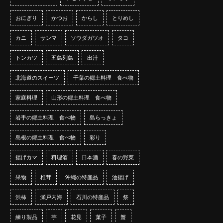
おにぎり
かつお
からし
とりめし
カニ
サンマ
ソウダガツオ
タコ
トンカツ
五島列島
出汁
北海道のスイーツ
千葉の郷土料理 食べ物
家庭料理
山形の郷土料理 食べ物
岩手の郷土料理 食べ物
島らっきょ
島根の郷土料理 食べ物
彩り
揚げカマ
料理酒
日本酒
春の野菜
果物
椎茸
沖縄の特産品
油揚げ
渋柿
瀬戸内海
石川の特産品
祭
練り製品
芋
花見
菓子
蟹