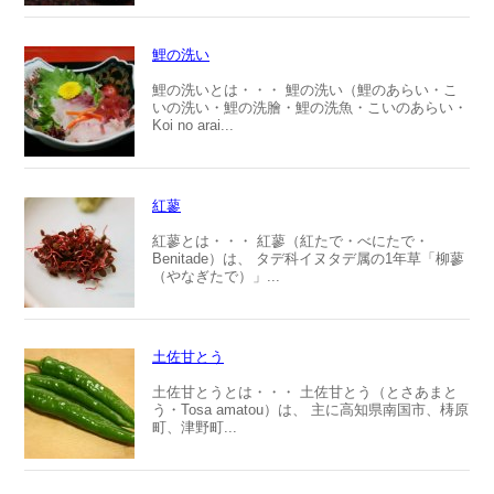
鯉の洗い
鯉の洗いとは・・・ 鯉の洗い（鯉のあらい・こ
いの洗い・鯉の洗膾・鯉の洗魚・こいのあらい・
Koi no arai...
紅蓼
紅蓼とは・・・ 紅蓼（紅たで・べにたで・
Benitade）は、 タデ科イヌタデ属の1年草「柳蓼
（やなぎたで）」...
土佐甘とう
土佐甘とうとは・・・ 土佐甘とう（とさあまと
う・Tosa amatou）は、 主に高知県南国市、梼原
町、津野町...