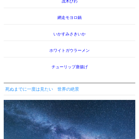
茂木びわ
網走モヨロ鍋
いかすみさきいか
ホワイトガウラーメン
チューリップ唐揚げ
死ぬまでに一度は見たい 世界の絶景