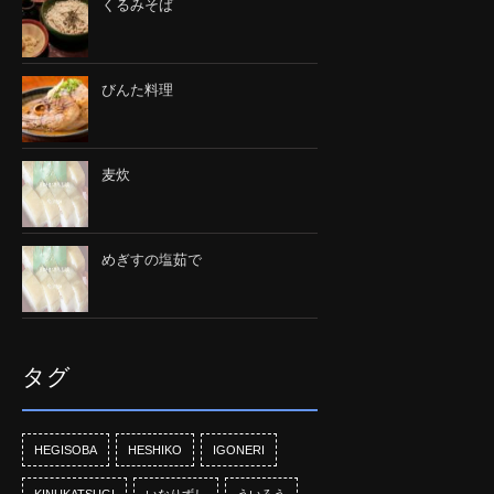
くるみそば
びんた料理
麦炊
めぎすの塩茹で
タグ
HEGISOBA
HESHIKO
IGONERI
KINUKATSUGI
いなりずし
ういろう