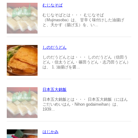
むじなそば
むじなそばとは・・・ むじなそば
（Mujinasoba）は、 甘辛く味付けした油揚げ
と、天かす（揚げ玉）を、い...
しのだうどん
しのだうどんとは・・・ しのだうどん（信田う
どん・信太うどん・篠田うどん・志乃田うどん）
は、 1. 油揚げを醤...
日本五大銘飯
日本五大銘飯とは・・・ 日本五大銘飯（にほん
ごだいめいはん・Nihon godaimeihan）は、
1939...
はじかみ