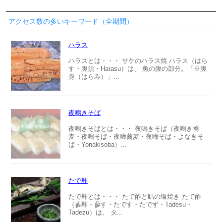
アクセス数の多いキーワード（全期間）
ハラス
ハラスとは・・・ サケのハラス焼 ハラス（はら
す・腹須・Harasu）は、 魚の腹の部分。「※腹
身（はらみ）」...
夜鳴きそば
夜鳴きそばとは・・・ 夜鳴きそば（夜鳴き蕎
麦・夜鳴そば・夜啼蕎麦・夜啼そば・よなきそ
ば・Yonakisoba）...
たで酢
たで酢とは・・・ たで酢と鮎の塩焼き たで酢
（蓼酢・蓼す・たです・たでず・Tadesu・
Tadezu）は、 タ...