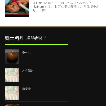
はじかみとは・・・ はじかみ（ハジカミ・
Hajikami）は、 1. 芽生姜の酢漬け。 早生で小ぶ
り（一株40...
郷土料理 名物料理
ゆべし
とう漬け
浦安巻