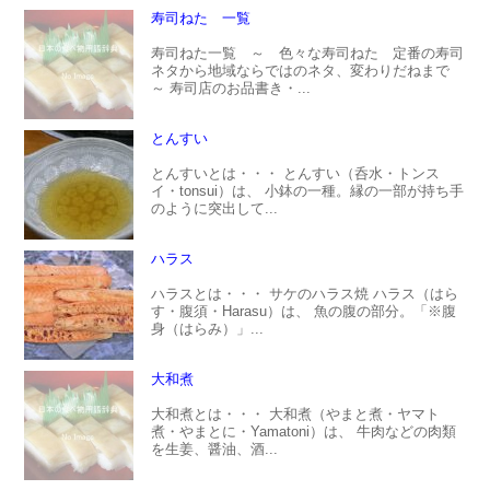
寿司ねた 一覧
寿司ねた一覧 ～ 色々な寿司ねた 定番の寿司
ネタから地域ならではのネタ、変わりだねまで
～ 寿司店のお品書き・...
とんすい
とんすいとは・・・ とんすい（呑水・トンス
イ・tonsui）は、 小鉢の一種。縁の一部が持ち手
のように突出して...
ハラス
ハラスとは・・・ サケのハラス焼 ハラス（はら
す・腹須・Harasu）は、 魚の腹の部分。「※腹
身（はらみ）」...
大和煮
大和煮とは・・・ 大和煮（やまと煮・ヤマト
煮・やまとに・Yamatoni）は、 牛肉などの肉類
を生姜、醤油、酒...