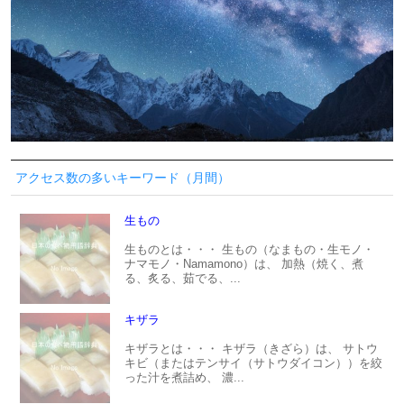
アクセス数の多いキーワード（月間）
生もの
生ものとは・・・ 生もの（なまもの・生モノ・
ナマモノ・Namamono）は、 加熱（焼く、煮
る、炙る、茹でる、...
キザラ
キザラとは・・・ キザラ（きざら）は、 サトウ
キビ（またはテンサイ（サトウダイコン））を絞
った汁を煮詰め、 濃...