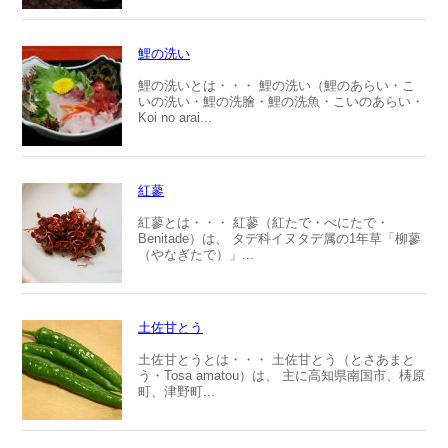
鯉の洗い
鯉の洗いとは・・・ 鯉の洗い（鯉のあらい・こ
いの洗い・鯉の洗膾・鯉の洗魚・こいのあらい・
Koi no arai...
紅蓼
紅蓼とは・・・ 紅蓼（紅たで・べにたで・
Benitade）は、 タデ科イヌタデ属の1年草「柳蓼
（やなぎたで）」...
土佐甘とう
土佐甘とうとは・・・ 土佐甘とう（とさあまと
う・Tosa amatou）は、 主に高知県南国市、梼原
町、津野町...