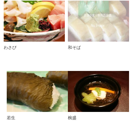
わさび
和そば
若生
椀盛