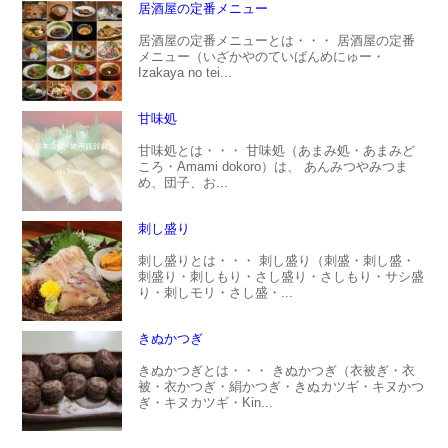
居酒屋の定番メニュー
居酒屋の定番メニューとは・・・ 居酒屋の定番
メニュー（いざかやのていばんめにゅー・
Izakaya no tei...
甘味処
甘味処とは・・・ 甘味処（あまみ処・あまみど
ころ・Amami dokoro）は、 あんみつやみつま
め、団子、お...
刺し盛り
刺し盛りとは・・・ 刺し盛り（刺盛・刺し盛・
刺盛り・刺しもり・さし盛り・さしもり・サシ盛
り・刺しモリ・さし盛・...
きぬかつぎ
きぬかつぎとは・・・ きぬかつぎ（衣被ぎ・衣
被・衣かつぎ・絹かつぎ・きぬカツギ・キヌかつ
ぎ・キヌカツギ・Kin...