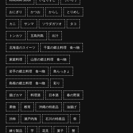
おにぎり
かつお
からし
とりめし
カニ
サンマ
ソウダガツオ
タコ
トンカツ
五島列島
出汁
北海道のスイーツ
千葉の郷土料理 食べ物
家庭料理
山形の郷土料理 食べ物
岩手の郷土料理 食べ物
島らっきょ
島根の郷土料理 食べ物
彩り
揚げカマ
料理酒
日本酒
春の野菜
果物
椎茸
沖縄の特産品
油揚げ
渋柿
瀬戸内海
石川の特産品
祭
練り製品
芋
花見
菓子
蟹