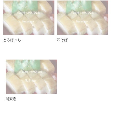
とろぼっち
和そば
浦安巻