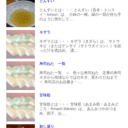
とんすい
とんすいとは・・・ とんすい（呑水・トンス
イ・tonsui）は、 小鉢の一種。縁の一部が持ち手
のように突出して...
キザラ
キザラとは・・・ キザラ（きざら）は、 サトウ
キビ（またはテンサイ（サトウダイコン））を絞
った汁を煮詰め、 濃...
寿司ねた 一覧
寿司ねた一覧 ～ 色々な寿司ねた 定番の寿司
ネタから地域ならではのネタ、変わりだねまで
～ 寿司店のお品書き・...
甘味処
甘味処とは・・・ 甘味処（あまみ処・あまみど
ころ・Amami dokoro）は、 あんみつやみつま
め、団子、お...
刺し盛り