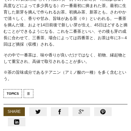
高度などによって多少異なる）の一番最初に摘まれた茶。最初に生
育した新芽を摘んで作られるお茶。初摘み茶、新茶とも。さわやか
で清々しく、香りや甘み、旨味がある茶（※）といわれる。一番茶
を摘んだ後、およそ14日前後で新しい芽が生え、45日ほどすると摘
むことができるようになる。これを二番茶といい、その後も芽の成
長に合わせて、三番茶、場合によっては四番茶と、お茶は年に3～4
回ほど摘採（収穫）される。
その中で一番茶は、味や香りが良いだけではなく、初物、縁起物と
して重宝され、高値で取引されることが多い。
※茶の旨味成分であるテアニン（アミノ酸の一種）を多く含むとい
う。
TOPICS
茶
SHARE