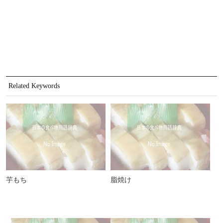
Related Keywords
芋もち
脂焼け