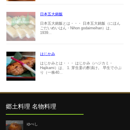
日本五大銘飯
日本五大銘飯とは・・・ 日本五大銘飯（にほん
ごだいめいはん・Nihon godaimeihan）は、
1939...
はじかみ
はじかみとは・・・ はじかみ（ハジカミ・
Hajikami）は、 1. 芽生姜の酢漬け。 早生で小ぶ
り（一株40...
郷土料理 名物料理
ゆべし