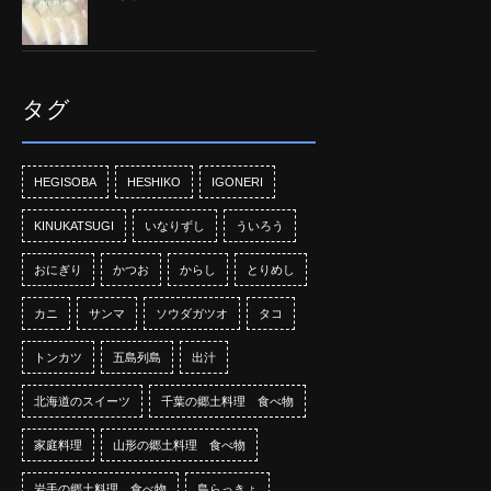
タグ
HEGISOBA
HESHIKO
IGONERI
KINUKATSUGI
いなりずし
ういろう
おにぎり
かつお
からし
とりめし
カニ
サンマ
ソウダガツオ
タコ
トンカツ
五島列島
出汁
北海道のスイーツ
千葉の郷土料理 食べ物
家庭料理
山形の郷土料理 食べ物
岩手の郷土料理 食べ物
島らっきょ