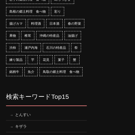
島根の郷土料理 食べ物
彩り
揚げカマ
料理酒
日本酒
春の野菜
果物
椎茸
沖縄の特産品
油揚げ
渋柿
瀬戸内海
石川の特産品
祭
練り製品
芋
花見
菓子
蟹
銘柄牛
魚介
鳥取の郷土料理 食べ物
検索キーワードTop15
とんすい
キザラ