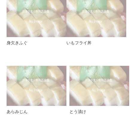
身欠きふぐ
いもフライ丼
あらみじん
とう漬け