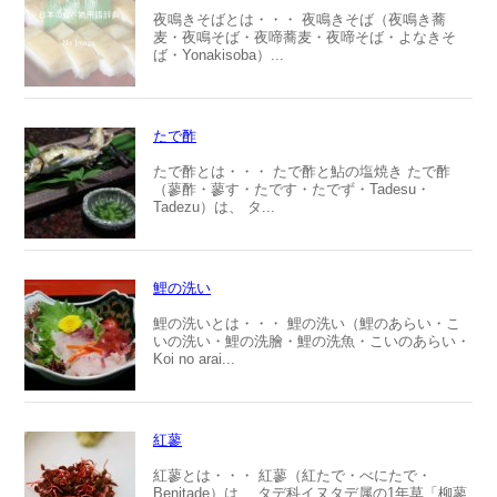
夜鳴きそばとは・・・ 夜鳴きそば（夜鳴き蕎
麦・夜鳴そば・夜啼蕎麦・夜啼そば・よなきそ
ば・Yonakisoba）...
たで酢
たで酢とは・・・ たで酢と鮎の塩焼き たで酢
（蓼酢・蓼す・たです・たでず・Tadesu・
Tadezu）は、 タ...
鯉の洗い
鯉の洗いとは・・・ 鯉の洗い（鯉のあらい・こ
いの洗い・鯉の洗膾・鯉の洗魚・こいのあらい・
Koi no arai...
紅蓼
紅蓼とは・・・ 紅蓼（紅たで・べにたで・
Benitade）は、 タデ科イヌタデ属の1年草「柳蓼