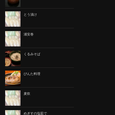
とう漬け
浦安巻
くるみそば
びんた料理
麦炊
めぎすの塩茹で