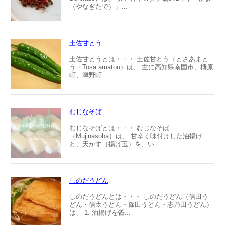
（やなぎたで）」...
土佐甘とう
土佐甘とうとは・・・ 土佐甘とう（とさあまと
う・Tosa amatou）は、 主に高知県南国市、梼原
町、津野町...
むじなそば
むじなそばとは・・・ むじなそば
（Mujinasoba）は、 甘辛く味付けした油揚げ
と、天かす（揚げ玉）を、い...
しのだうどん
しのだうどんとは・・・ しのだうどん（信田う
どん・信太うどん・篠田うどん・志乃田うどん）
は、 1. 油揚げを醤...