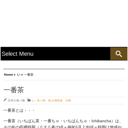
Home »
い »
一番茶
一番茶
日本の食べ物
い
,
食べ物・飲み物関連 全般
一番茶とは・・・
一番茶（いちばん茶・一番ちゃ・いちばんちゃ・Ichibancha）は、
その年の収穫時期（八十八夜の頃＝例年5月上旬頃＝時期は地域や