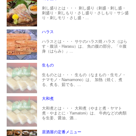
刺し盛りとは・・・ 刺し盛り（刺盛・刺し盛・
刺盛り・刺しもり・さし盛り・さしもり・サシ盛
り・刺しモリ・さし盛・...
ハラス
ハラスとは・・・ サケのハラス焼 ハラス（はら
す・腹須・Harasu）は、 魚の腹の部分。「※腹
身（はらみ）」...
生もの
生ものとは・・・ 生もの（なまもの・生モノ・
ナマモノ・Namamono）は、 加熱（焼く、煮
る、炙る、茹でる、...
大和煮
大和煮とは・・・ 大和煮（やまと煮・ヤマト
煮・やまとに・Yamatoni）は、 牛肉などの肉類
を生姜、醤油、酒...
居酒屋の定番メニュー