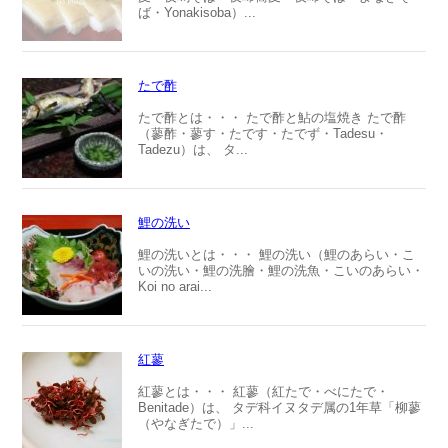
ば・Yonakisoba）...
たで酢
たで酢とは・・・ たで酢と鮎の塩焼き たで酢
（蓼酢・蓼す・たです・たでず・Tadesu・
Tadezu）は、 タ...
鯉の洗い
鯉の洗いとは・・・ 鯉の洗い（鯉のあらい・こ
いの洗い・鯉の洗膾・鯉の洗魚・こいのあらい・
Koi no arai...
紅蓼
紅蓼とは・・・ 紅蓼（紅たで・べにたで・
Benitade）は、 タデ科イヌタデ属の1年草「柳蓼
（やなぎたで）」...