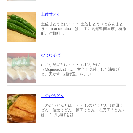
土佐甘とう
土佐甘とうとは・・・ 土佐甘とう（とさあまと
う・Tosa amatou）は、 主に高知県南国市、梼原
町、津野町...
むじなそば
むじなそばとは・・・ むじなそば
（Mujinasoba）は、 甘辛く味付けした油揚げ
と、天かす（揚げ玉）を、い...
しのだうどん
しのだうどんとは・・・ しのだうどん（信田う
どん・信太うどん・篠田うどん・志乃田うどん）
は、 1. 油揚げを醤...