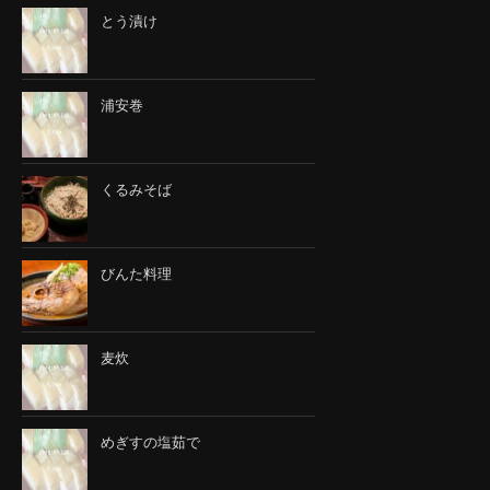
とう漬け
浦安巻
くるみそば
びんた料理
麦炊
めぎすの塩茹で