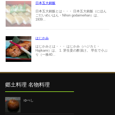
日本五大銘飯
日本五大銘飯とは・・・ 日本五大銘飯（にほん
ごだいめいはん・Nihon godaimeihan）は、
1939...
はじかみ
はじかみとは・・・ はじかみ（ハジカミ・
Hajikami）は、 1. 芽生姜の酢漬け。 早生で小ぶ
り（一株40...
郷土料理 名物料理
ゆべし