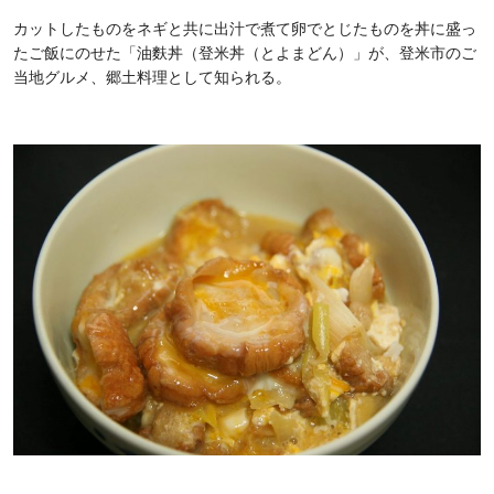
カットしたものをネギと共に出汁で煮て卵でとじたものを丼に盛っ
たご飯にのせた「油麩丼（登米丼（とよまどん）」が、登米市のご
当地グルメ、郷土料理として知られる。