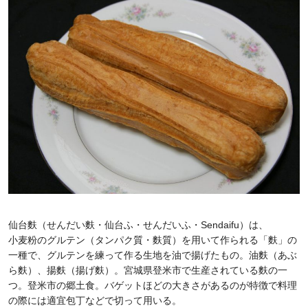
仙台麩（せんだい麩・仙台ふ・せんだいふ・Sendaifu）は、
小麦粉のグルテン（タンパク質・麩質）を用いて作られる「麩」の
一種で、グルテンを練って作る生地を油で揚げたもの。油麩（あぶ
ら麩）、揚麩（揚げ麩）。宮城県登米市で生産されている麩の一
つ。登米市の郷土食。バゲットほどの大きさがあるのが特徴で料理
の際には適宜包丁などで切って用いる。