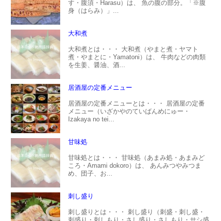
す・腹須・Harasu）は、 魚の腹の部分。「※腹
身（はらみ）」...
大和煮
大和煮とは・・・ 大和煮（やまと煮・ヤマト
煮・やまとに・Yamatoni）は、 牛肉などの肉類
を生姜、醤油、酒...
居酒屋の定番メニュー
居酒屋の定番メニューとは・・・ 居酒屋の定番
メニュー（いざかやのていばんめにゅー・
Izakaya no tei...
甘味処
甘味処とは・・・ 甘味処（あまみ処・あまみど
ころ・Amami dokoro）は、 あんみつやみつま
め、団子、お...
刺し盛り
刺し盛りとは・・・ 刺し盛り（刺盛・刺し盛・
刺盛り・刺しもり・さし盛り・さしもり・サシ盛