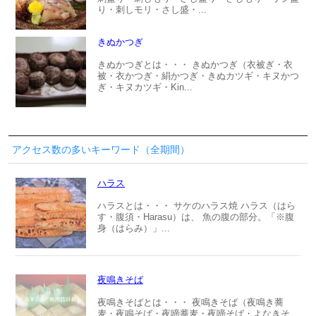
り・刺しモリ・さし盛・...
きぬかつぎ
きぬかつぎとは・・・ きぬかつぎ（衣被ぎ・衣
被・衣かつぎ・絹かつぎ・きぬカツギ・キヌかつ
ぎ・キヌカツギ・Kin...
アクセス数の多いキーワード（全期間）
ハラス
ハラスとは・・・ サケのハラス焼 ハラス（はら
す・腹須・Harasu）は、 魚の腹の部分。「※腹
身（はらみ）」...
夜鳴きそば
夜鳴きそばとは・・・ 夜鳴きそば（夜鳴き蕎
麦・夜鳴そば・夜啼蕎麦・夜啼そば・よなきそ