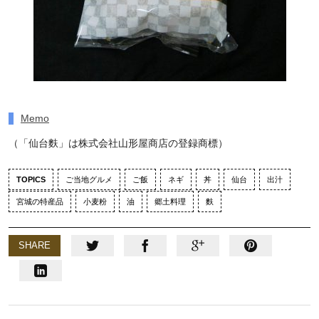
Memo
（「仙台麩」は株式会社山形屋商店の登録商標）
TOPICS
ご当地グルメ
ご飯
ネギ
丼
仙台
出汁
宮城の特産品
小麦粉
油
郷土料理
麩
SHARE