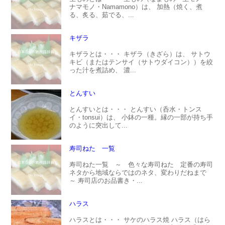
ナマモノ・Namamono）は、 加熱（焼く、煮
る、炙る、茹でる、...
キザラ
キザラとは・・・ キザラ（きざら）は、 サトウ
キビ（またはテンサイ（サトウダイコン））を絞
った汁を煮詰め、 濃...
とんすい
とんすいとは・・・ とんすい（呑水・トンス
イ・tonsui）は、 小鉢の一種。縁の一部が持ち手
のように突出して...
寿司ねた 一覧
寿司ねた一覧 ～ 色々な寿司ねた 定番の寿司
ネタから地域ならではのネタ、変わりだねまで
～ 寿司店のお品書き・...
ハラス
ハラスとは・・・ サケのハラス焼 ハラス（はら