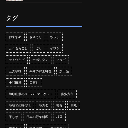
タグ
おすすめ
きゅうり
ちらし
とうもろこし
ぶり
イワシ
サトウキビ
ナポリタン
マタギ
三大珍味
兵庫の郷土料理
加工品
十和田湖
口直し
和歌山県のスーパーマーケット
喜多方市
地域での呼び名
地方名
夜食
川魚
干し芋
日本の野菜料理
枝豆