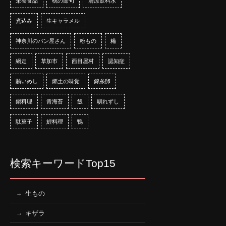
栄養食品
桃の節句
清涼飲料水
煮込み
生キャラメル
神奈川のパン屋さん
粉もの
糒
網走
草加市
西目屋村
認知症
賄いめし
郷土の味覚
錦糸卵
鍋料理
青海苔
飯
馴れずし
駄菓子
鯉料理
鴨
検索キーワードTop15
生もの
キザラ