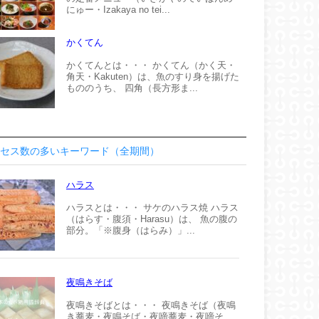
にゅー・Izakaya no tei...
かくてん
かくてんとは・・・ かくてん（かく天・
角天・Kakuten）は、魚のすり身を揚げた
もののうち、 四角（長方形ま...
セス数の多いキーワード（全期間）
ハラス
ハラスとは・・・ サケのハラス焼 ハラス
（はらす・腹須・Harasu）は、 魚の腹の
部分。「※腹身（はらみ）」...
夜鳴きそば
夜鳴きそばとは・・・ 夜鳴きそば（夜鳴
き蕎麦・夜鳴そば・夜啼蕎麦・夜啼そ