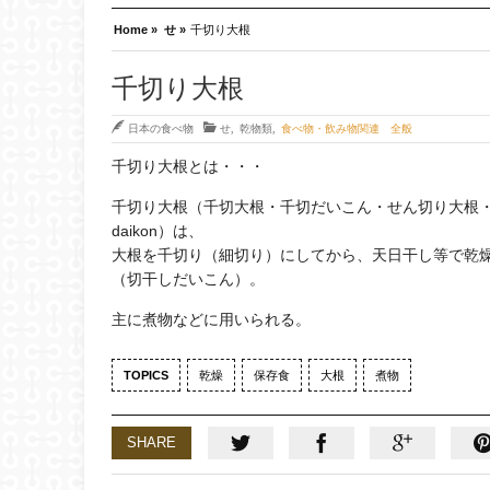
Home »
せ »
千切り大根
千切り大根
日本の食べ物
せ
,
乾物類
,
食べ物・飲み物関連 全般
千切り大根とは・・・
千切り大根（千切大根・千切だいこん・せん切り大根・千
daikon）は、
大根を千切り（細切り）にしてから、天日干し等で乾
（切干しだいこん）。
主に煮物などに用いられる。
TOPICS
乾燥
保存食
大根
煮物
SHARE