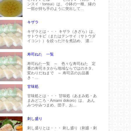
ンスイ・tonsui）は、 小鉢の一種。縁の
一部が持ち手のように突出して...
キザラ
キザラとは・・・ キザラ（きざら）は、
サトウキビ（またはテンサイ（サトウダ
イコン））を絞った汁を煮詰め、 濃...
寿司ねた 一覧
寿司ねた一覧 ～ 色々な寿司ねた 定
番の寿司ネタから地域ならではのネタ、
変わりだねまで ～ 寿司店のお品書
き・...
甘味処
甘味処とは・・・ 甘味処（あまみ処・あ
まみどころ・Amami dokoro）は、 あん
みつやみつまめ、団子、お...
刺し盛り
刺し盛りとは・・・ 刺し盛り（刺盛・刺