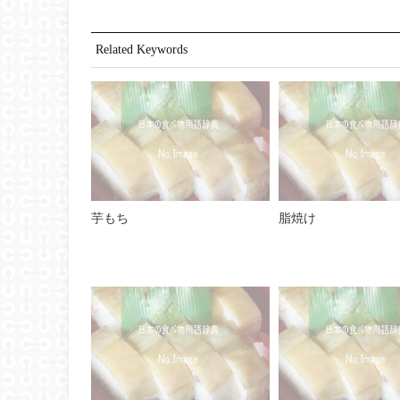
Related Keywords
芋もち
脂焼け