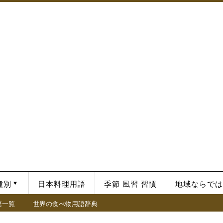
種別
日本料理用語
季節 風習 習慣
地域ならでは
語一覧
世界の食べ物用語辞典