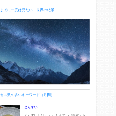
までに一度は見たい 世界の絶景
セス数の多いキーワード（月間）
とんすい
とんすいとは・・・ とんすい（呑水・ト