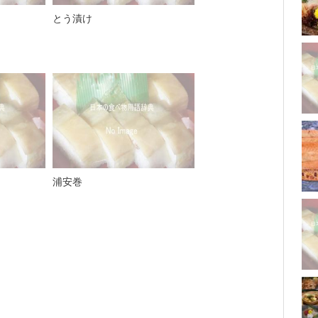
とう漬け
浦安巻