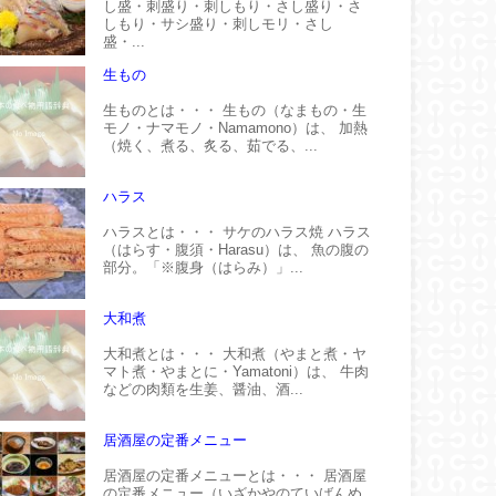
し盛・刺盛り・刺しもり・さし盛り・さ
しもり・サシ盛り・刺しモリ・さし
盛・...
生もの
生ものとは・・・ 生もの（なまもの・生
モノ・ナマモノ・Namamono）は、 加熱
（焼く、煮る、炙る、茹でる、...
ハラス
ハラスとは・・・ サケのハラス焼 ハラス
（はらす・腹須・Harasu）は、 魚の腹の
部分。「※腹身（はらみ）」...
大和煮
大和煮とは・・・ 大和煮（やまと煮・ヤ
マト煮・やまとに・Yamatoni）は、 牛肉
などの肉類を生姜、醤油、酒...
居酒屋の定番メニュー
居酒屋の定番メニューとは・・・ 居酒屋
の定番メニュー（いざかやのていばんめ