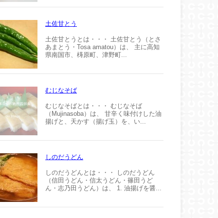
土佐甘とう
土佐甘とうとは・・・ 土佐甘とう（とさ
あまとう・Tosa amatou）は、 主に高知
県南国市、梼原町、津野町...
むじなそば
むじなそばとは・・・ むじなそば
（Mujinasoba）は、 甘辛く味付けした油
揚げと、天かす（揚げ玉）を、い...
しのだうどん
しのだうどんとは・・・ しのだうどん
（信田うどん・信太うどん・篠田うど
ん・志乃田うどん）は、 1. 油揚げを醤...