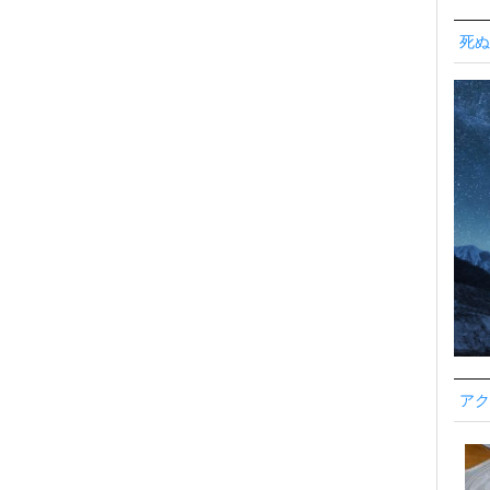
死ぬ
アク