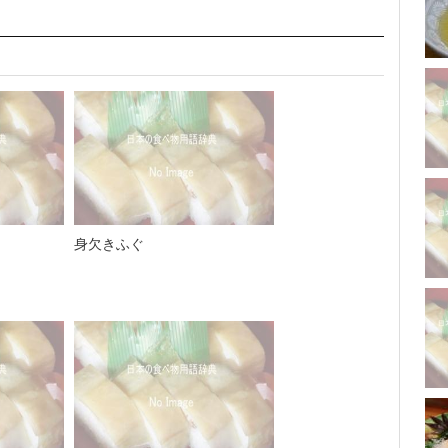
身欠きふぐ