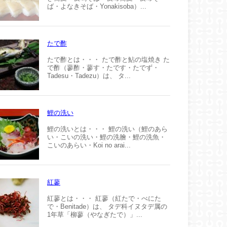
ば・よなきそば・Yonakisoba）...
たで酢
たで酢とは・・・ たで酢と鮎の塩焼き た
で酢（蓼酢・蓼す・たです・たでず・
Tadesu・Tadezu）は、 タ...
鯉の洗い
鯉の洗いとは・・・ 鯉の洗い（鯉のあら
い・こいの洗い・鯉の洗膾・鯉の洗魚・
こいのあらい・Koi no arai...
紅蓼
紅蓼とは・・・ 紅蓼（紅たで・べにた
で・Benitade）は、 タデ科イヌタデ属の
1年草「柳蓼（やなぎたで）」...