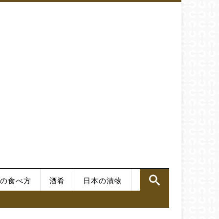
の食べ方
酒肴
日本の漬物