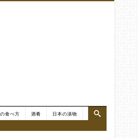
の食べ方
酒肴
日本の漬物