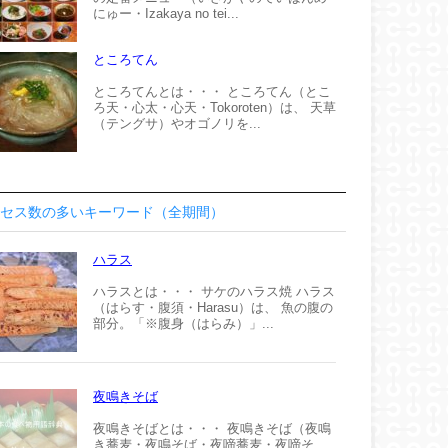
にゅー・Izakaya no tei...
ところてん
ところてんとは・・・ ところてん（とこ
ろ天・心太・心天・Tokoroten）は、 天草
（テングサ）やオゴノリを...
セス数の多いキーワード（全期間）
ハラス
ハラスとは・・・ サケのハラス焼 ハラス
（はらす・腹須・Harasu）は、 魚の腹の
部分。「※腹身（はらみ）」...
夜鳴きそば
夜鳴きそばとは・・・ 夜鳴きそば（夜鳴
き蕎麦・夜鳴そば・夜啼蕎麦・夜啼そ