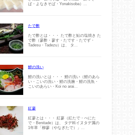
ば・よなきそば・Yonakisoba）...
たで酢
たで酢とは・・・ たで酢と鮎の塩焼き た
で酢（蓼酢・蓼す・たです・たでず・
Tadesu・Tadezu）は、 タ...
鯉の洗い
鯉の洗いとは・・・ 鯉の洗い（鯉のあら
い・こいの洗い・鯉の洗膾・鯉の洗魚・
こいのあらい・Koi no arai...
紅蓼
紅蓼とは・・・ 紅蓼（紅たで・べにた
で・Benitade）は、 タデ科イヌタデ属の
1年草「柳蓼（やなぎたで）」...