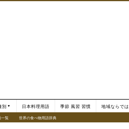
種別
日本料理用語
季節 風習 習慣
地域ならでは
語一覧
世界の食べ物用語辞典