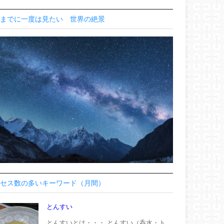
までに一度は見たい 世界の絶景
セス数の多いキーワード（月間）
とんすい
とんすいとは・・・ とんすい（呑水・ト