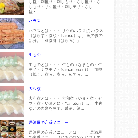
し盛・刺盛り・刺しもり・さし盛り・さ
しもり・サシ盛り・刺しモリ・さし
盛・...
ハラス
ハラスとは・・・ サケのハラス焼 ハラス
（はらす・腹須・Harasu）は、 魚の腹の
部分。「※腹身（はらみ）」...
生もの
生ものとは・・・ 生もの（なまもの・生
モノ・ナマモノ・Namamono）は、 加熱
（焼く、煮る、炙る、茹でる、...
大和煮
大和煮とは・・・ 大和煮（やまと煮・ヤ
マト煮・やまとに・Yamatoni）は、 牛肉
などの肉類を生姜、醤油、酒...
居酒屋の定番メニュー
居酒屋の定番メニューとは・・・ 居酒屋
の定番メニュー（いざかやのていばんめ