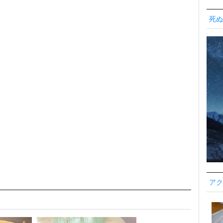
死ぬ
アク