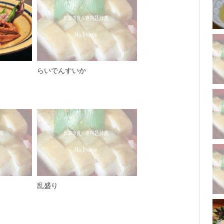
らいでんすいか
乱盛り