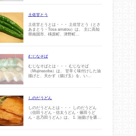
土佐甘とう
土佐甘とうとは・・・ 土佐甘とう（とさ
あまとう・Tosa amatou）は、 主に高知
県南国市、梼原町、津野町...
むじなそば
むじなそばとは・・・ むじなそば
（Mujinasoba）は、 甘辛く味付けした油
揚げと、天かす（揚げ玉）を、い...
しのだうどん
しのだうどんとは・・・ しのだうどん
（信田うどん・信太うどん・篠田うど
ん・志乃田うどん）は、 1. 油揚げを醤...