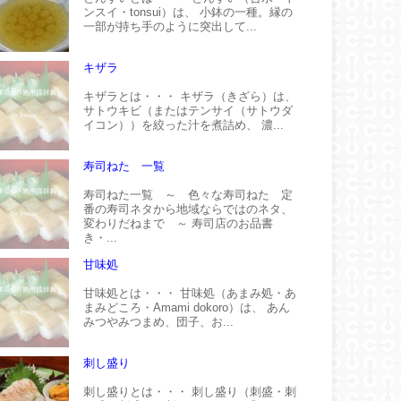
ンスイ・tonsui）は、 小鉢の一種。縁の
一部が持ち手のように突出して...
キザラ
キザラとは・・・ キザラ（きざら）は、
サトウキビ（またはテンサイ（サトウダ
イコン））を絞った汁を煮詰め、 濃...
寿司ねた 一覧
寿司ねた一覧 ～ 色々な寿司ねた 定
番の寿司ネタから地域ならではのネタ、
変わりだねまで ～ 寿司店のお品書
き・...
甘味処
甘味処とは・・・ 甘味処（あまみ処・あ
まみどころ・Amami dokoro）は、 あん
みつやみつまめ、団子、お...
刺し盛り
刺し盛りとは・・・ 刺し盛り（刺盛・刺