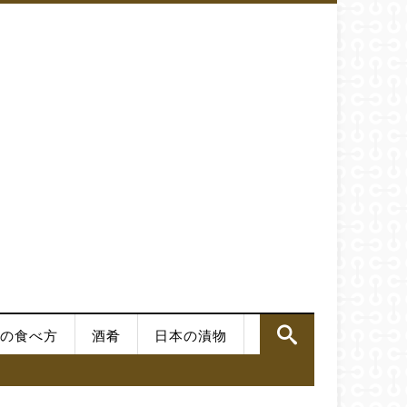
の食べ方
酒肴
日本の漬物