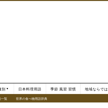
種別
日本料理用語
季節 風習 習慣
地域ならでは
語一覧
世界の食べ物用語辞典