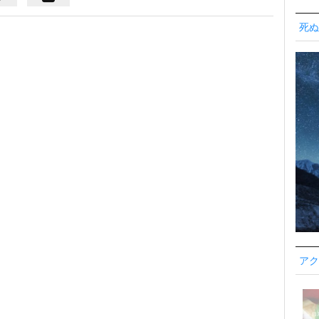
死ぬ
アク