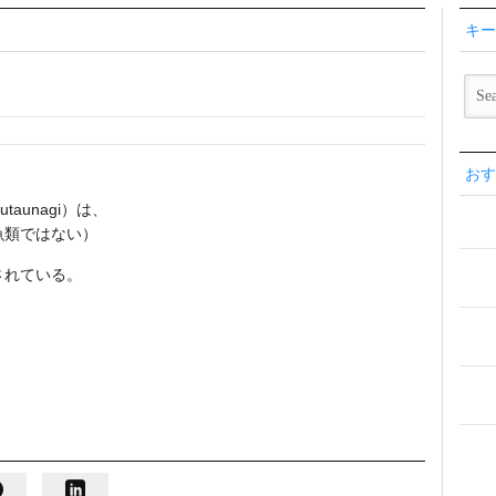
キー
おす
unagi）は、
魚類ではない）
されている。