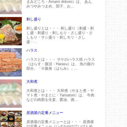
まみどころ・Amami dokoro）は、 あん
みつやみつまめ、団子、お...
刺し盛り
刺し盛りとは・・・ 刺し盛り（刺盛・刺
し盛・刺盛り・刺しもり・さし盛り・さ
しもり・サシ盛り・刺しモリ・さし
盛・...
ハラス
ハラスとは・・・ サケのハラス焼 ハラス
（はらす・腹須・Harasu）は、 魚の腹の
部分。「※腹身（はらみ）」...
大和煮
大和煮とは・・・ 大和煮（やまと煮・ヤ
マト煮・やまとに・Yamatoni）は、 牛肉
などの肉類を生姜、醤油、酒...
居酒屋の定番メニュー
居酒屋の定番メニューとは・・・ 居酒屋
の定番メニュー（いざかやのていばんめ