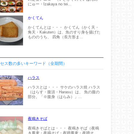
にゅー・Izakaya no tei...
かくてん
かくてんとは・・・ かくてん（かく天・
角天・Kakuten）は、魚のすり身を揚げた
もののうち、 四角（長方形ま...
セス数の多いキーワード（全期間）
ハラス
ハラスとは・・・ サケのハラス焼 ハラス
（はらす・腹須・Harasu）は、 魚の腹の
部分。「※腹身（はらみ）」...
夜鳴きそば
夜鳴きそばとは・・・ 夜鳴きそば（夜鳴
き蕎麦・夜鳴そば・夜啼蕎麦・夜啼そ