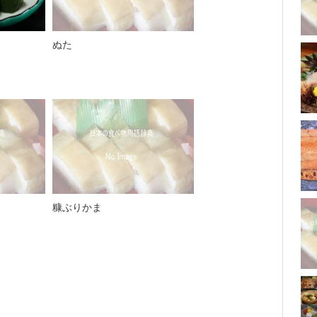
ぬた
糠ぶりかま