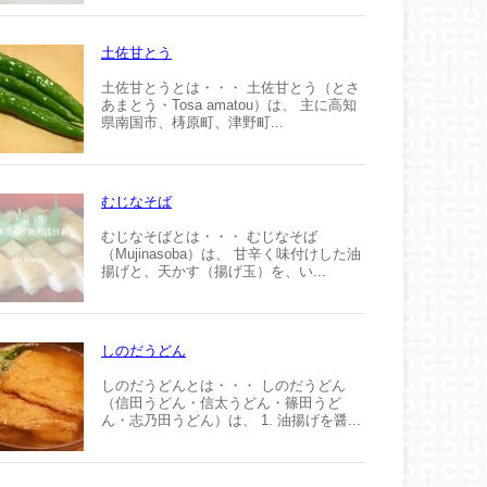
土佐甘とう
土佐甘とうとは・・・ 土佐甘とう（とさ
あまとう・Tosa amatou）は、 主に高知
県南国市、梼原町、津野町...
むじなそば
むじなそばとは・・・ むじなそば
（Mujinasoba）は、 甘辛く味付けした油
揚げと、天かす（揚げ玉）を、い...
しのだうどん
しのだうどんとは・・・ しのだうどん
（信田うどん・信太うどん・篠田うど
ん・志乃田うどん）は、 1. 油揚げを醤...