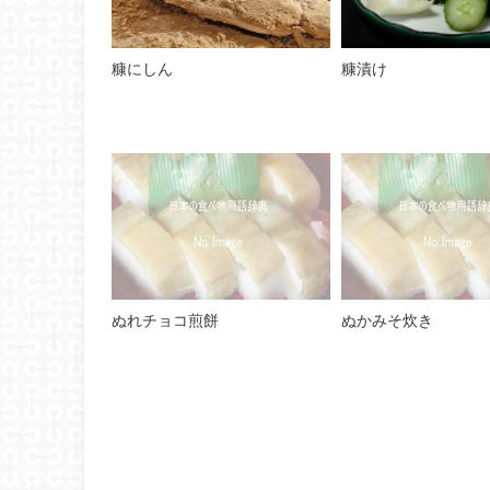
糠にしん
糠漬け
ぬれチョコ煎餅
ぬかみそ炊き