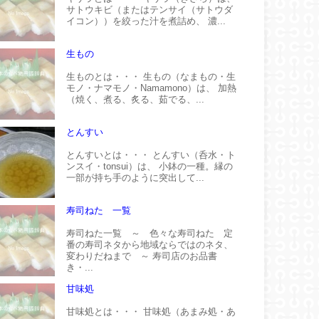
サトウキビ（またはテンサイ（サトウダ
イコン））を絞った汁を煮詰め、 濃...
生もの
生ものとは・・・ 生もの（なまもの・生
モノ・ナマモノ・Namamono）は、 加熱
（焼く、煮る、炙る、茹でる、...
とんすい
とんすいとは・・・ とんすい（呑水・ト
ンスイ・tonsui）は、 小鉢の一種。縁の
一部が持ち手のように突出して...
寿司ねた 一覧
寿司ねた一覧 ～ 色々な寿司ねた 定
番の寿司ネタから地域ならではのネタ、
変わりだねまで ～ 寿司店のお品書
き・...
甘味処
甘味処とは・・・ 甘味処（あまみ処・あ