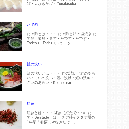
ば・よなきそば・Yonakisoba）...
たで酢
たで酢とは・・・ たで酢と鮎の塩焼き た
で酢（蓼酢・蓼す・たです・たでず・
Tadesu・Tadezu）は、 タ...
鯉の洗い
鯉の洗いとは・・・ 鯉の洗い（鯉のあら
い・こいの洗い・鯉の洗膾・鯉の洗魚・
こいのあらい・Koi no arai...
紅蓼
紅蓼とは・・・ 紅蓼（紅たで・べにた
で・Benitade）は、 タデ科イヌタデ属の
1年草「柳蓼（やなぎたで）」...