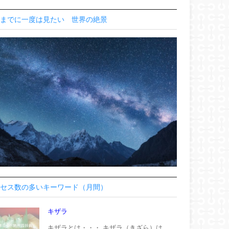
までに一度は見たい 世界の絶景
セス数の多いキーワード（月間）
キザラ
キザラとは・・・ キザラ（きざら）は、