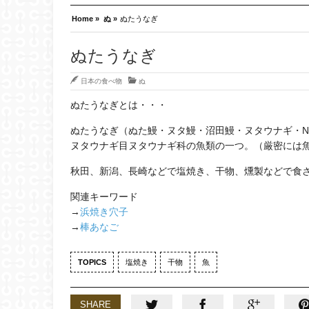
Home »
ぬ »
ぬたうなぎ
ぬたうなぎ
日本の食べ物
ぬ
ぬたうなぎとは・・・
ぬたうなぎ（ぬた鰻・ヌタ鰻・沼田鰻・ヌタウナギ・Nuta
ヌタウナギ目ヌタウナギ科の魚類の一つ。（厳密には
秋田、新潟、長崎などで塩焼き、干物、燻製などで食
関連キーワード
→
浜焼き穴子
→
棒あなご
TOPICS
塩焼き
干物
魚
SHARE