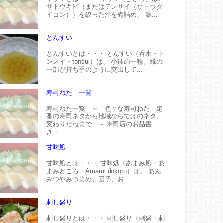
サトウキビ（またはテンサイ（サトウダ
イコン））を絞った汁を煮詰め、 濃...
とんすい
とんすいとは・・・ とんすい（呑水・ト
ンスイ・tonsui）は、 小鉢の一種。縁の
一部が持ち手のように突出して...
寿司ねた 一覧
寿司ねた一覧 ～ 色々な寿司ねた 定
番の寿司ネタから地域ならではのネタ、
変わりだねまで ～ 寿司店のお品書
き・...
甘味処
甘味処とは・・・ 甘味処（あまみ処・あ
まみどころ・Amami dokoro）は、 あん
みつやみつまめ、団子、お...
刺し盛り
刺し盛りとは・・・ 刺し盛り（刺盛・刺