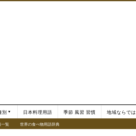
種別
日本料理用語
季節 風習 習慣
地域ならでは
語一覧
世界の食べ物用語辞典