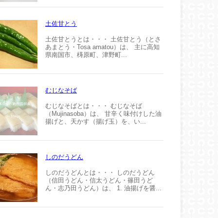
土佐甘とう
土佐甘とうとは・・・ 土佐甘とう（とさ
あまとう・Tosa amatou）は、 主に高知
県南国市、梼原町、津野町...
むじなそば
むじなそばとは・・・ むじなそば
（Mujinasoba）は、 甘辛く味付けした油
揚げと、天かす（揚げ玉）を、い...
しのだうどん
しのだうどんとは・・・ しのだうどん
（信田うどん・信太うどん・篠田うど
ん・志乃田うどん）は、 1. 油揚げを醤...