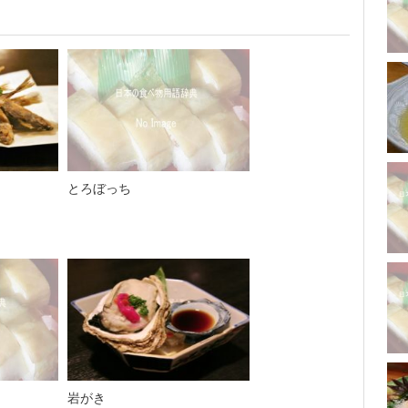
とろぼっち
岩がき