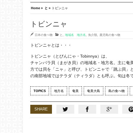
Home »
と »
トビンニャ
トビンニャ
日本の食べ物
と
,
地域名 地方名
,
魚介類
,
鹿児島の食べ物
トビンニャとは・・・
トビンニャ（とびんにゃ・Tobinnya）は、
チャンバラ貝（まがき貝）の地域名・地方名。主に奄
方では貝を「ニャ」と呼び、トビンニャで「跳ぶ貝」
の南部地域ではテラダ（ティラダ）とも呼ぶ。旬は冬で
TOPICS
地方名
奄美
奄美大島
島の食べ物
SHARE