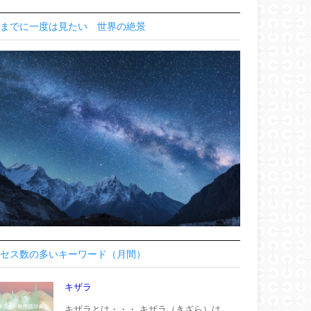
までに一度は見たい 世界の絶景
セス数の多いキーワード（月間）
キザラ
キザラとは・・・ キザラ（きざら）は、