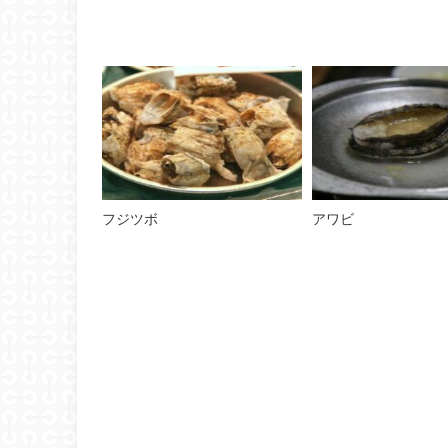
フジツボ
アワビ