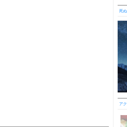
死ぬ
アク