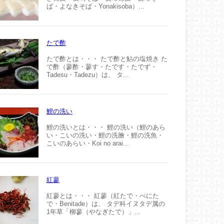
ば・よなきそば・Yonakisoba）...
たで酢
たで酢とは・・・ たで酢と鮎の塩焼き た
で酢（蓼酢・蓼す・たです・たでず・
Tadesu・Tadezu）は、 タ...
鯉の洗い
鯉の洗いとは・・・ 鯉の洗い（鯉のあら
い・こいの洗い・鯉の洗膾・鯉の洗魚・
こいのあらい・Koi no arai...
紅蓼
紅蓼とは・・・ 紅蓼（紅たで・べにた
で・Benitade）は、 タデ科イヌタデ属の
1年草「柳蓼（やなぎたで）」...