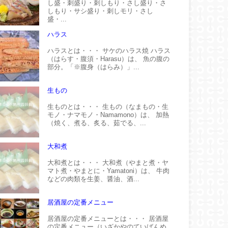
し盛・刺盛り・刺しもり・さし盛り・さ
しもり・サシ盛り・刺しモリ・さし
盛・...
ハラス
ハラスとは・・・ サケのハラス焼 ハラス
（はらす・腹須・Harasu）は、 魚の腹の
部分。「※腹身（はらみ）」...
生もの
生ものとは・・・ 生もの（なまもの・生
モノ・ナマモノ・Namamono）は、 加熱
（焼く、煮る、炙る、茹でる、...
大和煮
大和煮とは・・・ 大和煮（やまと煮・ヤ
マト煮・やまとに・Yamatoni）は、 牛肉
などの肉類を生姜、醤油、酒...
居酒屋の定番メニュー
居酒屋の定番メニューとは・・・ 居酒屋
の定番メニュー（いざかやのていばんめ