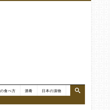
の食べ方
酒肴
日本の漬物