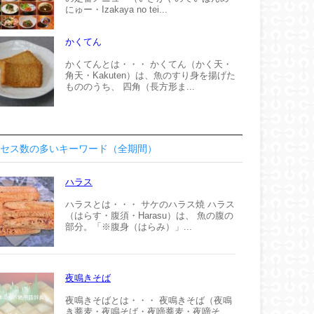
にゅー・Izakaya no tei...
かくてん
かくてんとは・・・ かくてん（かく天・
角天・Kakuten）は、魚のすり身を揚げた
もののうち、 四角（長方形ま...
セス数の多いキーワード（全期間）
ハラス
ハラスとは・・・ サケのハラス焼 ハラス
（はらす・腹須・Harasu）は、 魚の腹の
部分。「※腹身（はらみ）」...
夜鳴きそば
夜鳴きそばとは・・・ 夜鳴きそば（夜鳴
き蕎麦・夜鳴そば・夜啼蕎麦・夜啼そ