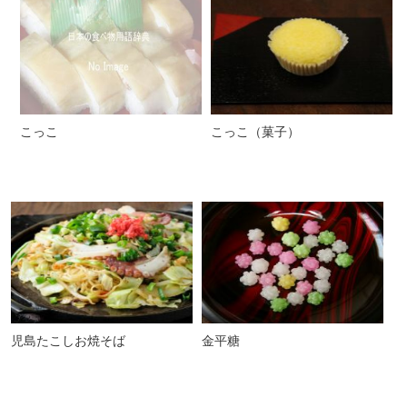
こっこ
こっこ（菓子）
児島たこしお焼そば
金平糖