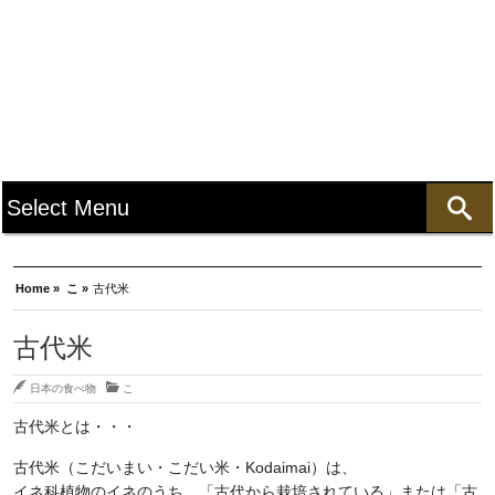
Home »
こ »
古代米
古代米
日本の食べ物
こ
古代米とは・・・
古代米（こだいまい・こだい米・Kodaimai）は、
イネ科植物のイネのうち、「古代から栽培されている」または「古