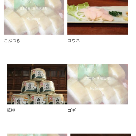
こぶつき
コウネ
菰樽
ゴギ