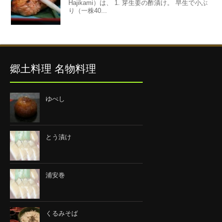
Hajikami）は、 1. 芽生姜の酢漬け。 早生で小ぶ
り（一株40...
郷土料理 名物料理
ゆべし
とう漬け
浦安巻
くるみそば