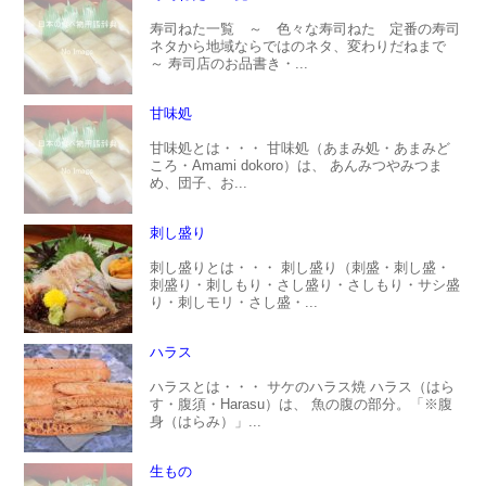
寿司ねた一覧 ～ 色々な寿司ねた 定番の寿司
ネタから地域ならではのネタ、変わりだねまで
～ 寿司店のお品書き・...
甘味処
甘味処とは・・・ 甘味処（あまみ処・あまみど
ころ・Amami dokoro）は、 あんみつやみつま
め、団子、お...
刺し盛り
刺し盛りとは・・・ 刺し盛り（刺盛・刺し盛・
刺盛り・刺しもり・さし盛り・さしもり・サシ盛
り・刺しモリ・さし盛・...
ハラス
ハラスとは・・・ サケのハラス焼 ハラス（はら
す・腹須・Harasu）は、 魚の腹の部分。「※腹
身（はらみ）」...
生もの