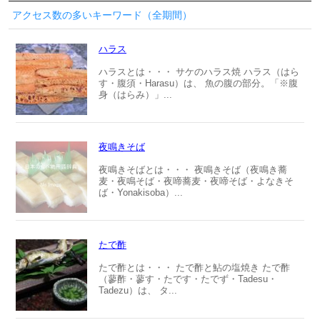
アクセス数の多いキーワード（全期間）
ハラス
ハラスとは・・・ サケのハラス焼 ハラス（はら
す・腹須・Harasu）は、 魚の腹の部分。「※腹
身（はらみ）」...
夜鳴きそば
夜鳴きそばとは・・・ 夜鳴きそば（夜鳴き蕎
麦・夜鳴そば・夜啼蕎麦・夜啼そば・よなきそ
ば・Yonakisoba）...
たで酢
たで酢とは・・・ たで酢と鮎の塩焼き たで酢
（蓼酢・蓼す・たです・たでず・Tadesu・
Tadezu）は、 タ...