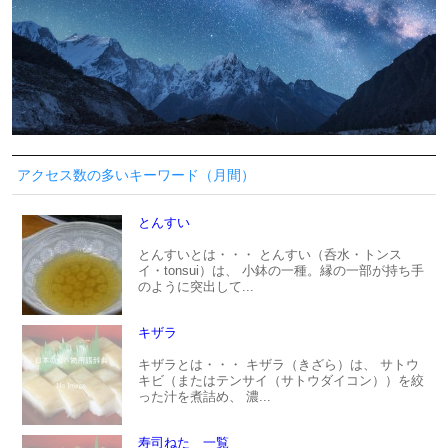
アクセス数の多いキーワード（月間）
とんすい
とんすいとは・・・ とんすい（呑水・トンス
イ・tonsui）は、 小鉢の一種。縁の一部が持ち手
のように突出して...
キザラ
キザラとは・・・ キザラ（きざら）は、 サトウ
キビ（またはテンサイ（サトウダイコン））を絞
った汁を煮詰め、 濃...
寿司ねた 一覧