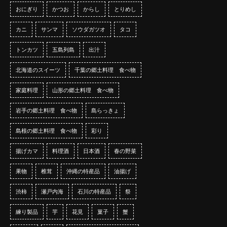
おにぎり
かつお
からし
とりめし
カニ
サンマ
ソウダガツオ
タコ
トンカツ
五島列島
出汁
北海道のスイーツ
千葉の郷土料理 食べ物
家庭料理
山形の郷土料理 食べ物
岩手の郷土料理 食べ物
島らっきょ
島根の郷土料理 食べ物
彩り
揚げカマ
料理酒
日本酒
春の野菜
果物
椎茸
沖縄の特産品
油揚げ
渋柿
瀬戸内海
石川の特産品
祭
練り製品
芋
花見
菓子
蟹