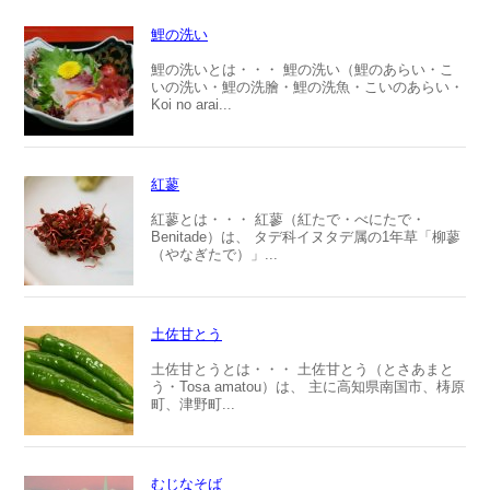
鯉の洗い
鯉の洗いとは・・・ 鯉の洗い（鯉のあらい・こ
いの洗い・鯉の洗膾・鯉の洗魚・こいのあらい・
Koi no arai...
紅蓼
紅蓼とは・・・ 紅蓼（紅たで・べにたで・
Benitade）は、 タデ科イヌタデ属の1年草「柳蓼
（やなぎたで）」...
土佐甘とう
土佐甘とうとは・・・ 土佐甘とう（とさあまと
う・Tosa amatou）は、 主に高知県南国市、梼原
町、津野町...
むじなそば