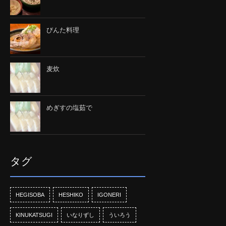
びんた料理
麦炊
めぎすの塩茹で
タグ
HEGISOBA
HESHIKO
IGONERI
KINUKATSUGI
いなりずし
ういろう