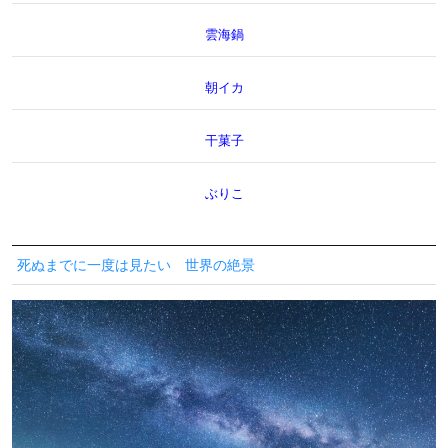
雲海鍋
朝イカ
干菓子
ぶりこ
死ぬまでに一度は見たい 世界の絶景