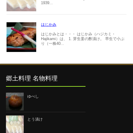
1939...
はじかみ
はじかみとは・・・ はじかみ（ハジカミ・
Hajikami）は、 1. 芽生姜の酢漬け。 早生で小ぶ
り（一株40...
郷土料理 名物料理
ゆべし
とう漬け