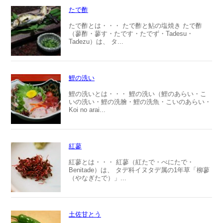
たで酢
たで酢とは・・・ たで酢と鮎の塩焼き たで酢
（蓼酢・蓼す・たです・たでず・Tadesu・
Tadezu）は、 タ...
鯉の洗い
鯉の洗いとは・・・ 鯉の洗い（鯉のあらい・こ
いの洗い・鯉の洗膾・鯉の洗魚・こいのあらい・
Koi no arai...
紅蓼
紅蓼とは・・・ 紅蓼（紅たで・べにたで・
Benitade）は、 タデ科イヌタデ属の1年草「柳蓼
（やなぎたで）」...
土佐甘とう