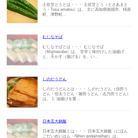
土佐甘とうとは・・・ 土佐甘とう（とさあまと
う・Tosa amatou）は、 主に高知県南国市、梼原
町、津野町...
むじなそば
むじなそばとは・・・ むじなそば
（Mujinasoba）は、 甘辛く味付けした油揚げ
と、天かす（揚げ玉）を、い...
しのだうどん
しのだうどんとは・・・ しのだうどん（信田う
どん・信太うどん・篠田うどん・志乃田うどん）
は、 1. 油揚げを醤...
日本五大銘飯
日本五大銘飯とは・・・ 日本五大銘飯（にほん
ごだいめいはん・Nihon godaimeihan）は、