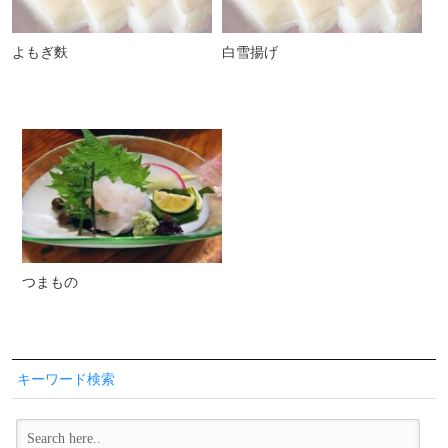
よもぎ麩
白雪揚げ
つまもの
キーワード検索