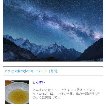
アクセス数の多いキーワード（月間）
とんすい
とんすいとは・・・ とんすい（呑水・トンス
イ・tonsui）は、 小鉢の一種。縁の一部が持ち手
のように突出して...