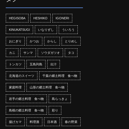
HEGISOBA
HESHIKO
IGONERI
KINUKATSUGI
いなりずし
ういろう
おにぎり
かつお
からし
とりめし
カニ
サンマ
ソウダガツオ
タコ
トンカツ
五島列島
出汁
北海道のスイーツ
千葉の郷土料理 食べ物
家庭料理
山形の郷土料理 食べ物
岩手の郷土料理 食べ物
島らっきょ
島根の郷土料理 食べ物
彩り
揚げカマ
料理酒
日本酒
春の野菜