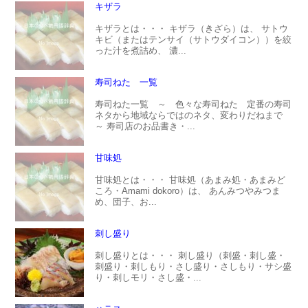
キザラ
キザラとは・・・ キザラ（きざら）は、 サトウ
キビ（またはテンサイ（サトウダイコン））を絞
った汁を煮詰め、 濃...
寿司ねた 一覧
寿司ねた一覧 ～ 色々な寿司ねた 定番の寿司
ネタから地域ならではのネタ、変わりだねまで
～ 寿司店のお品書き・...
甘味処
甘味処とは・・・ 甘味処（あまみ処・あまみど
ころ・Amami dokoro）は、 あんみつやみつま
め、団子、お...
刺し盛り
刺し盛りとは・・・ 刺し盛り（刺盛・刺し盛・
刺盛り・刺しもり・さし盛り・さしもり・サシ盛
り・刺しモリ・さし盛・...