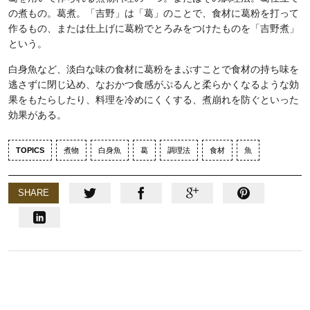
の煮もの。葛煮。「吉野」は「葛」のことで、食材に葛粉を打って
作るもの、または仕上げに葛粉でとろみをつけたものを「吉野煮」
という。
白身魚など、淡白な味の食材に葛粉をまぶすことで食材の持ち味を
逃さずに閉じ込め、なおかつ食感がぷるんと柔らかくなるような効
果をもたらしたり、料理を冷めにくくする、煮崩れを防ぐといった
効果がある。
TOPICS
煮物
白身魚
葛
調理法
食材
魚
SHARE