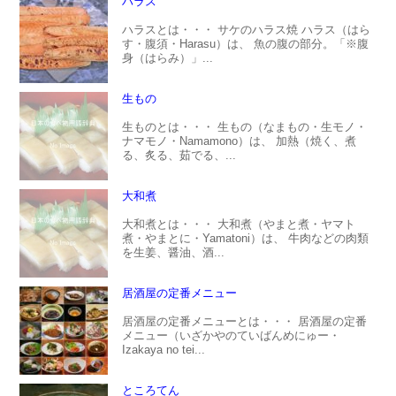
ハラス
ハラスとは・・・ サケのハラス焼 ハラス（はら
す・腹須・Harasu）は、 魚の腹の部分。「※腹
身（はらみ）」...
生もの
生ものとは・・・ 生もの（なまもの・生モノ・
ナマモノ・Namamono）は、 加熱（焼く、煮
る、炙る、茹でる、...
大和煮
大和煮とは・・・ 大和煮（やまと煮・ヤマト
煮・やまとに・Yamatoni）は、 牛肉などの肉類
を生姜、醤油、酒...
居酒屋の定番メニュー
居酒屋の定番メニューとは・・・ 居酒屋の定番
メニュー（いざかやのていばんめにゅー・
Izakaya no tei...
ところてん