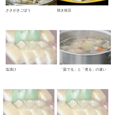
ささがきごぼう
焼き枝豆
塩漬け
「茹でる」と「煮る」の違い