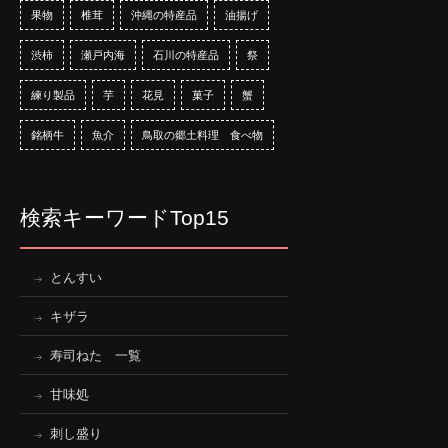
果物
椎茸
沖縄の特産品
油揚げ
渋柿
瀬戸内海
石川の特産品
祭
練り製品
芋
花見
菓子
蟹
銘柄牛
魚介
鳥取の郷土料理 食べ物
検索キーワードTop15
とんすい
キザラ
寿司ねた 一覧
甘味処
刺し盛り