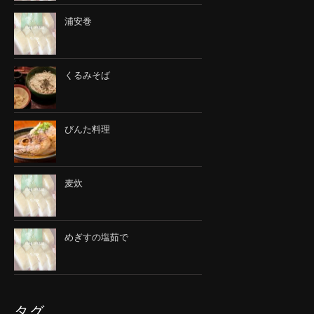
浦安巻
くるみそば
びんた料理
麦炊
めぎすの塩茹で
タグ