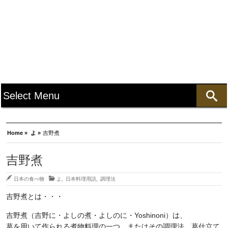
Home »
よ »
吉野煮
吉野煮
日本の食べ物
よ
,
日本料理用語
,
調理法
吉野煮とは・・・
吉野煮（吉野に・よしの煮・よしのに・Yoshinoni）は、
葛を用いて作られる煮物料理の一つ。またはその調理法。葛仕立て