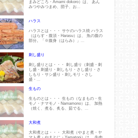
まみどころ・Amami dokoro）は、 あん
みつやみつまめ、団子、お...
ハラス
ハラスとは・・・ サケのハラス焼 ハラス
（はらす・腹須・Harasu）は、 魚の腹の
部分。「※腹身（はらみ）」...
刺し盛り
刺し盛りとは・・・ 刺し盛り（刺盛・刺
し盛・刺盛り・刺しもり・さし盛り・さ
しもり・サシ盛り・刺しモリ・さし
盛・...
生もの
生ものとは・・・ 生もの（なまもの・生
モノ・ナマモノ・Namamono）は、 加熱
（焼く、煮る、炙る、茹でる、...
大和煮
大和煮とは・・・ 大和煮（やまと煮・ヤ
マト煮・やまとに・Yamatoni）は、 牛肉