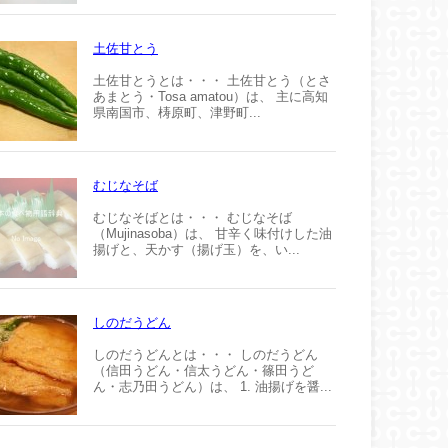
土佐甘とう
土佐甘とうとは・・・ 土佐甘とう（とさ
あまとう・Tosa amatou）は、 主に高知
県南国市、梼原町、津野町...
むじなそば
むじなそばとは・・・ むじなそば
（Mujinasoba）は、 甘辛く味付けした油
揚げと、天かす（揚げ玉）を、い...
しのだうどん
しのだうどんとは・・・ しのだうどん
（信田うどん・信太うどん・篠田うど
ん・志乃田うどん）は、 1. 油揚げを醤...