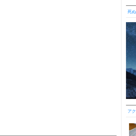
死ぬ
アク