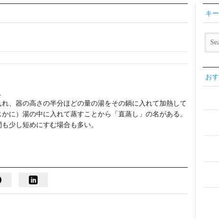
キー
おす
、
入れ、器の高さの半分ほどの量の湯をその鍋に入れて加熱して
じかに）湯の中に入れて蒸すことから「直蒸し」の名がある。
間も少し短めにすむ場合も多い。