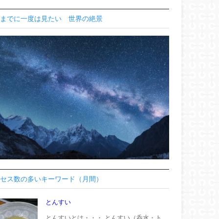
までに一度は見たい 世界の絶景
セス数の多いキーワード（月間）
とんすい
とんすいとは・・・ とんすい（呑水・ト