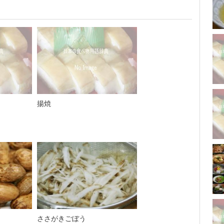
揚焼
ささがきごぼう