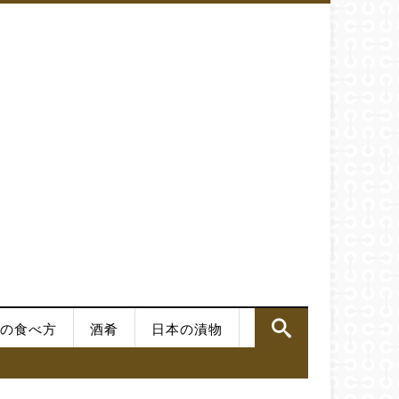
の食べ方
酒肴
日本の漬物