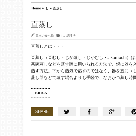
Home »
し »
直蒸し
直蒸し
日本の食べ物
し
,
調理法
直蒸しとは・・・
直蒸し（直むし・じか蒸し・じかむし・Jikamushi）は
茶碗蒸しなどを蒸す際に用いられる方法で、鍋に器を
蒸す方法。下から蒸気で蒸すのではなく、器を直に（
蒸し器などで蒸す場合よりも手軽で、なおかつ蒸し時
TOPICS
SHARE