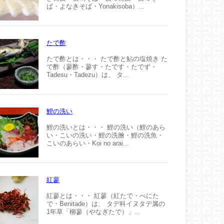
ば・よなきそば・Yonakisoba）...
たで酢
たで酢とは・・・ たで酢と鮎の塩焼き た
で酢（蓼酢・蓼す・たです・たでず・
Tadesu・Tadezu）は、 タ...
鯉の洗い
鯉の洗いとは・・・ 鯉の洗い（鯉のあら
い・こいの洗い・鯉の洗膾・鯉の洗魚・
こいのあらい・Koi no arai...
紅蓼
紅蓼とは・・・ 紅蓼（紅たで・べにた
で・Benitade）は、 タデ科イヌタデ属の
1年草「柳蓼（やなぎたで）」...