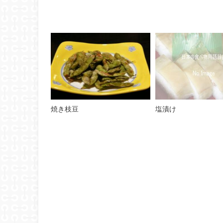
焼き枝豆
塩漬け