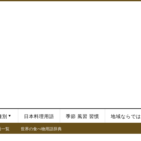
種別
日本料理用語
季節 風習 習慣
地域ならでは
語一覧
世界の食べ物用語辞典