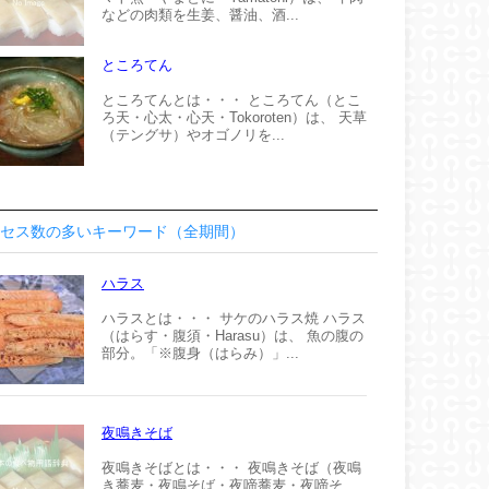
などの肉類を生姜、醤油、酒...
ところてん
ところてんとは・・・ ところてん（とこ
ろ天・心太・心天・Tokoroten）は、 天草
（テングサ）やオゴノリを...
セス数の多いキーワード（全期間）
ハラス
ハラスとは・・・ サケのハラス焼 ハラス
（はらす・腹須・Harasu）は、 魚の腹の
部分。「※腹身（はらみ）」...
夜鳴きそば
夜鳴きそばとは・・・ 夜鳴きそば（夜鳴
き蕎麦・夜鳴そば・夜啼蕎麦・夜啼そ