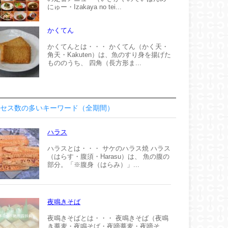
にゅー・Izakaya no tei...
かくてん
かくてんとは・・・ かくてん（かく天・
角天・Kakuten）は、魚のすり身を揚げた
もののうち、 四角（長方形ま...
セス数の多いキーワード（全期間）
ハラス
ハラスとは・・・ サケのハラス焼 ハラス
（はらす・腹須・Harasu）は、 魚の腹の
部分。「※腹身（はらみ）」...
夜鳴きそば
夜鳴きそばとは・・・ 夜鳴きそば（夜鳴
き蕎麦・夜鳴そば・夜啼蕎麦・夜啼そ