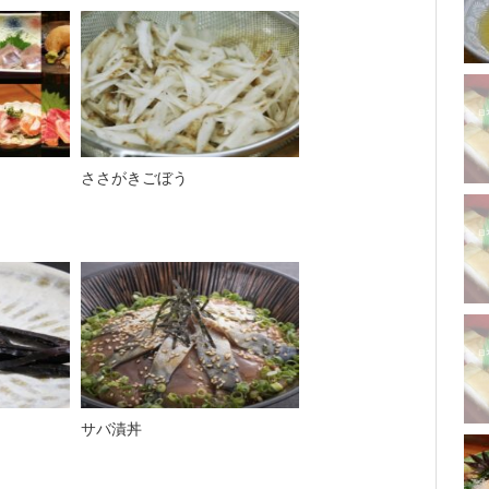
ささがきごぼう
サバ漬丼