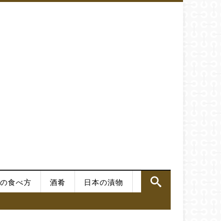
の食べ方
酒肴
日本の漬物