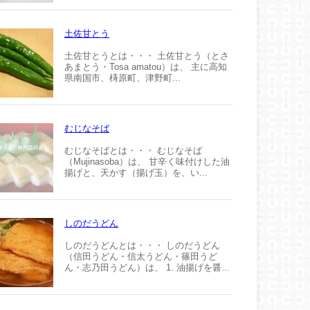
土佐甘とう
土佐甘とうとは・・・ 土佐甘とう（とさ
あまとう・Tosa amatou）は、 主に高知
県南国市、梼原町、津野町...
むじなそば
むじなそばとは・・・ むじなそば
（Mujinasoba）は、 甘辛く味付けした油
揚げと、天かす（揚げ玉）を、い...
しのだうどん
しのだうどんとは・・・ しのだうどん
（信田うどん・信太うどん・篠田うど
ん・志乃田うどん）は、 1. 油揚げを醤...