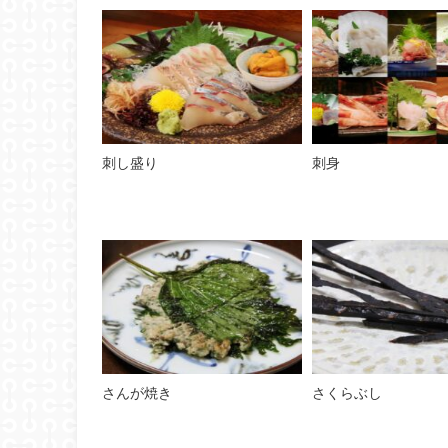
刺し盛り
刺身
さんが焼き
さくらぶし