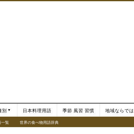
種別
日本料理用語
季節 風習 習慣
地域ならでは
語一覧
世界の食べ物用語辞典