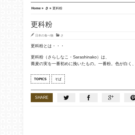
Home »
さ »
更科粉
更科粉
日本の食べ物
さ
更科粉とは・・・
更科粉（さらしなこ・Sarashinako）は、
蕎麦の実を一番初めに挽いたもの。一番粉。色が白く
TOPICS
そば
SHARE