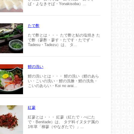
ば・よなきそば・Yonakisoba）...
たで酢
たで酢とは・・・ たで酢と鮎の塩焼き た
で酢（蓼酢・蓼す・たです・たでず・
Tadesu・Tadezu）は、 タ...
鯉の洗い
鯉の洗いとは・・・ 鯉の洗い（鯉のあら
い・こいの洗い・鯉の洗膾・鯉の洗魚・
こいのあらい・Koi no arai...
紅蓼
紅蓼とは・・・ 紅蓼（紅たで・べにた
で・Benitade）は、 タデ科イヌタデ属の
1年草「柳蓼（やなぎたで）」...