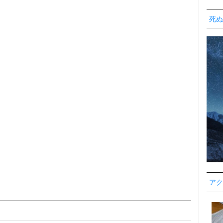
死ぬ
アク