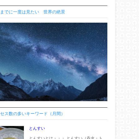
までに一度は見たい 世界の絶景
セス数の多いキーワード（月間）
とんすい
とんすいとは・・・ とんすい（呑水・ト