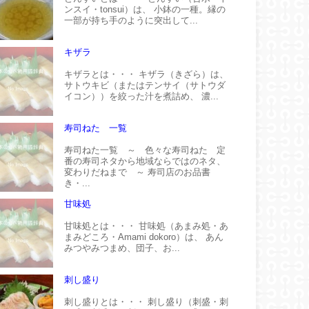
ンスイ・tonsui）は、 小鉢の一種。縁の
一部が持ち手のように突出して...
キザラ
キザラとは・・・ キザラ（きざら）は、
サトウキビ（またはテンサイ（サトウダ
イコン））を絞った汁を煮詰め、 濃...
寿司ねた 一覧
寿司ねた一覧 ～ 色々な寿司ねた 定
番の寿司ネタから地域ならではのネタ、
変わりだねまで ～ 寿司店のお品書
き・...
甘味処
甘味処とは・・・ 甘味処（あまみ処・あ
まみどころ・Amami dokoro）は、 あん
みつやみつまめ、団子、お...
刺し盛り
刺し盛りとは・・・ 刺し盛り（刺盛・刺