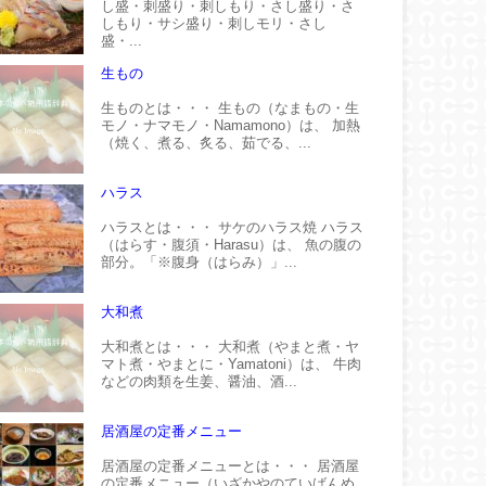
し盛・刺盛り・刺しもり・さし盛り・さ
しもり・サシ盛り・刺しモリ・さし
盛・...
生もの
生ものとは・・・ 生もの（なまもの・生
モノ・ナマモノ・Namamono）は、 加熱
（焼く、煮る、炙る、茹でる、...
ハラス
ハラスとは・・・ サケのハラス焼 ハラス
（はらす・腹須・Harasu）は、 魚の腹の
部分。「※腹身（はらみ）」...
大和煮
大和煮とは・・・ 大和煮（やまと煮・ヤ
マト煮・やまとに・Yamatoni）は、 牛肉
などの肉類を生姜、醤油、酒...
居酒屋の定番メニュー
居酒屋の定番メニューとは・・・ 居酒屋
の定番メニュー（いざかやのていばんめ