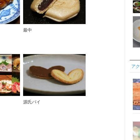
最中
アク
源氏パイ