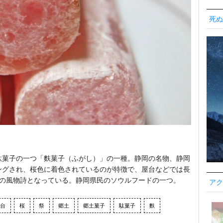
死ぬ
駄菓子の一つ「麩菓子（ふがし）」の一種。静岡の名物、静岡
ングされ、桜色に着色されているのが特徴で、屋台などでは長
りの風物詩となっている。静岡県民のソウルフードの一つ。
アク
台
桜
祭
郷土
郷土菓子
駄菓子
麩