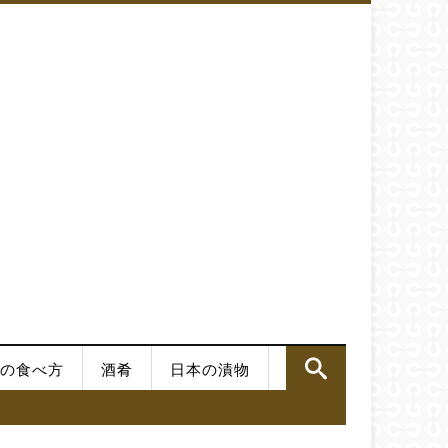
の食べ方
酒肴
日本の漬物