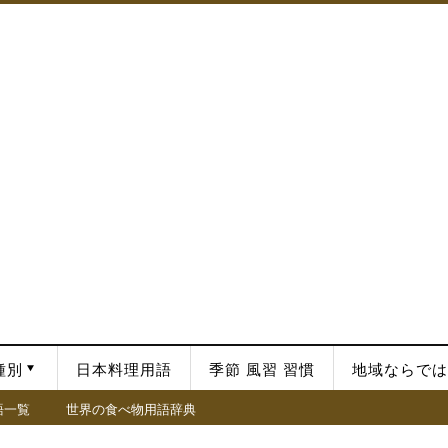
種別
日本料理用語
季節 風習 習慣
地域ならでは
語一覧
世界の食べ物用語辞典