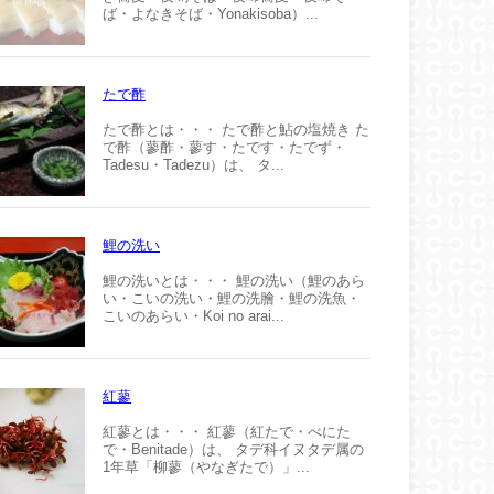
ば・よなきそば・Yonakisoba）...
たで酢
たで酢とは・・・ たで酢と鮎の塩焼き た
で酢（蓼酢・蓼す・たです・たでず・
Tadesu・Tadezu）は、 タ...
鯉の洗い
鯉の洗いとは・・・ 鯉の洗い（鯉のあら
い・こいの洗い・鯉の洗膾・鯉の洗魚・
こいのあらい・Koi no arai...
紅蓼
紅蓼とは・・・ 紅蓼（紅たで・べにた
で・Benitade）は、 タデ科イヌタデ属の
1年草「柳蓼（やなぎたで）」...