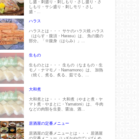
し盛・刺盛り・刺しもり・さし盛り・さ
しもり・サシ盛り・刺しモリ・さし
盛・...
ハラス
ハラスとは・・・ サケのハラス焼 ハラス
（はらす・腹須・Harasu）は、 魚の腹の
部分。「※腹身（はらみ）」...
生もの
生ものとは・・・ 生もの（なまもの・生
モノ・ナマモノ・Namamono）は、 加熱
（焼く、煮る、炙る、茹でる、...
大和煮
大和煮とは・・・ 大和煮（やまと煮・ヤ
マト煮・やまとに・Yamatoni）は、 牛肉
などの肉類を生姜、醤油、酒...
居酒屋の定番メニュー
居酒屋の定番メニューとは・・・ 居酒屋
の定番メニュー（いざかやのていばんめ