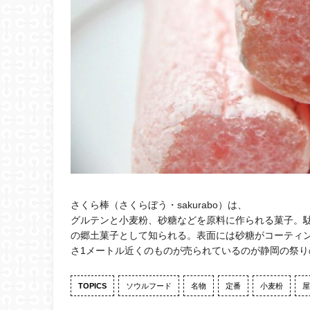
さくら棒（さくらぼう・sakurabo）は、
グルテンと小麦粉、砂糖などを原料に作られる菓子。
の郷土菓子として知られる。表面には砂糖がコーティ
さ1メートル近くのものが売られているのが静岡の祭
TOPICS
ソウルフード
名物
定番
小麦粉
屋