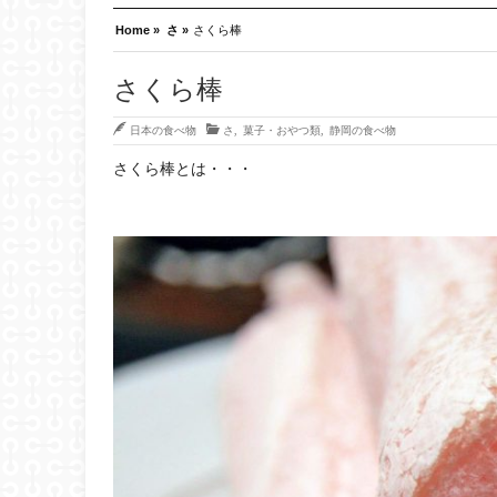
Home »
さ »
さくら棒
さくら棒
日本の食べ物
さ
,
菓子・おやつ類
,
静岡の食べ物
さくら棒とは・・・