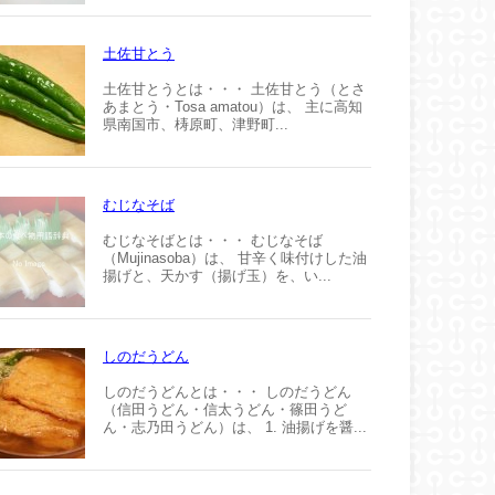
土佐甘とう
土佐甘とうとは・・・ 土佐甘とう（とさ
あまとう・Tosa amatou）は、 主に高知
県南国市、梼原町、津野町...
むじなそば
むじなそばとは・・・ むじなそば
（Mujinasoba）は、 甘辛く味付けした油
揚げと、天かす（揚げ玉）を、い...
しのだうどん
しのだうどんとは・・・ しのだうどん
（信田うどん・信太うどん・篠田うど
ん・志乃田うどん）は、 1. 油揚げを醤...