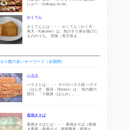
にゅー・Izakaya no tei...
かくてん
かくてんとは・・・ かくてん（かく天・
角天・Kakuten）は、魚のすり身を揚げた
もののうち、 四角（長方形ま...
セス数の多いキーワード（全期間）
ハラス
ハラスとは・・・ サケのハラス焼 ハラス
（はらす・腹須・Harasu）は、 魚の腹の
部分。「※腹身（はらみ）」...
夜鳴きそば
夜鳴きそばとは・・・ 夜鳴きそば（夜鳴
き蕎麦・夜鳴そば・夜啼蕎麦・夜啼そ