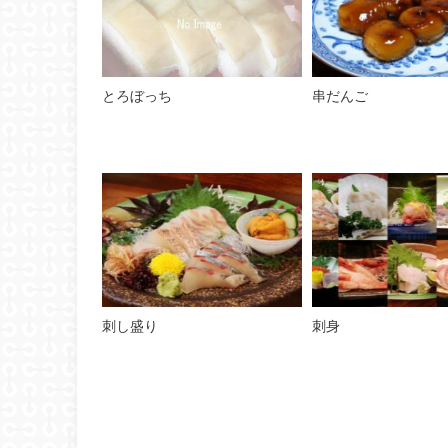
とろぼっち
串だんご
刺し盛り
刺身