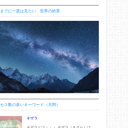
までに一度は見たい 世界の絶景
セス数の多いキーワード（月間）
キザラ
キザラとは・・・ キザラ（きざら）は、