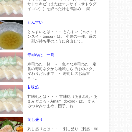
サトウキビ（またはテンサイ（サトウダ
イコン））を絞った汁を煮詰め、 濃...
とんすい
とんすいとは・・・ とんすい（呑水・ト
ンスイ・tonsui）は、 小鉢の一種。縁の
一部が持ち手のように突出して...
寿司ねた 一覧
寿司ねた一覧 ～ 色々な寿司ねた 定
番の寿司ネタから地域ならではのネタ、
変わりだねまで ～ 寿司店のお品書
き・...
甘味処
甘味処とは・・・ 甘味処（あまみ処・あ
まみどころ・Amami dokoro）は、 あん
みつやみつまめ、団子、お...
刺し盛り
刺し盛りとは・・・ 刺し盛り（刺盛・刺