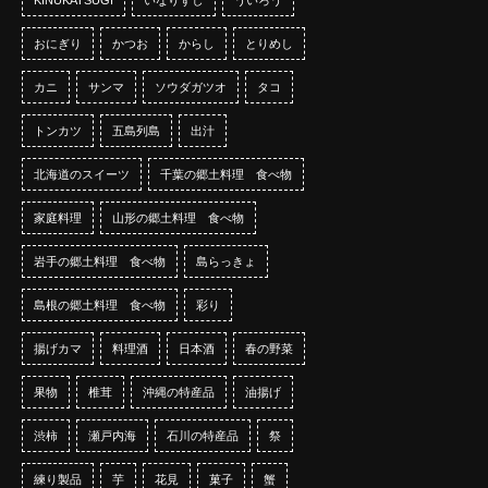
おにぎり
かつお
からし
とりめし
カニ
サンマ
ソウダガツオ
タコ
トンカツ
五島列島
出汁
北海道のスイーツ
千葉の郷土料理 食べ物
家庭料理
山形の郷土料理 食べ物
岩手の郷土料理 食べ物
島らっきょ
島根の郷土料理 食べ物
彩り
揚げカマ
料理酒
日本酒
春の野菜
果物
椎茸
沖縄の特産品
油揚げ
渋柿
瀬戸内海
石川の特産品
祭
練り製品
芋
花見
菓子
蟹