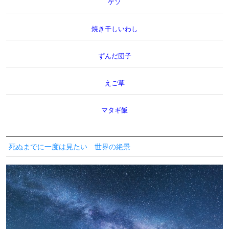
ゲソ
焼き干しいわし
ずんだ団子
えご草
マタギ飯
死ぬまでに一度は見たい 世界の絶景