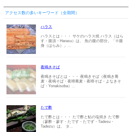
アクセス数の多いキーワード（全期間）
ハラス
ハラスとは・・・ サケのハラス焼 ハラス（はら
す・腹須・Harasu）は、 魚の腹の部分。「※腹
身（はらみ）」...
夜鳴きそば
夜鳴きそばとは・・・ 夜鳴きそば（夜鳴き蕎
麦・夜鳴そば・夜啼蕎麦・夜啼そば・よなきそ
ば・Yonakisoba）...
たで酢
たで酢とは・・・ たで酢と鮎の塩焼き たで酢
（蓼酢・蓼す・たです・たでず・Tadesu・
Tadezu）は、 タ...