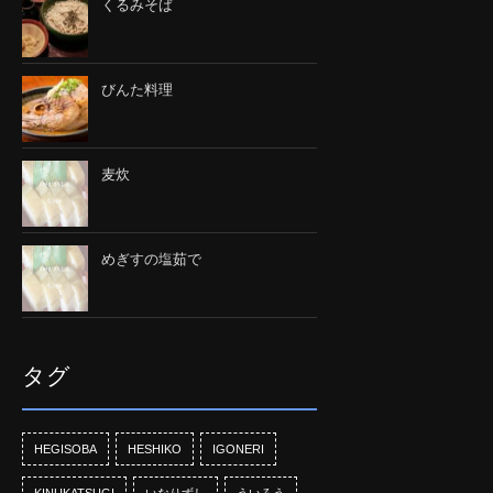
くるみそば
びんた料理
麦炊
めぎすの塩茹で
タグ
HEGISOBA
HESHIKO
IGONERI
KINUKATSUGI
いなりずし
ういろう