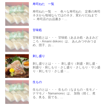
寿司ねた 一覧
寿司ねた一覧 ～ 色々な寿司ねた 定番の寿司
ネタから地域ならではのネタ、変わりだねまで
～ 寿司店のお品書き・...
甘味処
甘味処とは・・・ 甘味処（あまみ処・あまみど
ころ・Amami dokoro）は、 あんみつやみつま
め、団子、お...
刺し盛り
刺し盛りとは・・・ 刺し盛り（刺盛・刺し盛・
刺盛り・刺しもり・さし盛り・さしもり・サシ盛
り・刺しモリ・さし盛・...
生もの
生ものとは・・・ 生もの（なまもの・生モノ・
ナマモノ・Namamono）は、 加熱（焼く、煮
る、炙る、茹でる、...