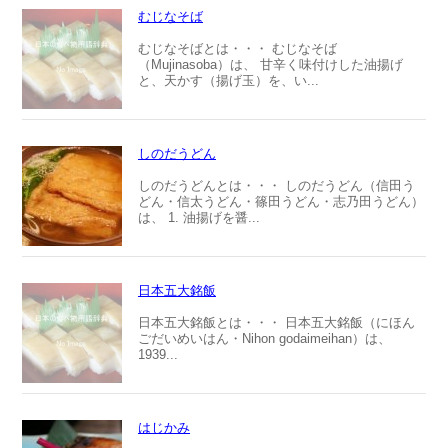
むじなそば
むじなそばとは・・・ むじなそば
（Mujinasoba）は、 甘辛く味付けした油揚げ
と、天かす（揚げ玉）を、い...
しのだうどん
しのだうどんとは・・・ しのだうどん（信田う
どん・信太うどん・篠田うどん・志乃田うどん）
は、 1. 油揚げを醤...
日本五大銘飯
日本五大銘飯とは・・・ 日本五大銘飯（にほん
ごだいめいはん・Nihon godaimeihan）は、
1939...
はじかみ