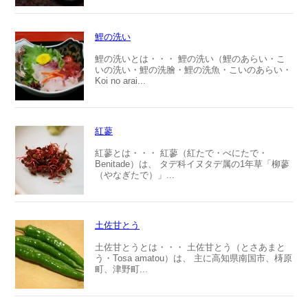
鯉の洗い
鯉の洗いとは・・・ 鯉の洗い（鯉のあらい・こ
いの洗い・鯉の洗膾・鯉の洗魚・こいのあらい・
Koi no arai...
紅蓼
紅蓼とは・・・ 紅蓼（紅たで・べにたで・
Benitade）は、 タデ科イヌタデ属の1年草「柳蓼
（やなぎたで）」...
土佐甘とう
土佐甘とうとは・・・ 土佐甘とう（とさあまと
う・Tosa amatou）は、 主に高知県南国市、梼原
町、津野町...