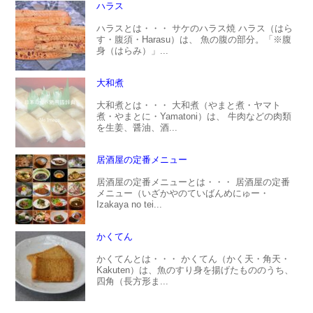
ハラス
ハラスとは・・・ サケのハラス焼 ハラス（はら
す・腹須・Harasu）は、 魚の腹の部分。「※腹
身（はらみ）」...
大和煮
大和煮とは・・・ 大和煮（やまと煮・ヤマト
煮・やまとに・Yamatoni）は、 牛肉などの肉類
を生姜、醤油、酒...
居酒屋の定番メニュー
居酒屋の定番メニューとは・・・ 居酒屋の定番
メニュー（いざかやのていばんめにゅー・
Izakaya no tei...
かくてん
かくてんとは・・・ かくてん（かく天・角天・
Kakuten）は、魚のすり身を揚げたもののうち、
四角（長方形ま...