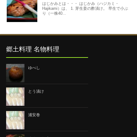
はじかみとは・・・ はじかみ（ハジカミ・
Hajikami）は、 1. 芽生姜の酢漬け。 早生で小ぶ
り（一株40...
郷土料理 名物料理
ゆべし
とう漬け
浦安巻