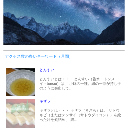
アクセス数の多いキーワード（月間）
とんすい
とんすいとは・・・ とんすい（呑水・トンス
イ・tonsui）は、 小鉢の一種。縁の一部が持ち手
のように突出して...
キザラ
キザラとは・・・ キザラ（きざら）は、 サトウ
キビ（またはテンサイ（サトウダイコン））を絞
った汁を煮詰め、 濃...