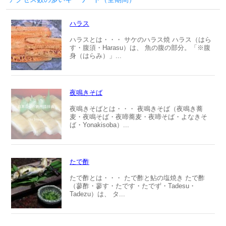
ハラス
ハラスとは・・・ サケのハラス焼 ハラス（はら
す・腹須・Harasu）は、 魚の腹の部分。「※腹
身（はらみ）」...
夜鳴きそば
夜鳴きそばとは・・・ 夜鳴きそば（夜鳴き蕎
麦・夜鳴そば・夜啼蕎麦・夜啼そば・よなきそ
ば・Yonakisoba）...
たで酢
たで酢とは・・・ たで酢と鮎の塩焼き たで酢
（蓼酢・蓼す・たです・たでず・Tadesu・
Tadezu）は、 タ...