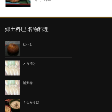
郷土料理 名物料理
ゆべし
とう漬け
浦安巻
くるみそば