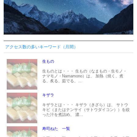
アクセス数の多いキーワード（月間）
生もの
生ものとは・・・ 生もの（なまもの・生モノ・
ナマモノ・Namamono）は、 加熱（焼く、煮
る、炙る、茹でる、...
キザラ
キザラとは・・・ キザラ（きざら）は、 サトウ
キビ（またはテンサイ（サトウダイコン））を絞
った汁を煮詰め、 濃...
寿司ねた 一覧