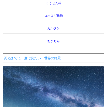
こうせん棒
コオロギ味噌
カルタン
おかちん
死ぬまでに一度は見たい 世界の絶景