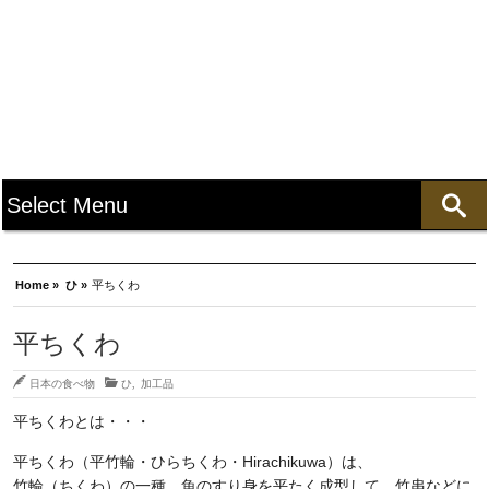
Home »
ひ »
平ちくわ
平ちくわ
日本の食べ物
ひ
,
加工品
平ちくわとは・・・
平ちくわ（平竹輪・ひらちくわ・Hirachikuwa）は、
竹輪（ちくわ）の一種。魚のすり身を平たく成型して、竹串などに