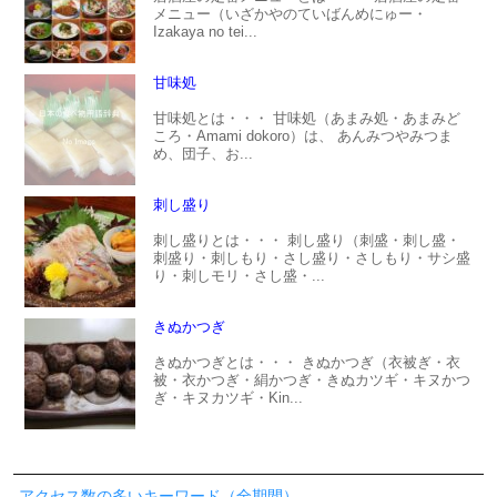
メニュー（いざかやのていばんめにゅー・
Izakaya no tei...
甘味処
甘味処とは・・・ 甘味処（あまみ処・あまみど
ころ・Amami dokoro）は、 あんみつやみつま
め、団子、お...
刺し盛り
刺し盛りとは・・・ 刺し盛り（刺盛・刺し盛・
刺盛り・刺しもり・さし盛り・さしもり・サシ盛
り・刺しモリ・さし盛・...
きぬかつぎ
きぬかつぎとは・・・ きぬかつぎ（衣被ぎ・衣
被・衣かつぎ・絹かつぎ・きぬカツギ・キヌかつ
ぎ・キヌカツギ・Kin...
アクセス数の多いキーワード（全期間）