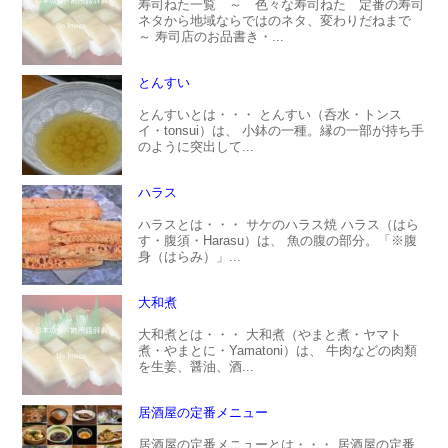
寿司ねた一覧 ～ 色々な寿司ねた 定番の寿司
ネタから地域ならではのネタ、変わりだねまで
～ 寿司店のお品書き・...
とんすい
とんすいとは・・・ とんすい（呑水・トンス
イ・tonsui）は、 小鉢の一種。縁の一部が持ち手
のように突出して...
ハラス
ハラスとは・・・ サケのハラス焼 ハラス（はら
す・腹須・Harasu）は、 魚の腹の部分。「※腹
身（はらみ）」...
大和煮
大和煮とは・・・ 大和煮（やまと煮・ヤマト
煮・やまとに・Yamatoni）は、 牛肉などの肉類
を生姜、醤油、酒...
居酒屋の定番メニュー
居酒屋の定番メニューとは・・・ 居酒屋の定番