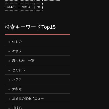
駄菓子
鯉料理
鴨
検索キーワードTop15
生もの
キザラ
寿司ねた 一覧
とんすい
ハラス
大和煮
居酒屋の定番メニュー
甘味処