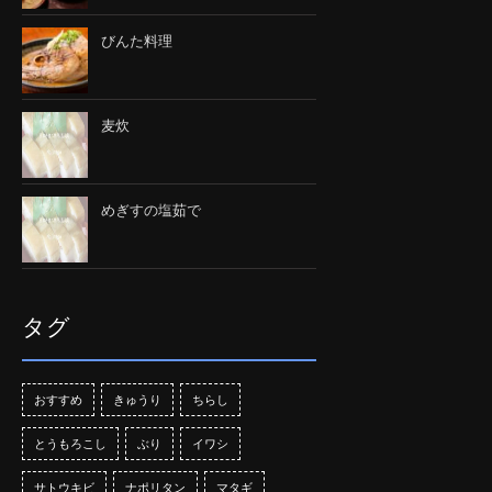
びんた料理
麦炊
めぎすの塩茹で
タグ
おすすめ
きゅうり
ちらし
とうもろこし
ぶり
イワシ
サトウキビ
ナポリタン
マタギ