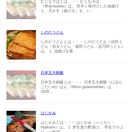
むじなそばとは・・・ むじなそば
（Mujinasoba）は、 甘辛く味付けした油揚げ
と、天かす（揚げ玉）を、い...
しのだうどん
しのだうどんとは・・・ しのだうどん（信田う
どん・信太うどん・篠田うどん・志乃田うどん）
は、 1. 油揚げを醤...
日本五大銘飯
日本五大銘飯とは・・・ 日本五大銘飯（にほん
ごだいめいはん・Nihon godaimeihan）は、
1939...
はじかみ
はじかみとは・・・ はじかみ（ハジカミ・
Hajikami）は、 1. 芽生姜の酢漬け。 早生で小ぶ
り（一株40...