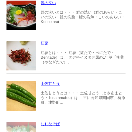
鯉の洗い
鯉の洗いとは・・・ 鯉の洗い（鯉のあらい・こ
いの洗い・鯉の洗膾・鯉の洗魚・こいのあらい・
Koi no arai...
紅蓼
紅蓼とは・・・ 紅蓼（紅たで・べにたで・
Benitade）は、 タデ科イヌタデ属の1年草「柳蓼
（やなぎたで）」...
土佐甘とう
土佐甘とうとは・・・ 土佐甘とう（とさあまと
う・Tosa amatou）は、 主に高知県南国市、梼原
町、津野町...
むじなそば