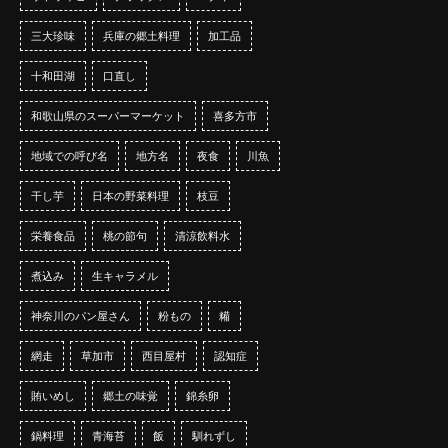
三大珍味
兵庫の郷土料理
加工品
十和田湖
口直し
和歌山県のスーパーマーケット
喜多方市
地域での呼び名
地方名
夜食
川魚
干し芋
日本の野菜料理
枝豆
栄養食品
桃の節句
清涼飲料水
煮込み
生キャラメル
神奈川のパン屋さん
粉もの
糒
網走
草加市
西目屋村
認知症
賄いめし
郷土の味覚
錦糸卵
鍋料理
青海苔
飯
馴れずし