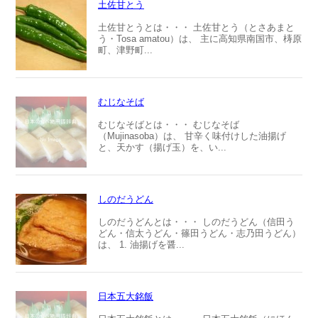
土佐甘とう
土佐甘とうとは・・・ 土佐甘とう（とさあまと
う・Tosa amatou）は、 主に高知県南国市、梼原
町、津野町...
むじなそば
むじなそばとは・・・ むじなそば
（Mujinasoba）は、 甘辛く味付けした油揚げ
と、天かす（揚げ玉）を、い...
しのだうどん
しのだうどんとは・・・ しのだうどん（信田う
どん・信太うどん・篠田うどん・志乃田うどん）
は、 1. 油揚げを醤...
日本五大銘飯