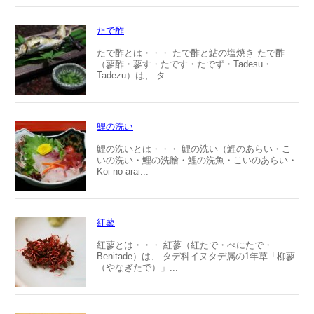
たで酢
たで酢とは・・・ たで酢と鮎の塩焼き たで酢
（蓼酢・蓼す・たです・たでず・Tadesu・
Tadezu）は、 タ...
鯉の洗い
鯉の洗いとは・・・ 鯉の洗い（鯉のあらい・こ
いの洗い・鯉の洗膾・鯉の洗魚・こいのあらい・
Koi no arai...
紅蓼
紅蓼とは・・・ 紅蓼（紅たで・べにたで・
Benitade）は、 タデ科イヌタデ属の1年草「柳蓼
（やなぎたで）」...