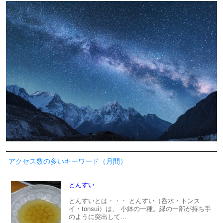
アクセス数の多いキーワード（月間）
とんすい
とんすいとは・・・ とんすい（呑水・トンス
イ・tonsui）は、 小鉢の一種。縁の一部が持ち手
のように突出して...