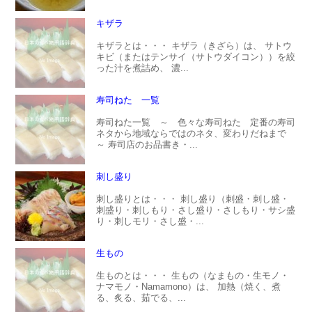
キザラ
キザラとは・・・ キザラ（きざら）は、 サトウ
キビ（またはテンサイ（サトウダイコン））を絞
った汁を煮詰め、 濃...
寿司ねた 一覧
寿司ねた一覧 ～ 色々な寿司ねた 定番の寿司
ネタから地域ならではのネタ、変わりだねまで
～ 寿司店のお品書き・...
刺し盛り
刺し盛りとは・・・ 刺し盛り（刺盛・刺し盛・
刺盛り・刺しもり・さし盛り・さしもり・サシ盛
り・刺しモリ・さし盛・...
生もの
生ものとは・・・ 生もの（なまもの・生モノ・
ナマモノ・Namamono）は、 加熱（焼く、煮
る、炙る、茹でる、...