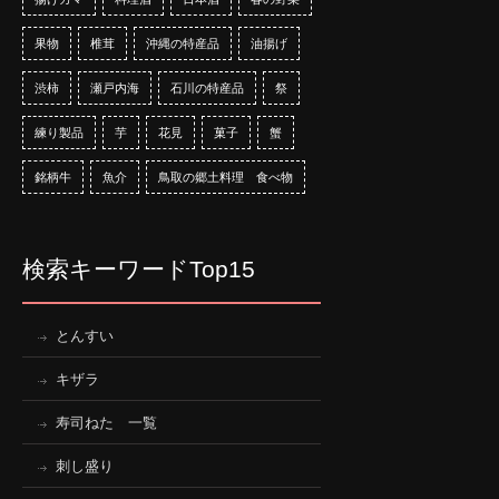
果物
椎茸
沖縄の特産品
油揚げ
渋柿
瀬戸内海
石川の特産品
祭
練り製品
芋
花見
菓子
蟹
銘柄牛
魚介
鳥取の郷土料理 食べ物
検索キーワードTop15
とんすい
キザラ
寿司ねた 一覧
刺し盛り