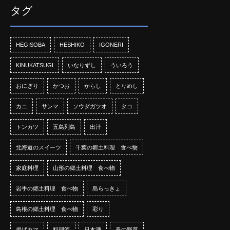
タグ
HEGISOBA
HESHIKO
IGONERI
KINUKATSUGI
いなりずし
ういろう
おにぎり
かつお
からし
とりめし
カニ
サンマ
ソウダガツオ
タコ
トンカツ
五島列島
出汁
北海道のスイーツ
千葉の郷土料理 食べ物
家庭料理
山形の郷土料理 食べ物
岩手の郷土料理 食べ物
島らっきょ
島根の郷土料理 食べ物
彩り
揚げカマ
料理酒
日本酒
春の野菜