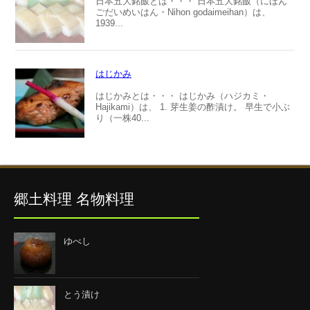
日本五大銘飯とは・・・ 日本五大銘飯（にほん
ごだいめいはん・Nihon godaimeihan）は、
1939...
はじかみ
はじかみとは・・・ はじかみ（ハジカミ・
Hajikami）は、 1. 芽生姜の酢漬け。 早生で小ぶ
り（一株40...
郷土料理 名物料理
ゆべし
とう漬け