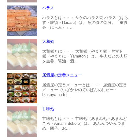
ハラス
ハラスとは・・・ サケのハラス焼 ハラス（はら
す・腹須・Harasu）は、 魚の腹の部分。「※腹
身（はらみ）」...
大和煮
大和煮とは・・・ 大和煮（やまと煮・ヤマト
煮・やまとに・Yamatoni）は、 牛肉などの肉類
を生姜、醤油、酒...
居酒屋の定番メニュー
居酒屋の定番メニューとは・・・ 居酒屋の定番
メニュー（いざかやのていばんめにゅー・
Izakaya no tei...
甘味処
甘味処とは・・・ 甘味処（あまみ処・あまみど
ころ・Amami dokoro）は、 あんみつやみつま
め、団子、お...