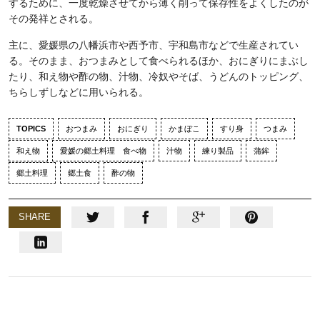
するために、一度乾燥させてから薄く削って保存性をよくしたのが
その発祥とされる。
主に、愛媛県の八幡浜市や西予市、宇和島市などで生産されてい
る。そのまま、おつまみとして食べられるほか、おにぎりにまぶし
たり、和え物や酢の物、汁物、冷奴やそば、うどんのトッピング、
ちらしずしなどに用いられる。
TOPICS
おつまみ
おにぎり
かまぼこ
すり身
つまみ
和え物
愛媛の郷土料理 食べ物
汁物
練り製品
蒲鉾
郷土料理
郷土食
酢の物
SHARE