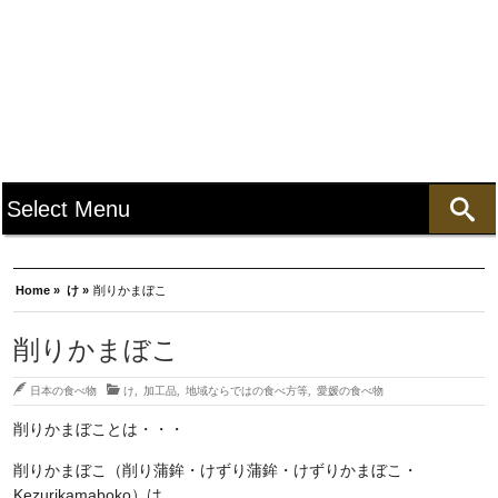
Home »
け »
削りかまぼこ
削りかまぼこ
日本の食べ物
け
,
加工品
,
地域ならではの食べ方等
,
愛媛の食べ物
削りかまぼことは・・・
削りかまぼこ（削り蒲鉾・けずり蒲鉾・けずりかまぼこ・
Kezurikamaboko）は、