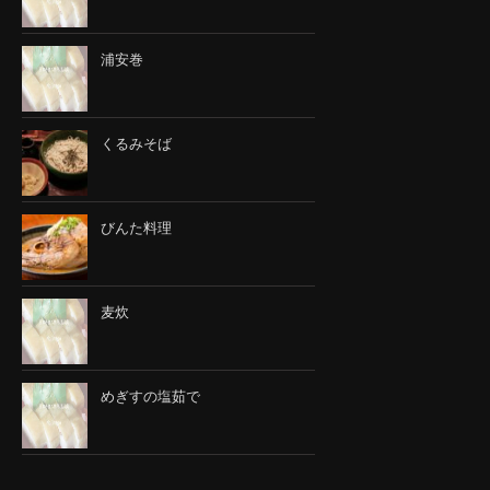
浦安巻
くるみそば
びんた料理
麦炊
めぎすの塩茹で