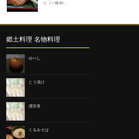
り（一株40...
郷土料理 名物料理
ゆべし
とう漬け
浦安巻
くるみそば