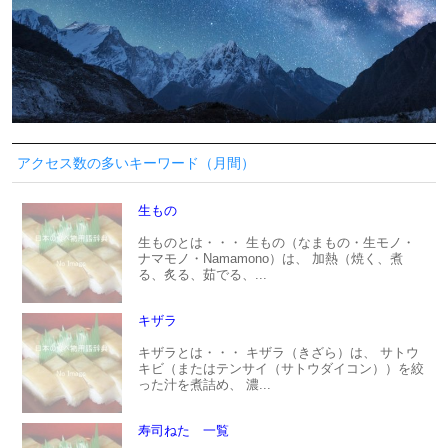
アクセス数の多いキーワード（月間）
生もの
生ものとは・・・ 生もの（なまもの・生モノ・
ナマモノ・Namamono）は、 加熱（焼く、煮
る、炙る、茹でる、...
キザラ
キザラとは・・・ キザラ（きざら）は、 サトウ
キビ（またはテンサイ（サトウダイコン））を絞
った汁を煮詰め、 濃...
寿司ねた 一覧