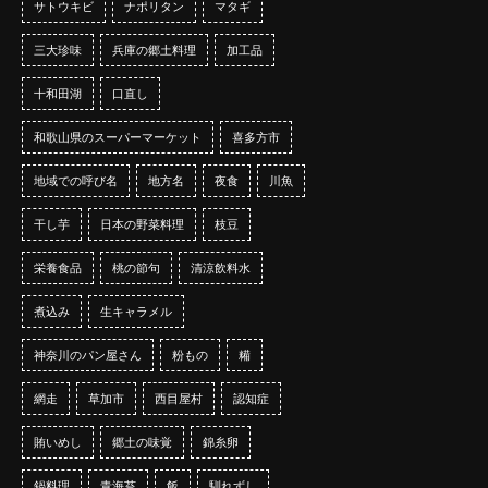
サトウキビ
ナポリタン
マタギ
三大珍味
兵庫の郷土料理
加工品
十和田湖
口直し
和歌山県のスーパーマーケット
喜多方市
地域での呼び名
地方名
夜食
川魚
干し芋
日本の野菜料理
枝豆
栄養食品
桃の節句
清涼飲料水
煮込み
生キャラメル
神奈川のパン屋さん
粉もの
糒
網走
草加市
西目屋村
認知症
賄いめし
郷土の味覚
錦糸卵
鍋料理
青海苔
飯
馴れずし