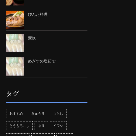
びんた料理
麦炊
めぎすの塩茹で
タグ
おすすめ
きゅうり
ちらし
とうもろこし
ぶり
イワシ