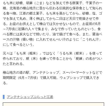
もち米に砂糖、胡麻（ごま）などを加えて作る餅菓子、干菓子の一
種。北海道の檜山地方に昔から伝わる伝統的な保存食として知られ
る食べ物。江差の郷土菓子。もち米を蒸かしてから、砂糖、塩、ゴ
マを加えて丸め、薄く伸ばしてから二日ほど天日で乾燥させて作
る。お盆のお供えとして檜山では欠かせないもので、お盆前の5月
～7月頃に近隣の人々で集まり、みなで作っていたものという。食
べる際には炭火などで焼いたり、油で揚げて食べる。また、醤油ベ
ースの汁物（吸い物）に入れてせんべい汁のように「こうれん汁」
にして食べるという。
元々は「もち米（糯米）」ではなく「うるち米（粳米）」を使って
作られており、粳（米）を練って作ることから「粳練」の名がつい
たと言われる。
檜山地方の道の駅、アンテナショップ、スーパーマーケットなどで
期間限定（6月～7月頃）で購入可能。ウェブショップで購入でき
る。
アンテナショップぷらっと江差