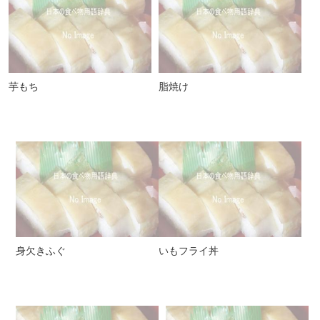
芋もち
脂焼け
身欠きふぐ
いもフライ丼