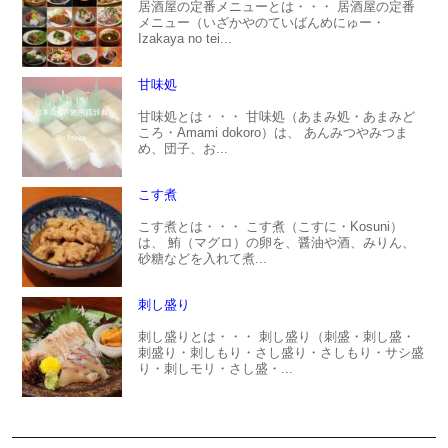
居酒屋の定番メニューとは・・・ 居酒屋の定番
メニュー（いざかやのていばんめにゅー・
Izakaya no tei...
甘味処
甘味処とは・・・ 甘味処（あまみ処・あまみど
ころ・Amami dokoro）は、 あんみつやみつま
め、団子、お...
こす煮
こす煮とは・・・ こす煮（こすに・Kosuni）
は、 鮪（マグロ）の卵を、醤油や酒、みりん、
砂糖などを入れて煮...
刺し盛り
刺し盛りとは・・・ 刺し盛り（刺盛・刺し盛・
刺盛り・刺しもり・さし盛り・さしもり・サシ盛
り・刺しモリ・さし盛・...