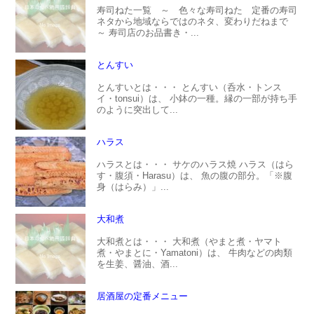
寿司ねた一覧 ～ 色々な寿司ねた 定番の寿司
ネタから地域ならではのネタ、変わりだねまで
～ 寿司店のお品書き・...
とんすい
とんすいとは・・・ とんすい（呑水・トンス
イ・tonsui）は、 小鉢の一種。縁の一部が持ち手
のように突出して...
ハラス
ハラスとは・・・ サケのハラス焼 ハラス（はら
す・腹須・Harasu）は、 魚の腹の部分。「※腹
身（はらみ）」...
大和煮
大和煮とは・・・ 大和煮（やまと煮・ヤマト
煮・やまとに・Yamatoni）は、 牛肉などの肉類
を生姜、醤油、酒...
居酒屋の定番メニュー