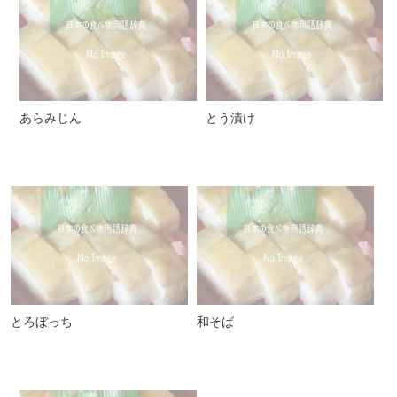
あらみじん
とう漬け
とろぼっち
和そば