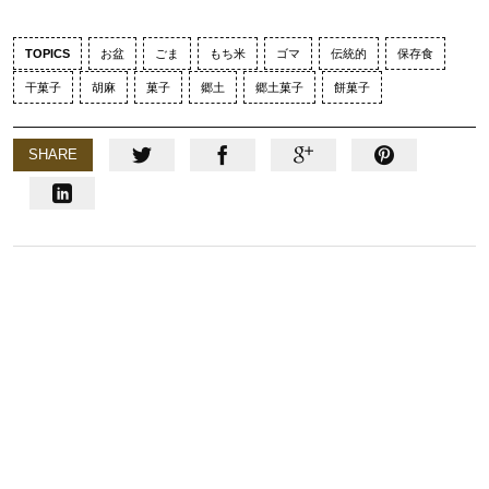
TOPICS
お盆
ごま
もち米
ゴマ
伝統的
保存食
干菓子
胡麻
菓子
郷土
郷土菓子
餅菓子
SHARE