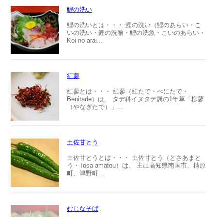
鯉の洗い
鯉の洗いとは・・・ 鯉の洗い（鯉のあらい・こ
いの洗い・鯉の洗膾・鯉の洗魚・こいのあらい・
Koi no arai...
紅蓼
紅蓼とは・・・ 紅蓼（紅たで・べにたで・
Benitade）は、 タデ科イヌタデ属の1年草「柳蓼
（やなぎたで）」...
土佐甘とう
土佐甘とうとは・・・ 土佐甘とう（とさあまと
う・Tosa amatou）は、 主に高知県南国市、梼原
町、津野町...
むじなそば