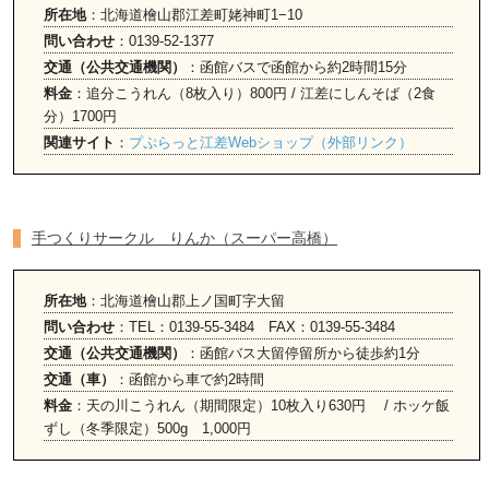
所在地
：北海道檜山郡江差町姥神町1−10
問い合わせ
：0139-52-1377
交通（公共交通機関）
：函館バスで函館から約2時間15分
料金
：追分こうれん（8枚入り）800円 / 江差にしんそば（2食
分）1700円
関連サイト
：
プぷらっと江差Webショップ（外部リンク）
手つくりサークル りんか（スーパー高橋）
所在地
：北海道檜山郡上ノ国町字大留
問い合わせ
：TEL：0139-55-3484 FAX：0139-55-3484
交通（公共交通機関）
：函館バス大留停留所から徒歩約1分
交通（車）
：函館から車で約2時間
料金
：天の川こうれん（期間限定）10枚入り630円 / ホッケ飯
ずし（冬季限定）500g 1,000円