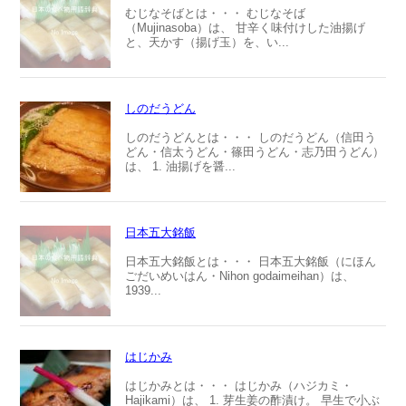
むじなそばとは・・・ むじなそば
（Mujinasoba）は、 甘辛く味付けした油揚げ
と、天かす（揚げ玉）を、い...
しのだうどん
しのだうどんとは・・・ しのだうどん（信田う
どん・信太うどん・篠田うどん・志乃田うどん）
は、 1. 油揚げを醤...
日本五大銘飯
日本五大銘飯とは・・・ 日本五大銘飯（にほん
ごだいめいはん・Nihon godaimeihan）は、
1939...
はじかみ
はじかみとは・・・ はじかみ（ハジカミ・
Hajikami）は、 1. 芽生姜の酢漬け。 早生で小ぶ