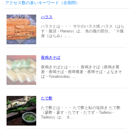
アクセス数の多いキーワード（全期間）
ハラス
ハラスとは・・・ サケのハラス焼 ハラス（はら
す・腹須・Harasu）は、 魚の腹の部分。「※腹
身（はらみ）」...
夜鳴きそば
夜鳴きそばとは・・・ 夜鳴きそば（夜鳴き蕎
麦・夜鳴そば・夜啼蕎麦・夜啼そば・よなきそ
ば・Yonakisoba）...
たで酢
たで酢とは・・・ たで酢と鮎の塩焼き たで酢
（蓼酢・蓼す・たです・たでず・Tadesu・
Tadezu）は、 タ...