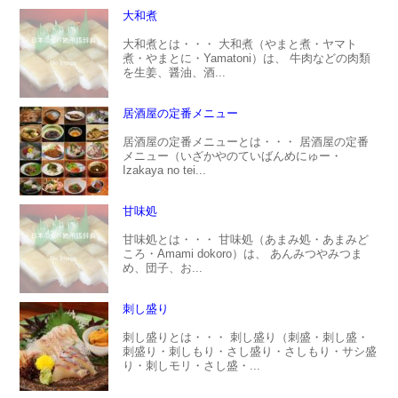
大和煮
大和煮とは・・・ 大和煮（やまと煮・ヤマト
煮・やまとに・Yamatoni）は、 牛肉などの肉類
を生姜、醤油、酒...
居酒屋の定番メニュー
居酒屋の定番メニューとは・・・ 居酒屋の定番
メニュー（いざかやのていばんめにゅー・
Izakaya no tei...
甘味処
甘味処とは・・・ 甘味処（あまみ処・あまみど
ころ・Amami dokoro）は、 あんみつやみつま
め、団子、お...
刺し盛り
刺し盛りとは・・・ 刺し盛り（刺盛・刺し盛・
刺盛り・刺しもり・さし盛り・さしもり・サシ盛
り・刺しモリ・さし盛・...