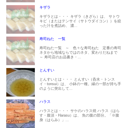
キザラ
キザラとは・・・ キザラ（きざら）は、 サトウ
キビ（またはテンサイ（サトウダイコン））を絞
った汁を煮詰め、 濃...
寿司ねた 一覧
寿司ねた一覧 ～ 色々な寿司ねた 定番の寿司
ネタから地域ならではのネタ、変わりだねまで
～ 寿司店のお品書き・...
とんすい
とんすいとは・・・ とんすい（呑水・トンス
イ・tonsui）は、 小鉢の一種。縁の一部が持ち手
のように突出して...
ハラス
ハラスとは・・・ サケのハラス焼 ハラス（はら
す・腹須・Harasu）は、 魚の腹の部分。「※腹
身（はらみ）」...