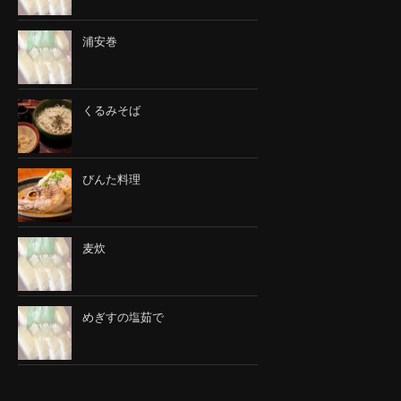
浦安巻
くるみそば
びんた料理
麦炊
めぎすの塩茹で