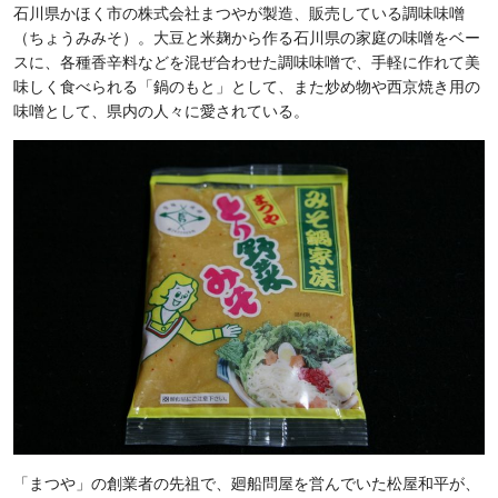
石川県かほく市の株式会社まつやが製造、販売している調味味噌
（ちょうみみそ）。大豆と米麹から作る石川県の家庭の味噌をベー
スに、各種香辛料などを混ぜ合わせた調味味噌で、手軽に作れて美
味しく食べられる「鍋のもと」として、また炒め物や西京焼き用の
味噌として、県内の人々に愛されている。
「まつや」の創業者の先祖で、廻船問屋を営んでいた松屋和平が、