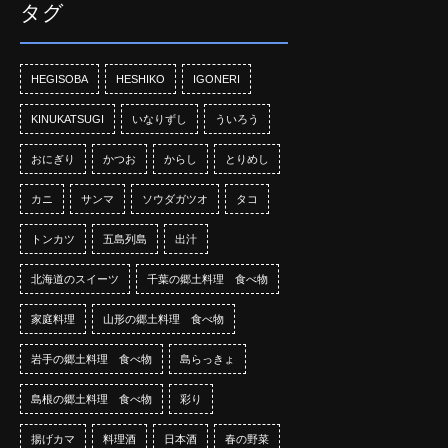
タグ
HEGISOBA
HESHIKO
IGONERI
KINUKATSUGI
いなりずし
ういろう
おにぎり
かつお
からし
とりめし
カニ
サンマ
ソウダガツオ
タコ
トンカツ
五島列島
出汁
北海道のスイーツ
千葉の郷土料理 食べ物
家庭料理
山形の郷土料理 食べ物
岩手の郷土料理 食べ物
島らっきょ
島根の郷土料理 食べ物
彩り
揚げカマ
料理酒
日本酒
春の野菜