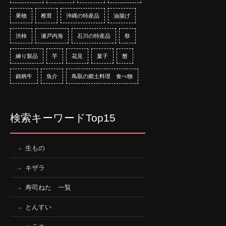
果物
椎茸
沖縄の特産品
油揚げ
渋柿
瀬戸内海
石川の特産品
祭
練り製品
芋
花見
菓子
蟹
銘柄牛
魚介
鳥取の郷土料理 食べ物
検索キーワードTop15
生もの
キザラ
寿司ねた 一覧
とんすい