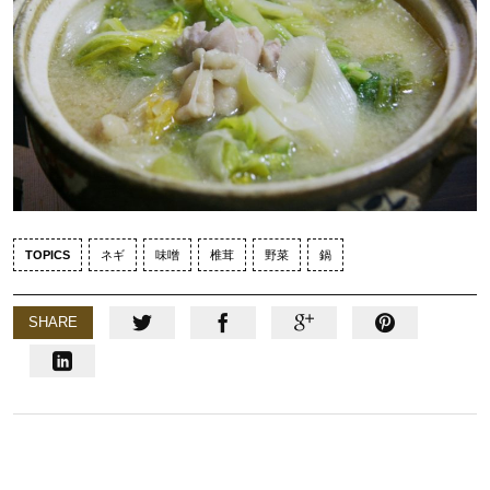
TOPICS
ネギ
味噌
椎茸
野菜
鍋
SHARE