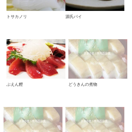
トサカノリ
源氏パイ
ぶえん鰹
どうきんの煮物