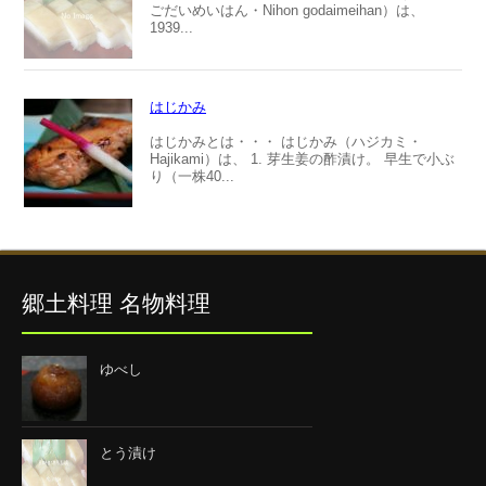
ごだいめいはん・Nihon godaimeihan）は、
1939...
はじかみ
はじかみとは・・・ はじかみ（ハジカミ・
Hajikami）は、 1. 芽生姜の酢漬け。 早生で小ぶ
り（一株40...
郷土料理 名物料理
ゆべし
とう漬け