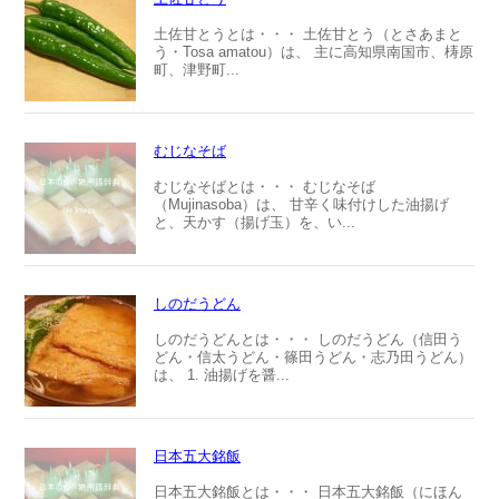
土佐甘とうとは・・・ 土佐甘とう（とさあまと
う・Tosa amatou）は、 主に高知県南国市、梼原
町、津野町...
むじなそば
むじなそばとは・・・ むじなそば
（Mujinasoba）は、 甘辛く味付けした油揚げ
と、天かす（揚げ玉）を、い...
しのだうどん
しのだうどんとは・・・ しのだうどん（信田う
どん・信太うどん・篠田うどん・志乃田うどん）
は、 1. 油揚げを醤...
日本五大銘飯
日本五大銘飯とは・・・ 日本五大銘飯（にほん