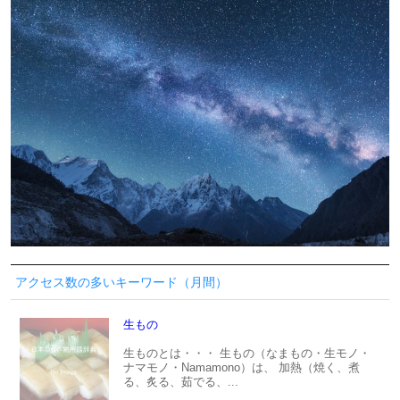
アクセス数の多いキーワード（月間）
生もの
生ものとは・・・ 生もの（なまもの・生モノ・
ナマモノ・Namamono）は、 加熱（焼く、煮
る、炙る、茹でる、...