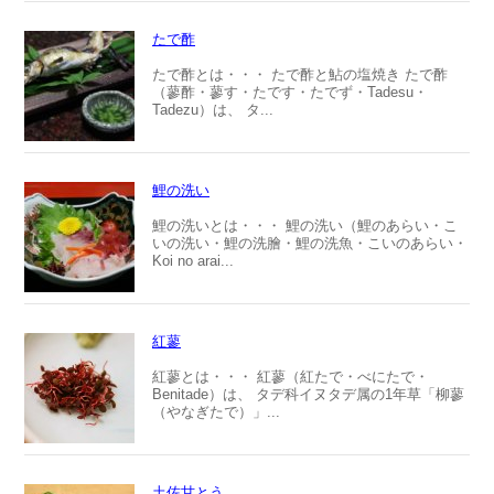
たで酢
たで酢とは・・・ たで酢と鮎の塩焼き たで酢
（蓼酢・蓼す・たです・たでず・Tadesu・
Tadezu）は、 タ...
鯉の洗い
鯉の洗いとは・・・ 鯉の洗い（鯉のあらい・こ
いの洗い・鯉の洗膾・鯉の洗魚・こいのあらい・
Koi no arai...
紅蓼
紅蓼とは・・・ 紅蓼（紅たで・べにたで・
Benitade）は、 タデ科イヌタデ属の1年草「柳蓼
（やなぎたで）」...
土佐甘とう