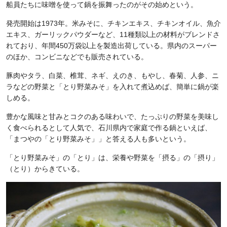
船員たちに味噌を使って鍋を振舞ったのがその始めという。
発売開始は1973年。米みそに、チキンエキス、チキンオイル、魚介
エキス、ガーリックパウダーなど、11種類以上の材料がブレンドさ
れており、年間450万袋以上を製造出荷している。県内のスーパー
のほか、コンビニなどでも販売されている。
豚肉やタラ、白菜、椎茸、ネギ、えのき、もやし、春菊、人参、ニ
ラなどの野菜と「とり野菜みそ」を入れて煮込めば、簡単に鍋が楽
しめる。
豊かな風味と甘みとコクのある味わいで、たっぷりの野菜を美味し
く食べられるとして人気で、石川県内で家庭で作る鍋といえば、
「まつやの「とり野菜みそ」」と答える人も多いという。
「とり野菜みそ」の「とり」は、栄養や野菜を「摂る」の「摂り」
（とり）からきている。