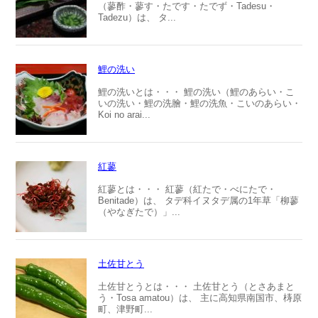
（蓼酢・蓼す・たです・たでず・Tadesu・
Tadezu）は、 タ...
鯉の洗い
鯉の洗いとは・・・ 鯉の洗い（鯉のあらい・こ
いの洗い・鯉の洗膾・鯉の洗魚・こいのあらい・
Koi no arai...
紅蓼
紅蓼とは・・・ 紅蓼（紅たで・べにたで・
Benitade）は、 タデ科イヌタデ属の1年草「柳蓼
（やなぎたで）」...
土佐甘とう
土佐甘とうとは・・・ 土佐甘とう（とさあまと
う・Tosa amatou）は、 主に高知県南国市、梼原
町、津野町...