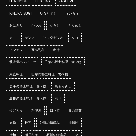
HEGISOBA
HESHIKO
IGONERI
KINUKATSUGI
いなりずし
ういろう
おにぎり
かつお
からし
とりめし
カニ
サンマ
ソウダガツオ
タコ
トンカツ
五島列島
出汁
北海道のスイーツ
千葉の郷土料理 食べ物
家庭料理
山形の郷土料理 食べ物
岩手の郷土料理 食べ物
島らっきょ
島根の郷土料理 食べ物
彩り
揚げカマ
料理酒
日本酒
春の野菜
果物
椎茸
沖縄の特産品
油揚げ
渋柿
瀬戸内海
石川の特産品
祭