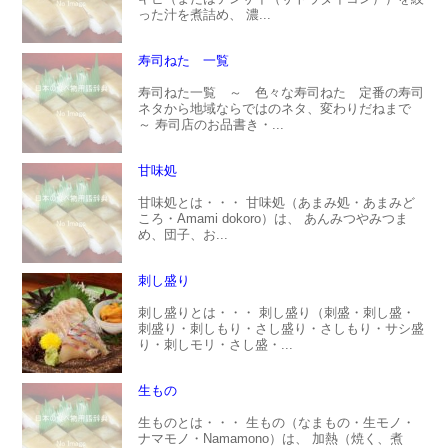
った汁を煮詰め、 濃...
寿司ねた 一覧
寿司ねた一覧 ～ 色々な寿司ねた 定番の寿司
ネタから地域ならではのネタ、変わりだねまで
～ 寿司店のお品書き・...
甘味処
甘味処とは・・・ 甘味処（あまみ処・あまみど
ころ・Amami dokoro）は、 あんみつやみつま
め、団子、お...
刺し盛り
刺し盛りとは・・・ 刺し盛り（刺盛・刺し盛・
刺盛り・刺しもり・さし盛り・さしもり・サシ盛
り・刺しモリ・さし盛・...
生もの
生ものとは・・・ 生もの（なまもの・生モノ・
ナマモノ・Namamono）は、 加熱（焼く、煮