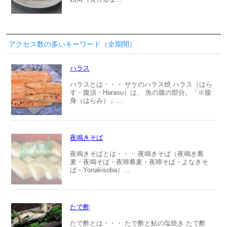
アクセス数の多いキーワード（全期間）
ハラス
ハラスとは・・・ サケのハラス焼 ハラス（はら
す・腹須・Harasu）は、 魚の腹の部分。「※腹
身（はらみ）」...
夜鳴きそば
夜鳴きそばとは・・・ 夜鳴きそば（夜鳴き蕎
麦・夜鳴そば・夜啼蕎麦・夜啼そば・よなきそ
ば・Yonakisoba）...
たで酢
たで酢とは・・・ たで酢と鮎の塩焼き たで酢