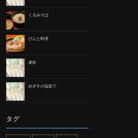
くるみそば
びんた料理
麦炊
めぎすの塩茹で
タグ