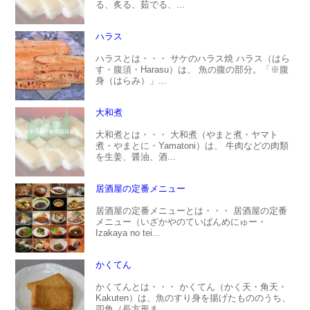
る、炙る、茹でる、...
ハラス
ハラスとは・・・ サケのハラス焼 ハラス（はら
す・腹須・Harasu）は、 魚の腹の部分。「※腹
身（はらみ）」...
大和煮
大和煮とは・・・ 大和煮（やまと煮・ヤマト
煮・やまとに・Yamatoni）は、 牛肉などの肉類
を生姜、醤油、酒...
居酒屋の定番メニュー
居酒屋の定番メニューとは・・・ 居酒屋の定番
メニュー（いざかやのていばんめにゅー・
Izakaya no tei...
かくてん
かくてんとは・・・ かくてん（かく天・角天・
Kakuten）は、魚のすり身を揚げたもののうち、
四角（長方形ま...