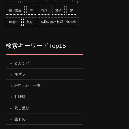
練り製品
芋
花見
菓子
蟹
銘柄牛
魚介
鳥取の郷土料理 食べ物
検索キーワードTop15
とんすい
キザラ
寿司ねた 一覧
甘味処
刺し盛り
生もの