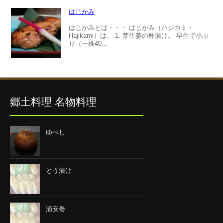
はじかみ
はじかみとは・・・ はじかみ（ハジカミ・
Hajikami）は、 1. 芽生姜の酢漬け。 早生で小ぶ
り（一株40...
郷土料理 名物料理
ゆべし
とう漬け
浦安巻