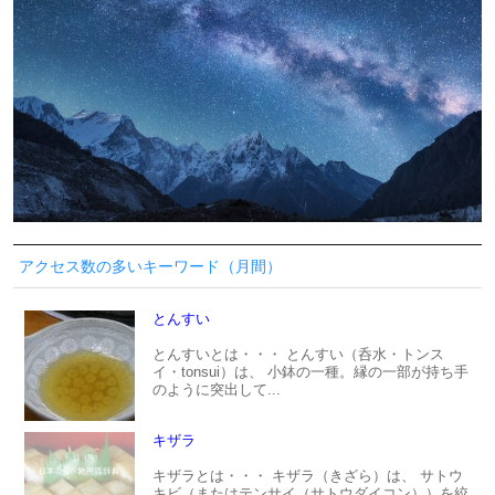
アクセス数の多いキーワード（月間）
とんすい
とんすいとは・・・ とんすい（呑水・トンス
イ・tonsui）は、 小鉢の一種。縁の一部が持ち手
のように突出して...
キザラ
キザラとは・・・ キザラ（きざら）は、 サトウ
キビ（またはテンサイ（サトウダイコン））を絞