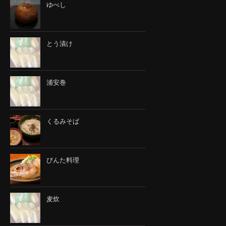
ゆべし
とう漬け
浦安巻
くるみそば
びんた料理
麦炊