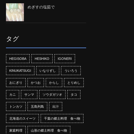
めぎすの塩茹で
タグ
HEGISOBA
HESHIKO
IGONERI
KINUKATSUGI
いなりずし
ういろう
おにぎり
かつお
からし
とりめし
カニ
サンマ
ソウダガツオ
タコ
トンカツ
五島列島
出汁
北海道のスイーツ
千葉の郷土料理 食べ物
家庭料理
山形の郷土料理 食べ物