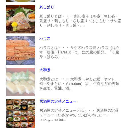
刺し盛り
刺し盛りとは・・・ 刺し盛り（刺盛・刺し盛・
刺盛り・刺しもり・さし盛り・さしもり・サシ盛
り・刺しモリ・さし盛・...
ハラス
ハラスとは・・・ サケのハラス焼 ハラス（はら
す・腹須・Harasu）は、 魚の腹の部分。「※腹
身（はらみ）」...
大和煮
大和煮とは・・・ 大和煮（やまと煮・ヤマト
煮・やまとに・Yamatoni）は、 牛肉などの肉類
を生姜、醤油、酒...
居酒屋の定番メニュー
居酒屋の定番メニューとは・・・ 居酒屋の定番
メニュー（いざかやのていばんめにゅー・
Izakaya no tei...