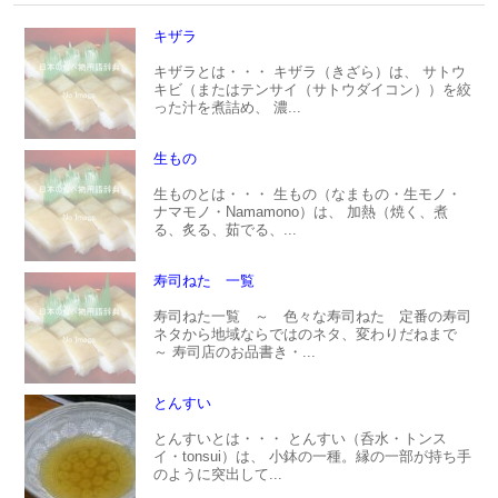
キザラ
キザラとは・・・ キザラ（きざら）は、 サトウ
キビ（またはテンサイ（サトウダイコン））を絞
った汁を煮詰め、 濃...
生もの
生ものとは・・・ 生もの（なまもの・生モノ・
ナマモノ・Namamono）は、 加熱（焼く、煮
る、炙る、茹でる、...
寿司ねた 一覧
寿司ねた一覧 ～ 色々な寿司ねた 定番の寿司
ネタから地域ならではのネタ、変わりだねまで
～ 寿司店のお品書き・...
とんすい
とんすいとは・・・ とんすい（呑水・トンス
イ・tonsui）は、 小鉢の一種。縁の一部が持ち手
のように突出して...