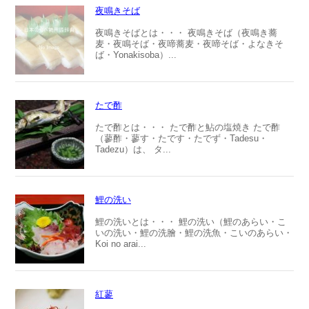
夜鳴きそば
夜鳴きそばとは・・・ 夜鳴きそば（夜鳴き蕎
麦・夜鳴そば・夜啼蕎麦・夜啼そば・よなきそ
ば・Yonakisoba）...
たで酢
たで酢とは・・・ たで酢と鮎の塩焼き たで酢
（蓼酢・蓼す・たです・たでず・Tadesu・
Tadezu）は、 タ...
鯉の洗い
鯉の洗いとは・・・ 鯉の洗い（鯉のあらい・こ
いの洗い・鯉の洗膾・鯉の洗魚・こいのあらい・
Koi no arai...
紅蓼