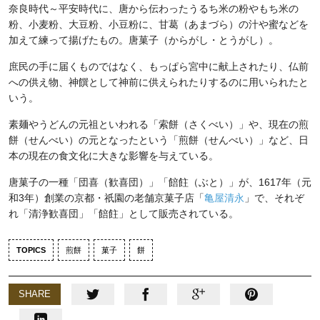
奈良時代～平安時代に、唐から伝わったうるち米の粉やもち米の
粉、小麦粉、大豆粉、小豆粉に、甘葛（あまづら）の汁や蜜などを
加えて練って揚げたもの。唐菓子（からがし・とうがし）。
庶民の手に届くものではなく、もっぱら宮中に献上されたり、仏前
への供え物、神饌として神前に供えられたりするのに用いられたと
いう。
素麺やうどんの元祖といわれる「索餅（さくべい）」や、現在の煎
餅（せんべい）の元となったという「煎餅（せんべい）」など、日
本の現在の食文化に大きな影響を与えている。
唐菓子の一種「団喜（歓喜団）」「餢飳（ぶと）」が、1617年（元
和3年）創業の京都・祇園の老舗京菓子店「
亀屋清永
」で、それぞ
れ「清浄歓喜団」「餢飳」として販売されている。
TOPICS
煎餅
菓子
餅
SHARE