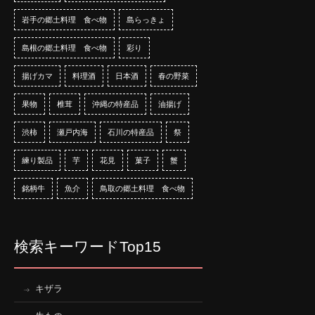
岩手の郷土料理 食べ物
島らっきょ
島根の郷土料理 食べ物
彩り
揚げカマ
料理酒
日本酒
春の野菜
果物
椎茸
沖縄の特産品
油揚げ
渋柿
瀬戸内海
石川の特産品
祭
練り製品
芋
花見
菓子
蟹
銘柄牛
魚介
鳥取の郷土料理 食べ物
検索キーワードTop15
キザラ