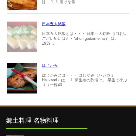
は、 1. 油揚げを醤...
日本五大銘飯
日本五大銘飯とは・・・ 日本五大銘飯（にほん
ごだいめいはん・Nihon godaimeihan）は、
1939...
はじかみ
はじかみとは・・・ はじかみ（ハジカミ・
Hajikami）は、 1. 芽生姜の酢漬け。 早生で小ぶ
り（一株40...
郷土料理 名物料理