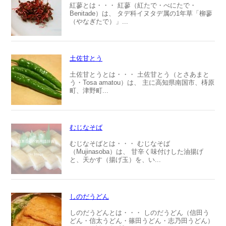
紅蓼とは・・・ 紅蓼（紅たで・べにたで・
Benitade）は、 タデ科イヌタデ属の1年草「柳蓼
（やなぎたで）」...
土佐甘とう
土佐甘とうとは・・・ 土佐甘とう（とさあまと
う・Tosa amatou）は、 主に高知県南国市、梼原
町、津野町...
むじなそば
むじなそばとは・・・ むじなそば
（Mujinasoba）は、 甘辛く味付けした油揚げ
と、天かす（揚げ玉）を、い...
しのだうどん
しのだうどんとは・・・ しのだうどん（信田う
どん・信太うどん・篠田うどん・志乃田うどん）