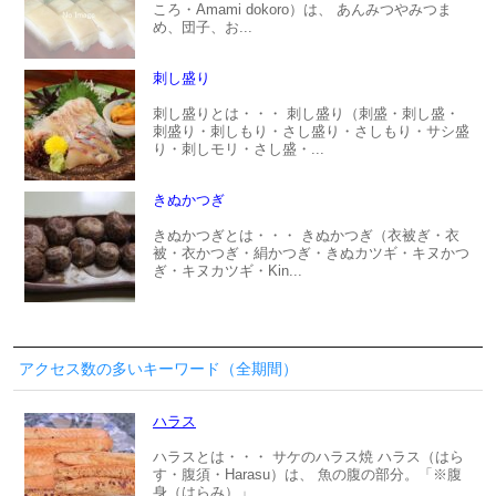
ころ・Amami dokoro）は、 あんみつやみつま
め、団子、お...
刺し盛り
刺し盛りとは・・・ 刺し盛り（刺盛・刺し盛・
刺盛り・刺しもり・さし盛り・さしもり・サシ盛
り・刺しモリ・さし盛・...
きぬかつぎ
きぬかつぎとは・・・ きぬかつぎ（衣被ぎ・衣
被・衣かつぎ・絹かつぎ・きぬカツギ・キヌかつ
ぎ・キヌカツギ・Kin...
アクセス数の多いキーワード（全期間）
ハラス
ハラスとは・・・ サケのハラス焼 ハラス（はら
す・腹須・Harasu）は、 魚の腹の部分。「※腹
身（はらみ）」...