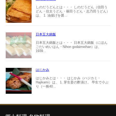
しのだうどんとは・・・ しのだうどん（信田う
どん・信太うどん・篠田うどん・志乃田うどん）
は、 1. 油揚げを醤...
日本五大銘飯
日本五大銘飯とは・・・ 日本五大銘飯（にほん
ごだいめいはん・Nihon godaimeihan）は、
1939...
はじかみ
はじかみとは・・・ はじかみ（ハジカミ・
Hajikami）は、 1. 芽生姜の酢漬け。 早生で小ぶ
り（一株40...