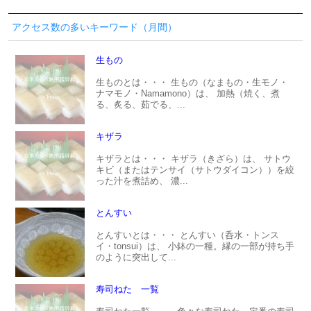
アクセス数の多いキーワード（月間）
生もの
生ものとは・・・ 生もの（なまもの・生モノ・
ナマモノ・Namamono）は、 加熱（焼く、煮
る、炙る、茹でる、...
キザラ
キザラとは・・・ キザラ（きざら）は、 サトウ
キビ（またはテンサイ（サトウダイコン））を絞
った汁を煮詰め、 濃...
とんすい
とんすいとは・・・ とんすい（呑水・トンス
イ・tonsui）は、 小鉢の一種。縁の一部が持ち手
のように突出して...
寿司ねた 一覧