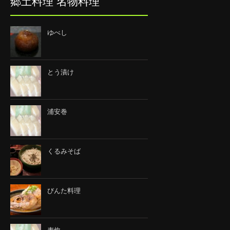
郷土料理 名物料理
ゆべし
とう漬け
浦安巻
くるみそば
びんた料理