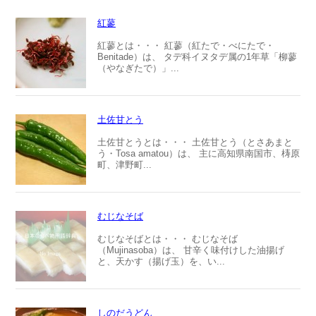
紅蓼
紅蓼とは・・・ 紅蓼（紅たで・べにたで・
Benitade）は、 タデ科イヌタデ属の1年草「柳蓼
（やなぎたで）」...
土佐甘とう
土佐甘とうとは・・・ 土佐甘とう（とさあまと
う・Tosa amatou）は、 主に高知県南国市、梼原
町、津野町...
むじなそば
むじなそばとは・・・ むじなそば
（Mujinasoba）は、 甘辛く味付けした油揚げ
と、天かす（揚げ玉）を、い...
しのだうどん