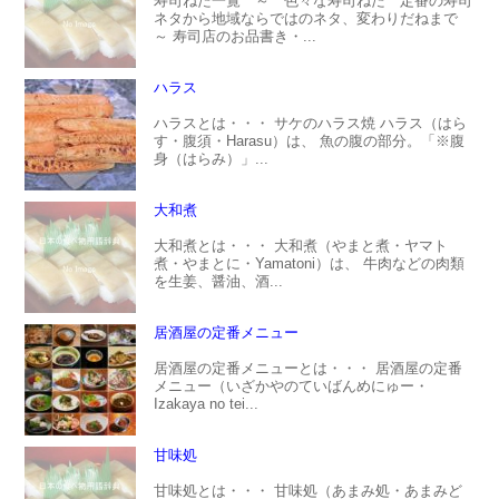
寿司ねた一覧 ～ 色々な寿司ねた 定番の寿司
ネタから地域ならではのネタ、変わりだねまで
～ 寿司店のお品書き・...
ハラス
ハラスとは・・・ サケのハラス焼 ハラス（はら
す・腹須・Harasu）は、 魚の腹の部分。「※腹
身（はらみ）」...
大和煮
大和煮とは・・・ 大和煮（やまと煮・ヤマト
煮・やまとに・Yamatoni）は、 牛肉などの肉類
を生姜、醤油、酒...
居酒屋の定番メニュー
居酒屋の定番メニューとは・・・ 居酒屋の定番
メニュー（いざかやのていばんめにゅー・
Izakaya no tei...
甘味処
甘味処とは・・・ 甘味処（あまみ処・あまみど