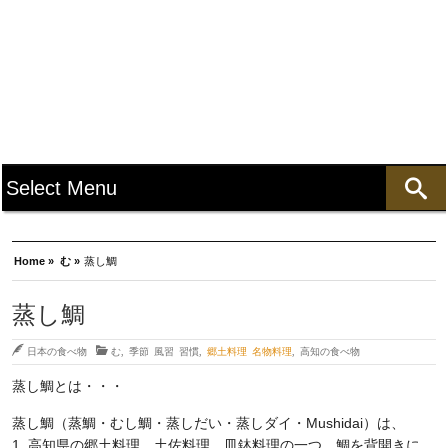
Home »
む »
蒸し鯛
蒸し鯛
日本の食べ物
む
,
季節 風習 習慣
,
郷土料理 名物料理
,
高知の食べ物
蒸し鯛とは・・・
蒸し鯛（蒸鯛・むし鯛・蒸しだい・蒸しダイ・Mushidai）は、
1. 高知県の郷土料理。土佐料理、皿鉢料理の一つ。鯛を背開きに