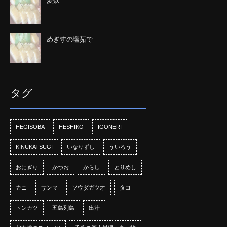
麦炊
めぎすの塩茹で
タグ
HEGISOBA
HESHIKO
IGONERI
KINUKATSUGI
いなりずし
ういろう
おにぎり
かつお
からし
とりめし
カニ
サンマ
ソウダガツオ
タコ
トンカツ
五島列島
出汁