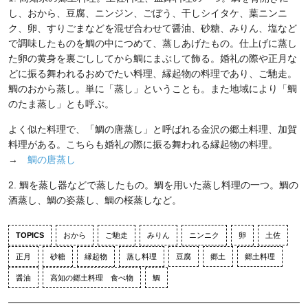
し、おから、豆腐、ニンジン、ごぼう、干しシイタケ、葉ニンニ
ク、卵、すりごまなどを混ぜ合わせて醤油、砂糖、みりん、塩など
で調味したものを鯛の中につめて、蒸しあげたもの。仕上げに蒸し
た卵の黄身を裏ごししてから鯛にまぶして飾る。婚礼の際や正月な
どに振る舞われるおめでたい料理、縁起物の料理であり、ご馳走。
鯛のおから蒸し。単に「蒸し」ということも。また地域により「鯛
のたま蒸し」とも呼ぶ。
よく似た料理で、「鯛の唐蒸し」と呼ばれる金沢の郷土料理、加賀
料理がある。こちらも婚礼の際に振る舞われる縁起物の料理。
→
鯛の唐蒸し
2. 鯛を蒸し器などで蒸したもの。鯛を用いた蒸し料理の一つ。鯛の
酒蒸し、鯛の姿蒸し、鯛の桜蒸しなど。
TOPICS
おから
ご馳走
みりん
ニンニク
卵
土佐
正月
砂糖
縁起物
蒸し料理
豆腐
郷土
郷土料理
醤油
高知の郷土料理 食べ物
鯛