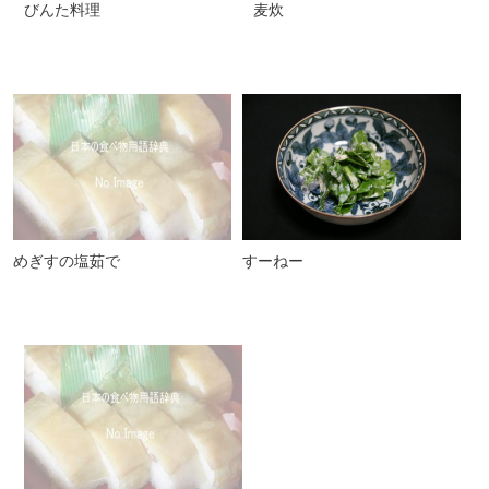
びんた料理
麦炊
めぎすの塩茹で
すーねー