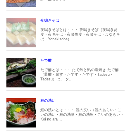
夜鳴きそば
夜鳴きそばとは・・・ 夜鳴きそば（夜鳴き蕎
麦・夜鳴そば・夜啼蕎麦・夜啼そば・よなきそ
ば・Yonakisoba）...
たで酢
たで酢とは・・・ たで酢と鮎の塩焼き たで酢
（蓼酢・蓼す・たです・たでず・Tadesu・
Tadezu）は、 タ...
鯉の洗い
鯉の洗いとは・・・ 鯉の洗い（鯉のあらい・こ
いの洗い・鯉の洗膾・鯉の洗魚・こいのあらい・
Koi no arai...