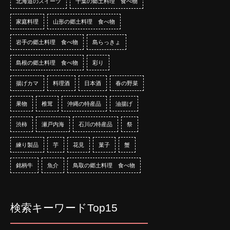
北海道のスイーツ
千葉の郷土料理 食べ物
家庭料理
山形の郷土料理 食べ物
岩手の郷土料理 食べ物
島らっきょ
島根の郷土料理 食べ物
彩り
揚げカマ
料理酒
日本酒
春の野菜
果物
椎茸
沖縄の特産品
油揚げ
渋柿
瀬戸内海
石川の特産品
祭
練り製品
芋
花見
菓子
蟹
銘柄牛
魚介
鳥取の郷土料理 食べ物
検索キーワードTop15