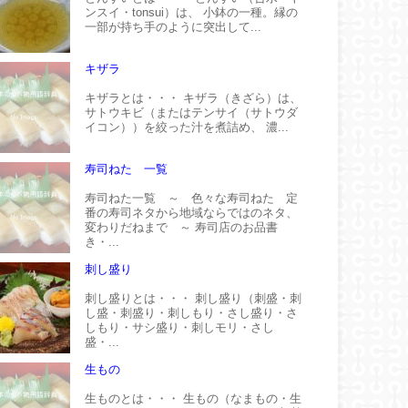
ンスイ・tonsui）は、 小鉢の一種。縁の
一部が持ち手のように突出して...
キザラ
キザラとは・・・ キザラ（きざら）は、
サトウキビ（またはテンサイ（サトウダ
イコン））を絞った汁を煮詰め、 濃...
寿司ねた 一覧
寿司ねた一覧 ～ 色々な寿司ねた 定
番の寿司ネタから地域ならではのネタ、
変わりだねまで ～ 寿司店のお品書
き・...
刺し盛り
刺し盛りとは・・・ 刺し盛り（刺盛・刺
し盛・刺盛り・刺しもり・さし盛り・さ
しもり・サシ盛り・刺しモリ・さし
盛・...
生もの
生ものとは・・・ 生もの（なまもの・生