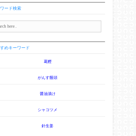
ワード検索
すめキーワード
葛鰹
がんす饅頭
醤油漬け
シャコツメ
針生姜