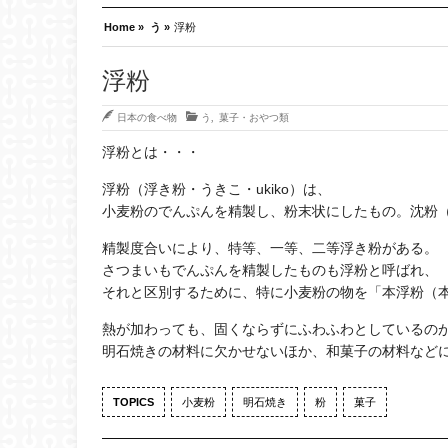
Home »
う »
浮粉
浮粉
日本の食べ物
う
,
菓子・おやつ類
浮粉とは・・・
浮粉（浮き粉・うきこ・ukiko）は、
小麦粉のでんぷんを精製し、粉末状にしたもの。沈粉
精製度合いにより、特等、一等、二等浮き粉がある。
さつまいもでんぷんを精製したものも浮粉と呼ばれ、
それと区別するために、特に小麦粉の物を「本浮粉（
熱が加わっても、固くならずにふわふわとしているの
明石焼きの材料に欠かせないほか、和菓子の材料など
TOPICS
小麦粉
明石焼き
粉
菓子