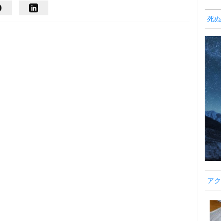
死ぬ
アク