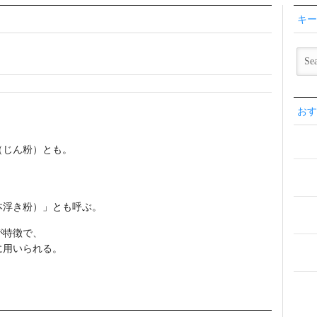
キー
おす
（じん粉）とも。
本浮き粉）」とも呼ぶ。
が特徴で、
に用いられる。