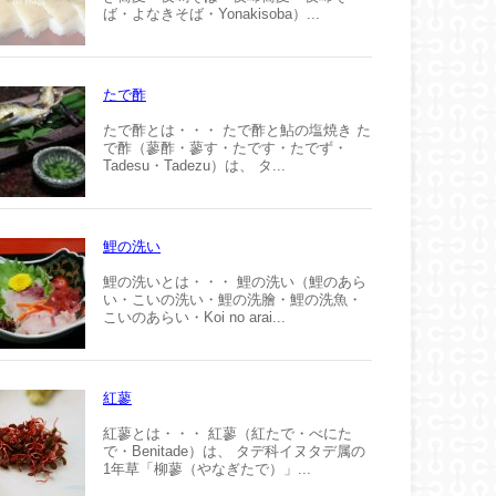
ば・よなきそば・Yonakisoba）...
たで酢
たで酢とは・・・ たで酢と鮎の塩焼き た
で酢（蓼酢・蓼す・たです・たでず・
Tadesu・Tadezu）は、 タ...
鯉の洗い
鯉の洗いとは・・・ 鯉の洗い（鯉のあら
い・こいの洗い・鯉の洗膾・鯉の洗魚・
こいのあらい・Koi no arai...
紅蓼
紅蓼とは・・・ 紅蓼（紅たで・べにた
で・Benitade）は、 タデ科イヌタデ属の
1年草「柳蓼（やなぎたで）」...