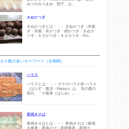
みつやみつまめ、団子、お...
きぬかつぎ
きぬかつぎとは・・・ きぬかつぎ（衣被
ぎ・衣被・衣かつぎ・絹かつぎ・きぬカ
ツギ・キヌかつぎ・キヌカツギ・Kin...
セス数の多いキーワード（全期間）
ハラス
ハラスとは・・・ サケのハラス焼 ハラス
（はらす・腹須・Harasu）は、 魚の腹の
部分。「※腹身（はらみ）」...
夜鳴きそば
夜鳴きそばとは・・・ 夜鳴きそば（夜鳴
き蕎麦・夜鳴そば・夜啼蕎麦・夜啼そ