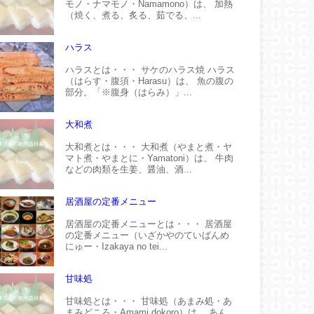
モノ・ナマモノ・Namamono）は、 加熱
（焼く、煮る、炙る、茹でる、...
ハラス
ハラスとは・・・ サケのハラス焼 ハラス
（はらす・腹須・Harasu）は、 魚の腹の
部分。「※腹身（はらみ）」...
大和煮
大和煮とは・・・ 大和煮（やまと煮・ヤ
マト煮・やまとに・Yamatoni）は、 牛肉
などの肉類を生姜、醤油、酒...
居酒屋の定番メニュー
居酒屋の定番メニューとは・・・ 居酒屋
の定番メニュー（いざかやのていばんめ
にゅー・Izakaya no tei...
甘味処
甘味処とは・・・ 甘味処（あまみ処・あ
まみどころ・Amami dokoro）は、 あん