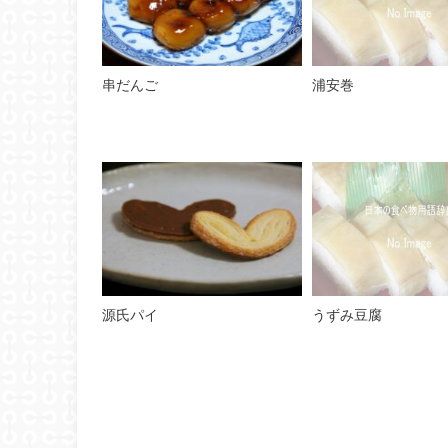
串だんご
浦安巻
源氏パイ
うずみ豆腐