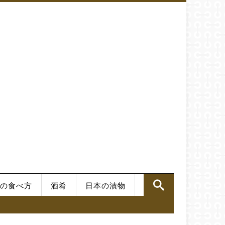
の食べ方
酒肴
日本の漬物