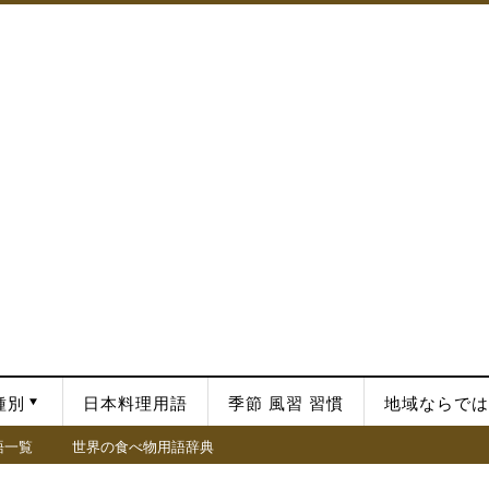
種別
日本料理用語
季節 風習 習慣
地域ならでは
語一覧
世界の食べ物用語辞典