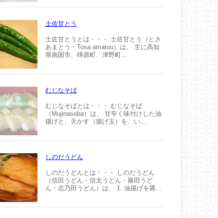
土佐甘とう
土佐甘とうとは・・・ 土佐甘とう（とさ
あまとう・Tosa amatou）は、 主に高知
県南国市、梼原町、津野町...
むじなそば
むじなそばとは・・・ むじなそば
（Mujinasoba）は、 甘辛く味付けした油
揚げと、天かす（揚げ玉）を、い...
しのだうどん
しのだうどんとは・・・ しのだうどん
（信田うどん・信太うどん・篠田うど
ん・志乃田うどん）は、 1. 油揚げを醤...